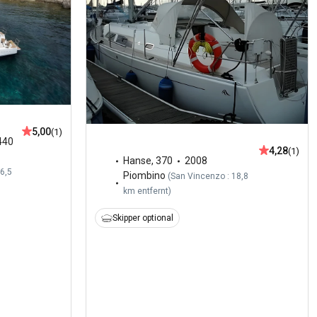
5,00
(1)
440
4,28
(1)
Hanse
,
370
2008
6,5
Piombino
(
San Vincenzo : 18,8
km entfernt
)
Skipper optional