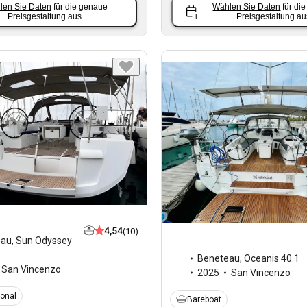
len Sie Daten
für die genaue
Wählen Sie Daten
für di
Preisgestaltung aus.
Preisgestaltung au
4,54
(10)
eau
,
Sun Odyssey
Beneteau
,
Oceanis 40.1
San Vincenzo
2025
San Vincenzo
ional
Bareboat