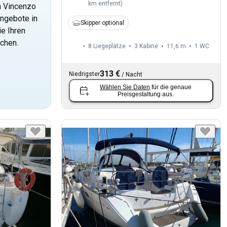
km entfernt
)
n Vincenzo
ngebote in
Skipper optional
ie Ihren
echen.
8 Liegeplätze
3 Kabine
11,6 m
1
WC
313 €
Niedrigster
/
Nacht
Wählen Sie Daten
für die genaue
Preisgestaltung aus.