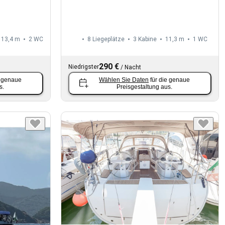
13,4 m
2
WC
8 Liegeplätze
3 Kabine
11,3 m
1
WC
290 €
Niedrigster
/
Nacht
e genaue
Wählen Sie Daten
für die genaue
s.
Preisgestaltung aus.