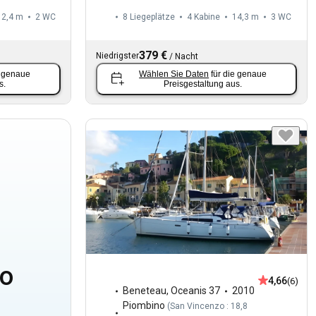
12,4 m
2
WC
8 Liegeplätze
4 Kabine
14,3 m
3
WC
379 €
Niedrigster
/
Nacht
e genaue
Wählen Sie Daten
für die genaue
s.
Preisgestaltung aus.
no
4,66
(6)
Beneteau
,
Oceanis 37
2010
Piombino
(
San Vincenzo : 18,8