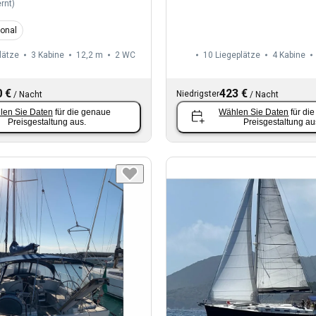
rnt
)
ional
lätze
3 Kabine
12,2 m
2
WC
10 Liegeplätze
4 Kabine
 €
423 €
Niedrigster
/
Nacht
/
Nacht
len Sie Daten
für die genaue
Wählen Sie Daten
für di
Preisgestaltung aus.
Preisgestaltung au