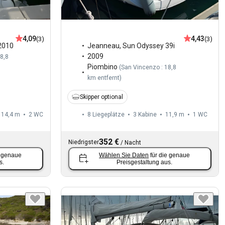
4,09
4,43
(3)
(3)
2010
Jeanneau
,
Sun Odyssey 39i
2009
8,8
Piombino
(
San Vincenzo : 18,8
km entfernt
)
Skipper optional
14,4 m
2
WC
8 Liegeplätze
3 Kabine
11,9 m
1
WC
352 €
Niedrigster
/
Nacht
e genaue
Wählen Sie Daten
für die genaue
s.
Preisgestaltung aus.