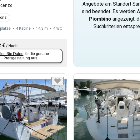
Angebote am Standort Sa
ncenzo
sind beendet. Es werden A
ional
Piombino
angezeigt, d
Suchkriterien entspr
plätze
4 Kabine
14,3 m
4
WC
 €
/
Nacht
len Sie Daten
für die genaue
Preisgestaltung aus.