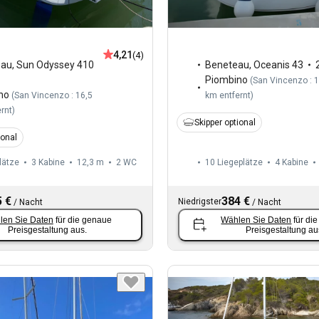
4,21
(4)
eau
,
Sun Odyssey 410
Beneteau
,
Oceanis 43
Piombino
(
San Vincenzo : 1
no
(
San Vincenzo : 16,5
km entfernt
)
rnt
)
Skipper optional
ional
lätze
3 Kabine
12,3 m
2
WC
10 Liegeplätze
4 Kabine
 €
384 €
Niedrigster
/
Nacht
/
Nacht
len Sie Daten
für die genaue
Wählen Sie Daten
für di
Preisgestaltung aus.
Preisgestaltung au