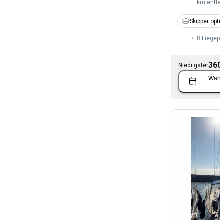
km entfe
Skipper opt
8 Liegep
360
Niedrigster
Wäh