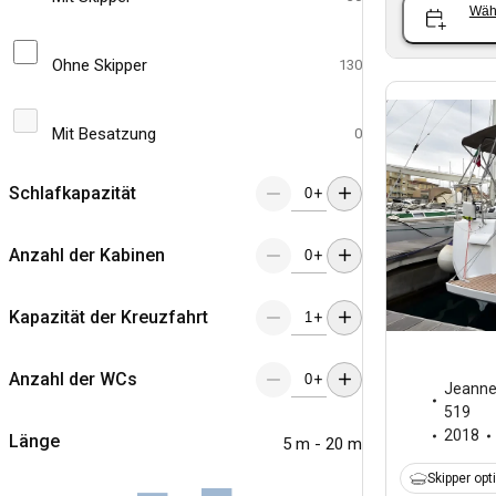
Wäh
Ohne Skipper
130
Mit Besatzung
0
Schlafkapazität
+
Anzahl der Kabinen
+
Kapazität der Kreuzfahrt
+
Anzahl der WCs
+
Jeann
519
2018
Länge
5 m - 20 m
Skipper opt