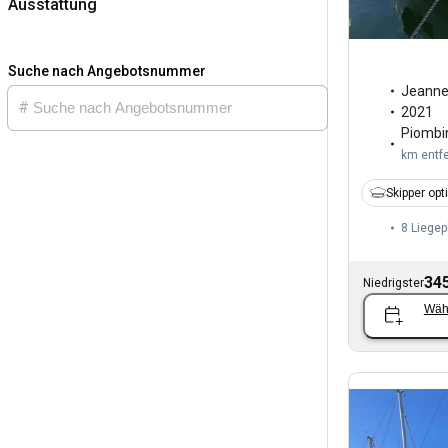
Ausstattung
Suche nach Angebotsnummer
Jeann
2021
Piombi
km entfe
Skipper opt
8 Liegep
345
Niedrigster
Wäh