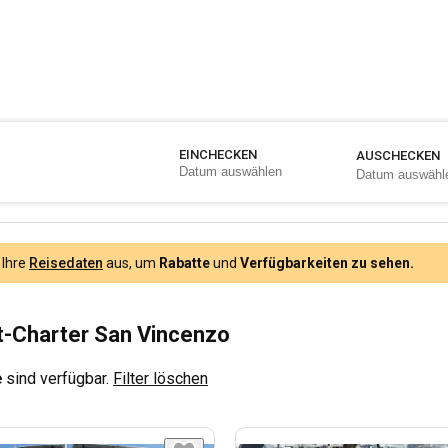
EINCHECKEN
AUSCHECKEN
 Ihre
Reisedaten
aus, um
Rabatte
und
Verfügbarkeiten zu sehen.
-Charter San Vincenzo
e
sind verfügbar.
Filter löschen