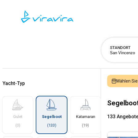
STANDORT
Wählen Sie
Yacht-Typ
Segelboot
133 Angebot
Gulet
Segelboot
Katamaran
(
0
)
(
133
)
(
19
)