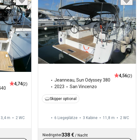
4,56
(2)
Jeanneau
,
Sun Odyssey 380
4,74
(2)
2023
San Vincenzo
440
Skipper optional
13,4 m
2
WC
6 Liegeplätze
3 Kabine
11,8 m
2
WC
338 €
Niedrigster
/
Nacht