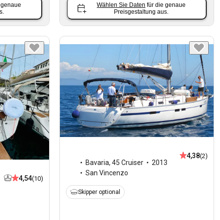
e genaue
Wählen Sie Daten
für die genaue
s.
Preisgestaltung aus.
4,38
(2)
Bavaria
,
45 Cruiser
2013
San Vincenzo
4,54
(10)
Skipper optional