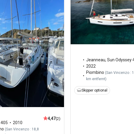
Jeanneau
,
Sun Odyssey 
2022
Piombino
(
San Vincenzo : 1
km entfernt
)
Skipper optional
4,47
(2)
,
405
2010
no
(
San Vincenzo : 18,8