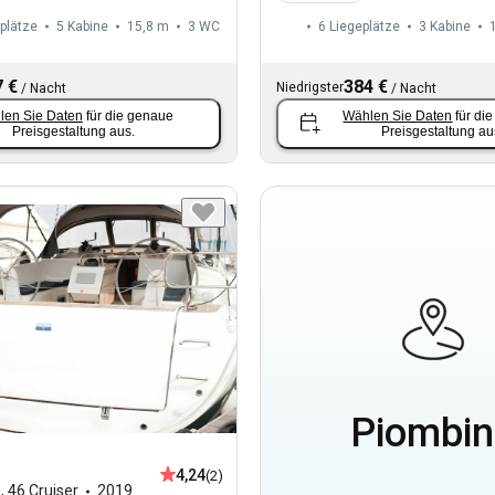
plätze
5 Kabine
15,8 m
3
WC
6 Liegeplätze
3 Kabine
 €
384 €
Niedrigster
/
Nacht
/
Nacht
len Sie Daten
für die genaue
Wählen Sie Daten
für di
Preisgestaltung aus.
Preisgestaltung au
Piombi
4,24
(2)
a
,
46 Cruiser
2019