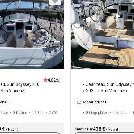
4,62
(6)
eau
,
Sun Odyssey 410
Jeanneau
,
Sun Odyssey 
San Vincenzo
2020
San Vincenzo
ional
Skipper optional
lätze
3 Kabine
12,3 m
2
WC
8 Liegeplätze
4 Kabine
 €
438 €
Niedrigster
/
Nacht
/
Nacht