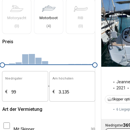
Motoryacht
Motorboot
RIB
(
0
)
(
4
)
(
0
)
Preis
Niedrigster
Am höchsten
Jeann
-
2021
€
€
Skipper opt
Art der Vermietung
6 Liegep
369
Niedrigster
Mit Skipper
30