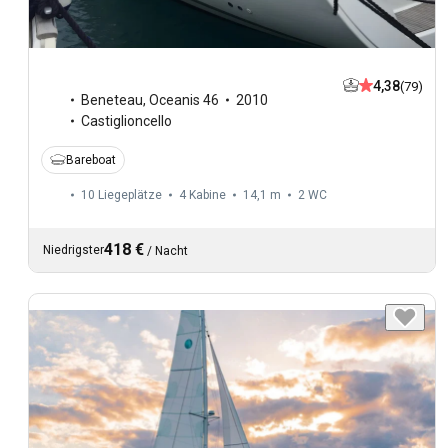
4,38
(79)
Beneteau
,
Oceanis 46
2010
Castiglioncello
Bareboat
10 Liegeplätze
4 Kabine
14,1 m
2
WC
418 €
Niedrigster
/
Nacht