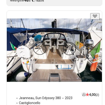
461 €
Niedrigster
/
Nacht
4,00
(2)
Jeanneau
,
Sun Odyssey 380
2023
Castiglioncello