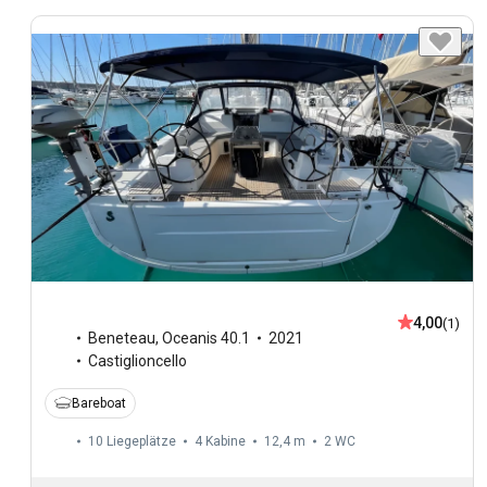
4,00
(1)
Beneteau
,
Oceanis 40.1
2021
Castiglioncello
Bareboat
10 Liegeplätze
4 Kabine
12,4 m
2
WC