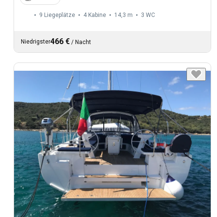
9 Liegeplätze
4 Kabine
14,3 m
3
WC
466 €
Niedrigster
/
Nacht