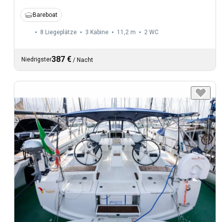
Bareboat
8 Liegeplätze
3 Kabine
11,2 m
2
WC
387 €
Niedrigster
/
Nacht