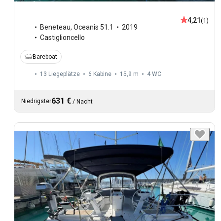
4,21
(1)
Beneteau
,
Oceanis 51.1
2019
Castiglioncello
Bareboat
13 Liegeplätze
6 Kabine
15,9 m
4
WC
631 €
Niedrigster
/
Nacht