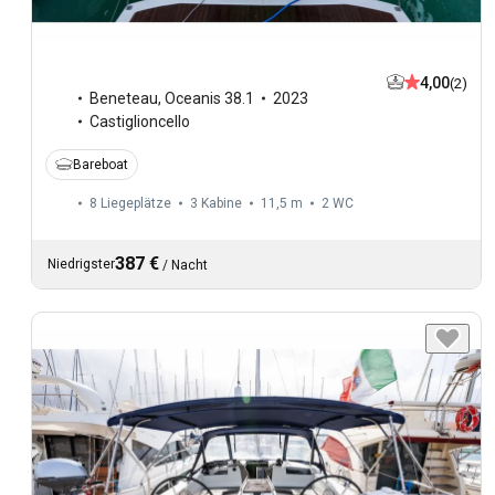
4,00
(2)
Beneteau
,
Oceanis 38.1
2023
Castiglioncello
Bareboat
8 Liegeplätze
3 Kabine
11,5 m
2
WC
387 €
Niedrigster
/
Nacht