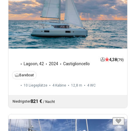
4,38
(79)
Lagoon
,
42
2024
Castiglioncello
Bareboat
10 Liegeplätze
4 Kabine
12,8 m
4
WC
821 €
Niedrigster
/
Nacht