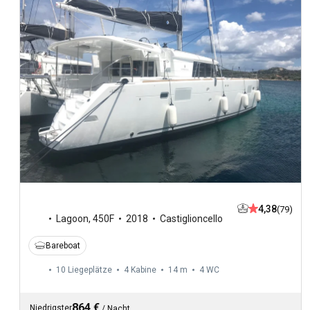
4,38
(79)
Lagoon
,
450F
2018
Castiglioncello
Bareboat
10 Liegeplätze
4 Kabine
14 m
4
WC
864 €
Niedrigster
/
Nacht