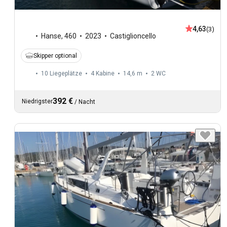
4,63
(3)
Hanse
,
460
2023
Castiglioncello
Skipper optional
10 Liegeplätze
4 Kabine
14,6 m
2
WC
392 €
Niedrigster
/
Nacht