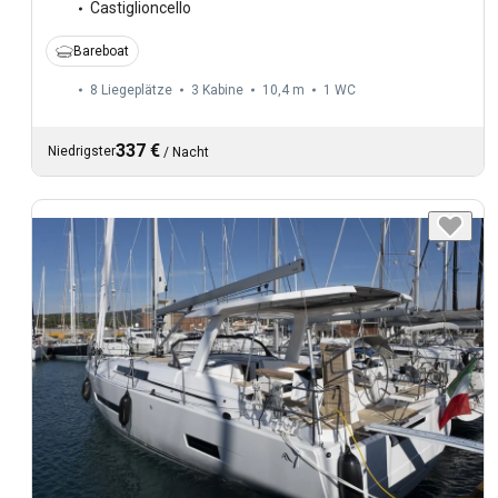
Castiglioncello
Bareboat
8 Liegeplätze
3 Kabine
10,4 m
1
WC
337 €
Niedrigster
/
Nacht