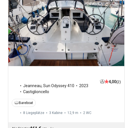
4,00
(2)
Jeanneau
,
Sun Odyssey 410
2023
Castiglioncello
Bareboat
8 Liegeplätze
3 Kabine
12,9 m
2
WC