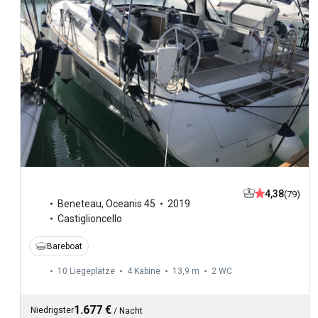
4,38
(79)
Beneteau
,
Oceanis 45
2019
Castiglioncello
Bareboat
10 Liegeplätze
4 Kabine
13,9 m
2
WC
1.677 €
Niedrigster
/
Nacht