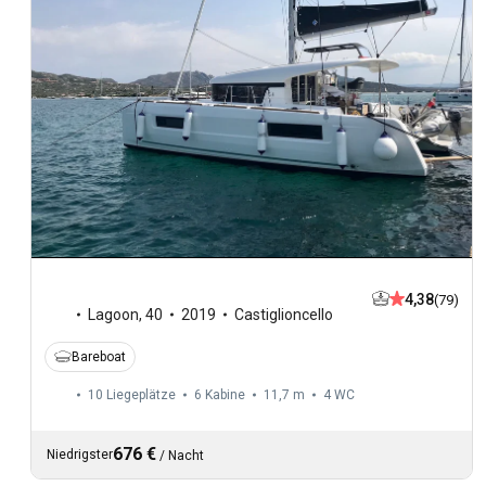
4,38
(79)
Lagoon
,
40
2019
Castiglioncello
Bareboat
10 Liegeplätze
6 Kabine
11,7 m
4
WC
676 €
Niedrigster
/
Nacht