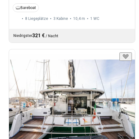
Bareboat
8 Liegeplätze
3 Kabine
10,4 m
1
WC
321 €
Niedrigster
/
Nacht