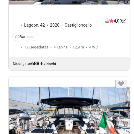
4,00
(2)
Lagoon
,
42
2020
Castiglioncello
Bareboat
12 Liegeplätze
4 Kabine
12,9 m
4
WC
688 €
Niedrigster
/
Nacht