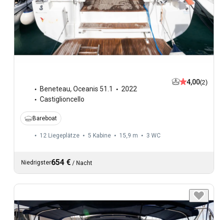
4,00
(2)
Beneteau
,
Oceanis 51.1
2022
Castiglioncello
Bareboat
12 Liegeplätze
5 Kabine
15,9 m
3
WC
654 €
Niedrigster
/
Nacht