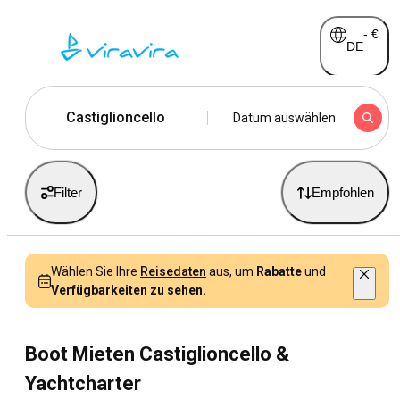
-
€
DE
Castiglioncello
Datum auswählen
Filter
Empfohlen
Wählen Sie Ihre
Reisedaten
aus, um
Rabatte
und
Verfügbarkeiten zu sehen.
Boot Mieten Castiglioncello &
Yachtcharter