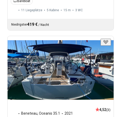
Bareboat
11 Liegeplätze
5 Kabine
15 m
3
WC
419 €
Niedrigster
/
Nacht
4,52
(3)
Beneteau
,
Oceanis 35.1
2021