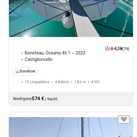
4,38
(79)
Beneteau
,
Oceanis 46.1
2023
Castiglioncello
Bareboat
10 Liegeplätze
4 Kabine
14,6 m
4
WC
574 €
Niedrigster
/
Nacht