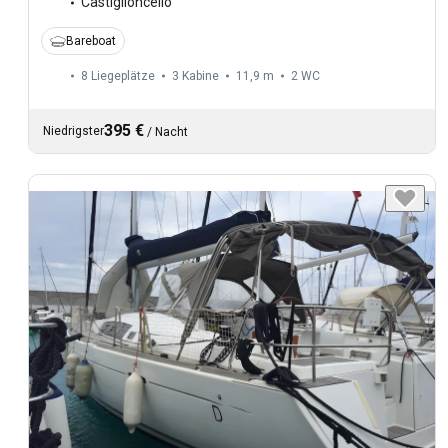
Castiglioncello
Bareboat
8 Liegeplätze
3 Kabine
11,9 m
2
WC
395 €
Niedrigster
/
Nacht