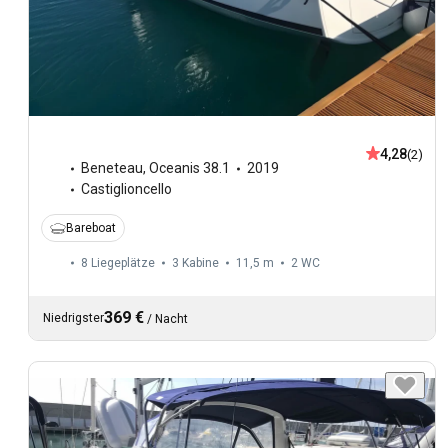
4,28
(2)
Beneteau
,
Oceanis 38.1
2019
Castiglioncello
Bareboat
8 Liegeplätze
3 Kabine
11,5 m
2
WC
369 €
Niedrigster
/
Nacht