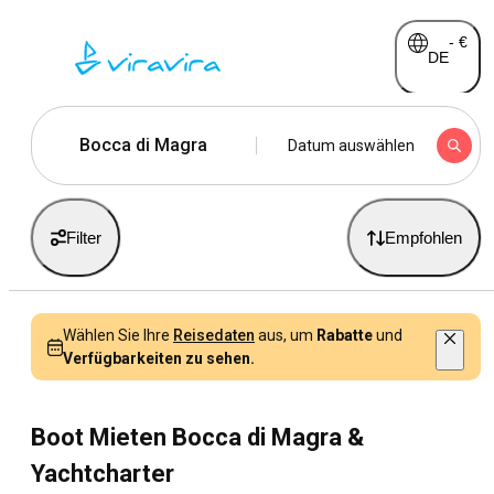
-
€
DE
Bocca di Magra
Datum auswählen
Filter
Empfohlen
Wählen Sie Ihre
Reisedaten
aus, um
Rabatte
und
Verfügbarkeiten zu sehen.
Boot Mieten Bocca di Magra &
Yachtcharter