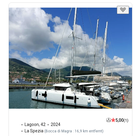
5,00
(1)
Lagoon
,
42
2024
La Spezia
(
Bocca di Magra : 16,9 km entfernt
)