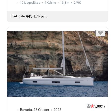
10 Liegeplätze
4 Kabine
13,8 m
2
WC
445 €
Niedrigster
/
Nacht
5,00
(1)
Bavaria
,
45 Cruiser
2023