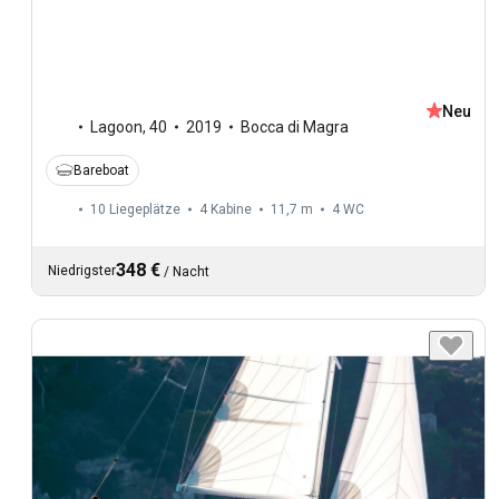
Neu
Lagoon
,
40
2019
Bocca di Magra
Bareboat
10 Liegeplätze
4 Kabine
11,7 m
4
WC
348 €
Niedrigster
/
Nacht