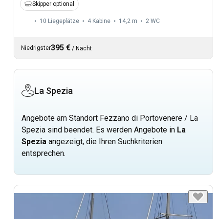
Skipper optional
10 Liegeplätze
4 Kabine
14,2 m
2
WC
395 €
Niedrigster
/
Nacht
La Spezia
Angebote am Standort Fezzano di Portovenere / La
Spezia sind beendet. Es werden Angebote in
La
Spezia
angezeigt, die Ihren Suchkriterien
entsprechen.