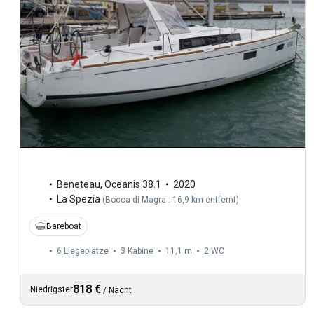
Beneteau
,
Oceanis 38.1
2020
La Spezia
(
Bocca di Magra : 16,9 km entfernt
)
Bareboat
6 Liegeplätze
3 Kabine
11,1 m
2
WC
818 €
Niedrigster
/
Nacht