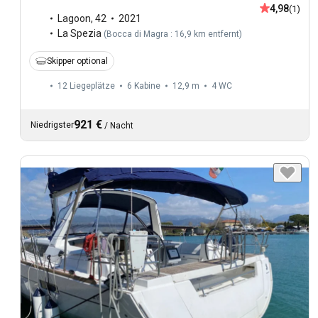
4,98
(1)
Lagoon
,
42
2021
La Spezia
(
Bocca di Magra : 16,9 km entfernt
)
Skipper optional
12 Liegeplätze
6 Kabine
12,9 m
4
WC
921 €
Niedrigster
/
Nacht