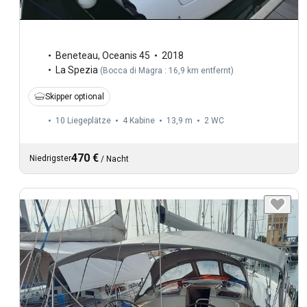
Beneteau
,
Oceanis 45
2018
La Spezia
(
Bocca di Magra : 16,9 km entfernt
)
Skipper optional
10 Liegeplätze
4 Kabine
13,9 m
2
WC
470 €
Niedrigster
/
Nacht