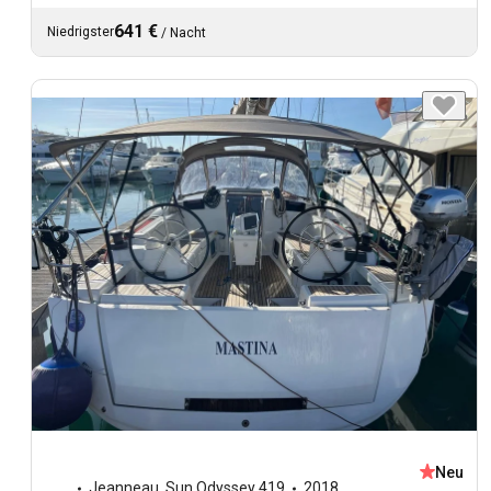
641 €
Niedrigster
/
Nacht
Neu
Jeanneau
,
Sun Odyssey 419
2018