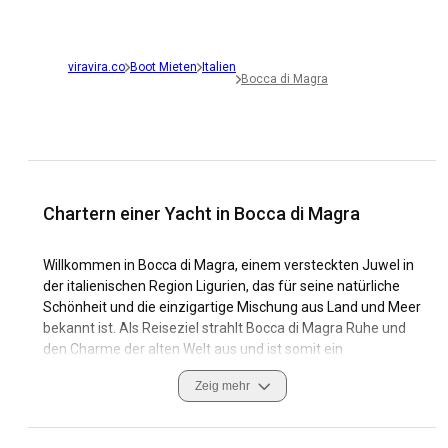
viravira.co
Boot Mieten
Italien
Bocca di Magra
Chartern einer Yacht in Bocca di Magra
Willkommen in Bocca di Magra, einem versteckten Juwel in
der italienischen Region Ligurien, das für seine natürliche
Schönheit und die einzigartige Mischung aus Land und Meer
bekannt ist. Als Reiseziel strahlt Bocca di Magra Ruhe und
den Charme der alten Welt aus und ist somit ein
entdeckenswerter Ort. Mit seiner weitläufigen, malerischen
Zeig mehr
Küste ist der Ort ein bezauberndes Segelziel. Sie finden eine
blühende Segelkultur und bemerkenswert einzigartige
Küstenmerkmale, ergänzt durch einen Yachtcharter in