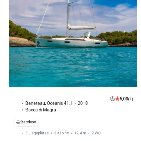
5,00
(1)
Beneteau
,
Oceanis 41.1
2018
Bocca di Magra
Bareboat
8 Liegeplätze
3 Kabine
12,4 m
2
WC