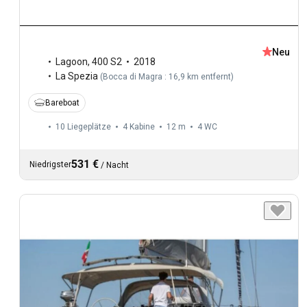
Neu
Lagoon
,
400 S2
2018
La Spezia
(
Bocca di Magra : 16,9 km entfernt
)
Bareboat
10 Liegeplätze
4 Kabine
12 m
4
WC
531 €
Niedrigster
/
Nacht