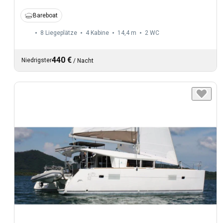
Bareboat
8 Liegeplätze
4 Kabine
14,4 m
2
WC
440 €
Niedrigster
/
Nacht