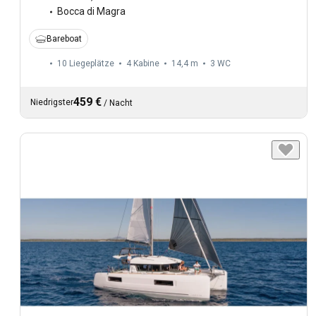
Bocca di Magra
Bareboat
10 Liegeplätze
4 Kabine
14,4 m
3
WC
459 €
Niedrigster
/
Nacht