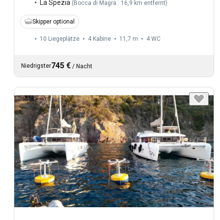
La Spezia
(
Bocca di Magra : 16,9 km entfernt
)
Skipper optional
10 Liegeplätze
4 Kabine
11,7 m
4
WC
745 €
Niedrigster
/
Nacht