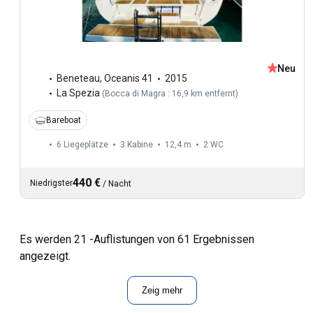
Neu
Beneteau
,
Oceanis 41
2015
La Spezia
(
Bocca di Magra : 16,9 km entfernt
)
Bareboat
6 Liegeplätze
3 Kabine
12,4 m
2
WC
440 €
Niedrigster
/
Nacht
Es werden 21 -Auflistungen von 61 Ergebnissen
angezeigt.
Zeig mehr