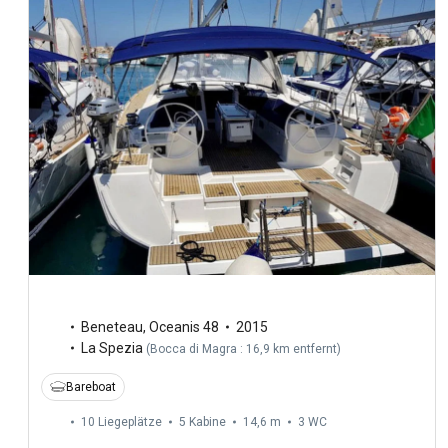
Beneteau
,
Oceanis 48
2015
La Spezia
(
Bocca di Magra : 16,9 km entfernt
)
Bareboat
10 Liegeplätze
5 Kabine
14,6 m
3
WC