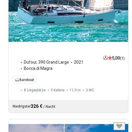
5,00
(1)
Dufour
,
390 Grand Large
2021
Bocca di Magra
Bareboat
8 Liegeplätze
3 Kabine
11,9 m
3
WC
326 €
Niedrigster
/
Nacht