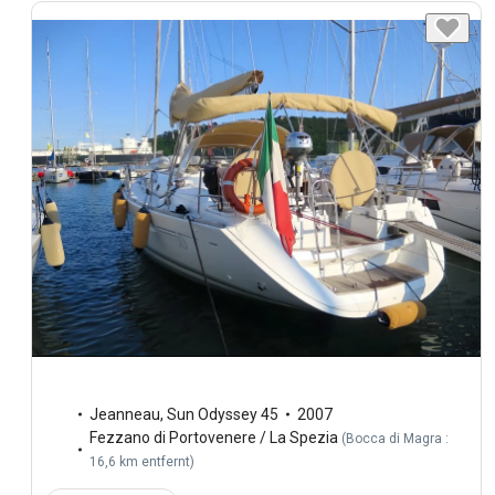
Jeanneau
,
Sun Odyssey 45
2007
Fezzano di Portovenere / La Spezia
(
Bocca di Magra :
16,6 km entfernt
)