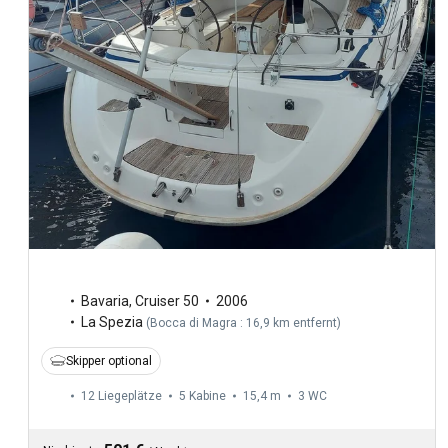
Bavaria
,
Cruiser 50
2006
La Spezia
(
Bocca di Magra : 16,9 km entfernt
)
Skipper optional
12 Liegeplätze
5 Kabine
15,4 m
3
WC