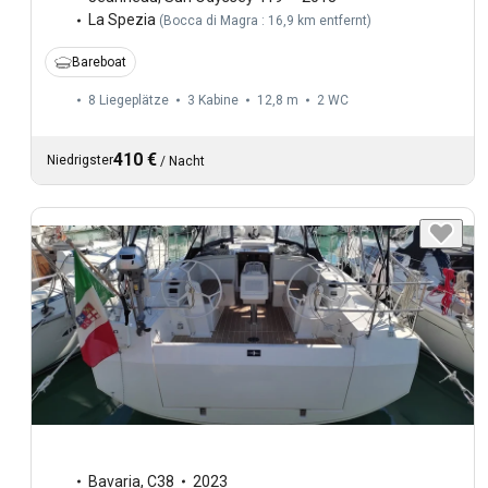
La Spezia
(
Bocca di Magra : 16,9 km entfernt
)
Bareboat
8 Liegeplätze
3 Kabine
12,8 m
2
WC
410 €
Niedrigster
/
Nacht
Bavaria
,
C38
2023