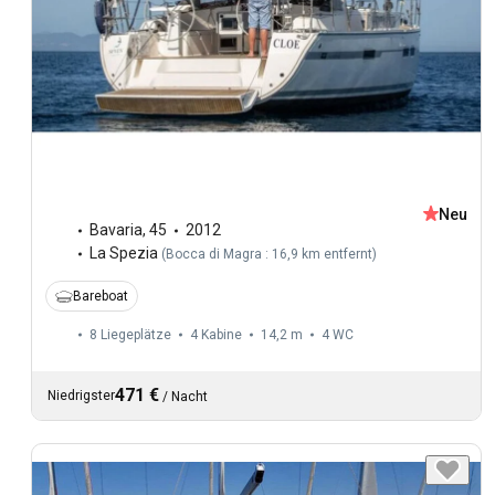
Neu
Bavaria
,
45
2012
La Spezia
(
Bocca di Magra : 16,9 km entfernt
)
Bareboat
8 Liegeplätze
4 Kabine
14,2 m
4
WC
471 €
Niedrigster
/
Nacht