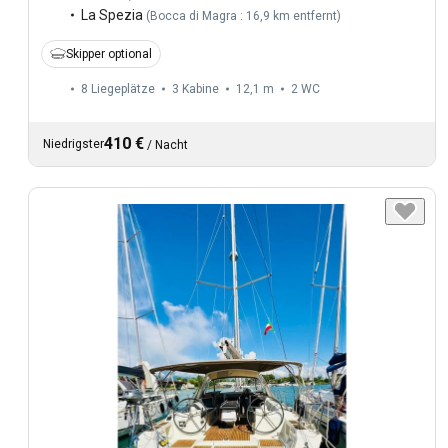
La Spezia
(
Bocca di Magra : 16,9 km entfernt
)
Skipper optional
8 Liegeplätze
3 Kabine
12,1 m
2
WC
410 €
Niedrigster
/
Nacht