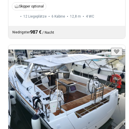
Skipper optional
12 Liegeplätze
6 Kabine
12,8 m
4
WC
987 €
Niedrigster
/
Nacht