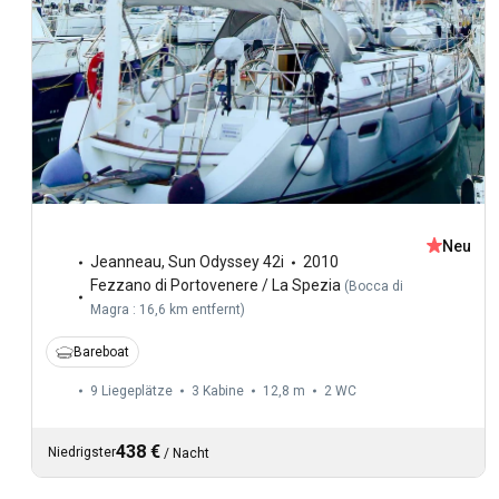
Neu
Jeanneau
,
Sun Odyssey 42i
2010
Fezzano di Portovenere / La Spezia
(
Bocca di
Magra : 16,6 km entfernt
)
Bareboat
9 Liegeplätze
3 Kabine
12,8 m
2
WC
438 €
Niedrigster
/
Nacht