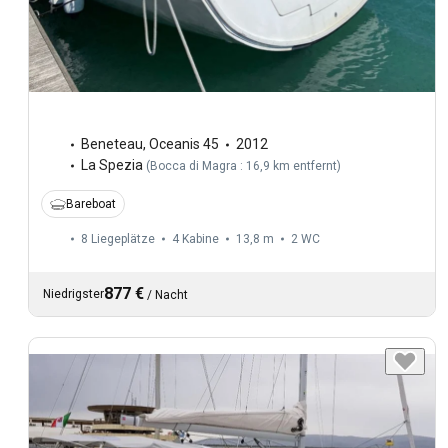
Beneteau
,
Oceanis 45
2012
La Spezia
(
Bocca di Magra : 16,9 km entfernt
)
Bareboat
8 Liegeplätze
4 Kabine
13,8 m
2
WC
877 €
Niedrigster
/
Nacht