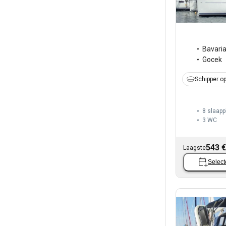
Bavari
Gocek
Schipper op
8 slaapp
3
WC
543 €
Laagste
Select