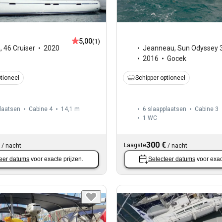
5,00
(1)
a
,
46 Cruiser
2020
Jeanneau
,
Sun Odyssey 
2016
Gocek
tioneel
Schipper optioneel
laatsen
Cabine 4
14,1 m
6 slaapplaatsen
Cabine 3
1
WC
300 €
Laagste
/
nacht
/
nacht
eer datums
voor exacte prijzen.
Selecteer datums
voor exac