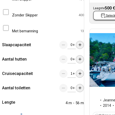
500 €
Laagste
Zonder Skipper
400
Select
Met bemanning
13
Slaapcapaciteit
+
Aantal hutten
+
Cruisecapaciteit
+
Aantal toiletten
+
Jeann
Lengte
4 m - 56 m
2014