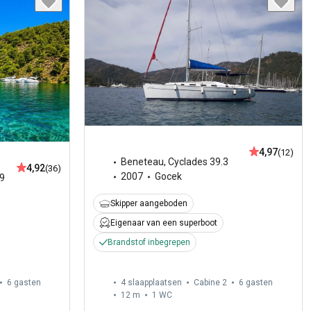
4,97
(12)
Beneteau
,
Cyclades 39.3
4,92
(36)
2007
Gocek
9
Skipper aangeboden
Eigenaar van een superboot
Brandstof inbegrepen
6 gasten
4 slaapplaatsen
Cabine 2
6 gasten
12 m
1
WC