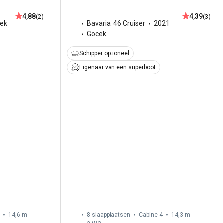
4,88
4,39
(2)
(3)
ek
Bavaria
,
46 Cruiser
2021
Gocek
Schipper optioneel
Eigenaar van een superboot
14,6 m
8 slaapplaatsen
Cabine 4
14,3 m