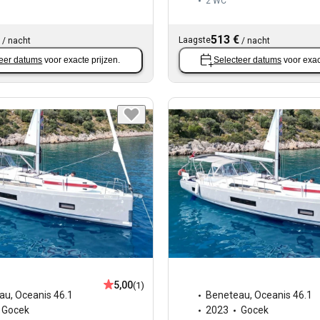
2
WC
513 €
Laagste
/
nacht
/
nacht
eer datums
voor exacte prijzen.
Selecteer datums
voor exac
5,00
(1)
au
,
Oceanis 46.1
Beneteau
,
Oceanis 46.1
Gocek
2023
Gocek