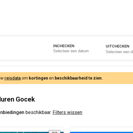
INCHECKEN
UITCHECKEN
 uw
reisdata
om
kortingen
en
beschikbaarheid te zien.
Huren Gocek
anbiedingen
beschikbaar.
Filters wissen