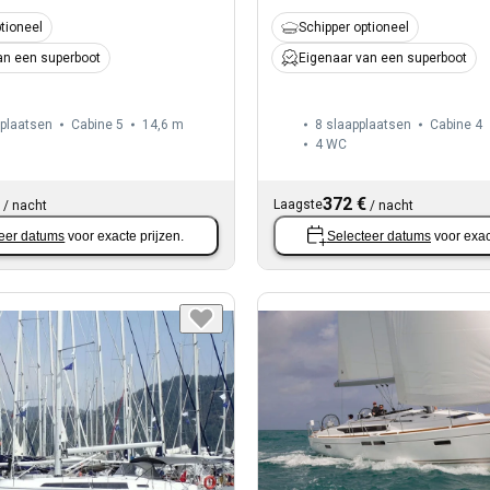
tioneel
Schipper optioneel
an een superboot
Eigenaar van een superboot
pplaatsen
Cabine 5
14,6 m
8 slaapplaatsen
Cabine 4
4
WC
372 €
Laagste
/
nacht
/
nacht
eer datums
voor exacte prijzen.
Selecteer datums
voor exac