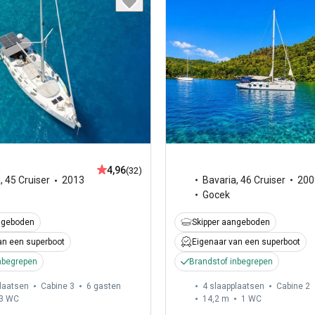
4,96
(32)
Bavaria
,
46 Cruiser
200
a
,
45 Cruiser
2013
Gocek
Skipper aangeboden
ngeboden
Eigenaar van een superboot
an een superboot
Brandstof inbegrepen
nbegrepen
laatsen
Cabine 3
6 gasten
4 slaapplaatsen
Cabine 2
3
WC
14,2 m
1
WC