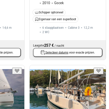
2010
Gocek
Schipper optioneel
Eigenaar van een superboot
14,6 m
6 slaapplaatsen
Cabine 3
12,2 m
2
WC
257 €
Laagste
/
nacht
te prijzen.
Selecteer datums
voor exacte prijzen.