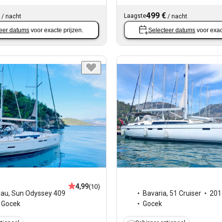
499 €
Laagste
/
nacht
/
nacht
eer datums
voor exacte prijzen.
Selecteer datums
voor exac
4,99
(10)
eau
,
Sun Odyssey 409
Bavaria
,
51 Cruiser
201
Gocek
Gocek