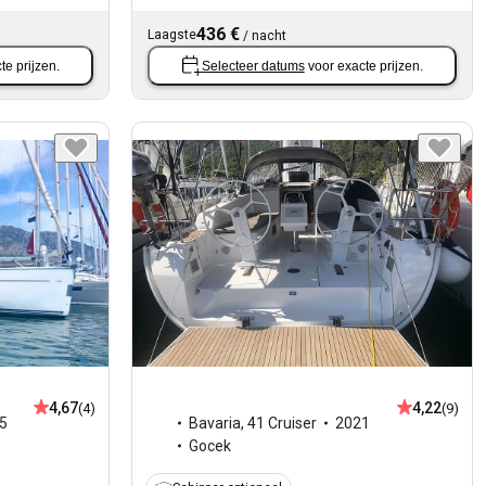
436 €
Laagste
/
nacht
te prijzen.
Selecteer datums
voor exacte prijzen.
4,67
4,22
(4)
(9)
5
Bavaria
,
41 Cruiser
2021
Gocek