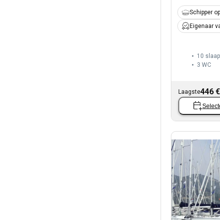
Schipper op
Eigenaar v
10 slaa
3
WC
446 €
Laagste
Select