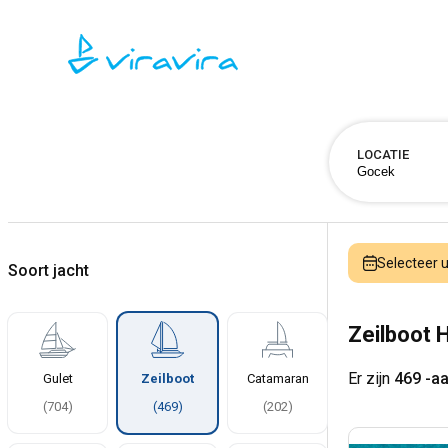
LOCATIE
Selecteer
Soort jacht
Zeilboot 
Er zijn
469 -a
Gulet
Zeilboot
Catamaran
(
704
)
(
469
)
(
202
)