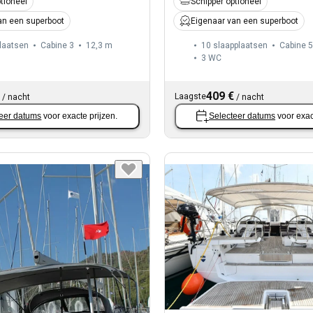
tioneel
Schipper optioneel
an een superboot
Eigenaar van een superboot
laatsen
Cabine 3
12,3 m
10 slaapplaatsen
Cabine 5
3
WC
409 €
Laagste
/
nacht
/
nacht
eer datums
voor exacte prijzen.
Selecteer datums
voor exac