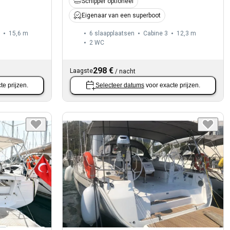
Schipper optioneel
Eigenaar van een superboot
15,6 m
6 slaapplaatsen
Cabine 3
12,3 m
2
WC
298 €
Laagste
/
nacht
te prijzen.
Selecteer datums
voor exacte prijzen.