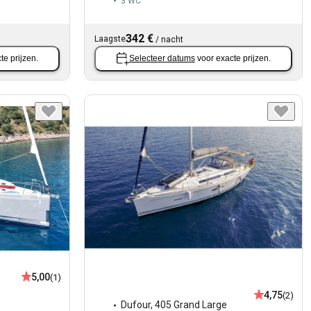
3
WC
342 €
Laagste
/
nacht
te prijzen.
Selecteer datums
voor exacte prijzen.
5,00
(1)
4,75
(2)
Dufour
,
405 Grand Large