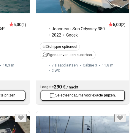
5,00
5,00
(1)
(2)
349
Jeanneau
,
Sun Odyssey 380
2022
Gocek
Schipper optioneel
Eigenaar van een superboot
10,3 m
7 slaapplaatsen
Cabine 3
11,8 m
2
WC
290 €
Laagste
/
nacht
te prijzen.
Selecteer datums
voor exacte prijzen.