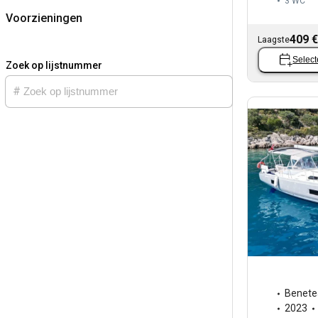
3
WC
Voorzieningen
409 €
Laagste
Select
Zoek op lijstnummer
Benete
2023