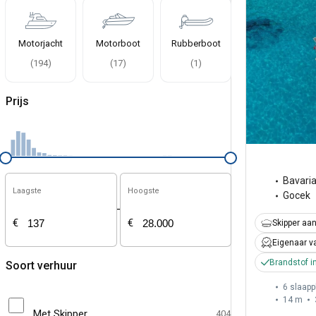
Motorjacht
Motorboot
Rubberboot
(
194
)
(
17
)
(
1
)
Prijs
Bavari
Laagste
Hoogste
Gocek
-
€
€
Skipper aa
Eigenaar v
Brandstof i
Soort verhuur
6 slaapp
14 m
Met Skipper
404