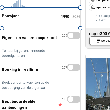
Schipper op
Eigenaar v
Bouwjaar
6 slaapp
1990 - 2026
2
WC
300 €
Laagste
209
Eigenaren van een superboot
Select
Te huur bij gerenommeerde
booteigenaren
257
Boeking in realtime
Boek zonder te wachten op de
bevestiging van de eigenaar
135
Best beoordeelde
aanbiedingen