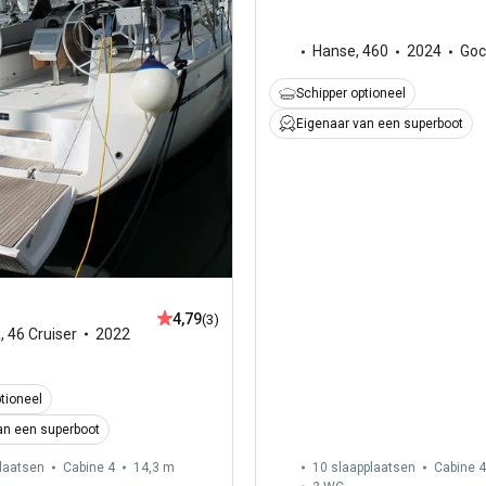
Hanse
,
460
2024
Goc
Schipper optioneel
Eigenaar van een superboot
4,79
(3)
a
,
46 Cruiser
2022
tioneel
an een superboot
laatsen
Cabine 4
14,3 m
10 slaapplaatsen
Cabine 4