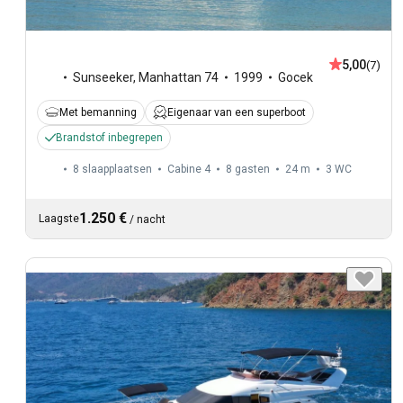
5,00
(7)
Sunseeker
,
Manhattan 74
1999
Gocek
Met bemanning
Eigenaar van een superboot
Brandstof inbegrepen
8 slaapplaatsen
Cabine 4
8 gasten
24 m
3
WC
1.250 €
Laagste
/
nacht