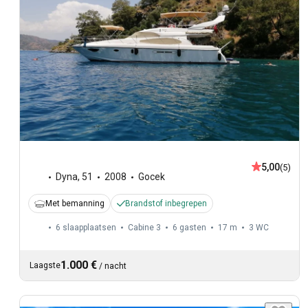
5,00
(5)
Dyna
,
51
2008
Gocek
Met bemanning
Brandstof inbegrepen
6 slaapplaatsen
Cabine 3
6 gasten
17 m
3
WC
1.000 €
Laagste
/
nacht