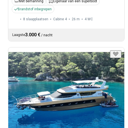
Met bemanning
Eigenaar van een superboot
Brandstof inbegrepen
8 slaapplaatsen
Cabine 4
26 m
4
WC
3.000 €
Laagste
/
nacht