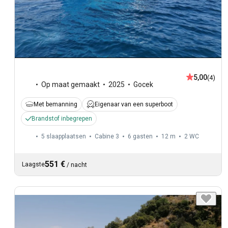
5,00
(4)
Op maat gemaakt
2025
Gocek
Met bemanning
Eigenaar van een superboot
Brandstof inbegrepen
5 slaapplaatsen
Cabine 3
6 gasten
12 m
2
WC
551 €
Laagste
/
nacht