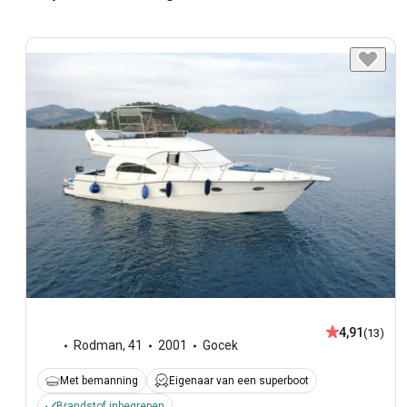
4,91
(13)
Rodman
,
41
2001
Gocek
Met bemanning
Eigenaar van een superboot
Brandstof inbegrepen