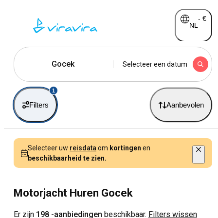
-
€
NL
Gocek
Selecteer een datum
1
Filters
Aanbevolen
Selecteer uw
reisdata
om
kortingen
en
beschikbaarheid te zien.
Motorjacht Huren Gocek
Er zijn
198 -aanbiedingen
beschikbaar.
Filters wissen