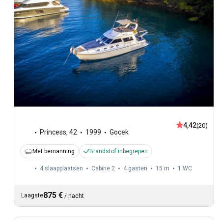
4,42
(20)
Princess
,
42
1999
Gocek
Met bemanning
Brandstof inbegrepen
4 slaapplaatsen
Cabine 2
4 gasten
15 m
1
WC
875 €
Laagste
/
nacht