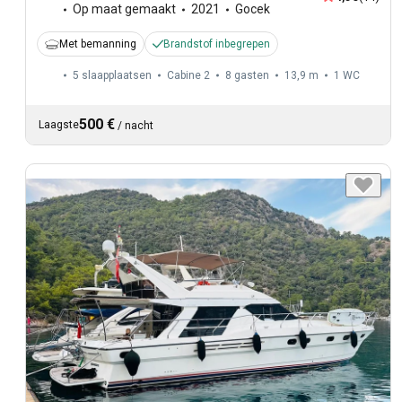
Op maat gemaakt
2021
Gocek
Met bemanning
Brandstof inbegrepen
5 slaapplaatsen
Cabine 2
8 gasten
13,9 m
1
WC
500 €
Laagste
/
nacht