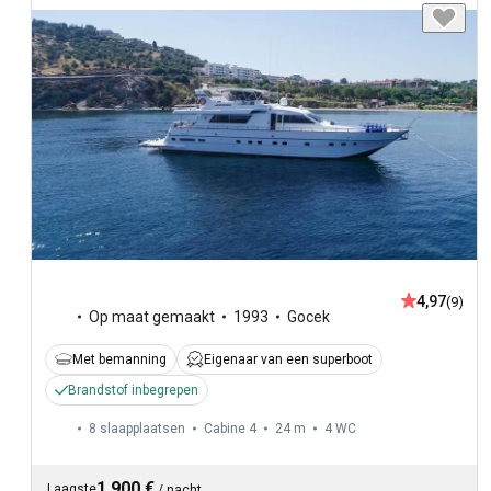
4,97
(9)
Op maat gemaakt
1993
Gocek
Met bemanning
Eigenaar van een superboot
Brandstof inbegrepen
8 slaapplaatsen
Cabine 4
24 m
4
WC
1.900 €
Laagste
/
nacht