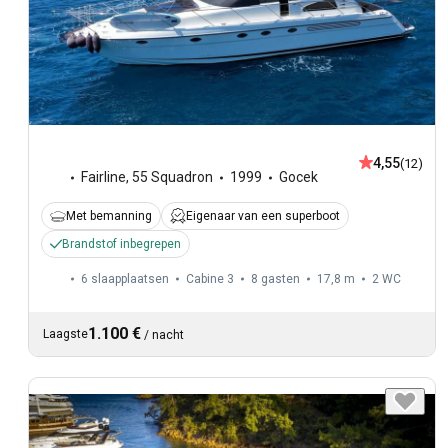
4,55
(12)
Fairline
,
55 Squadron
1999
Gocek
Met bemanning
Eigenaar van een superboot
Brandstof inbegrepen
6 slaapplaatsen
Cabine 3
8 gasten
17,8 m
2
WC
1.100 €
Laagste
/
nacht