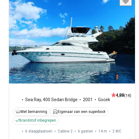
4,88
(14)
Sea Ray
,
400 Sedan Bridge
2001
Gocek
Met bemanning
Eigenaar van een superboot
Brandstof inbegrepen
6 slaapplaatsen
Cabine 2
6 gasten
14 m
2
WC