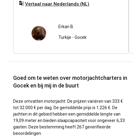
Vertaal naar Nederlands (NL)
yorumda son gecenin limanda geçirildiği yazıyordu
Y
ancak biz üç gece de istediğimiz koylarda konakladık.
m
Limanda konaklama gibi bir uygulama olmadığını
a
özellikle belirtmek isteriz. Keyifli ve huzurlu bir tekne
y
Erkan B.
tatili için gönül rahatlığıyla tavsiye ederiz.
A
Turkije
-
Gocek
a
k
i
Goed om te weten over motorjachtcharters in
Gocek en bij mij in de buurt
Deze omvatten motorjacht. De prijzen variëren van 333 €
tot 32.000 € per dag. De gemiddelde prijs is 1.226 €. De
jachten in dit gebied hebben een gemiddelde lengte van
19,09 meter en bieden slaapcapaciteit voor ongeveer 6,33
gasten. Deze bestemming heeft 267 geverifieerde
beoordelingen.