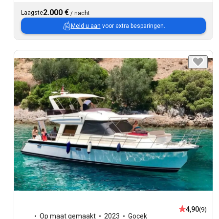
2.000 €
Laagste
/
nacht
Meld u aan
voor extra besparingen.
4,90
(9)
Op maat gemaakt
2023
Gocek