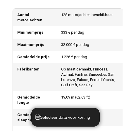
Aantal
128 motorjachten beschikbaar
motorjachten
Minimumprijs
333 € per dag
Maximumprijs
32.000 € per dag
Gemiddelde prijs
1.226 € per dag
Fabrikanten
Op maat gemaakt, Princess,
Azimut, Fairline, Sunseeker, San
Lorenzo, Falcon, Ferretti Yachts,
Gulf Craft, Sea Ray
Gemiddelde
19,09
m (
62,63
ft)
lengte
Gemiddelde
6,33
Selecteer data voor korting
slaapcapaciteit