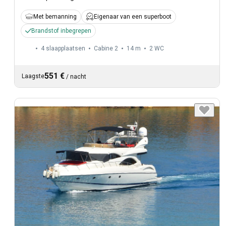
Met bemanning
Eigenaar van een superboot
Brandstof inbegrepen
4 slaapplaatsen
Cabine 2
14 m
2
WC
551 €
Laagste
/
nacht