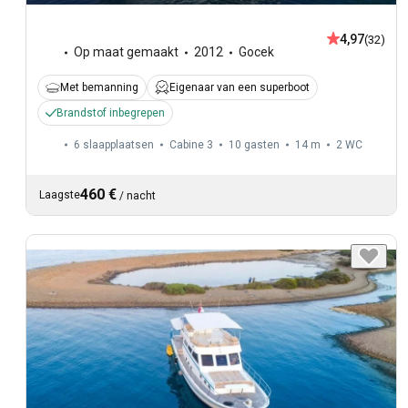
4,97
(32)
Op maat gemaakt
2012
Gocek
Met bemanning
Eigenaar van een superboot
Brandstof inbegrepen
6 slaapplaatsen
Cabine 3
10 gasten
14 m
2
WC
460 €
Laagste
/
nacht