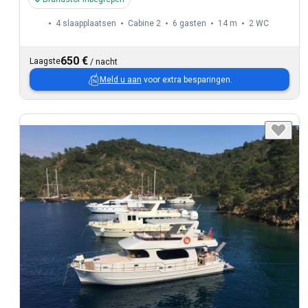
4 slaapplaatsen
Cabine 2
6 gasten
14 m
2
WC
650 €
Laagste
/
nacht
Meld u aan
voor extra besparingen.