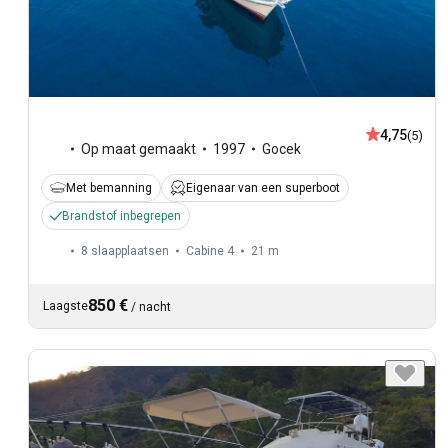
4,75
(5)
Op maat gemaakt
1997
Gocek
Met bemanning
Eigenaar van een superboot
Brandstof inbegrepen
8 slaapplaatsen
Cabine 4
21 m
850 €
Laagste
/
nacht