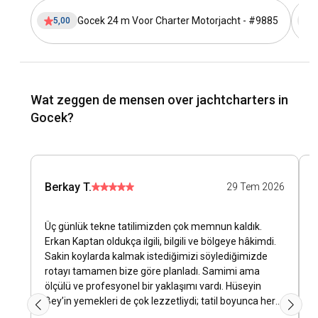
Gocek 24 m Voor Charter Motorjacht - #9885
5,00
5
Wat zeggen de mensen over jachtcharters in
Gocek?
Berkay T.
29 Tem 2026
Üç günlük tekne tatilimizden çok memnun kaldık.
G
Erkan Kaptan oldukça ilgili, bilgili ve bölgeye hâkimdi.
i
Sakin koylarda kalmak istediğimizi söylediğimizde
h
rotayı tamamen bize göre planladı. Samimi ama
p
ölçülü ve profesyonel bir yaklaşımı vardı. Hüseyin
m
Bey’in yemekleri de çok lezzetliydi; tatil boyunca her
h
isteğimizle çok yakından ilgilendi. Önceki sadece bir
b