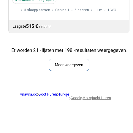
3 slaapplaatsen
Cabine 1
6 gasten
11 m
1
WC
515 €
Laagste
/
nacht
Er worden 21 -lijsten met 198 -resultaten weergegeven.
Meer weergeven
viravira.co
Boot Huren
Turkije
Gocek
Motorjacht Huren