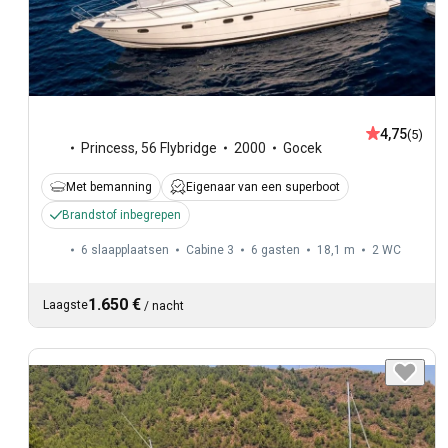
4,75
(5)
Princess
,
56 Flybridge
2000
Gocek
Met bemanning
Eigenaar van een superboot
Brandstof inbegrepen
6 slaapplaatsen
Cabine 3
6 gasten
18,1 m
2
WC
1.650 €
Laagste
/
nacht