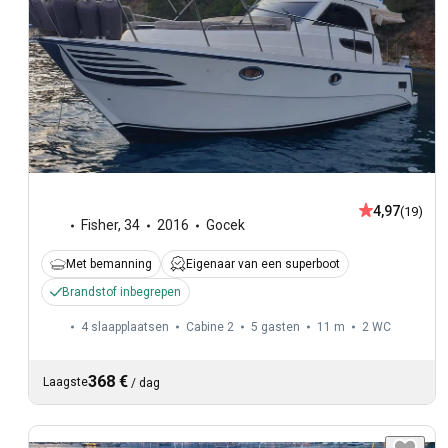
4,97
(19)
Fisher
,
34
2016
Gocek
Met bemanning
Eigenaar van een superboot
Brandstof inbegrepen
4 slaapplaatsen
Cabine 2
5 gasten
11 m
2
WC
368 €
Laagste
/
dag