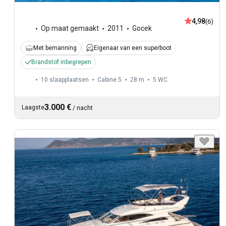
4,98
(6)
Op maat gemaakt
2011
Gocek
Met bemanning
Eigenaar van een superboot
Brandstof inbegrepen
10 slaapplaatsen
Cabine 5
28 m
5
WC
3.000 €
Laagste
/
nacht