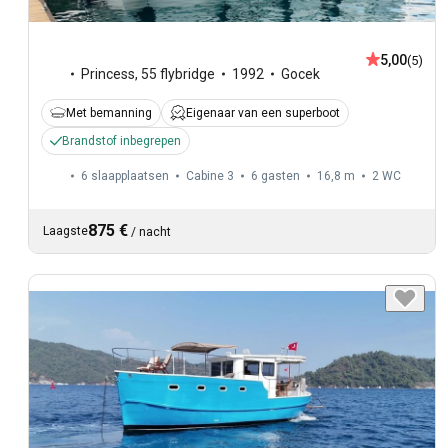
5,00
(5)
Princess
,
55 flybridge
1992
Gocek
Met bemanning
Eigenaar van een superboot
Brandstof inbegrepen
6 slaapplaatsen
Cabine 3
6 gasten
16,8 m
2
WC
875 €
Laagste
/
nacht