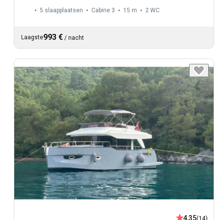
5 slaapplaatsen
Cabine 3
15 m
2
WC
993 €
Laagste
/
nacht
4,35
(14)