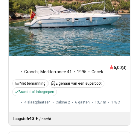
5,00
(4)
Cranchi
,
Mediterranee 41
1995
Gocek
Met bemanning
Eigenaar van een superboot
Brandstof inbegrepen
4 slaapplaatsen
Cabine 2
6 gasten
13,7 m
1
WC
643 €
Laagste
/
nacht