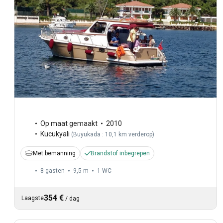
Op maat gemaakt
2010
Kucukyali
(
Buyukada : 10,1 km verderop
)
Met bemanning
Brandstof inbegrepen
8 gasten
9,5 m
1
WC
354 €
Laagste
/
dag