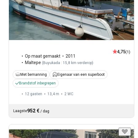
4,75
(1)
Op maat gemaakt
2011
Maltepe
(
Buyukada : 15,8 km verderop
)
Met bemanning
Eigenaar van een superboot
Brandstof inbegrepen
12 gasten
13,4 m
2
WC
952 €
Laagste
/
dag