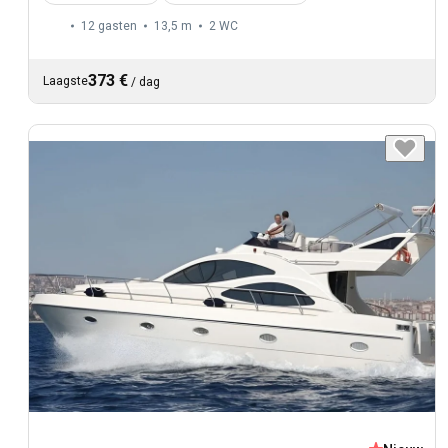
12 gasten
13,5 m
2
WC
373 €
Laagste
/
dag