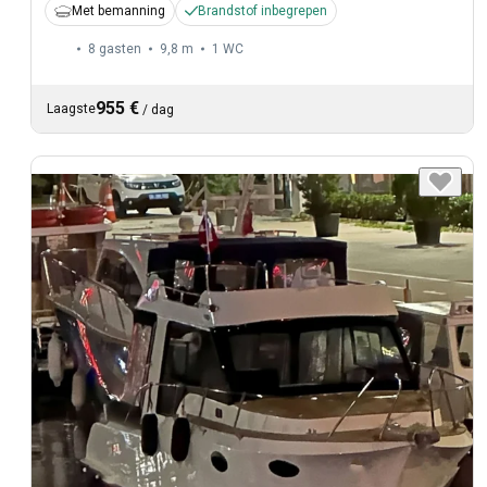
Met bemanning
Brandstof inbegrepen
8 gasten
9,8 m
1
WC
955 €
Laagste
/
dag