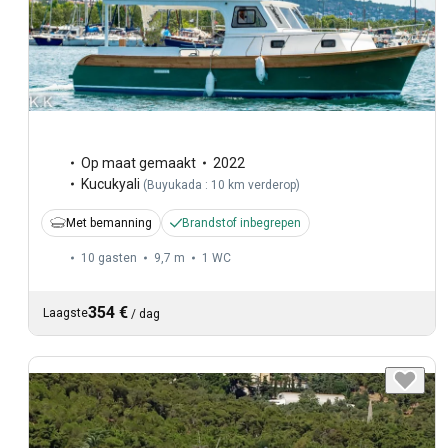
Op maat gemaakt
2022
Kucukyali
(
Buyukada : 10 km verderop
)
Met bemanning
Brandstof inbegrepen
10 gasten
9,7 m
1
WC
354 €
Laagste
/
dag