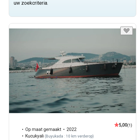
uw zoekcriteria.
5,00
(1)
Op maat gemaakt
2022
Kucukyali
(
Buyukada : 10 km verderop
)