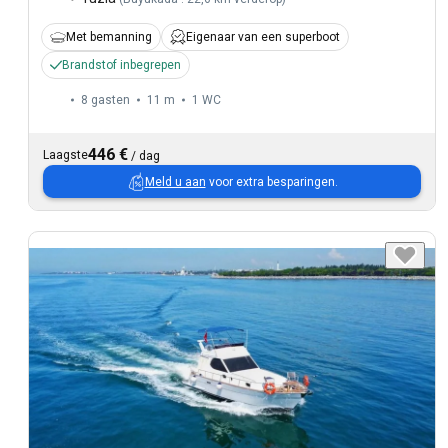
Met bemanning
Eigenaar van een superboot
Brandstof inbegrepen
8 gasten
11 m
1
WC
446 €
Laagste
/
dag
Meld u aan
voor extra besparingen.