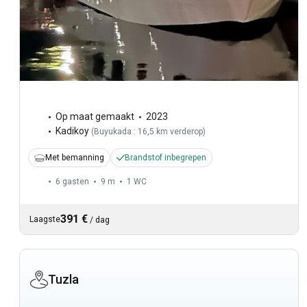
Op maat gemaakt
2023
Kadikoy
(
Buyukada : 16,5 km verderop
)
Met bemanning
Brandstof inbegrepen
6 gasten
9 m
1
WC
391 €
Laagste
/
dag
Tuzla