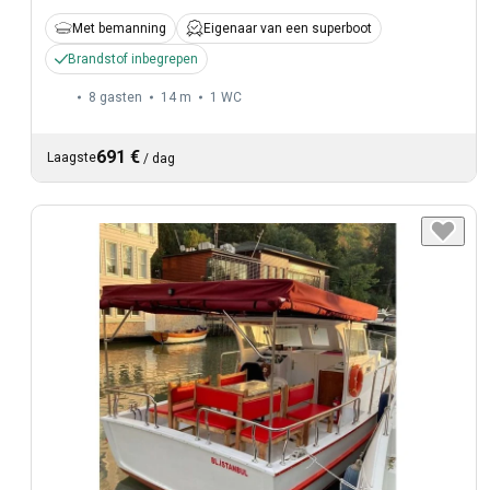
Met bemanning
Eigenaar van een superboot
Brandstof inbegrepen
8 gasten
14 m
1
WC
691 €
Laagste
/
dag