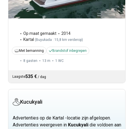
Op maat gemaakt
2014
Kartal
(
Buyukada : 15,8 km verderop
)
Met bemanning
Brandstof inbegrepen
8 gasten
13 m
1
WC
535 €
Laagste
/
dag
Kucukyali
Advertenties op de Kartal -locatie zijn afgelopen.
Advertenties weergeven in
Kucukyali
die voldoen aan