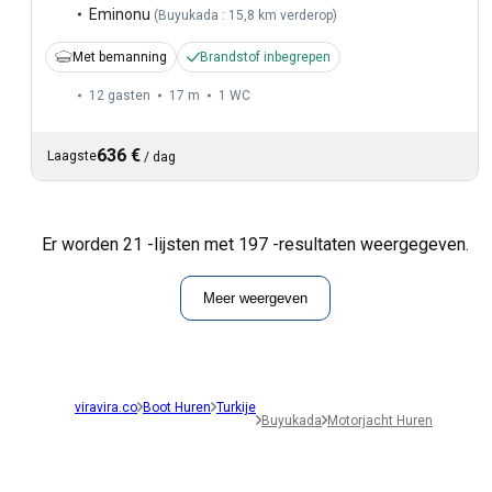
Eminonu
(
Buyukada : 15,8 km verderop
)
Met bemanning
Brandstof inbegrepen
12 gasten
17 m
1
WC
636 €
Laagste
/
dag
Er worden 21 -lijsten met 197 -resultaten weergegeven.
Meer weergeven
viravira.co
Boot Huren
Turkije
Buyukada
Motorjacht Huren