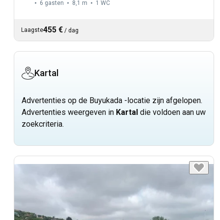
6 gasten
8,1 m
1
WC
455 €
Laagste
/
dag
Kartal
Advertenties op de Buyukada -locatie zijn afgelopen.
Advertenties weergeven in
Kartal
die voldoen aan uw
zoekcriteria.