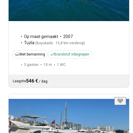
Op maat gemaakt
2007
Tuzla
(
Buyukada : 15,8 km verderop
)
Met bemanning
Brandstof inbegrepen
3 gasten
10 m
1
WC
546 €
Laagste
/
dag