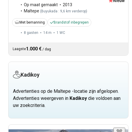
Nieuw
Op maat gemaakt
2013
Maltepe
(
Buyukada : 9,6 km verderop
)
Met bemanning
Brandstof inbegrepen
8 gasten
14 m
1
WC
1.000 €
Laagste
/
dag
Kadikoy
Advertenties op de Maltepe -locatie zijn afgelopen.
Advertenties weergeven in
Kadikoy
die voldoen aan
uw zoekcriteria.