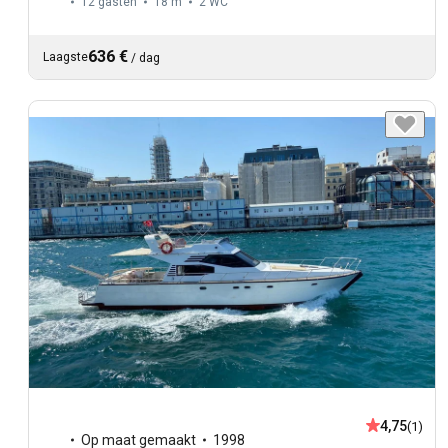
12 gasten
18 m
2
WC
636 €
Laagste
/
dag
4,75
(1)
Op maat gemaakt
1998