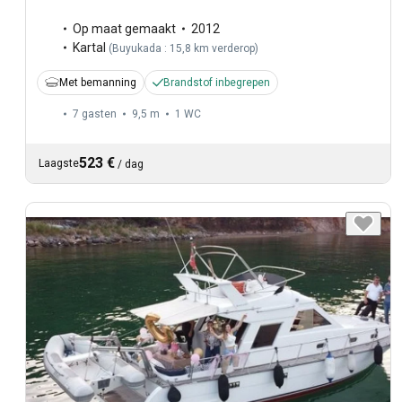
Op maat gemaakt
2012
Kartal
(
Buyukada : 15,8 km verderop
)
Met bemanning
Brandstof inbegrepen
7 gasten
9,5 m
1
WC
523 €
Laagste
/
dag