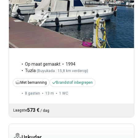
Op maat gemaakt
1994
Tuzla
(
Buyukada : 15,8 km verderop
)
Met bemanning
Brandstof inbegrepen
8 gasten
13 m
1
WC
573 €
Laagste
/
dag
Uskudar