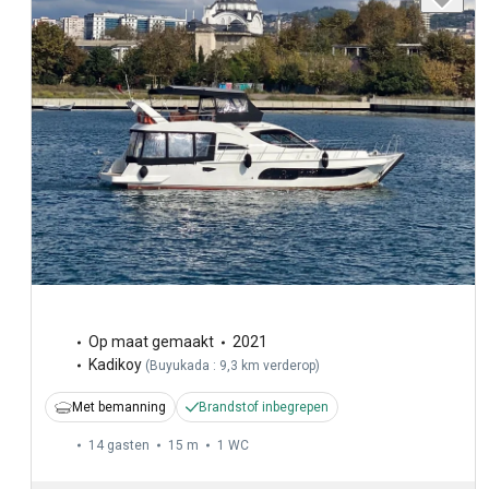
Op maat gemaakt
2021
Kadikoy
(
Buyukada : 9,3 km verderop
)
Met bemanning
Brandstof inbegrepen
14 gasten
15 m
1
WC