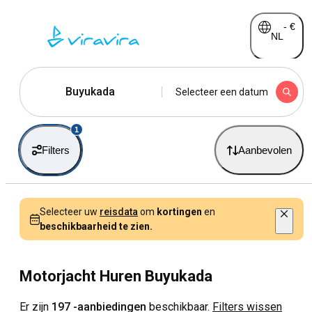
-
€
NL
Buyukada
Selecteer een datum
1
Filters
Aanbevolen
Selecteer uw
reisdata
om
kortingen
en
beschikbaarheid te zien.
Motorjacht Huren Buyukada
Er zijn
197 -aanbiedingen
beschikbaar.
Filters wissen