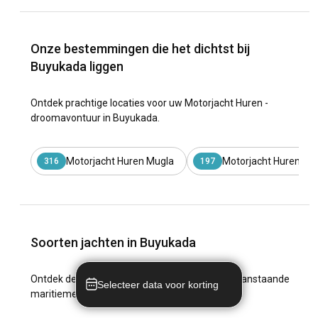
Onze bestemmingen die het dichtst bij
Buyukada liggen
Ontdek prachtige locaties voor uw Motorjacht Huren -
droomavontuur in Buyukada.
Motorjacht Huren Mugla
Motorjacht Huren Ist
316
197
Soorten jachten in Buyukada
Ontdek de keuzes die zijn ontworpen voor uw aanstaande
Selecteer data voor korting
maritieme avontuur in Buyukada.