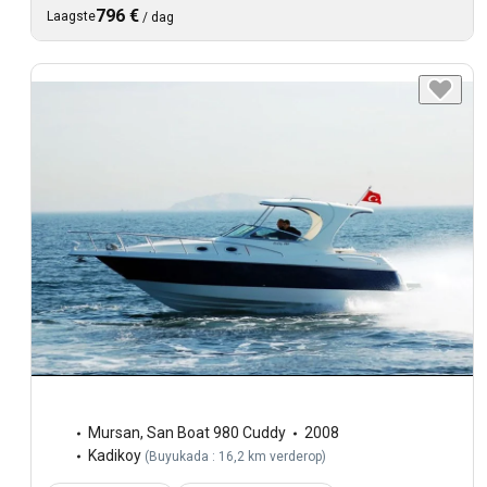
796 €
Laagste
/
dag
Mursan
,
San Boat 980 Cuddy
2008
Kadikoy
(
Buyukada : 16,2 km verderop
)