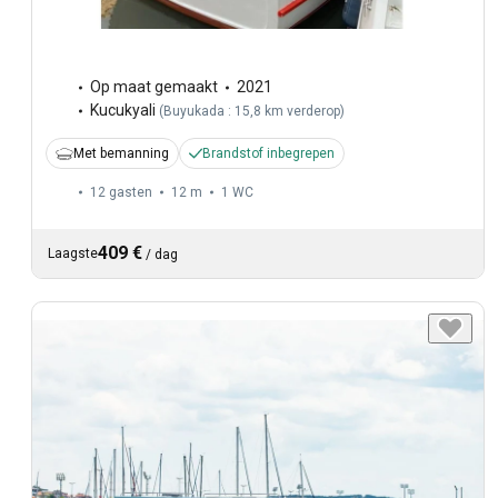
Op maat gemaakt
2021
Kucukyali
(
Buyukada : 15,8 km verderop
)
Met bemanning
Brandstof inbegrepen
12 gasten
12 m
1
WC
409 €
Laagste
/
dag