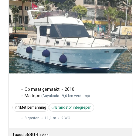
Op maat gemaakt
2010
Maltepe
(
Buyukada : 9,6 km verderop
)
Met bemanning
Brandstof inbegrepen
8 gasten
11,1 m
2
WC
530 €
Laagste
/
dag