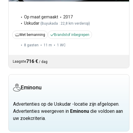
Op maat gemaakt
2017
Uskudar
(
Buyukada : 22,8 km verderop
)
Met bemanning
Brandstof inbegrepen
8 gasten
11 m
1
WC
716 €
Laagste
/
dag
Eminonu
Advertenties op de Uskudar -locatie zijn afgelopen.
Advertenties weergeven in
Eminonu
die voldoen aan
uw zoekcriteria.