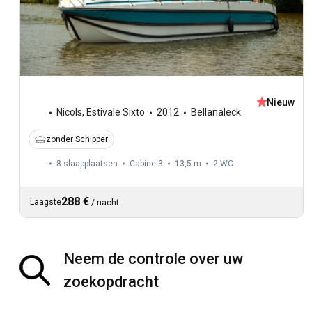
Nieuw
Nicols
,
Estivale Sixto
2012
Bellanaleck
zonder Schipper
8 slaapplaatsen
Cabine 3
13,5 m
2
WC
288 €
Laagste
/
nacht
Neem de controle over uw
zoekopdracht