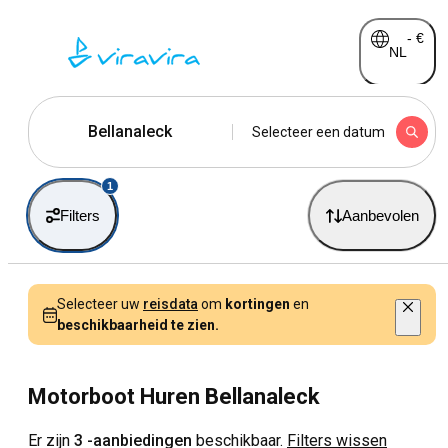
-
€
NL
Bellanaleck
Selecteer een datum
1
Filters
Aanbevolen
Selecteer uw
reisdata
om
kortingen
en
beschikbaarheid te zien.
Motorboot Huren Bellanaleck
Er zijn
3 -aanbiedingen
beschikbaar.
Filters wissen