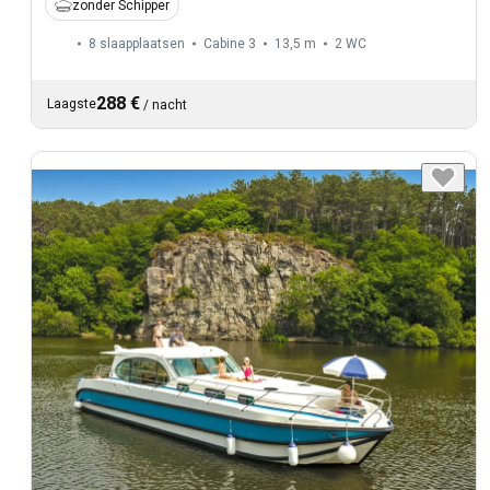
zonder Schipper
8 slaapplaatsen
Cabine 3
13,5 m
2
WC
288 €
Laagste
/
nacht