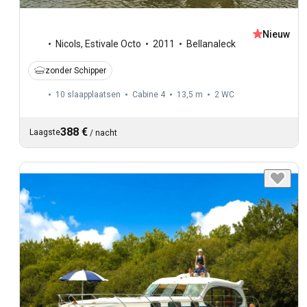
Nieuw
Nicols
,
Estivale Octo
2011
Bellanaleck
zonder Schipper
10 slaapplaatsen
Cabine 4
13,5 m
2
WC
388 €
Laagste
/
nacht