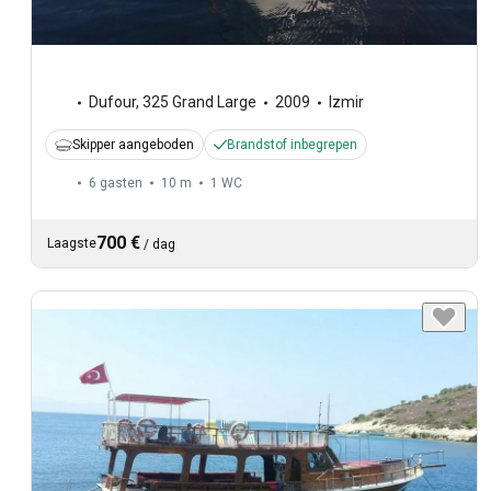
Dufour
,
325 Grand Large
2009
Izmir
Skipper aangeboden
Brandstof inbegrepen
6 gasten
10 m
1
WC
700 €
Laagste
/
dag