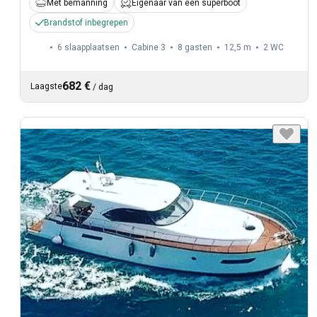
Met bemanning
Eigenaar van een superboot
Brandstof inbegrepen
6 slaapplaatsen
Cabine 3
8 gasten
12,5 m
2
WC
682 €
Laagste
/
dag