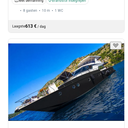
Met bemanning
Brandstof inbegrepen
8 gasten
10 m
1
WC
613 €
Laagste
/
dag