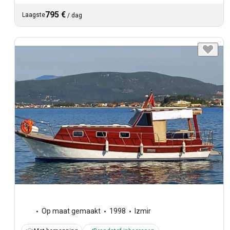
795 €
Laagste
/
dag
Op maat gemaakt
1998
Izmir