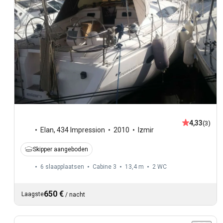
4,33
(3)
Elan
,
434 Impression
2010
Izmir
Skipper aangeboden
6 slaapplaatsen
Cabine 3
13,4 m
2
WC
650 €
Laagste
/
nacht