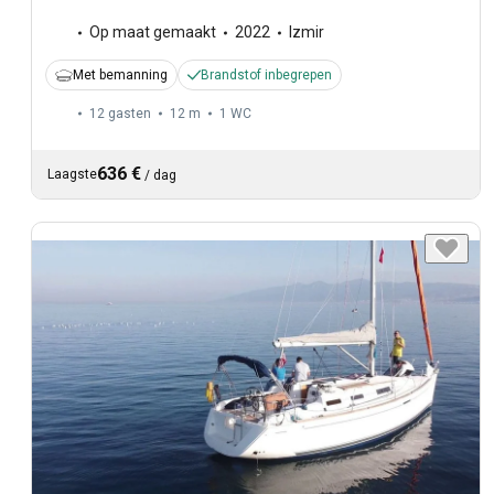
Op maat gemaakt
2022
Izmir
Met bemanning
Brandstof inbegrepen
12 gasten
12 m
1
WC
636 €
Laagste
/
dag