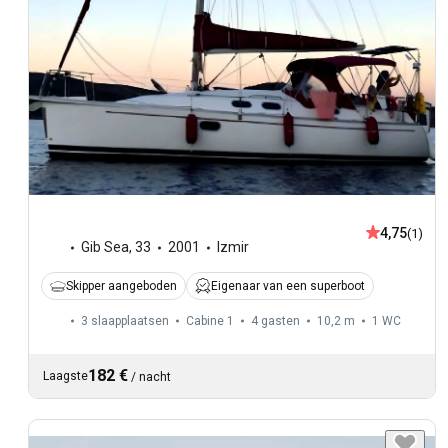
4,75
(1)
Gib Sea
,
33
2001
Izmir
Skipper aangeboden
Eigenaar van een superboot
3 slaapplaatsen
Cabine 1
4 gasten
10,2 m
1
WC
182 €
Laagste
/
nacht