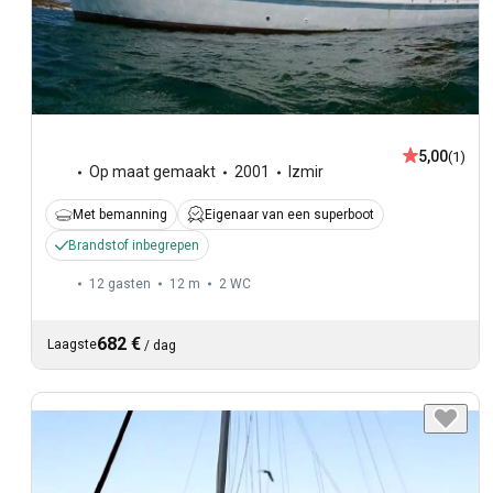
5,00
(1)
Op maat gemaakt
2001
Izmir
Met bemanning
Eigenaar van een superboot
Brandstof inbegrepen
12 gasten
12 m
2
WC
682 €
Laagste
/
dag