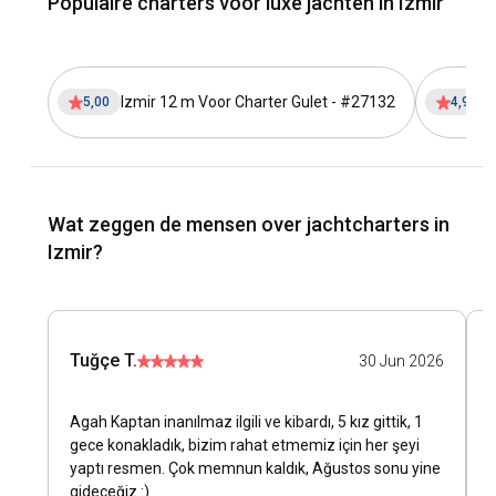
Populaire charters voor luxe jachten in Izmir
Izmir 12 m Voor Charter Gulet - #27132
I
5,00
4,97
Wat zeggen de mensen over jachtcharters in
Izmir?
Tuğçe T.
30 Jun 2026
Agah Kaptan inanılmaz ilgili ve kibardı, 5 kız gittik, 1
G
gece konakladık, bizim rahat etmemiz için her şeyi
t
yaptı resmen. Çok memnun kaldık, Ağustos sonu yine
gideceğiz :)