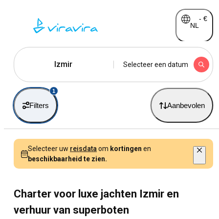
-
€
NL
Izmir
Selecteer een datum
1
Filters
Aanbevolen
Selecteer uw
reisdata
om
kortingen
en
beschikbaarheid te zien.
Charter voor luxe jachten Izmir en
verhuur van superboten