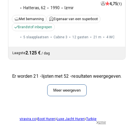
4,75
(1)
Hatteras
,
62
1990
Izmir
Met bemanning
Eigenaar van een superboot
Brandstof inbegrepen
5 slaapplaatsen
Cabine 3
12 gasten
21 m
4
WC
2.125 €
Laagste
/
dag
Er worden 21 -lijsten met 52 -resultaten weergegeven.
Meer weergeven
viravira.co
Boot Huren
Luxe Jacht Huren
Turkije
Izmir