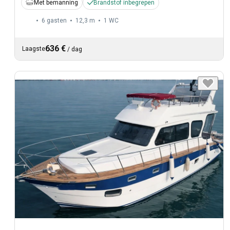
Met bemanning
Brandstof inbegrepen
6 gasten
12,3 m
1
WC
636 €
Laagste
/
dag