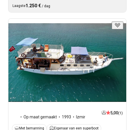
1.250 €
Laagste
/
dag
5,00
(1)
Op maat gemaakt
1993
Izmir
Met bemanning
Eigenaar van een superboot