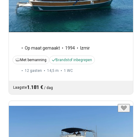
Op maat gemaakt
1994
Izmir
Met bemanning
Brandstof inbegrepen
12 gasten
14,5 m
1
WC
1.181 €
Laagste
/
dag