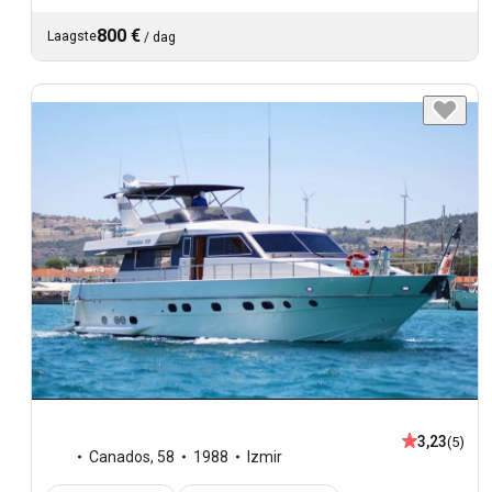
800 €
Laagste
/
dag
3,23
(5)
Canados
,
58
1988
Izmir