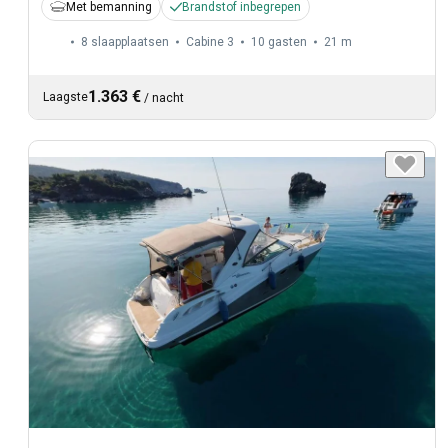
Met bemanning
Brandstof inbegrepen
8 slaapplaatsen
Cabine 3
10 gasten
21 m
1.363 €
Laagste
/
nacht