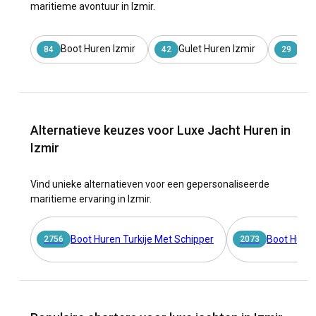
maritieme avontuur in Izmir.
Boot Huren Izmir
Gulet Huren Izmir
Mot
84
42
29
Alternatieve keuzes voor Luxe Jacht Huren in
Izmir
Vind unieke alternatieven voor een gepersonaliseerde
maritieme ervaring in Izmir.
Boot Huren Turkije Met Schipper
Boot Huren
2756
2073