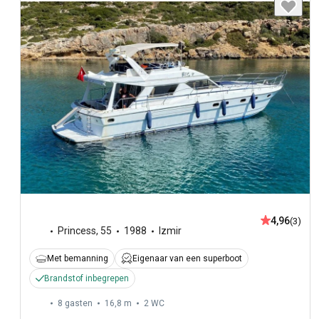
4,96
(3)
Princess
,
55
1988
Izmir
Met bemanning
Eigenaar van een superboot
Brandstof inbegrepen
8 gasten
16,8 m
2
WC