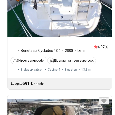
4,97
(4)
Beneteau
,
Cyclades 43.4
2008
Izmir
Skipper aangeboden
Eigenaar van een superboot
8 slaapplaatsen
Cabine 4
8 gasten
13,3 m
591 €
Laagste
/
nacht