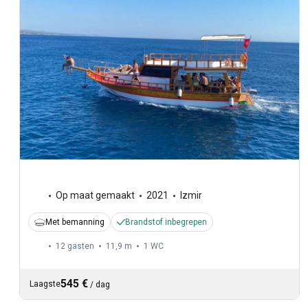
Op maat gemaakt
2021
Izmir
Met bemanning
Brandstof inbegrepen
12 gasten
11,9 m
1
WC
545 €
Laagste
/
dag