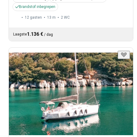
Brandstof inbegrepen
12 gasten
13 m
2
WC
1.136 €
Laagste
/
dag