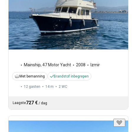
Mainship
,
47 Motor Yacht
2008
Izmir
Met bemanning
Brandstof inbegrepen
12 gasten
14 m
2
WC
727 €
Laagste
/
dag