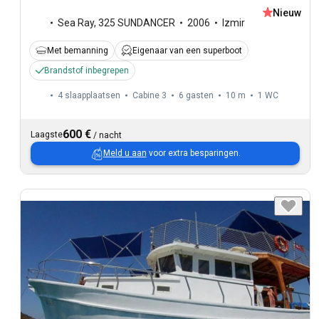
Nieuw
Sea Ray
,
325 SUNDANCER
2006
Izmir
Met bemanning
Eigenaar van een superboot
Brandstof inbegrepen
4 slaapplaatsen
Cabine 3
6 gasten
10 m
1
WC
600 €
Laagste
/
nacht
Meld u aan
voor extra besparingen.