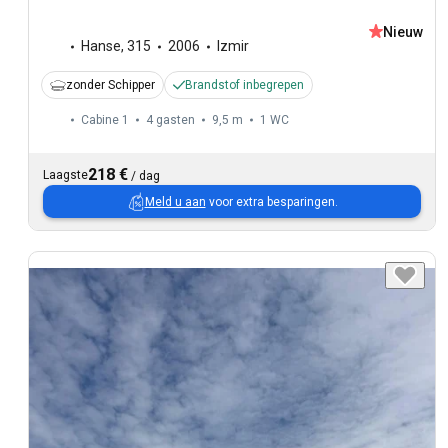
Nieuw
Hanse
,
315
2006
Izmir
zonder Schipper
Brandstof inbegrepen
Cabine 1
4 gasten
9,5 m
1
WC
218 €
Laagste
/
dag
Meld u aan
voor extra besparingen.