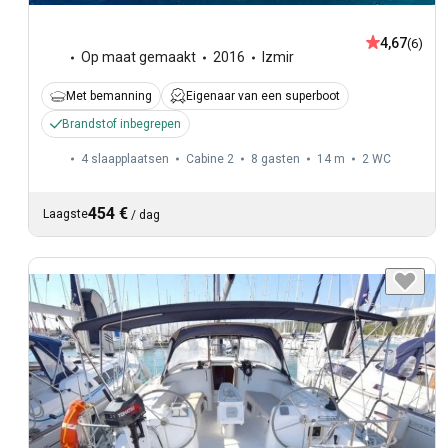
4,67
(6)
Op maat gemaakt
2016
Izmir
Met bemanning
Eigenaar van een superboot
Brandstof inbegrepen
4 slaapplaatsen
Cabine 2
8 gasten
14 m
2
WC
454 €
Laagste
/
dag