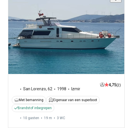
4,75
(2)
San Lorenzo
,
62
1998
Izmir
Met bemanning
Eigenaar van een superboot
Brandstof inbegrepen
10 gasten
19 m
3
WC