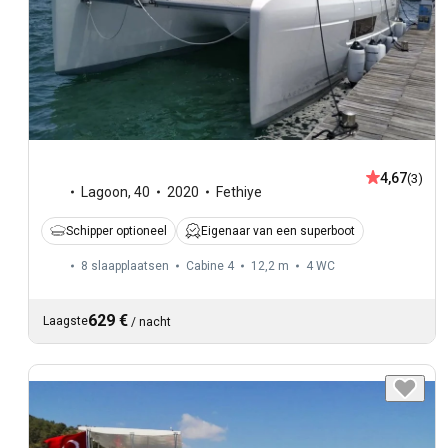
4,67
(3)
Lagoon
,
40
2020
Fethiye
Schipper optioneel
Eigenaar van een superboot
8 slaapplaatsen
Cabine 4
12,2 m
4
WC
629 €
Laagste
/
nacht