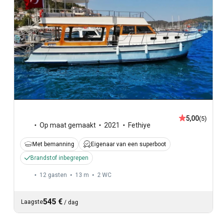
5,00
(5)
Op maat gemaakt
2021
Fethiye
Met bemanning
Eigenaar van een superboot
Brandstof inbegrepen
12 gasten
13 m
2
WC
545 €
Laagste
/
dag