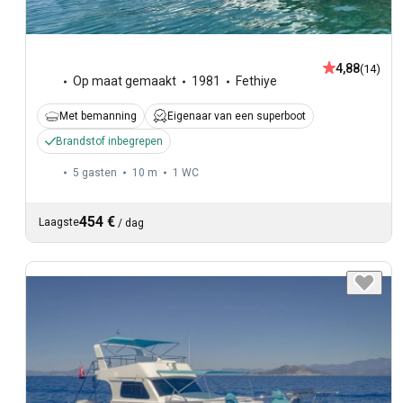
4,88
(14)
Op maat gemaakt
1981
Fethiye
Met bemanning
Eigenaar van een superboot
Brandstof inbegrepen
5 gasten
10 m
1
WC
454 €
Laagste
/
dag