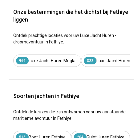
Onze bestemmingen die het dichtst bij Fethiye
liggen
Ontdek prachtige locaties voor uw Luxe Jacht Huren -
droomavontuur in Fethiye.
Luxe Jacht Huren Mugla
Luxe Jacht Huren Gol
966
322
Soorten jachten in Fethiye
Ontdek de keuzes die zijn ontworpen voor uw aanstaande
maritieme avontuur in Fethiye.
Boot Huren Fethiye
Gulet Huren Fethiye
515
204
1