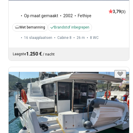
3,79
(3)
Op maat gemaakt
2002
Fethiye
Met bemanning
Brandstof inbegrepen
16 slaapplaatsen
Cabine 8
26 m
8
WC
1.250 €
Laagste
/
nacht