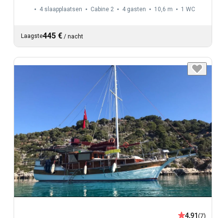
4 slaapplaatsen
Cabine 2
4 gasten
10,6 m
1
WC
445 €
Laagste
/
nacht
4,91
(7)