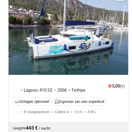
5,00
(1)
Lagoon
,
410 S2
2006
Fethiye
Schipper optioneel
Eigenaar van een superboot
8 slaapplaatsen
Cabine 4
13 m
4
WC
443 €
Laagste
/
nacht