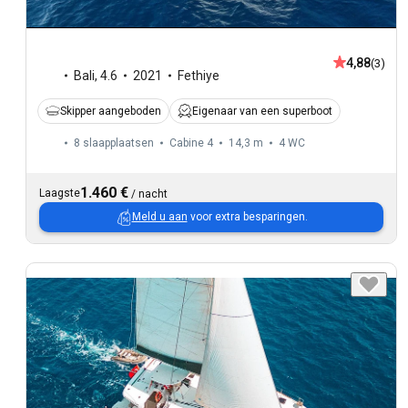
4,88
(3)
Bali
,
4.6
2021
Fethiye
Skipper aangeboden
Eigenaar van een superboot
8 slaapplaatsen
Cabine 4
14,3 m
4
WC
1.460 €
Laagste
/
nacht
Meld u aan
voor extra besparingen.