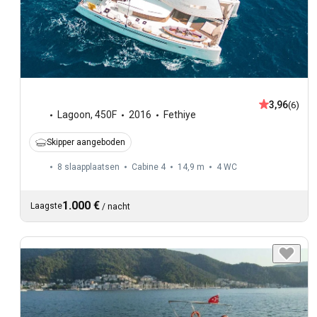
3,96
(6)
Lagoon
,
450F
2016
Fethiye
Skipper aangeboden
8 slaapplaatsen
Cabine 4
14,9 m
4
WC
1.000 €
Laagste
/
nacht