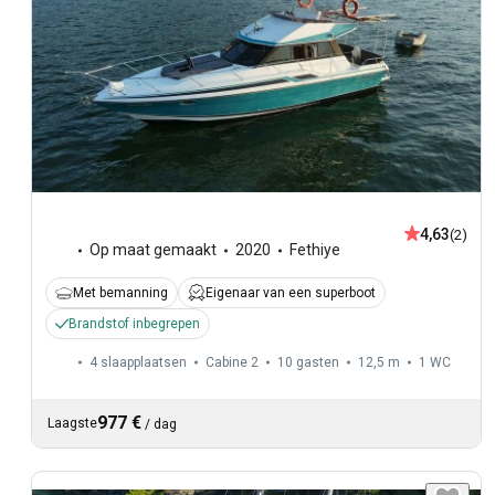
4,63
(2)
Op maat gemaakt
2020
Fethiye
Met bemanning
Eigenaar van een superboot
Brandstof inbegrepen
4 slaapplaatsen
Cabine 2
10 gasten
12,5 m
1
WC
977 €
Laagste
/
dag