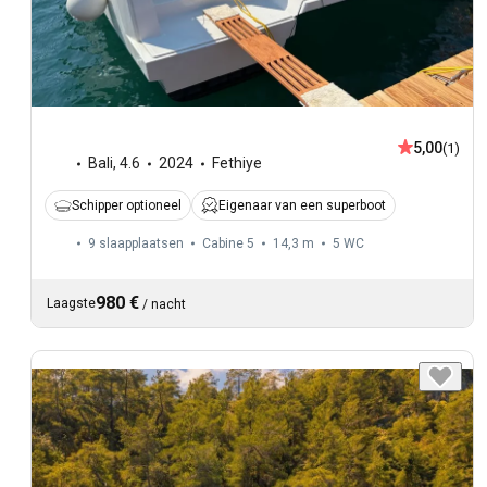
5,00
(1)
Bali
,
4.6
2024
Fethiye
Schipper optioneel
Eigenaar van een superboot
9 slaapplaatsen
Cabine 5
14,3 m
5
WC
980 €
Laagste
/
nacht