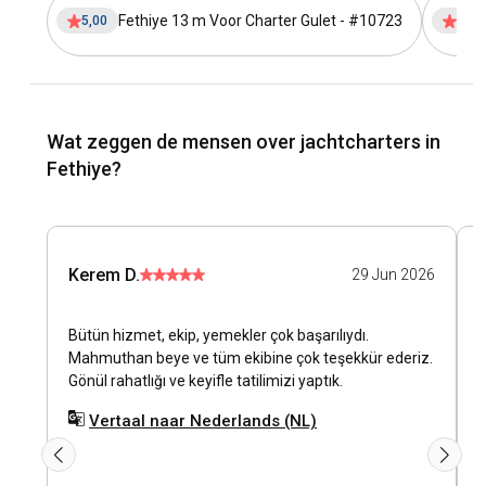
Fethiye 13 m Voor Charter Gulet - #10723
5,00
5,00
Wat zeggen de mensen over jachtcharters in
Fethiye?
Kerem D.
29 Jun 2026
Bütün hizmet, ekip, yemekler çok başarılıydı.
K
Mahmuthan beye ve tüm ekibine çok teşekkür ederiz.
i
Gönül rahatlığı ve keyifle tatilimizi yaptık.
Vertaal naar Nederlands (NL)