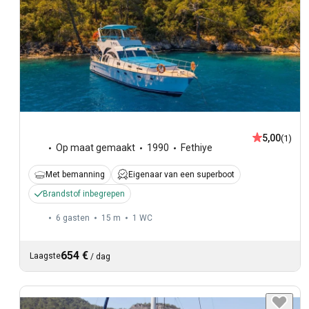
5,00
(1)
Op maat gemaakt
1990
Fethiye
Met bemanning
Eigenaar van een superboot
Brandstof inbegrepen
6 gasten
15 m
1
WC
654 €
Laagste
/
dag