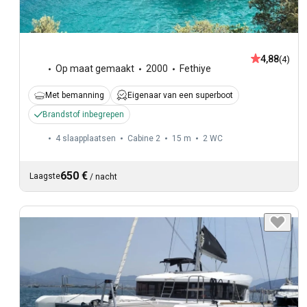
4,88
(4)
Op maat gemaakt
2000
Fethiye
Met bemanning
Eigenaar van een superboot
Brandstof inbegrepen
4 slaapplaatsen
Cabine 2
15 m
2
WC
650 €
Laagste
/
nacht