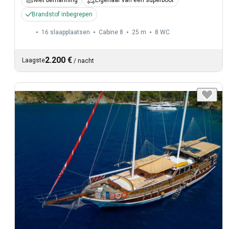
Met bemanning
Eigenaar van een superboot
Brandstof inbegrepen
16 slaapplaatsen
Cabine 8
25 m
8
WC
2.200 €
Laagste
/
nacht