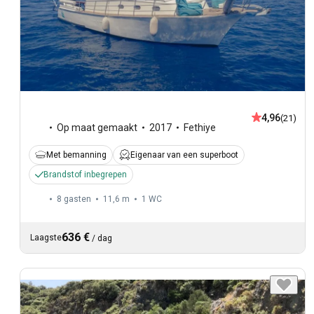
4,96
(21)
Op maat gemaakt
2017
Fethiye
Met bemanning
Eigenaar van een superboot
Brandstof inbegrepen
8 gasten
11,6 m
1
WC
636 €
Laagste
/
dag