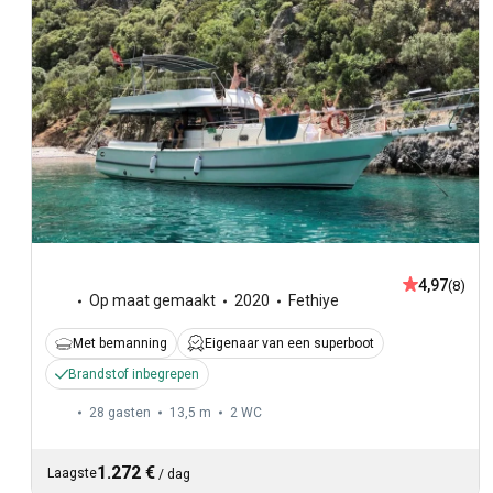
4,97
(8)
Op maat gemaakt
2020
Fethiye
Met bemanning
Eigenaar van een superboot
Brandstof inbegrepen
28 gasten
13,5 m
2
WC
1.272 €
Laagste
/
dag