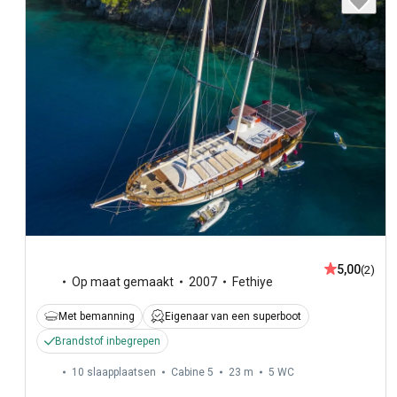
5,00
(2)
Op maat gemaakt
2007
Fethiye
Met bemanning
Eigenaar van een superboot
Brandstof inbegrepen
10 slaapplaatsen
Cabine 5
23 m
5
WC