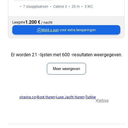
7 slaapplaatsen
Cabine 3
20 m
3
WC
1.200 €
Laagste
/
nacht
Meld u aan
voor extra besparingen.
Er worden 21 -lijsten met 600 -resultaten weergegeven.
Meer weergeven
viravira.co
Boot Huren
Luxe Jacht Huren
Turkije
Fethiye