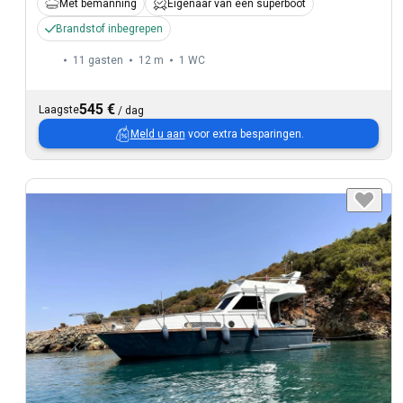
Met bemanning
Eigenaar van een superboot
Brandstof inbegrepen
11 gasten
12 m
1
WC
545 €
Laagste
/
dag
Meld u aan
voor extra besparingen.