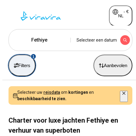
-
€
NL
Fethiye
Selecteer een datum
1
Filters
Aanbevolen
Selecteer uw
reisdata
om
kortingen
en
beschikbaarheid te zien.
Charter voor luxe jachten Fethiye en
verhuur van superboten