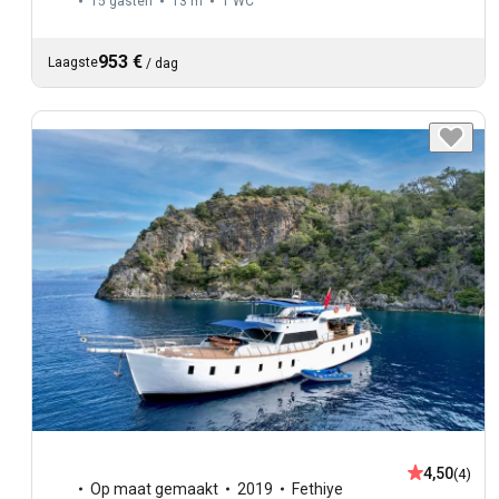
15 gasten
13 m
1
WC
953 €
Laagste
/
dag
4,50
(4)
Op maat gemaakt
2019
Fethiye