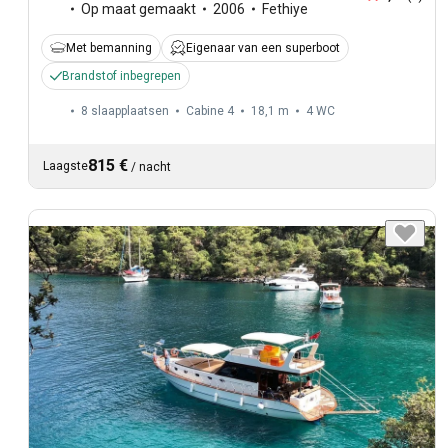
Op maat gemaakt
2006
Fethiye
Met bemanning
Eigenaar van een superboot
Brandstof inbegrepen
8 slaapplaatsen
Cabine 4
18,1 m
4
WC
815 €
Laagste
/
nacht