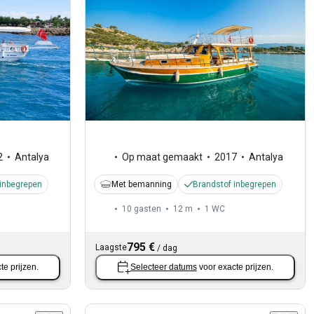
Op maat gemaakt
2017
Antalya
2
Antalya
Met bemanning
Brandstof inbegrepen
 inbegrepen
10 gasten
12 m
1
WC
795 €
Laagste
/
dag
te prijzen.
Selecteer datums
voor exacte prijzen.