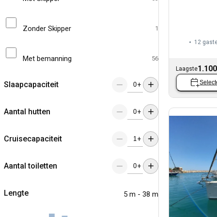
Zonder Skipper
1
12 gast
Met bemanning
56
1.100
Laagste
Select
Slaapcapaciteit
+
Aantal hutten
+
Cruisecapaciteit
+
Aantal toiletten
+
Lengte
5 m - 38 m