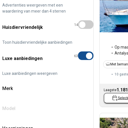
Advertenties weergeven met een
waardering van meer dan 4 sterren
14
Huisdiervriendelijk
Toon huisdiervriendelijke aanbiedingen
Op maa
Antaly
63
Luxe aanbiedingen
Met beman
Luxe aanbiedingen weergeven
10 gast
Merk
1.181
Laagste
Select
Model