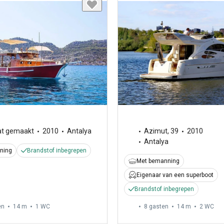
t gemaakt
2010
Antalya
Azimut
,
39
2010
Antalya
ning
Brandstof inbegrepen
Met bemanning
Eigenaar van een superboot
Brandstof inbegrepen
en
14 m
1
WC
8 gasten
14 m
2
WC