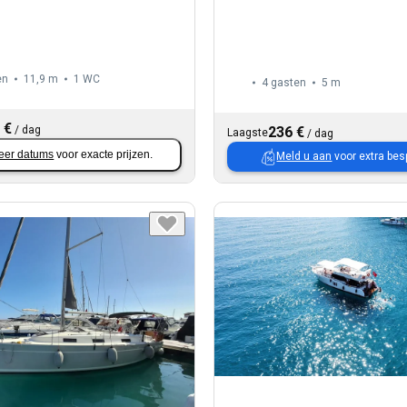
en
11,9 m
1
WC
4 gasten
5 m
 €
/
dag
236 €
Laagste
/
dag
eer datums
voor exacte prijzen.
Meld u aan
voor extra bes