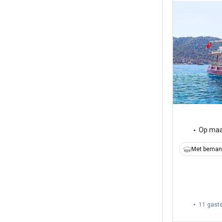
Op maa
Met beman
11 gast