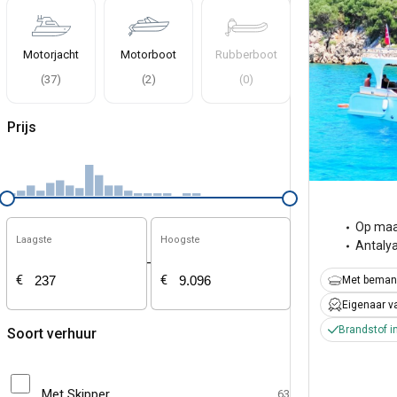
Motorjacht
Motorboot
Rubberboot
(
37
)
(
2
)
(
0
)
Prijs
Op maa
Laagste
Hoogste
Antaly
-
€
€
Met beman
Eigenaar v
Brandstof i
Soort verhuur
Met Skipper
63