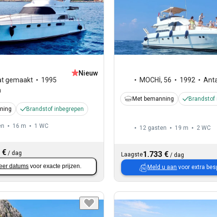
Nieuw
t gemaakt
1995
MOCHİ
,
56
1992
Anta
a
Met bemanning
Brandstof
ning
Brandstof inbegrepen
en
16 m
1
WC
12 gasten
19 m
2
WC
 €
/
dag
1.733 €
Laagste
/
dag
eer datums
voor exacte prijzen.
Meld u aan
voor extra bes