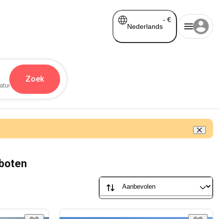
-
€
Nederlands
Zoek
rboten