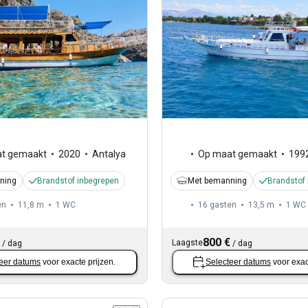
t gemaakt
2020
Antalya
Op maat gemaakt
199
ning
Brandstof inbegrepen
Met bemanning
Brandstof
en
11,8 m
1
WC
16 gasten
13,5 m
1
WC
800 €
Laagste
/
dag
/
dag
eer datums
voor exacte prijzen.
Selecteer datums
voor exac