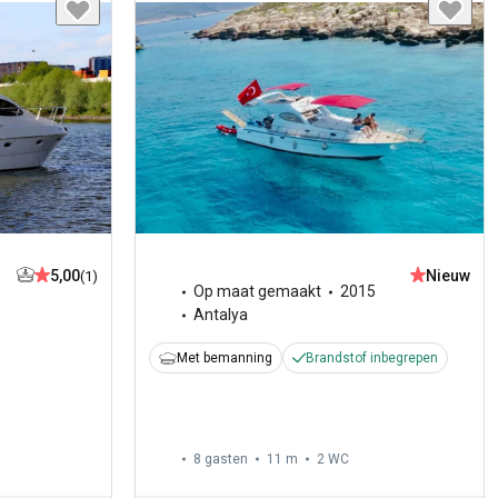
5,00
Nieuw
(1)
Op maat gemaakt
2015
Antalya
Met bemanning
Brandstof inbegrepen
8 gasten
11 m
2
WC