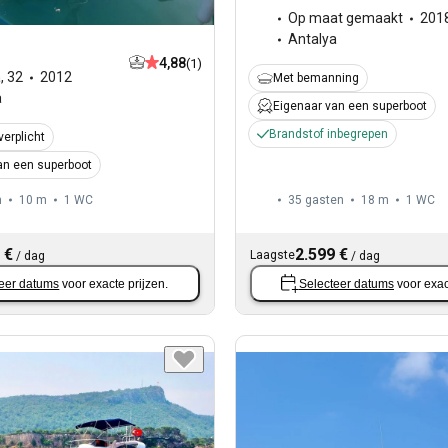
Op maat gemaakt
201
Antalya
4,88
(1)
a
,
32
2012
Met bemanning
a
Eigenaar van een superboot
Brandstof inbegrepen
verplicht
an een superboot
n
10 m
1
WC
35 gasten
18 m
1
WC
 €
2.599 €
Laagste
/
dag
/
dag
eer datums
voor exacte prijzen.
Selecteer datums
voor exac