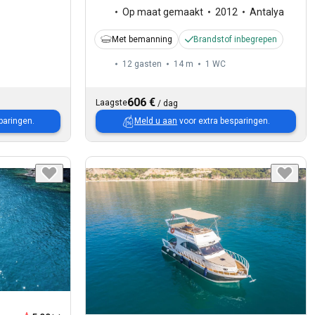
Op maat gemaakt
2012
Antalya
Met bemanning
Brandstof inbegrepen
12 gasten
14 m
1
WC
606 €
Laagste
/
dag
paringen.
Meld u aan
voor extra besparingen.