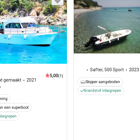
Safter
,
500 Sport
2023
5,00
(1)
t gemaakt
2021
Skipper aangeboden
a
Brandstof inbegrepen
ning
an een superboot
nbegrepen