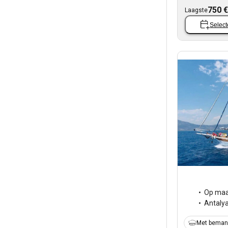
750 €
Laagste
Select
Op maa
Antaly
Met beman