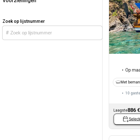
Voorzieningen
Zoek op lijstnummer
Op maa
Met beman
10 gast
886 €
Laagste
Select