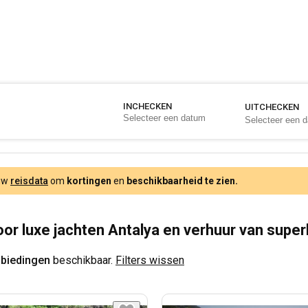
INCHECKEN
UITCHECKEN
 uw
reisdata
om
kortingen
en
beschikbaarheid te zien.
oor luxe jachten Antalya en verhuur van supe
nbiedingen
beschikbaar.
Filters wissen