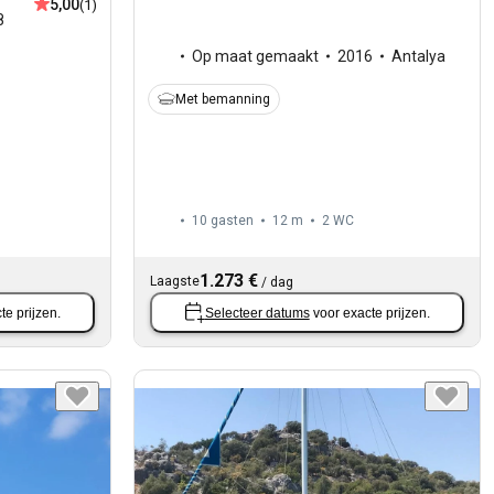
5,00
(1)
8
Op maat gemaakt
2016
Antalya
Met bemanning
10 gasten
12 m
2
WC
1.273 €
Laagste
/
dag
te prijzen.
Selecteer datums
voor exacte prijzen.