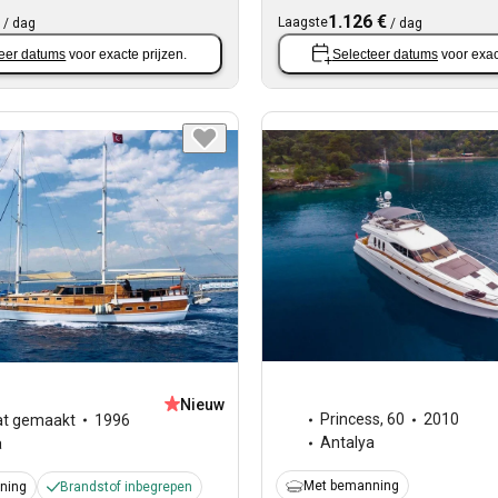
1.126 €
Laagste
/
dag
/
dag
eer datums
voor exacte prijzen.
Selecteer datums
voor exac
Nieuw
Princess
,
60
2010
t gemaakt
1996
Antalya
a
Met bemanning
ning
Brandstof inbegrepen