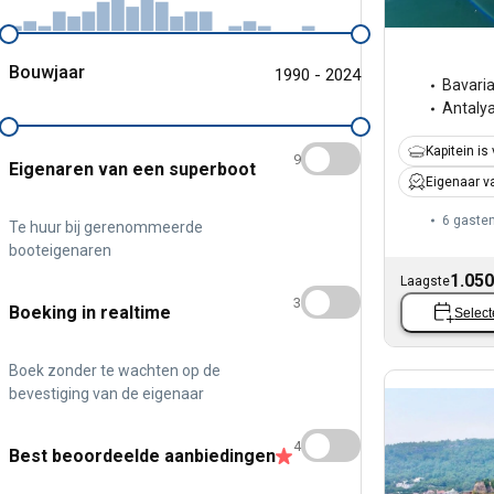
Bouwjaar
1990 - 2024
Bavari
Antaly
Kapitein is 
9
Eigenaren van een superboot
Eigenaar v
6 gaste
Te huur bij gerenommeerde
booteigenaren
1.050
Laagste
3
Boeking in realtime
Select
Boek zonder te wachten op de
bevestiging van de eigenaar
4
Best beoordeelde aanbiedingen