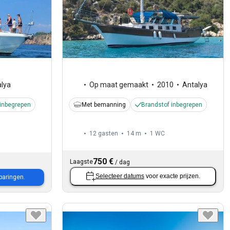
lya
Op maat gemaakt
2010
Antalya
 inbegrepen
Met bemanning
Brandstof inbegrepen
12 gasten
14 m
1
WC
750 €
Laagste
/
dag
Selecteer datums
voor exacte prijzen.
paringen.