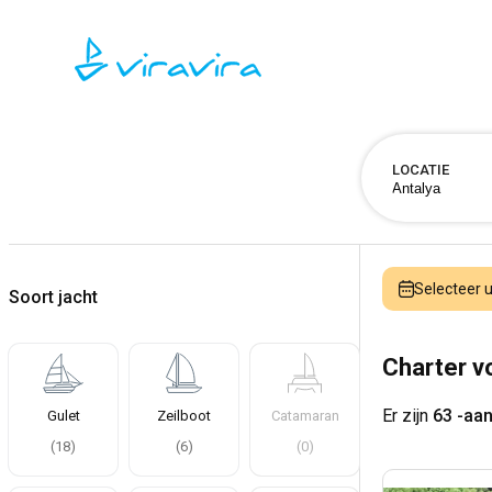
LOCATIE
Selecteer
Soort jacht
Charter v
Er zijn
63 -aa
Gulet
Zeilboot
Catamaran
(
18
)
(
6
)
(
0
)