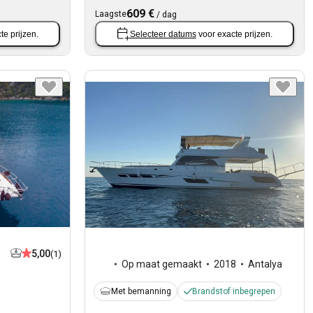
609 €
Laagste
/
dag
te prijzen.
Selecteer datums
voor exacte prijzen.
5,00
(1)
Op maat gemaakt
2018
Antalya
Met bemanning
Brandstof inbegrepen