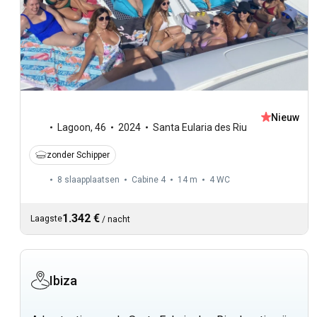
Nieuw
Lagoon
,
46
2024
Santa Eularia des Riu
zonder Schipper
8 slaapplaatsen
Cabine 4
14 m
4
WC
1.342 €
Laagste
/
nacht
Ibiza