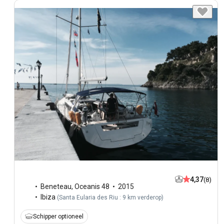
4,37
(8)
Beneteau
,
Oceanis 48
2015
Ibiza
(
Santa Eularia des Riu : 9 km verderop
)
Schipper optioneel