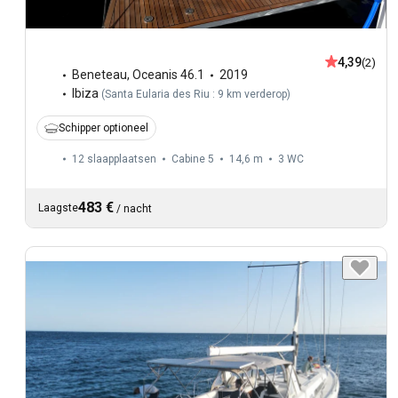
4,39
(2)
Beneteau
,
Oceanis 46.1
2019
Ibiza
(
Santa Eularia des Riu : 9 km verderop
)
Schipper optioneel
12 slaapplaatsen
Cabine 5
14,6 m
3
WC
483 €
Laagste
/
nacht