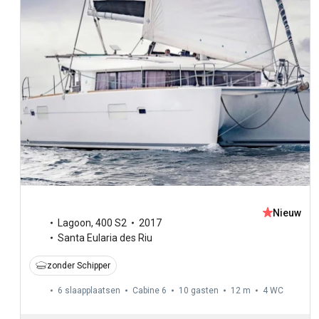
Nieuw
Lagoon
,
400 S2
2017
Santa Eularia des Riu
zonder Schipper
6 slaapplaatsen
Cabine 6
10 gasten
12 m
4
WC