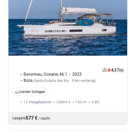
4,37
(8)
Beneteau
,
Oceanis 46.1
2023
Ibiza
(
Santa Eularia des Riu : 9 km verderop
)
zonder Schipper
12 slaapplaatsen
Cabine 5
14,6 m
3
WC
577 €
Laagste
/
nacht