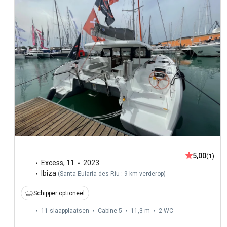
5,00
(1)
Excess
,
11
2023
Ibiza
(
Santa Eularia des Riu : 9 km verderop
)
Schipper optioneel
11 slaapplaatsen
Cabine 5
11,3 m
2
WC