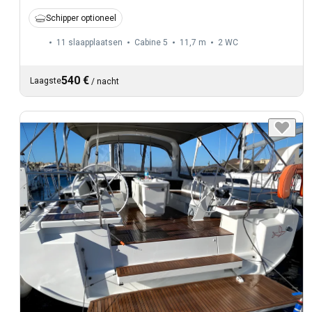
Schipper optioneel
11 slaapplaatsen
Cabine 5
11,7 m
2
WC
540 €
Laagste
/
nacht