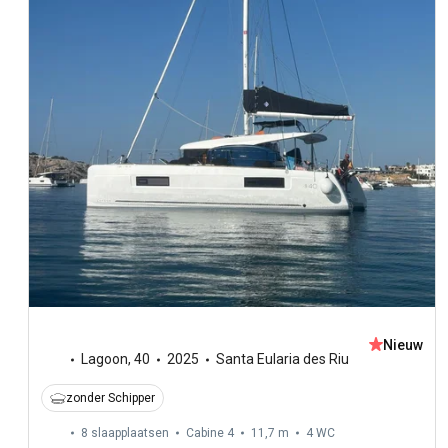
Nieuw
Lagoon
,
40
2025
Santa Eularia des Riu
zonder Schipper
8 slaapplaatsen
Cabine 4
11,7 m
4
WC