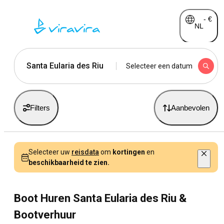
-
€
NL
Santa Eularia des Riu
Selecteer een datum
Filters
Aanbevolen
Selecteer uw
reisdata
om
kortingen
en
beschikbaarheid te zien.
Boot Huren Santa Eularia des Riu &
Bootverhuur