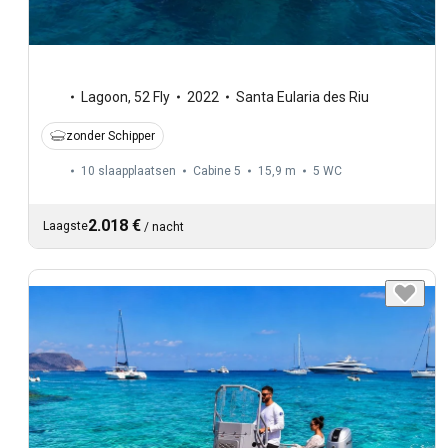
Lagoon
,
52 Fly
2022
Santa Eularia des Riu
zonder Schipper
10 slaapplaatsen
Cabine 5
15,9 m
5
WC
2.018 €
Laagste
/
nacht