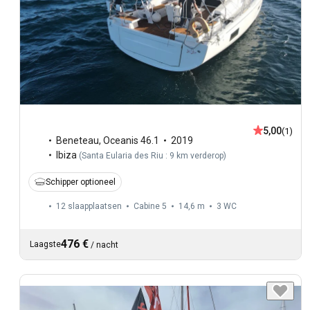
5,00
(1)
Beneteau
,
Oceanis 46.1
2019
Ibiza
(
Santa Eularia des Riu : 9 km verderop
)
Schipper optioneel
12 slaapplaatsen
Cabine 5
14,6 m
3
WC
476 €
Laagste
/
nacht