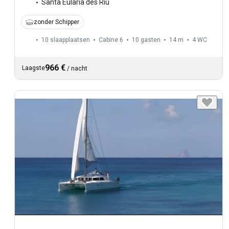
Santa Eularia des Riu
zonder Schipper
10 slaapplaatsen
Cabine 6
10 gasten
14 m
4
WC
966 €
Laagste
/
nacht