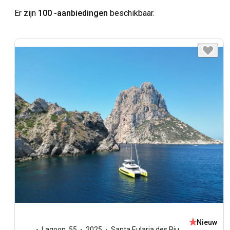
Er zijn
100 -aanbiedingen
beschikbaar.
Nieuw
Lagoon
,
55
2025
Santa Eularia des Riu