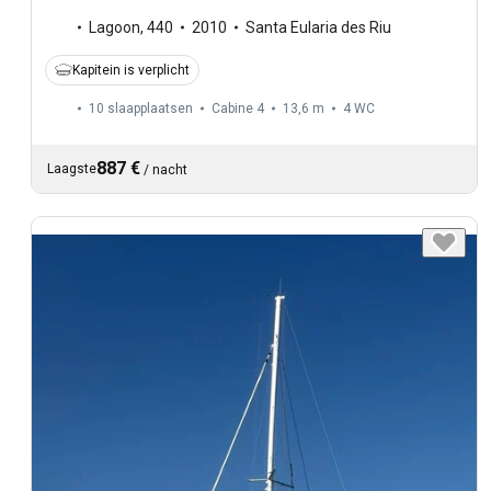
Lagoon
,
440
2010
Santa Eularia des Riu
Kapitein is verplicht
10 slaapplaatsen
Cabine 4
13,6 m
4
WC
887 €
Laagste
/
nacht