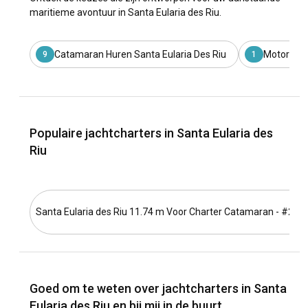
maritieme avontuur in Santa Eularia des Riu.
Catamaran Huren Santa Eularia Des Riu
Motorboot
9
1
Populaire jachtcharters in Santa Eularia des
Riu
Santa Eularia des Riu 11.74 m Voor Charter Catamaran - #270
Goed om te weten over jachtcharters in Santa
Eularia des Riu en bij mij in de buurt