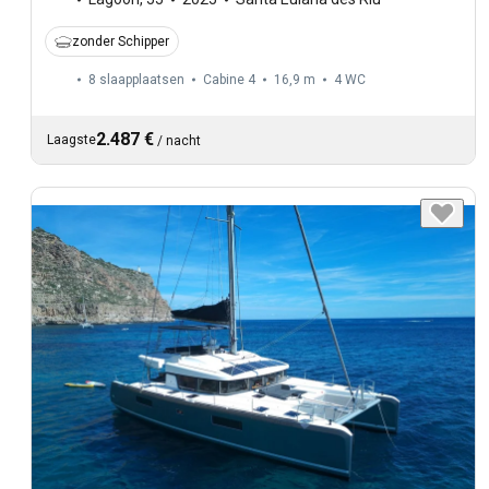
zonder Schipper
8 slaapplaatsen
Cabine 4
16,9 m
4
WC
2.487 €
Laagste
/
nacht