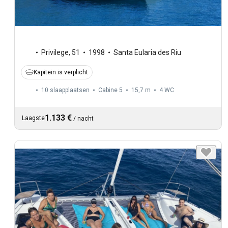
Privilege
,
51
1998
Santa Eularia des Riu
Kapitein is verplicht
10 slaapplaatsen
Cabine 5
15,7 m
4
WC
1.133 €
Laagste
/
nacht