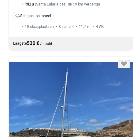
Ibiza
(
Santa Eularia des Riu : 9 km verderop
)
Schipper optioneel
10 slaapplaatsen
Cabine 4
11,7 m
4
WC
530 €
Laagste
/
nacht