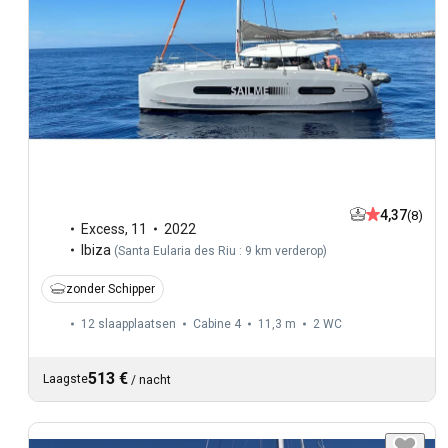
4,37
(8)
Excess
,
11
2022
Ibiza
(
Santa Eularia des Riu : 9 km verderop
)
zonder Schipper
12 slaapplaatsen
Cabine 4
11,3 m
2
WC
513 €
Laagste
/
nacht