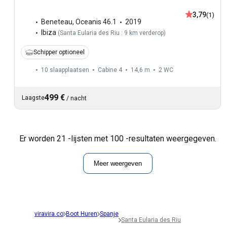
3,79
(1)
Beneteau
,
Oceanis 46.1
2019
Ibiza
(
Santa Eularia des Riu : 9 km verderop
)
Schipper optioneel
10 slaapplaatsen
Cabine 4
14,6 m
2
WC
499 €
Laagste
/
nacht
Er worden 21 -lijsten met 100 -resultaten weergegeven.
Meer weergeven
viravira.co
Boot Huren
Spanje
Santa Eularia des Riu