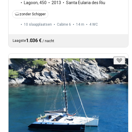
Lagoon
,
450
2013
Santa Eularia des Riu
zonder Schipper
10 slaapplaatsen
Cabine 6
14 m
4
WC
1.036 €
Laagste
/
nacht