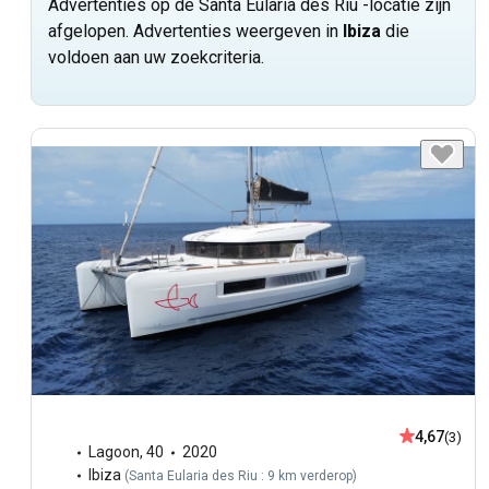
Advertenties op de Santa Eularia des Riu -locatie zijn
afgelopen. Advertenties weergeven in
Ibiza
die
voldoen aan uw zoekcriteria.
4,67
(3)
Lagoon
,
40
2020
Ibiza
(
Santa Eularia des Riu : 9 km verderop
)