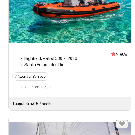
Nieuw
Highfield
,
Patrol 530
2020
Santa Eularia des Riu
zonder Schipper
7 gasten
5,3 m
563 €
Laagste
/
nacht