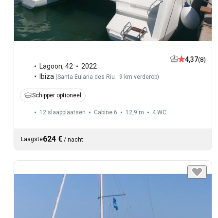
4,37
(8)
Lagoon
,
42
2022
Ibiza
(
Santa Eularia des Riu : 9 km verderop
)
Schipper optioneel
12 slaapplaatsen
Cabine 6
12,9 m
4
WC
624 €
Laagste
/
nacht