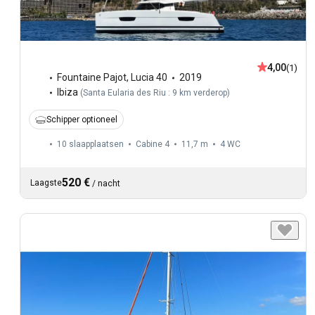
4,00
(1)
Fountaine Pajot
,
Lucia 40
2019
Ibiza
(
Santa Eularia des Riu : 9 km verderop
)
Schipper optioneel
10 slaapplaatsen
Cabine 4
11,7 m
4
WC
520 €
Laagste
/
nacht