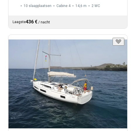
10 slaapplaatsen
Cabine 4
14,6 m
2
WC
436 €
Laagste
/
nacht