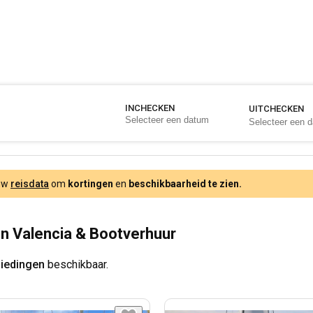
INCHECKEN
UITCHECKEN
 uw
reisdata
om
kortingen
en
beschikbaarheid te zien.
n Valencia & Bootverhuur
biedingen
beschikbaar.