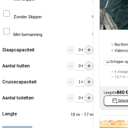
Zonder Skipper
5
Met bemanning
1
North
Slaapcapaciteit
+
Valenc
Schipper op
Aantal hutten
+
6 slaapp
10,7 m
Cruisecapaciteit
+
840 €
Laagste
Aantal toiletten
+
Select
Lengte
10 m - 17 m