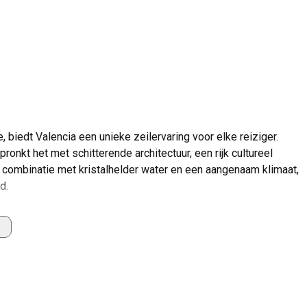
, biedt Valencia een unieke zeilervaring voor elke reiziger.
onkt het met schitterende architectuur, een rijk cultureel
 combinatie met kristalhelder water en een aangenaam klimaat,
d.
 van watersporten, variërend van diepzeeduiken tot kite-
enieten. De lokale jachthavens in Valencia zijn goed
 De maritieme veiligheidsmaatregelen zijn van de hoogste
 die een eeuwenoude zeiltraditie viert. Ontdek de charme van