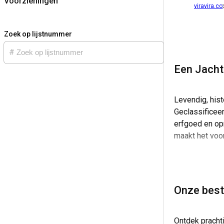
Voorzieningen
viravira.co
Zoek op lijstnummer
Een Jacht
Levendig, hist
Geclassificeer
erfgoed en op
maakt het voor
Bij het zeilen
surfen, of ve
uitgerust en t
Onze beste
standaard in V
Valencia door 
Ontdek pracht