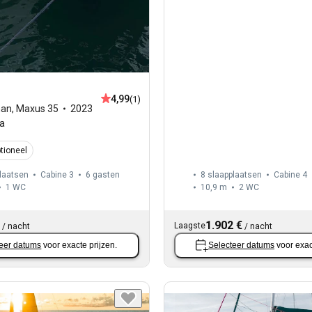
4,99
(1)
man
,
Maxus 35
2023
ia
tioneel
laatsen
Cabine 3
6 gasten
8 slaapplaatsen
Cabine 4
1
WC
10,9 m
2
WC
1.902 €
Laagste
/
nacht
/
nacht
eer datums
voor exacte prijzen.
Selecteer datums
voor exac