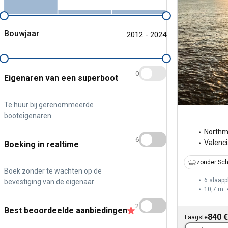
Bouwjaar
2012 - 2024
0
Eigenaren van een superboot
Te huur bij gerenommeerde
booteigenaren
North
6
Valenc
Boeking in realtime
zonder Sch
Boek zonder te wachten op de
6 slaapp
bevestiging van de eigenaar
10,7 m
2
Best beoordeelde aanbiedingen
840 €
Laagste