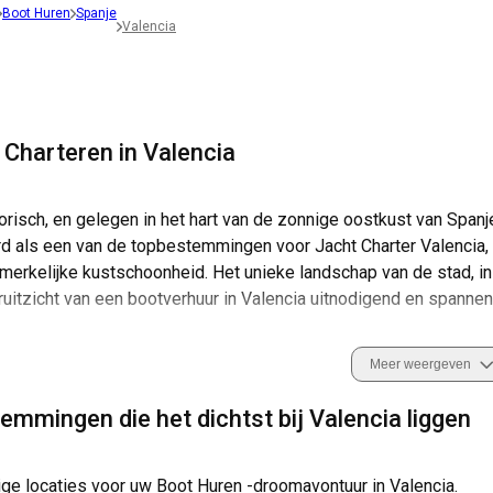
Boot Huren
Spanje
Valencia
 Charteren in Valencia
orisch, en gelegen in het hart van de zonnige oostkust van Spanje
d als een van de topbestemmingen voor Jacht Charter Valencia, pr
merkelijke kustschoonheid. Het unieke landschap van de stad, in
uitzicht van een bootverhuur in Valencia uitnodigend en spannen
 in Valencia ontdekken toeristen zonovergoten stranden, genieten
Meer weergeven
rankeren op serene plekken om van de omliggende schoonheid te g
oegankelijk, en bieden talrijke bootverhuurkeuzes en -diensten.
mmingen die het dichtst bij Valencia liggen
alencia. Zeil met gemoedsrust in de kalme wateren van de stad,
een jachtcharter en maak blijvende herinneringen.
ige locaties voor uw Boot Huren -droomavontuur in Valencia.