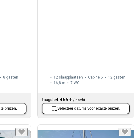
8 gasten
12 slaapplaatsen
Cabine 5
12 gasten
16,8 m
7
WC
4.466 €
Laagste
/
nacht
te prijzen.
Selecteer datums
voor exacte prijzen.