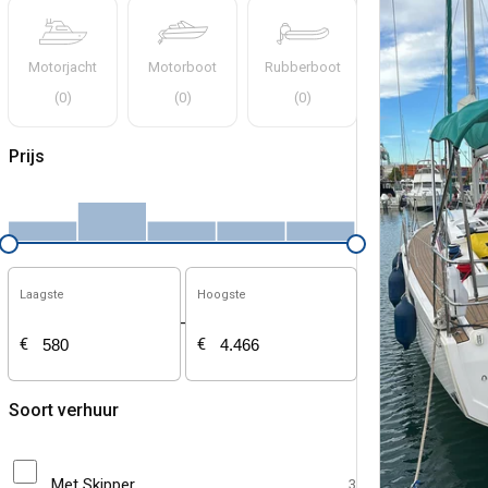
Motorjacht
Motorboot
Rubberboot
(
0
)
(
0
)
(
0
)
Prijs
Laagste
Hoogste
-
€
€
Soort verhuur
Met Skipper
3