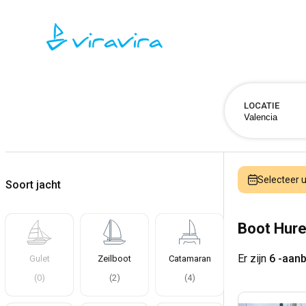
LOCATIE
Selecteer
Soort jacht
Boot Hure
Er zijn
6 -aan
Gulet
Zeilboot
Catamaran
(
0
)
(
2
)
(
4
)