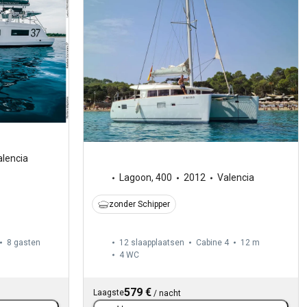
alencia
Lagoon
,
400
2012
Valencia
zonder Schipper
8 gasten
12 slaapplaatsen
Cabine 4
12 m
4
WC
579 €
Laagste
/
nacht