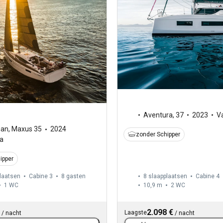
Aventura
,
37
2023
V
man
,
Maxus 35
2024
zonder Schipper
ia
ipper
laatsen
Cabine 3
8 gasten
8 slaapplaatsen
Cabine 4
1
WC
10,9 m
2
WC
2.098 €
Laagste
/
nacht
/
nacht