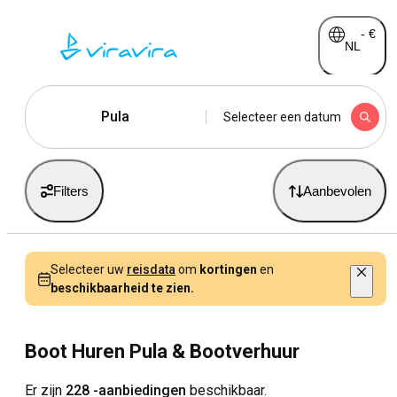
-
€
NL
Pula
Selecteer een datum
Filters
Aanbevolen
Selecteer uw
reisdata
om
kortingen
en
beschikbaarheid te zien.
Boot Huren Pula & Bootverhuur
Er zijn
228 -aanbiedingen
beschikbaar.