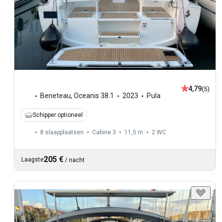
4,79
(5)
Beneteau
,
Oceanis 38.1
2023
Pula
Schipper optioneel
8 slaapplaatsen
Cabine 3
11,5 m
2
WC
205 €
Laagste
/
nacht