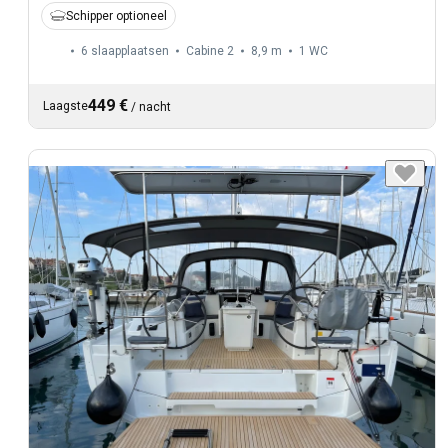
Schipper optioneel
6 slaapplaatsen
Cabine 2
8,9 m
1
WC
449 €
Laagste
/
nacht