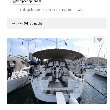
Schipper optioneel
6 slaapplaatsen
Cabine 3
10,3 m
1
WC
194 €
Laagste
/
nacht