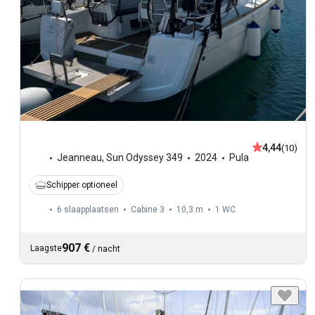
4,44
(10)
Jeanneau
,
Sun Odyssey 349
2024
Pula
Schipper optioneel
6 slaapplaatsen
Cabine 3
10,3 m
1
WC
907 €
Laagste
/
nacht