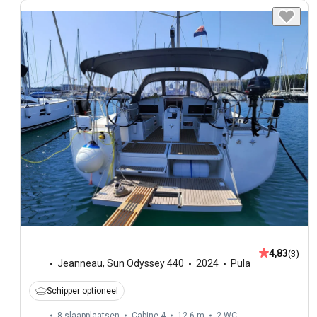
4,83
(3)
Jeanneau
,
Sun Odyssey 440
2024
Pula
Schipper optioneel
8 slaapplaatsen
Cabine 4
12,6 m
2
WC