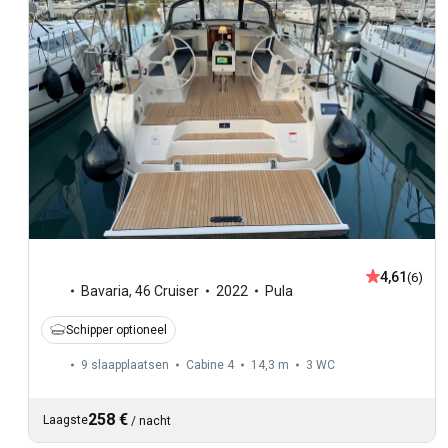
4,61
(6)
Bavaria
,
46 Cruiser
2022
Pula
Schipper optioneel
9 slaapplaatsen
Cabine 4
14,3 m
3
WC
258 €
Laagste
/
nacht