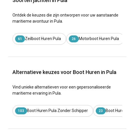
Soorten jachten in Pula
Ontdek de keuzes die zijn ontworpen voor uw aanstaande
maritieme avontuur in Pula.
Zeilboot Huren Pula
Motorboot Huren Pula
61
26
Alternatieve keuzes voor Boot Huren in Pula
Vind unieke alternatieven voor een gepersonaliseerde
maritieme ervaring in Pula.
Boot Huren Pula Zonder Schipper
Boot Huren P
103
23