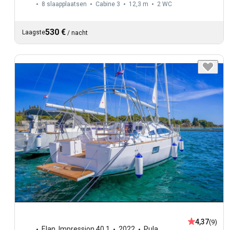
8 slaapplaatsen
Cabine 3
12,3 m
2
WC
530 €
Laagste
/
nacht
4,37
(9)
Elan
,
Impression 40.1
2022
Pula