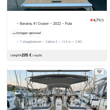
4,71
(7)
Bavaria
,
41 Cruiser
2022
Pula
Schipper optioneel
7 slaapplaatsen
Cabine 3
12,5 m
2
WC
205 €
Laagste
/
nacht