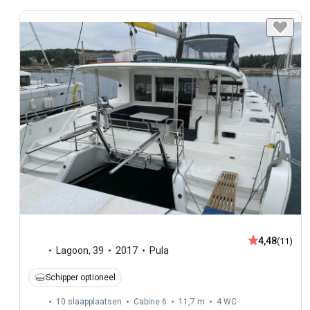
4,48
(11)
Lagoon
,
39
2017
Pula
Schipper optioneel
10 slaapplaatsen
Cabine 6
11,7 m
4
WC