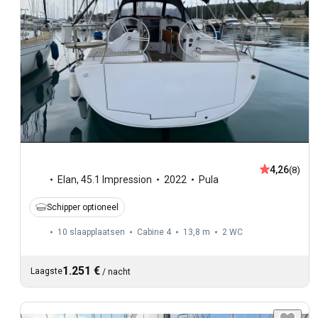
4,26
(8)
Elan
,
45.1 Impression
2022
Pula
Schipper optioneel
10 slaapplaatsen
Cabine 4
13,8 m
2
WC
1.251 €
Laagste
/
nacht