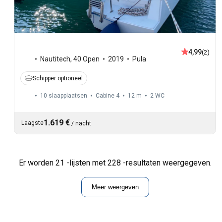
4,99
(2)
Nautitech
,
40 Open
2019
Pula
Schipper optioneel
10 slaapplaatsen
Cabine 4
12 m
2
WC
1.619 €
Laagste
/
nacht
Er worden 21 -lijsten met 228 -resultaten weergegeven.
Meer weergeven