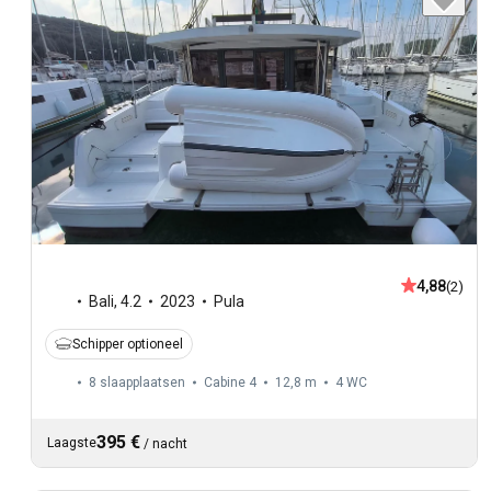
4,88
(2)
Bali
,
4.2
2023
Pula
Schipper optioneel
8 slaapplaatsen
Cabine 4
12,8 m
4
WC
395 €
Laagste
/
nacht