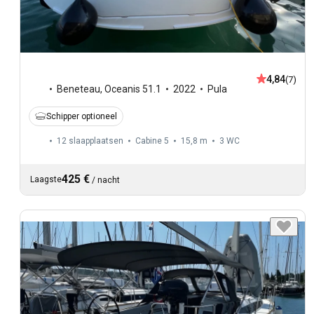
4,84
(7)
Beneteau
,
Oceanis 51.1
2022
Pula
Schipper optioneel
12 slaapplaatsen
Cabine 5
15,8 m
3
WC
425 €
Laagste
/
nacht