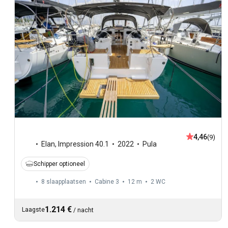
4,46
(9)
Elan
,
Impression 40.1
2022
Pula
Schipper optioneel
8 slaapplaatsen
Cabine 3
12 m
2
WC
1.214 €
Laagste
/
nacht