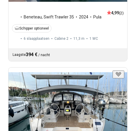
4,99
(2)
Beneteau
,
Swift Trawler 35
2024
Pula
Schipper optioneel
6 slaapplaatsen
Cabine 2
11,3 m
1
WC
394 €
Laagste
/
nacht