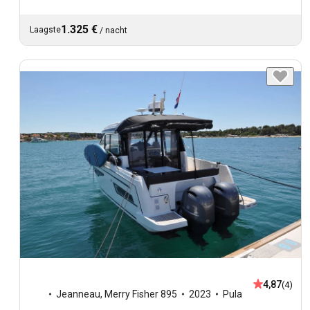
1.325 €
Laagste
/
nacht
4,87
(4)
Jeanneau
,
Merry Fisher 895
2023
Pula