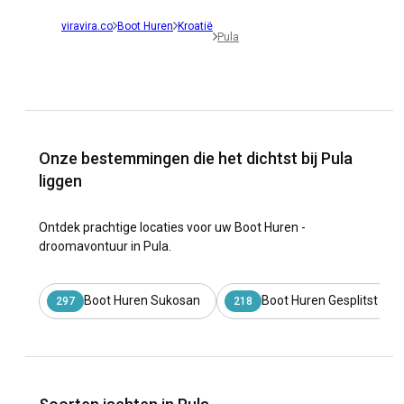
viravira.co
Boot Huren
Kroatië
Pula
Onze bestemmingen die het dichtst bij Pula
liggen
Ontdek prachtige locaties voor uw Boot Huren -
droomavontuur in Pula.
Boot Huren Sukosan
Boot Huren Gesplitst
297
218