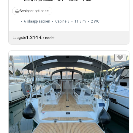
Schipper optioneel
6 slaapplaatsen
Cabine 3
11,8 m
2
WC
1.214 €
Laagste
/
nacht