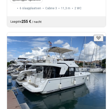
6 slaapplaatsen
Cabine 3
11,3 m
2
WC
255 €
Laagste
/
nacht