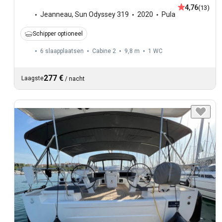
4,76
(13)
Jeanneau
,
Sun Odyssey 319
2020
Pula
Schipper optioneel
6 slaapplaatsen
Cabine 2
9,8 m
1
WC
277 €
Laagste
/
nacht