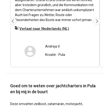
ausgestattet. Check-in und Check-out liefen schnell,
b
aber trotzdem gründlich, und die Kommunikation mit
n
dem Charterunternehmen war wirklich unkompliziert.
l
Auch bei Fragen zu Wetter, Route oder
p
Besonderheiten des Boots war immer sofort jemand
erreichbar. Sehr gerne wieder.
Vertaal naar Nederlands (NL)
Andreja V.
Kroatië
-
Pula
Goed om te weten over jachtcharters in Pula
en bij mij in de buurt
Deze omvatten zeilboot, catamaran, motorjacht,