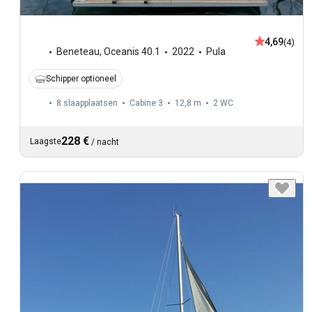
4,69
(4)
Beneteau
,
Oceanis 40.1
2022
Pula
Schipper optioneel
8 slaapplaatsen
Cabine 3
12,8 m
2
WC
228 €
Laagste
/
nacht