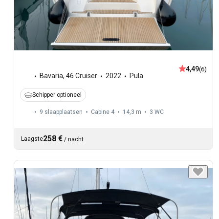
4,49
(6)
Bavaria
,
46 Cruiser
2022
Pula
Schipper optioneel
9 slaapplaatsen
Cabine 4
14,3 m
3
WC
258 €
Laagste
/
nacht