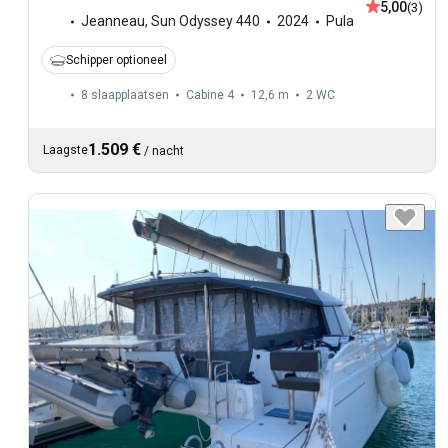
5,00
(3)
Jeanneau
,
Sun Odyssey 440
2024
Pula
Schipper optioneel
8 slaapplaatsen
Cabine 4
12,6 m
2
WC
1.509 €
Laagste
/
nacht