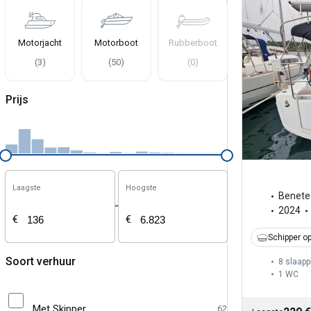
Motorjacht
Motorboot
Rubberboot
(
3
)
(
50
)
(
0
)
Prijs
Laagste
Hoogste
Benete
-
2024
€
€
Schipper op
Soort verhuur
8 slaapp
1
WC
Met Skipper
62