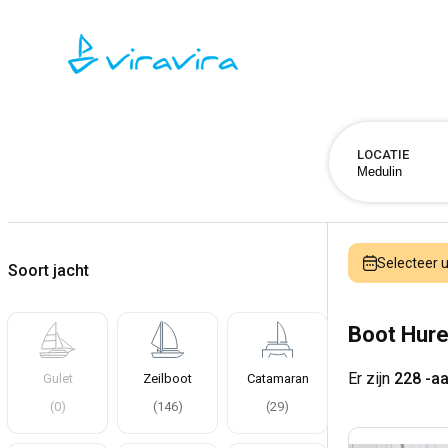
LOCATIE
Selecteer
Soort jacht
Boot Hure
Er zijn
228 -a
Gulet
Zeilboot
Catamaran
(
0
)
(
146
)
(
29
)