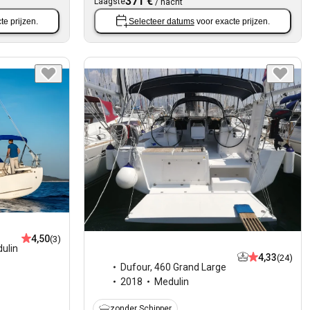
371 €
Laagste
/
nacht
te prijzen.
Selecteer datums
voor exacte prijzen.
4,50
(3)
ulin
4,33
(24)
Dufour
,
460 Grand Large
2018
Medulin
zonder Schipper