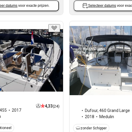
eer datums
voor exacte prijzen.
Selecteer datums
voor exac
4,33
(24)
455
2017
Dufour
,
460 Grand Large
n
2018
Medulin
tioneel
zonder Schipper