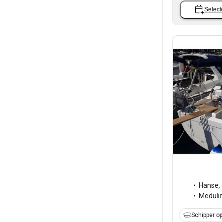
Select
Hanse
,
Meduli
Schipper op