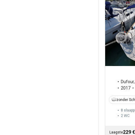
Dufour
2017
zonder Sch
8 slaapp
2
WC
229 €
Laagste