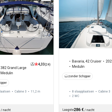
Bavaria
,
42 Cruiser
202
4,33
(24)
Medulin
,
382 Grand Large
Medulin
zonder Schipper
ipper
laatsen
Cabine 3
11,2 m
8 slaapplaatsen
Cabine 3
2
WC
286 €
Laagste
/
nacht
/
nacht