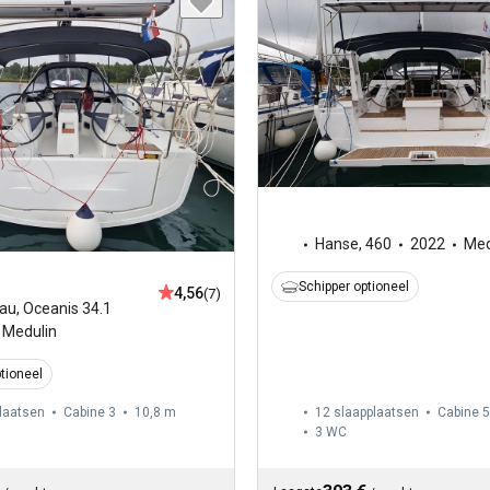
Hanse
,
460
2022
Med
Schipper optioneel
4,56
(7)
au
,
Oceanis 34.1
Medulin
tioneel
laatsen
Cabine 3
10,8 m
12 slaapplaatsen
Cabine 5
3
WC