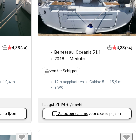
4,33
4,33
(24)
(24)
Beneteau
,
Oceanis 51.1
2018
Medulin
zonder Schipper
10,4 m
12 slaapplaatsen
Cabine 5
15,9 m
3
WC
419 €
Laagste
/
nacht
te prijzen.
Selecteer datums
voor exacte prijzen.