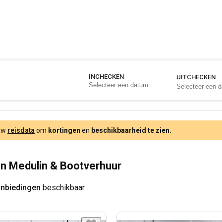
INCHECKEN
UITCHECKEN
 uw
reisdata
om
kortingen
en
beschikbaarheid te zien.
n Medulin & Bootverhuur
anbiedingen
beschikbaar.