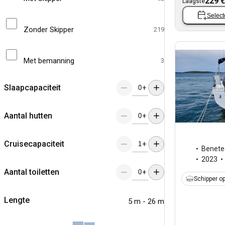
229 €
Laagste
Select
Zonder Skipper
219
Met bemanning
3
Slaapcapaciteit
+
Aantal hutten
+
Cruisecapaciteit
+
Benete
2023
Aantal toiletten
+
Schipper op
Lengte
5 m - 26 m