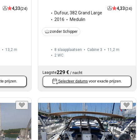
4,33
4,33
(24)
(24)
Dufour
,
382 Grand Large
2016
Medulin
zonder Schipper
13,2 m
8 slaapplaatsen
Cabine 3
11,2 m
2
WC
229 €
Laagste
/
nacht
te prijzen.
Selecteer datums
voor exacte prijzen.