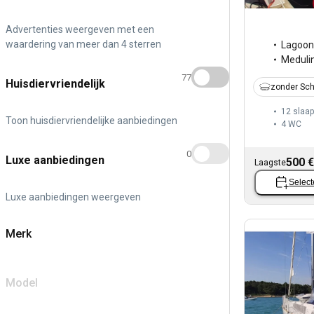
Advertenties weergeven met een
waardering van meer dan 4 sterren
Lagoon
Meduli
77
Huisdiervriendelijk
zonder Sch
12 slaa
Toon huisdiervriendelijke aanbiedingen
4
WC
0
Luxe aanbiedingen
500 €
Laagste
Select
Luxe aanbiedingen weergeven
Merk
Model