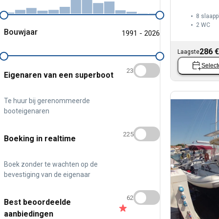
8 slaapp
2
WC
Bouwjaar
1991 - 2026
286 €
Laagste
Select
23
Eigenaren van een superboot
Te huur bij gerenommeerde
booteigenaren
225
Boeking in realtime
Boek zonder te wachten op de
bevestiging van de eigenaar
62
Best beoordeelde
aanbiedingen