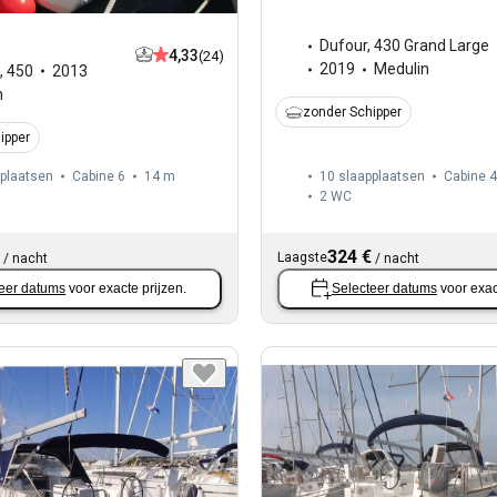
Dufour
,
430 Grand Large
4,33
(24)
2019
Medulin
,
450
2013
n
zonder Schipper
ipper
pplaatsen
Cabine 6
14 m
10 slaapplaatsen
Cabine 4
2
WC
324 €
Laagste
/
nacht
/
nacht
eer datums
voor exacte prijzen.
Selecteer datums
voor exac