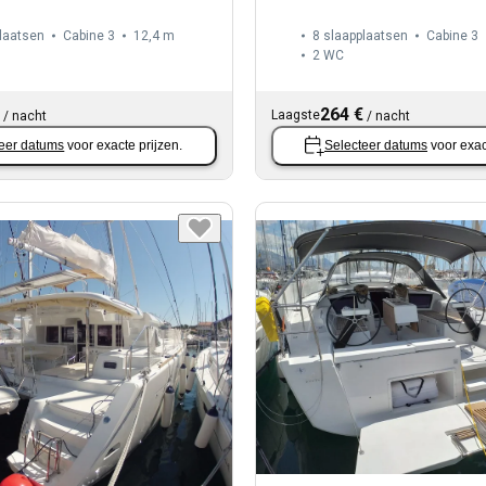
laatsen
Cabine 3
12,4 m
8 slaapplaatsen
Cabine 3
2
WC
264 €
Laagste
/
nacht
/
nacht
eer datums
voor exacte prijzen.
Selecteer datums
voor exac