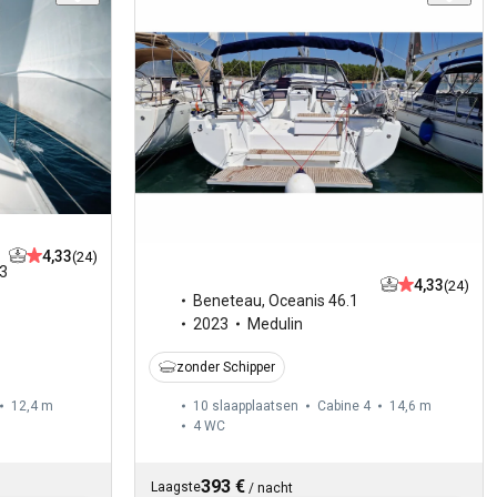
4,33
(24)
3
4,33
(24)
Beneteau
,
Oceanis 46.1
2023
Medulin
zonder Schipper
12,4 m
10 slaapplaatsen
Cabine 4
14,6 m
4
WC
393 €
Laagste
/
nacht