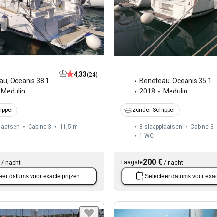
4,33
(24)
au
,
Oceanis 38.1
Beneteau
,
Oceanis 35.1
Medulin
2018
Medulin
ipper
zonder Schipper
laatsen
Cabine 3
11,5 m
8 slaapplaatsen
Cabine 3
1
WC
200 €
Laagste
/
nacht
/
nacht
eer datums
voor exacte prijzen.
Selecteer datums
voor exac