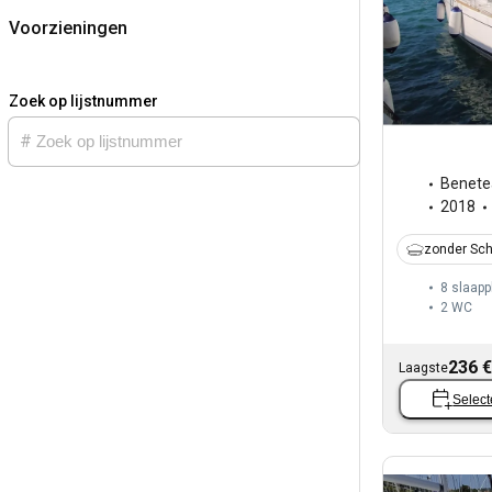
Voorzieningen
Zoek op lijstnummer
Benete
2018
zonder Sch
8 slaapp
2
WC
236 €
Laagste
Select