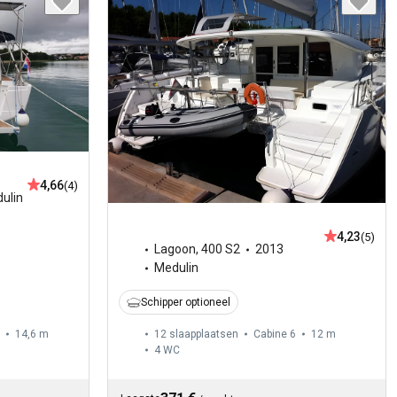
4,66
(4)
ulin
4,23
(5)
Lagoon
,
400 S2
2013
Medulin
Schipper optioneel
14,6 m
12 slaapplaatsen
Cabine 6
12 m
4
WC