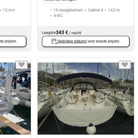
12,4 m
10 slaapplaatsen
Cabine 4
14,2 m
4
WC
343 €
Laagste
/
nacht
te prijzen.
Selecteer datums
voor exacte prijzen.