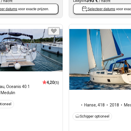
393 €
Laagste
/
nacht
/
nacht
eer datums
voor exacte prijzen.
Selecteer datums
voor exac
4,20
(5)
au
,
Oceanis 40.1
Medulin
tioneel
Hanse
,
418
2018
Med
Schipper optioneel