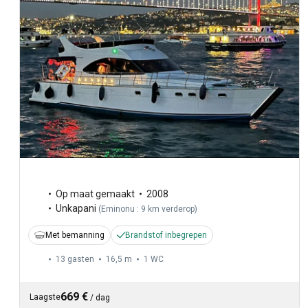
Op maat gemaakt
2008
Unkapani
(
Eminonu : 9 km verderop
)
Met bemanning
Brandstof inbegrepen
13 gasten
16,5 m
1
WC
669 €
Laagste
/
dag