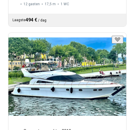
12 gasten
17,5 m
1
WC
494 €
Laagste
/
dag