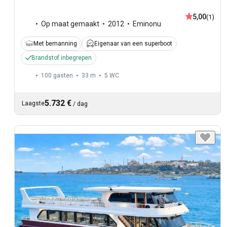
5,00
(1)
Op maat gemaakt
2012
Eminonu
Met bemanning
Eigenaar van een superboot
Brandstof inbegrepen
100 gasten
33 m
5
WC
5.732 €
Laagste
/
dag