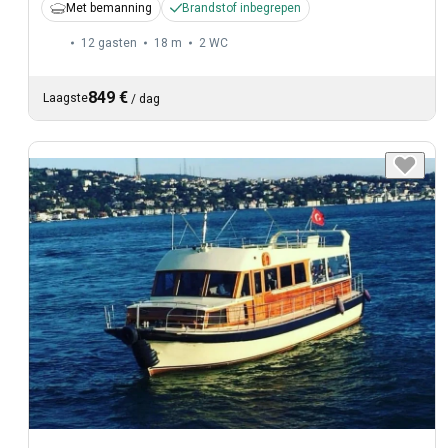
Met bemanning
Brandstof inbegrepen
12 gasten
18 m
2
WC
849 €
Laagste
/
dag