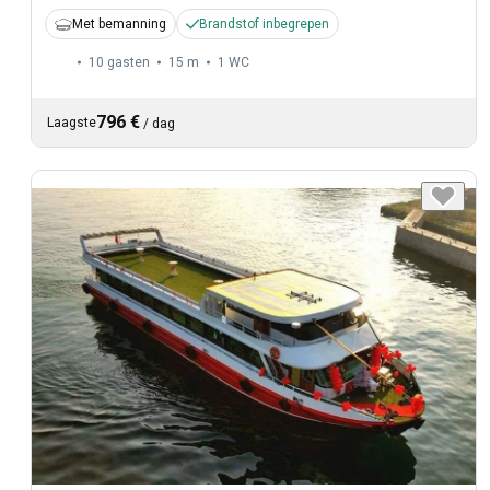
Met bemanning
Brandstof inbegrepen
10 gasten
15 m
1
WC
796 €
Laagste
/
dag