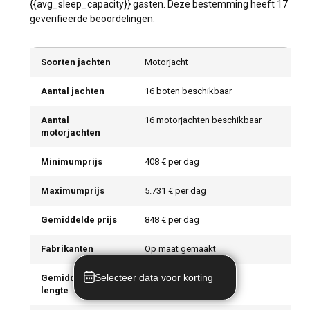
{{avg_sleep_capacity}} gasten. Deze bestemming heeft 17
geverifieerde beoordelingen.
Soorten jachten
Motorjacht
Aantal jachten
16 boten beschikbaar
Aantal
16 motorjachten beschikbaar
motorjachten
Minimumprijs
408 € per dag
Maximumprijs
5.731 € per dag
Gemiddelde prijs
848 € per dag
Fabrikanten
Op maat gemaakt
Selecteer data voor korting
Gemiddelde
20,49
m (
67,22
ft)
lengte