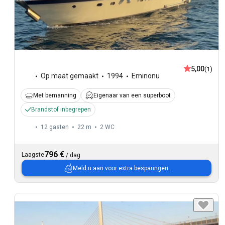
5,00
(1)
Op maat gemaakt
1994
Eminonu
Met bemanning
Eigenaar van een superboot
Brandstof inbegrepen
12 gasten
22 m
2
WC
796 €
Laagste
/
dag
Meld u aan
voor extra besparingen.