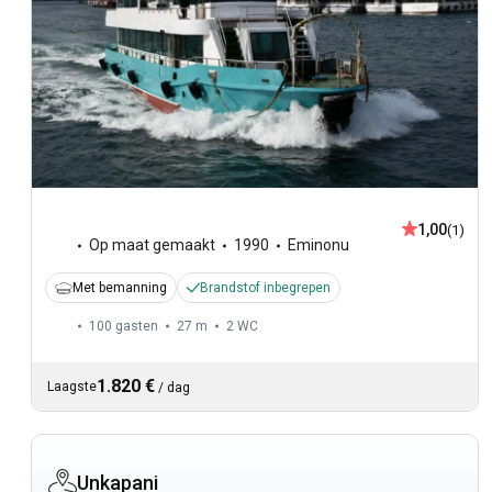
1,00
(1)
Op maat gemaakt
1990
Eminonu
Met bemanning
Brandstof inbegrepen
100 gasten
27 m
2
WC
1.820 €
Laagste
/
dag
Unkapani