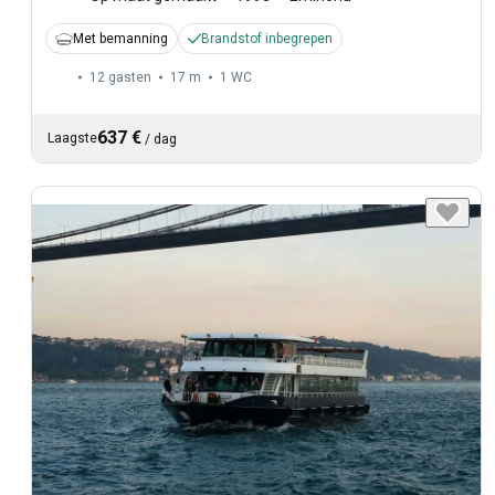
Met bemanning
Brandstof inbegrepen
12 gasten
17 m
1
WC
637 €
Laagste
/
dag