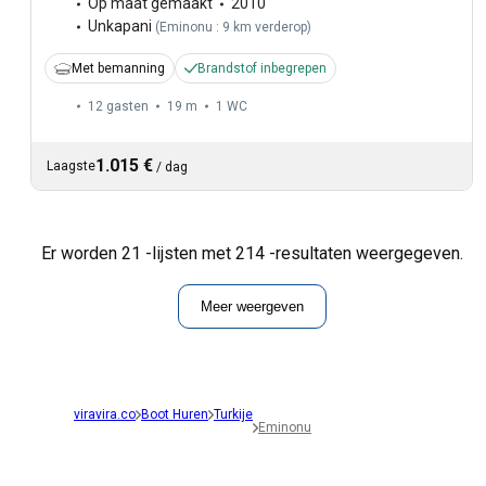
Op maat gemaakt
2010
Unkapani
(
Eminonu : 9 km verderop
)
Met bemanning
Brandstof inbegrepen
12 gasten
19 m
1
WC
1.015 €
Laagste
/
dag
Er worden 21 -lijsten met 214 -resultaten weergegeven.
Meer weergeven
viravira.co
Boot Huren
Turkije
Eminonu