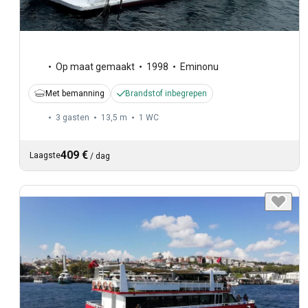
Op maat gemaakt
1998
Eminonu
Met bemanning
Brandstof inbegrepen
3 gasten
13,5 m
1
WC
409 €
Laagste
/
dag