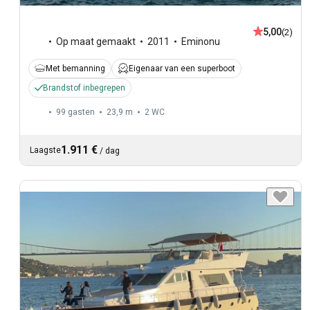
5,00
(2)
Op maat gemaakt
2011
Eminonu
Met bemanning
Eigenaar van een superboot
Brandstof inbegrepen
99 gasten
23,9 m
2
WC
1.911 €
Laagste
/
dag