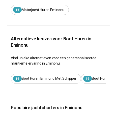
Motorjacht Huren Eminonu
16
Alternatieve keuzes voor Boot Huren in
Eminonu
Vind unieke alternatieven voor een gepersonaliseerde
maritieme ervaring in Eminonu.
Boot Huren Eminonu Met Schipper
Boot Huren 
16
16
Populaire jachtcharters in Eminonu