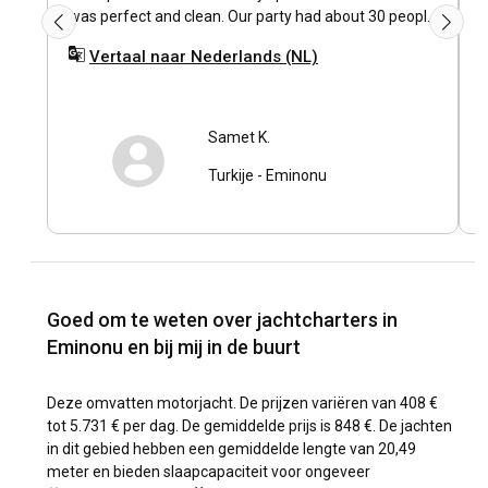
was perfect and clean. Our party had about 30 people
total, and there was plenty of room to dance upstairs
Vertaal naar Nederlands (NL)
and eat downstairs. The bathrooms were well-
stocked and clean. All of the food was fantastic: the
appetizers, the mezes, the main courses, the dessert.
The staff on the boat was incredibly attentive and
Samet K.
polite, and everyone had an amazing time. We asked
Turkije
-
Eminonu
Samet Bey to suggest a DJ, and he suggested Tania,
who was amazing, too. I highly recommend this boat
for any party, and if I could, I would rate it even higher
than 5 stars.
Goed om te weten over jachtcharters in
Eminonu en bij mij in de buurt
Deze omvatten motorjacht. De prijzen variëren van 408 €
tot 5.731 € per dag. De gemiddelde prijs is 848 €. De jachten
in dit gebied hebben een gemiddelde lengte van 20,49
meter en bieden slaapcapaciteit voor ongeveer