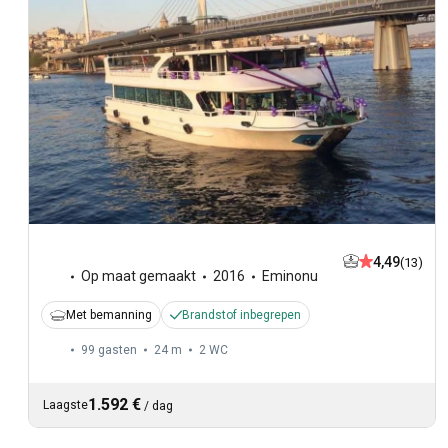
4,49
(13)
Op maat gemaakt
2016
Eminonu
Met bemanning
Brandstof inbegrepen
99 gasten
24 m
2
WC
1.592 €
Laagste
/
dag