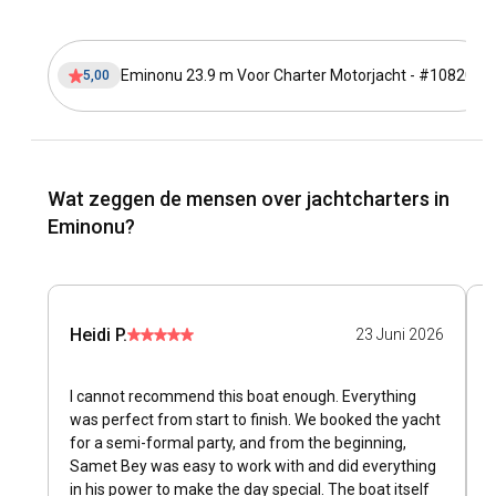
Eminonu 23.9 m Voor Charter Motorjacht - #10820
5,00
Wat zeggen de mensen over jachtcharters in
Eminonu?
Heidi P.
G
23 Juni 2026
I cannot recommend this boat enough. Everything
G
was perfect from start to finish. We booked the yacht
g
for a semi-formal party, and from the beginning,
Samet Bey was easy to work with and did everything
in his power to make the day special. The boat itself