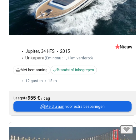
Nieuw
Jupiter
,
34 HFS
2015
Unkapani
(
Eminonu : 1,1 km verderop
)
Met bemanning
Brandstof inbegrepen
12 gasten
18 m
955 €
Laagste
/
dag
Meld u aan
voor extra besparingen.