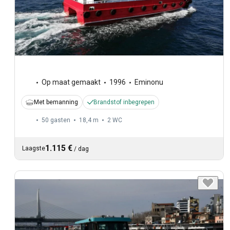
Op maat gemaakt
1996
Eminonu
Met bemanning
Brandstof inbegrepen
50 gasten
18,4 m
2
WC
1.115 €
Laagste
/
dag