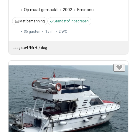
Op maat gemaakt
2002
Eminonu
Met bemanning
Brandstof inbegrepen
35 gasten
15 m
2
WC
446 €
Laagste
/
dag