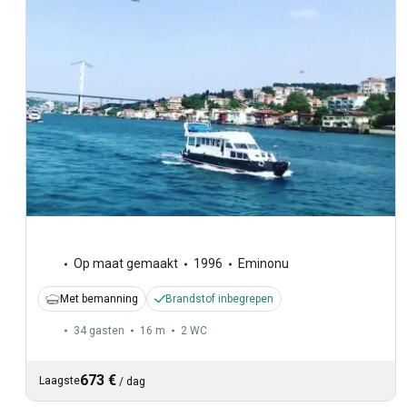
Op maat gemaakt
1996
Eminonu
Met bemanning
Brandstof inbegrepen
34 gasten
16 m
2
WC
673 €
Laagste
/
dag