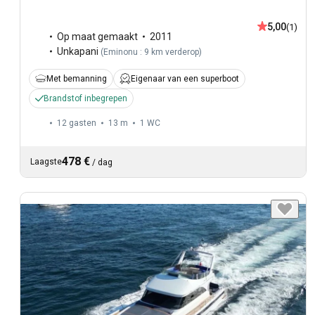
5,00
(1)
Op maat gemaakt
2011
Unkapani
(
Eminonu : 9 km verderop
)
Met bemanning
Eigenaar van een superboot
Brandstof inbegrepen
12 gasten
13 m
1
WC
478 €
Laagste
/
dag