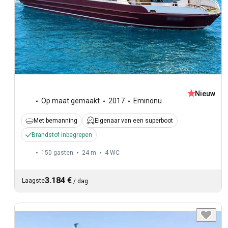
Nieuw
Op maat gemaakt
2017
Eminonu
Met bemanning
Eigenaar van een superboot
Brandstof inbegrepen
150 gasten
24 m
4
WC
3.184 €
Laagste
/
dag