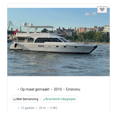
Op maat gemaakt
2010
Eminonu
Met bemanning
Brandstof inbegrepen
12 gasten
20 m
2
WC