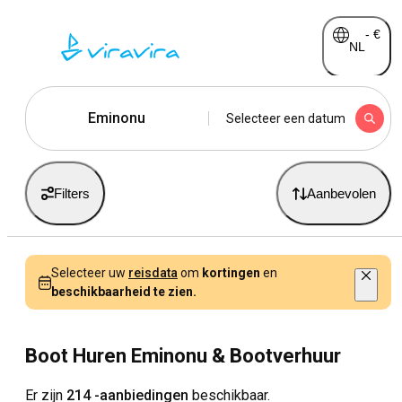
-
€
NL
Eminonu
Selecteer een datum
Filters
Aanbevolen
Selecteer uw
reisdata
om
kortingen
en
beschikbaarheid te zien.
Boot Huren Eminonu & Bootverhuur
Er zijn
214 -aanbiedingen
beschikbaar.