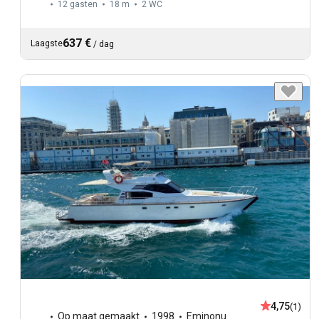
12 gasten
18 m
2
WC
637 €
Laagste
/
dag
4,75
(1)
Op maat gemaakt
1998
Eminonu