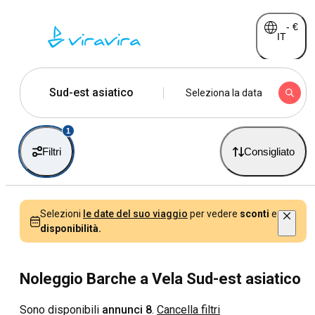
-
€
IT
Sud-est asiatico
Seleziona la data
1
Filtri
Consigliato
Selezioni
le date del suo viaggio
per vedere
sconti
e
disponibilità.
Noleggio Barche a Vela Sud-est asiatico
Sono disponibili
annunci 8
.
Cancella filtri