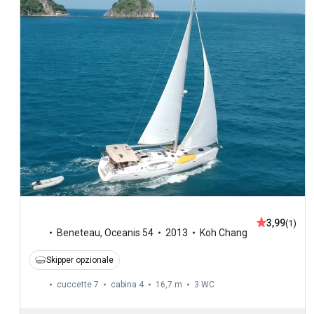
3,99
(1)
Beneteau
,
Oceanis 54
2013
Koh Chang
Skipper opzionale
cuccette 7
cabina 4
16,7 m
3
WC