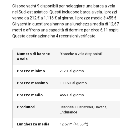
Ci sono yacht 9 disponibili per noleggiare una barca a vela
Perché scegliere il Sud-Est Asiatico come
nel Sud-est asiatico. Questi includono barca a vela. I prezzi
destinazione ideale per il noleggio di una barca a
vanno da 212 € a 1.116 € al giorno. Il prezzo medio è 455 €.
vela?
Gli yacht in quest'area hanno una lunghezza media di 12,67
Navigare nel Sud-Est Asiatico significa aprire la porta a una
metri e offrono una capacità di dormire per circa 6,11 ospiti.
bellezza e a una cultura senza confini. Isole verdeggianti,
Questa destinazione ha 4 recensioni verificate.
mari blu cristallini, una splendida fauna marina e terrestre e
deliziose cucine locali rendono il noleggio di una barca a vela
nel Sud-Est Asiatico un'avventura indimenticabile.
Numero di barche
9 barche a vela disponibili
a vela
Come arrivare nel Sud-Est Asiatico?
Prezzo minimo
212 € al giorno
Con numerosi aeroporti internazionali sparsi nei vari paesi,
Prezzo massimo
1.116 € al giorno
raggiungere il Sud-Est Asiatico in aereo è comodo da
qualsiasi parte del mondo. Puoi anche arrivare via mare,
Prezzo medio
455 € al giorno
soprattutto se sei già in viaggio durante una crociera,
attraccando in uno dei numerosi porti turistici ben
Produttori
Jeanneau, Beneteau, Bavaria,
attrezzati.
Endurance
Quali sono le destinazioni e le rotte popolari per il
Lunghezza media
12,67
m (
41,55
ft)