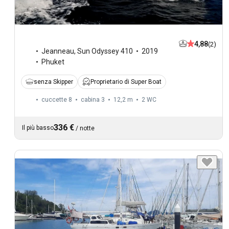
4,88
(2)
Jeanneau
,
Sun Odyssey 410
2019
Phuket
senza Skipper
Proprietario di Super Boat
cuccette 8
cabina 3
12,2 m
2
WC
336 €
Il più basso
/
notte