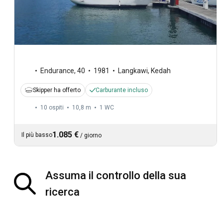
Endurance
,
40
1981
Langkawi, Kedah
Skipper ha offerto
Carburante incluso
10 ospiti
10,8 m
1
WC
1.085 €
Il più basso
/
giorno
Assuma il controllo della sua
ricerca