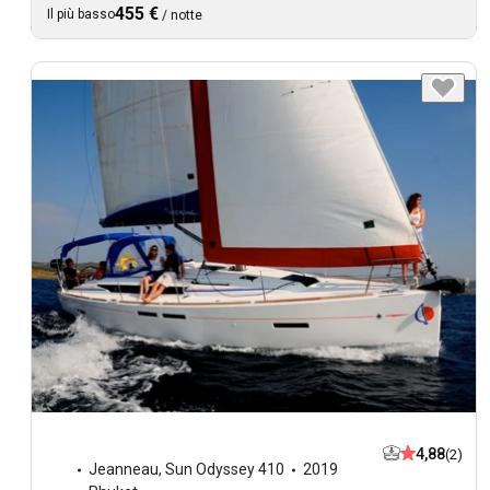
455 €
Il più basso
/
notte
4,88
(2)
Jeanneau
,
Sun Odyssey 410
2019