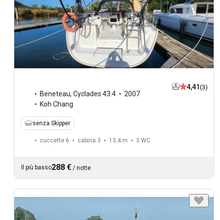
4,41
(3)
Beneteau
,
Cyclades 43.4
2007
Koh Chang
senza Skipper
cuccette 6
cabina 3
13,4 m
3
WC
288 €
Il più basso
/
notte