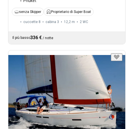
Phuket
senza Skipper
Proprietario di Super Boat
cuccette 8
cabina 3
12,2 m
2
WC
336 €
Il più basso
/
notte