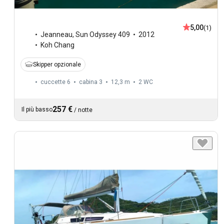
5,00
(1)
Jeanneau
,
Sun Odyssey 409
2012
Koh Chang
Skipper opzionale
cuccette 6
cabina 3
12,3 m
2
WC
257 €
Il più basso
/
notte