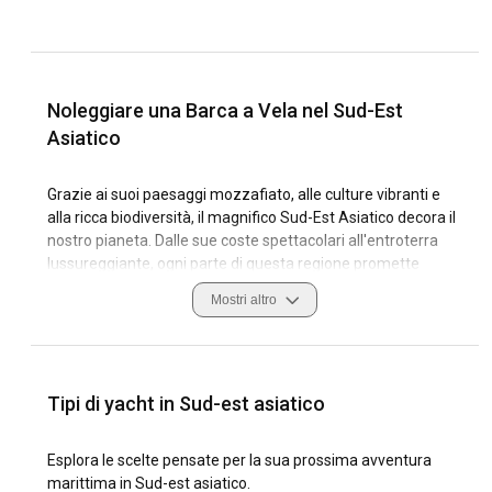
Noleggiare una Barca a Vela nel Sud-Est
Asiatico
Grazie ai suoi paesaggi mozzafiato, alle culture vibranti e
alla ricca biodiversità, il magnifico Sud-Est Asiatico decora il
nostro pianeta. Dalle sue coste spettacolari all'entroterra
lussureggiante, ogni parte di questa regione promette
un'esperienza di viaggio unica. Il Sud-Est Asiatico esercita
Mostri altro
un grande fascino sugli appassionati di avventura, in
particolare sui velisti, con le sue numerose isole incantevoli,
spiagge mozzafiato e acque incontaminate. Anche i porti
splendidamente illuminati di notte, che riflettono un ricco
Tipi di yacht in Sud-est asiatico
mix di culture, ti lasceranno a bocca aperta. Allora perché
non immergersi nell'idea del noleggio di uno yacht a vela nel
Sud-Est Asiatico ed esplorare a tuo ritmo tutta la sua
Esplora le scelte pensate per la sua prossima avventura
bellezza rigogliosa? Con il vento come guida, naviga oltre
marittima in Sud-est asiatico.