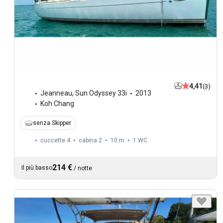
4,41
(3)
Jeanneau
,
Sun Odyssey 33i
2013
Koh Chang
senza Skipper
cuccette 4
cabina 2
10 m
1
WC
214 €
Il più basso
/
notte