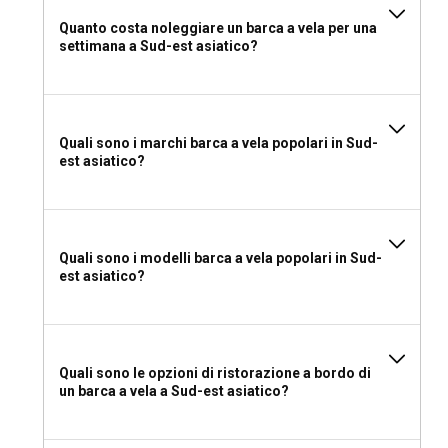
pacchetto avventuroso completo per tutti.
Quanto costa noleggiare un barca a vela per una
settimana a Sud-est asiatico?
Quali sono i migliori porti e ancoraggi nel Sud-Est
Asiatico?
I migliori porti includono il Phuket Yacht Haven in Thailandia,
il Royal Langkawi Yacht Club in Malaysia e il One°15 Marina
Quali sono i marchi barca a vela popolari in Sud-
a Singapore. Troverai anche bellissimi ancoraggi tra le
est asiatico?
formazioni calcaree di Ha Long Bay, in Vietnam, o le piccole
isole di Raja Ampat in Indonesia.
Dovrei noleggiare una barca a vela nel Sud-Est
Quali sono i modelli barca a vela popolari in Sud-
Asiatico con o senza skipper?
est asiatico?
Scegliere uno skipper nel Sud-Est Asiatico ha i suoi
vantaggi. Gli skipper sono esperti nel navigare attraverso
correnti e maree e conoscono bene la geografia locale,
fornendo così un'esperienza di navigazione senza intoppi.
Quali sono le opzioni di ristorazione a bordo di
un barca a vela a Sud-est asiatico?
Dovrei noleggiare una barca a vela nel Sud-Est
Asiatico con o senza equipaggio?