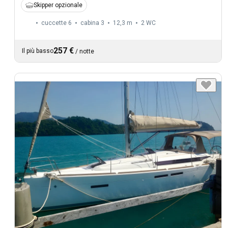
Skipper opzionale
cuccette 6
cabina 3
12,3 m
2
WC
257 €
Il più basso
/
notte