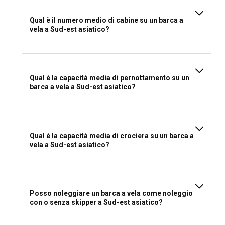
Noleggiare una barca a vela con equipaggio nel Sud-Est
Qual è il numero medio di cabine su un barca a
Asiatico assicura che le tue esigenze sono soddisfatte
vela a Sud-est asiatico?
durante tutto il viaggio, permettendoti di rilassarti e goderti
l'esperienza senza preoccuparti delle operazioni della nave.
Quale patente mi serve per noleggiare una barca a
Qual è la capacità media di pernottamento su un
vela nel Sud-Est Asiatico?
barca a vela a Sud-est asiatico?
La maggior parte dei paesi del Sud-Est Asiatico non richiede
una patente formale per noleggiare una barca a vela, ma il
Certificato Internazionale di Competenza (ICC) e
certificazioni equivalenti sono solitamente apprezzati.
Qual è la capacità media di crociera su un barca a
vela a Sud-est asiatico?
Cosa mettere in valigia per il noleggio di una barca
a vela nel Sud-Est Asiatico?
Oltre agli indumenti stagionali, è saggio portare una buona
Posso noleggiare un barca a vela come noleggio
crema solare, un cappello, abbigliamento da spiaggia, una
con o senza skipper a Sud-est asiatico?
borsa impermeabile e repellente per insetti. Ovviamente,
non dimenticare il tuo spirito avventuroso e il tuo amore per