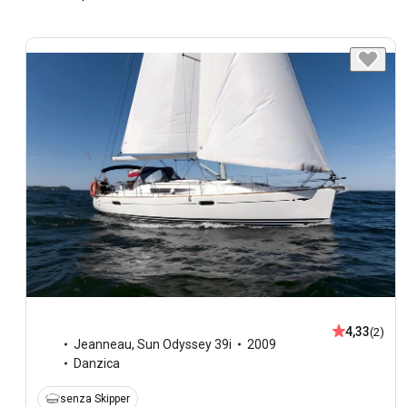
4,33
(2)
Jeanneau
,
Sun Odyssey 39i
2009
Danzica
senza Skipper