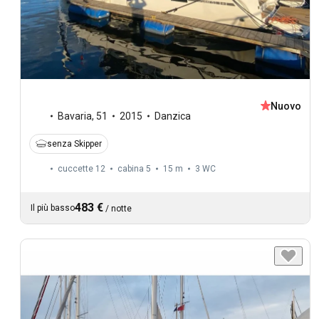
Nuovo
Bavaria
,
51
2015
Danzica
senza Skipper
cuccette 12
cabina 5
15 m
3
WC
483 €
Il più basso
/
notte