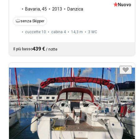
Nuovo
Bavaria
,
45
2013
Danzica
senza Skipper
cuccette 10
cabina 4
14,3 m
3
WC
439 €
Il più basso
/
notte