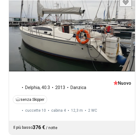
Nuovo
Delphia
,
40.3
2013
Danzica
senza Skipper
cuccette 10
cabina 4
12,3 m
2
WC
376 €
Il più basso
/
notte