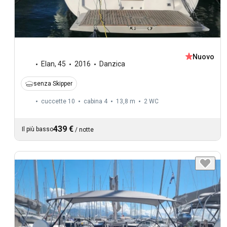
Nuovo
Elan
,
45
2016
Danzica
senza Skipper
cuccette 10
cabina 4
13,8 m
2
WC
439 €
Il più basso
/
notte