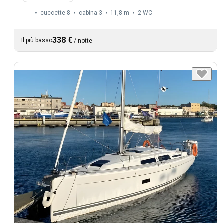
cuccette 8
cabina 3
11,8 m
2
WC
338 €
Il più basso
/
notte