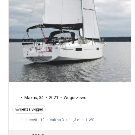
Maxus
,
34
2021
Wegorzewo
senza Skipper
cuccette 10
cabina 3
11,3 m
1
WC