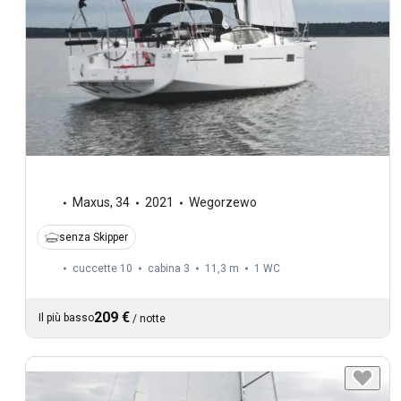
Maxus
,
34
2021
Wegorzewo
senza Skipper
cuccette 10
cabina 3
11,3 m
1
WC
209 €
Il più basso
/
notte