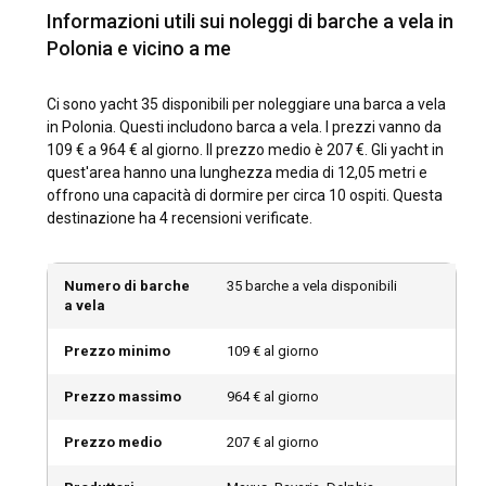
interne in Polonia, con i Laghi della Masuria che sono una
Informazioni utili sui noleggi di barche a vela in
scelta preferita per la loro natura incontaminata.
Polonia e vicino a me
Qual è il periodo migliore per noleggiare una barca
a vela in Polonia?
Ci sono yacht 35 disponibili per noleggiare una barca a vela
in Polonia. Questi includono barca a vela. I prezzi vanno da
Il periodo migliore per noleggiare uno Yacht a Vela in Polonia
109 € a 964 € al giorno. Il prezzo medio è 207 €. Gli yacht in
è durante i mesi estivi, da giugno ad agosto, quando il clima
quest'area hanno una lunghezza media di 12,05 metri e
è caldo e le temperature del mare sono piacevoli. Le
offrono una capacità di dormire per circa 10 ospiti. Questa
stagioni di bassa affluenza offrono meno folla, ideali per chi
destinazione ha 4 recensioni verificate.
cerca tranquillità.
Numero di barche
35 barche a vela disponibili
Com'è il clima e quali sono le condizioni di
a vela
navigazione in Polonia?
La Polonia ha un clima parzialmente marittimo e
Prezzo minimo
109 € al giorno
parzialmente continentale. I mesi estivi offrono condizioni
di navigazione ideali con temperature medie che vanno dai
Prezzo massimo
964 € al giorno
20 ai 30 gradi Celsius, mentre gli inverni possono essere
freddi. Il Mar Baltico ha generalmente modelli d'onda miti,
Prezzo medio
207 € al giorno
rendendolo una scelta sicura per la navigazione.