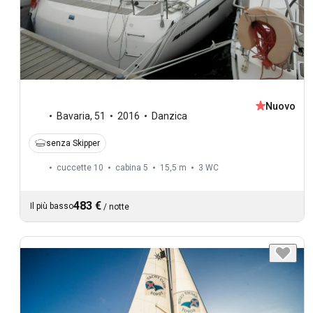
Nuovo
Bavaria
,
51
2016
Danzica
senza Skipper
cuccette 10
cabina 5
15,5 m
3
WC
483 €
Il più basso
/
notte