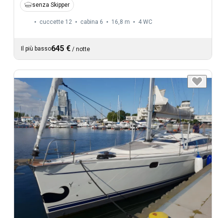
senza Skipper
cuccette 12
cabina 6
16,8 m
4
WC
645 €
Il più basso
/
notte