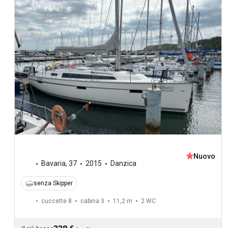
Nuovo
Bavaria
,
37
2015
Danzica
senza Skipper
cuccette 8
cabina 3
11,2 m
2
WC