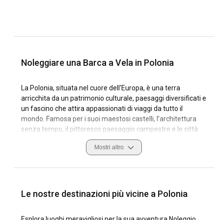
Noleggiare una Barca a Vela in Polonia
La Polonia, situata nel cuore dell'Europa, è una terra
arricchita da un patrimonio culturale, paesaggi diversificati e
un fascino che attira appassionati di viaggi da tutto il
mondo. Famosa per i suoi maestosi castelli, l'architettura
senza tempo, il pittoresco paesaggio campestre e le città
vivaci, l'irresistibile attrattiva della Polonia è innegabile.
Mostri altro
Tuttavia, la bellezza della Polonia non si limita alla terra
ferma. Un aspetto spesso poco esplorato di questo
magnifico paese è la sua vasta costa lungo il Mar Baltico,
che offre opportunità uniche per gli appassionati di vela e gli
esploratori.
Le nostre destinazioni più vicine a Polonia
Le avventure abbondano quando si sceglie di noleggiare
Esplora luoghi meravigliosi per la sua avventura Noleggio