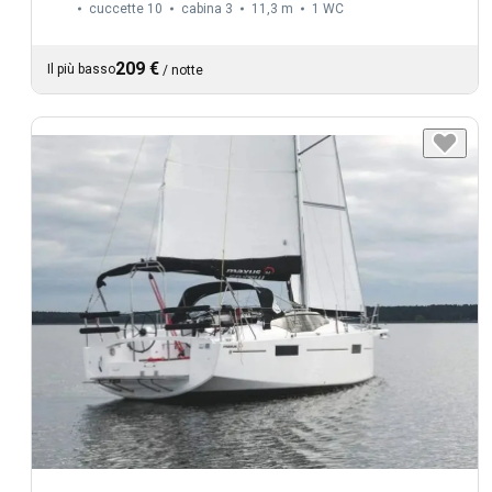
cuccette 10
cabina 3
11,3 m
1
WC
209 €
Il più basso
/
notte