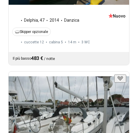
Nuovo
Delphia
,
47
2014
Danzica
Skipper opzionale
cuccette 12
cabina 5
14 m
3
WC
483 €
Il più basso
/
notte