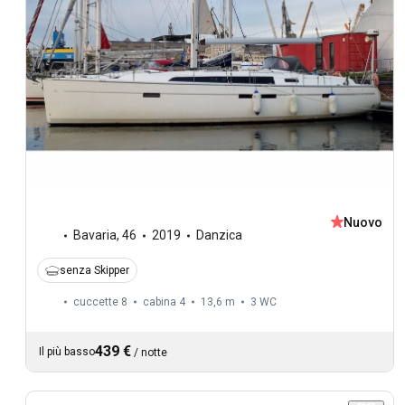
Nuovo
Bavaria
,
46
2019
Danzica
senza Skipper
cuccette 8
cabina 4
13,6 m
3
WC
439 €
Il più basso
/
notte