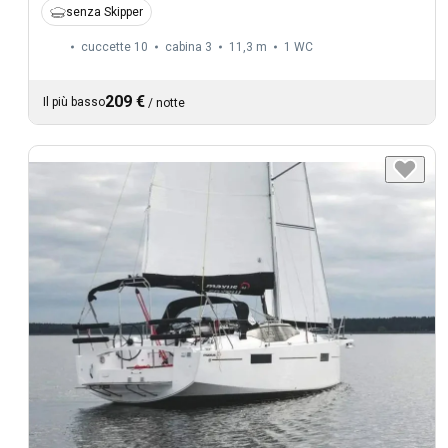
senza Skipper
cuccette 10
cabina 3
11,3 m
1
WC
209 €
Il più basso
/
notte