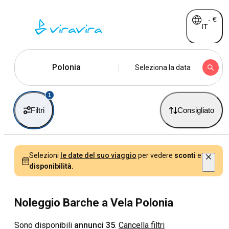
-
€
IT
Polonia
Seleziona la data
1
Filtri
Consigliato
Selezioni
le date del suo viaggio
per vedere
sconti
e
disponibilità.
Noleggio Barche a Vela Polonia
Sono disponibili
annunci 35
.
Cancella filtri