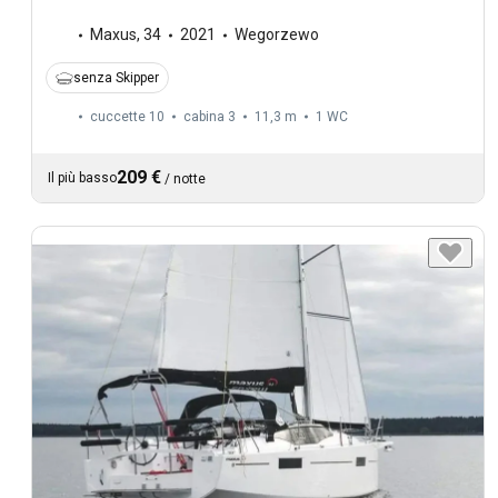
Maxus
,
34
2021
Wegorzewo
senza Skipper
cuccette 10
cabina 3
11,3 m
1
WC
209 €
Il più basso
/
notte