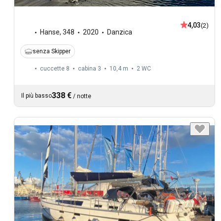
4,03
(2)
Hanse
,
348
2020
Danzica
senza Skipper
cuccette 8
cabina 3
10,4 m
2
WC
338 €
Il più basso
/
notte