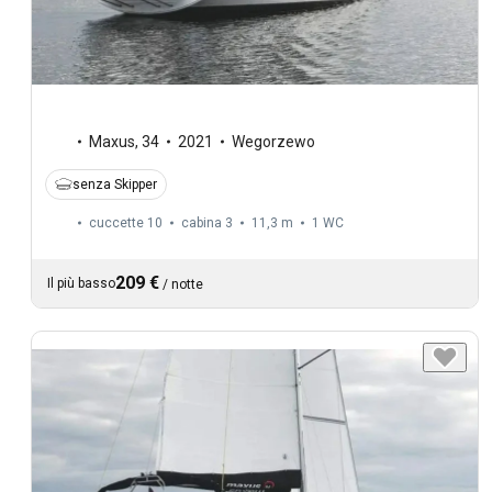
Maxus
,
34
2021
Wegorzewo
senza Skipper
cuccette 10
cabina 3
11,3 m
1
WC
209 €
Il più basso
/
notte