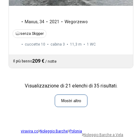
Maxus
,
34
2021
Wegorzewo
senza Skipper
cuccette 10
cabina 3
11,3 m
1
WC
209 €
Il più basso
/
notte
Visualizzazione di 21 elenchi di 35 risultati.
Mostri altro
viravira.co
Noleggio Barche
Polonia
Noleggio Barche a Vela