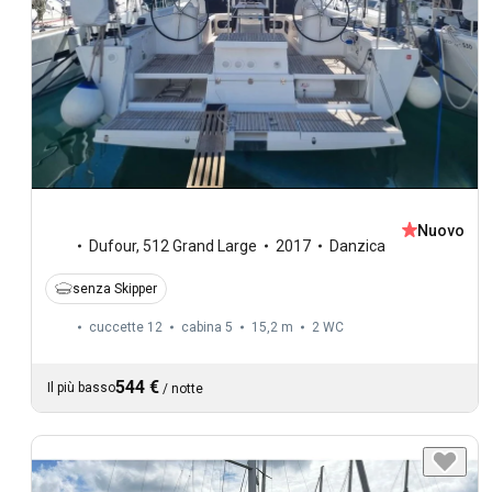
Nuovo
Dufour
,
512 Grand Large
2017
Danzica
senza Skipper
cuccette 12
cabina 5
15,2 m
2
WC
544 €
Il più basso
/
notte