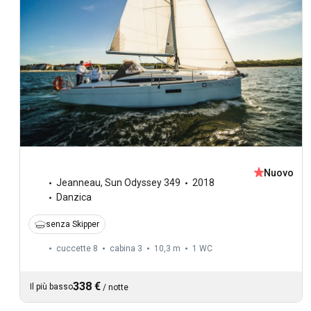
Nuovo
Jeanneau
,
Sun Odyssey 349
2018
Danzica
senza Skipper
cuccette 8
cabina 3
10,3 m
1
WC
338 €
Il più basso
/
notte