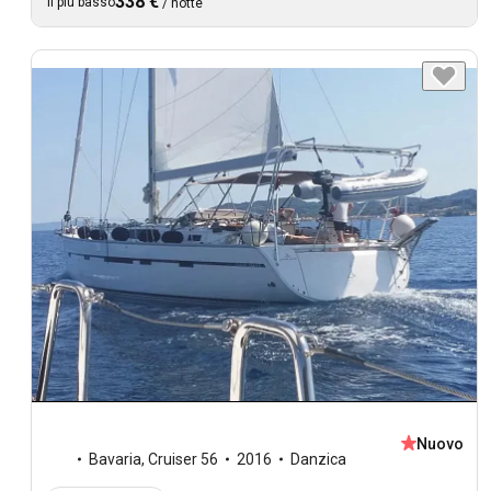
338 €
Il più basso
/
notte
Nuovo
Bavaria
,
Cruiser 56
2016
Danzica