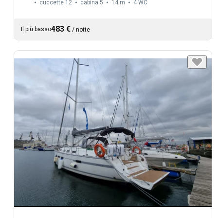
cuccette 12
cabina 5
14 m
4
WC
483 €
Il più basso
/
notte