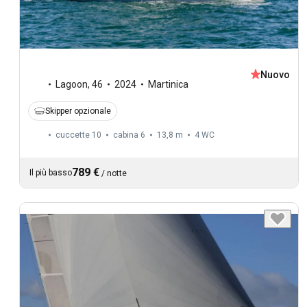
Nuovo
Lagoon
,
46
2024
Martinica
Skipper opzionale
cuccette 10
cabina 6
13,8 m
4
WC
789 €
Il più basso
/
notte