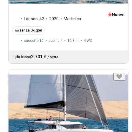
Nuovo
Lagoon
,
42
2020
Martinica
senza Skipper
cuccette 10
cabina 4
12,8 m
4
WC
2.701 €
Il più basso
/
notte