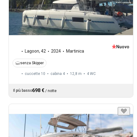
Nuovo
Lagoon
,
42
2024
Martinica
senza Skipper
cuccette 10
cabina 4
12,8 m
4
WC
698 €
Il più basso
/
notte