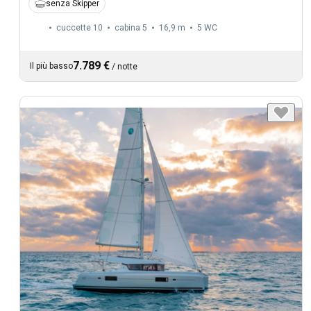
senza Skipper
cuccette 10
cabina 5
16,9 m
5
WC
7.789 €
Il più basso
/
notte