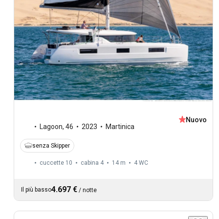
Nuovo
Lagoon
,
46
2023
Martinica
senza Skipper
cuccette 10
cabina 4
14 m
4
WC
4.697 €
Il più basso
/
notte