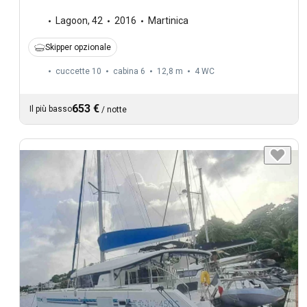
Lagoon
,
42
2016
Martinica
Skipper opzionale
cuccette 10
cabina 6
12,8 m
4
WC
653 €
Il più basso
/
notte