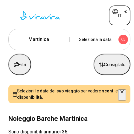
-
€
IT
Martinica
Seleziona la data
Filtri
Consigliato
Selezioni
le date del suo viaggio
per vedere
sconti
e
disponibilità.
Noleggio Barche Martinica
Sono disponibili
annunci 35
.