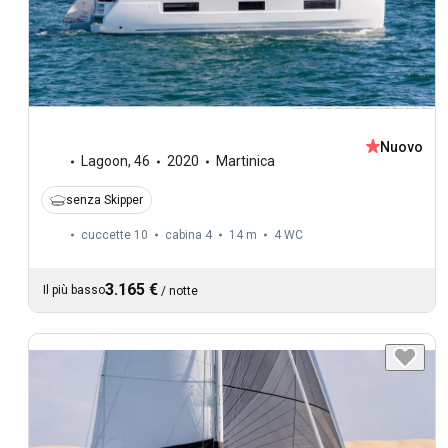
Nuovo
Lagoon
,
46
2020
Martinica
senza Skipper
cuccette 10
cabina 4
14 m
4
WC
3.165 €
Il più basso
/
notte