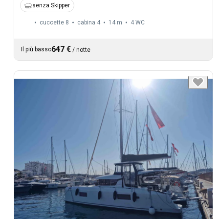
senza Skipper
cuccette 8
cabina 4
14 m
4
WC
647 €
Il più basso
/
notte