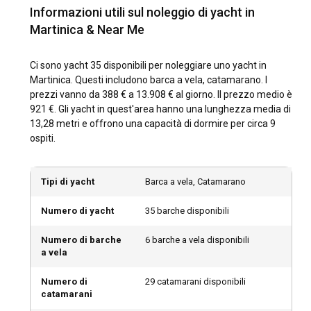
Quali sono le destinazioni e i percorsi popolari per
Informazioni utili sul noleggio di yacht in
il noleggio di yacht in Martinica?
Martinica & Near Me
La Martinica incarna una destinazione ideale per la vela nei
Caraibi, offrendo una miriade di luoghi pittoreschi. I percorsi
Ci sono yacht 35 disponibili per noleggiare uno yacht in
popolari per il noleggio di yacht in Martinica spesso partono
Martinica. Questi includono barca a vela, catamarano. I
da Le Marin, navigando verso sud della Martinica con
prezzi vanno da 388 € a 13.908 € al giorno. Il prezzo medio è
fermate in luoghi tranquilli come Anse Dufour e il magnifico
921 €. Gli yacht in quest'area hanno una lunghezza media di
Cap Chevalier. Un altro grande percorso ti porta a nord verso
13,28 metri e offrono una capacità di dormire per circa 9
i pittoreschi Les Trois Ilets e la spiaggia di Pointe du Bout.
ospiti.
Che tu scelga di navigare verso sud o verso nord, sei certo di
sperimentare alcuni dei segreti meglio custoditi dei Caraibi.
Tipi di yacht
Barca a vela, Catamarano
Qual è il periodo migliore per noleggiare uno yacht
Numero di yacht
35 barche disponibili
in Martinica?
Il periodo migliore per noleggiare uno yacht in Martinica è tra
Numero di barche
6 barche a vela disponibili
a vela
dicembre e aprile, quando l'isola gode di un clima tropicale
secco. Questo periodo, considerato la stagione di picco, è
Numero di
29 catamarani disponibili
perfetto per la vela e le attività acquatiche. Tuttavia, i mesi
catamarani
di bassa stagione da maggio a novembre possono essere