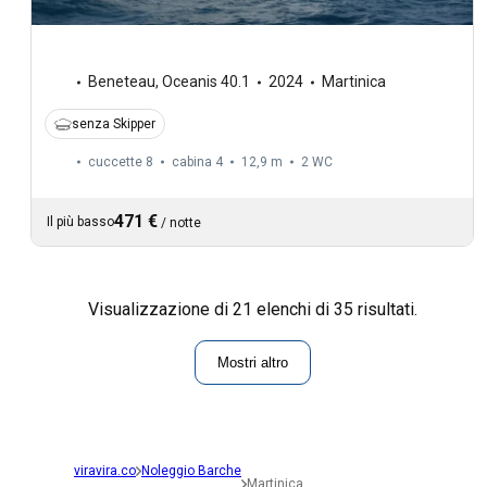
Beneteau
,
Oceanis 40.1
2024
Martinica
senza Skipper
cuccette 8
cabina 4
12,9 m
2
WC
471 €
Il più basso
/
notte
Visualizzazione di 21 elenchi di 35 risultati.
Mostri altro
viravira.co
Noleggio Barche
Martinica