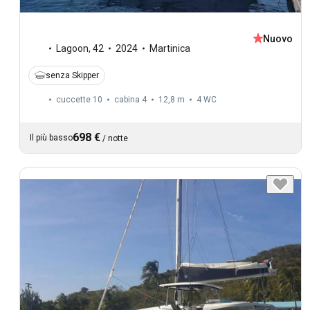
Nuovo
Lagoon
,
42
2024
Martinica
senza Skipper
cuccette 10
cabina 4
12,8 m
4
WC
698 €
Il più basso
/
notte