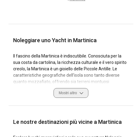
Noleggiare uno Yacht in Martinica
Il fascino della Martinica è indiscutibile. Conosciuta per la
sua costa da cartolina, la ricchezza culturale e il vero spirito
creolo, la Martinica è un gioiello delle Piccole Antille. Le
caratteristiche geografiche dell'isola sono tanto diverse
quanto mozzafiato, offrendo sia terreni montuosi
lussureggianti che splendide spiagge. Il noleggio di yacht in
Mostri altro
Martinica è reso ancora più allettante da porti turistici di alto
livello come il Marina di Le Marin, che è dotato di strutture e
servizi moderni. Come destinazione per la vela, la Martinica
è senza pari. Il clima tropicale, caratterizzato da alisei da
nord-est costanti, offre condizioni eccellenti per il noleggio
Le nostre destinazioni più vicine a Martinica
di yacht. La costa sopravvento è particolarmente perfetta
per una navigazione tranquilla.