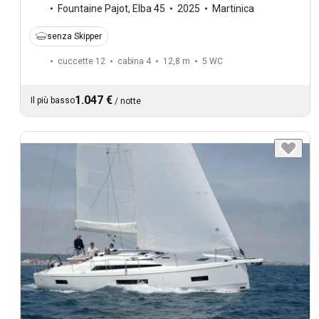
Fountaine Pajot
,
Elba 45
2025
Martinica
senza Skipper
cuccette 12
cabina 4
12,8 m
5
WC
1.047 €
Il più basso
/
notte