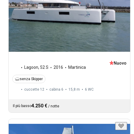
Nuovo
Lagoon
,
52 S
2016
Martinica
senza Skipper
cuccette 12
cabina 6
15,8 m
6
WC
4.250 €
Il più basso
/
notte