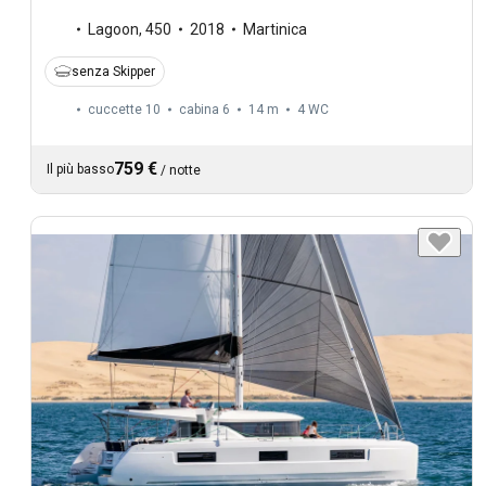
Lagoon
,
450
2018
Martinica
senza Skipper
cuccette 10
cabina 6
14 m
4
WC
759 €
Il più basso
/
notte