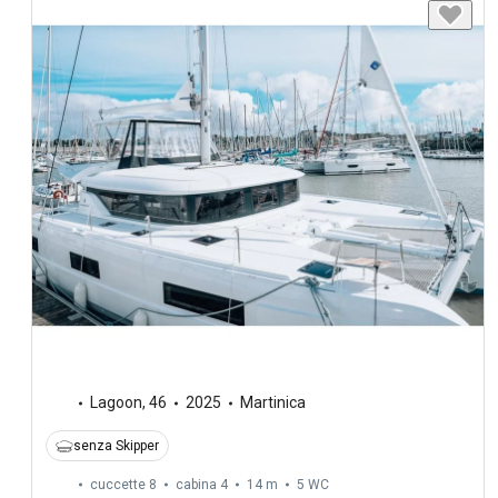
Lagoon
,
46
2025
Martinica
senza Skipper
cuccette 8
cabina 4
14 m
5
WC