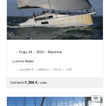
Pogo
,
44
2024
Martinica
senza Skipper
cuccette 8
cabina 4
13,6 m
2
WC
1.266 €
Il più basso
/
notte