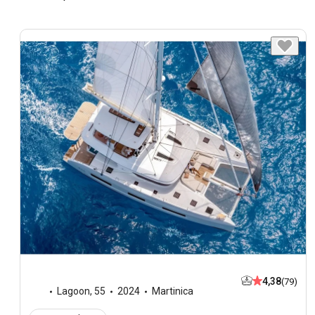
4,38
(79)
Lagoon
,
55
2024
Martinica