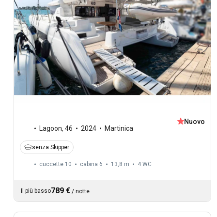
Nuovo
Lagoon
,
46
2024
Martinica
senza Skipper
cuccette 10
cabina 6
13,8 m
4
WC
789 €
Il più basso
/
notte