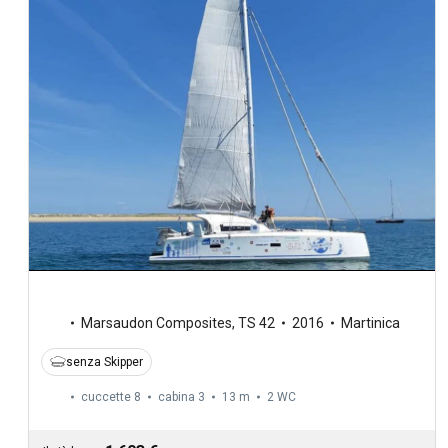
Marsaudon Composites
,
TS 42
2016
Martinica
senza Skipper
cuccette 8
cabina 3
13 m
2
WC