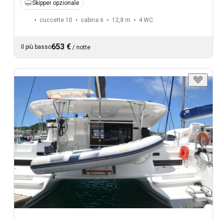
Skipper opzionale
cuccette 10
cabina 6
12,8 m
4
WC
653 €
Il più basso
/
notte