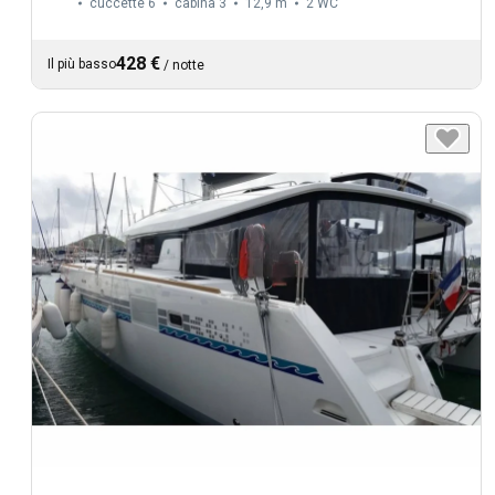
cuccette 6
cabina 3
12,9 m
2
WC
428 €
Il più basso
/
notte