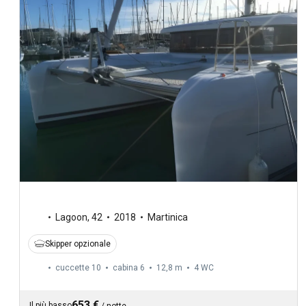
Lagoon
,
42
2018
Martinica
Skipper opzionale
cuccette 10
cabina 6
12,8 m
4
WC
653 €
Il più basso
/
notte