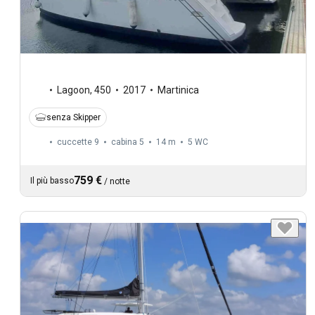
Lagoon
,
450
2017
Martinica
senza Skipper
cuccette 9
cabina 5
14 m
5
WC
759 €
Il più basso
/
notte