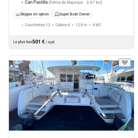
Can Pastilla
(
Palma de Majorque : à 4,7 km
)
Skipper en option
Super Boat Owner
Couchettes 12
Cabine 6
12,8 m
4
WC
501 €
Le plus bas
/
nuit