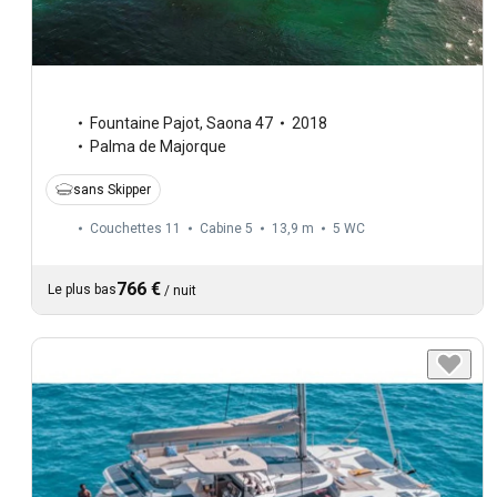
Fountaine Pajot
,
Saona 47
2018
Palma de Majorque
sans Skipper
Couchettes 11
Cabine 5
13,9 m
5
WC
766 €
Le plus bas
/
nuit