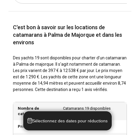
catamaran ; c'est un paradis pour le snorkeling et
l'observation des oiseaux. La magnifique chaîne de la Serra
de Tramuntana le long de la côte ouest est un site du
patrimoine mondial de l'UNESCO qui mérite le détour. Pour
C'est bon à savoir sur les locations de
un peu de vie cosmopolite, mouillez à Port d'Andratx et
imprégnez-vous de la vie nocturne vibrante.
catamarans à Palma de Majorque et dans les
environs
Quelle est la meilleure période pour faire un charter
de catamaran à Palma de Majorque ?
Des yachts 19 sont disponibles pour charter d'un catamaran
à Palma de majorque. Il s'agit notamment de catamaran.
La haute saison pour visiter Palma de Majorque s'étend
Les prix varient de 397 € à 12 538 € par jour. Le prix moyen
généralement de mai à octobre, caractérisée par des
est de 1 290 €. Les yachts de cette zone ont une longueur
températures chaudes et de longues heures de clarté.
moyenne de 14,94 mètres et peuvent accueillir environ 8,74
Cependant, le printemps et l'automne présentent
personnes. Cette destination a reçu 1 avis vérifiés.
possiblement les meilleures conditions de navigation, avec
des températures modérées et d'événements de voile
splendides qui captivent l'esprit des visiteurs.
Nombre de
Catamarans 19 disponibles
catamarans
Quelles sont les conditions météorologiques et de
Sélectionnez des dates pour réductions
navigation à Palma de Majorque ?
Prix minimum
397 € par jour