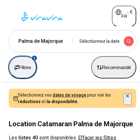
-
€
FR
Palma de Majorque
Sélectionnez la date
1
Filtres
Recommandé
Sélectionnez vos
dates de voyage
pour voir les
réductions
et
la disponibilité.
Location Catamaran Palma de Majorque
Les
listes 40
sont disponibles.
Effacer les filtres