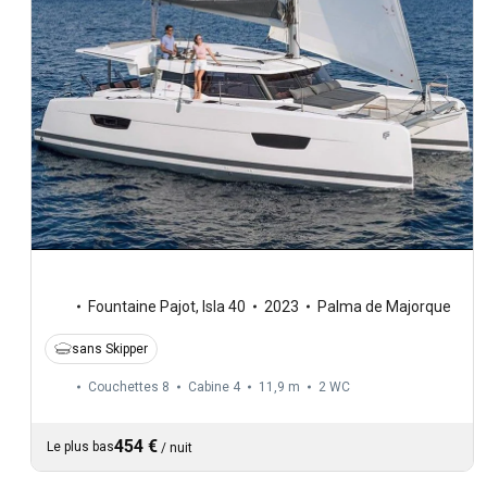
Fountaine Pajot
,
Isla 40
2023
Palma de Majorque
sans Skipper
Couchettes 8
Cabine 4
11,9 m
2
WC
454 €
Le plus bas
/
nuit