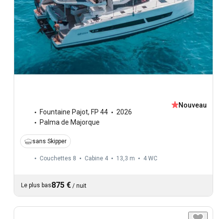
Nouveau
Fountaine Pajot
,
FP 44
2026
Palma de Majorque
sans Skipper
Couchettes 8
Cabine 4
13,3 m
4
WC
875 €
Le plus bas
/
nuit