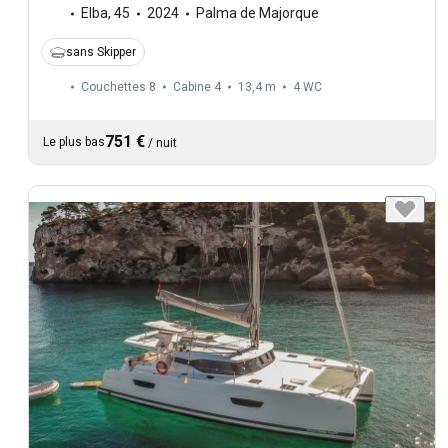
Elba
,
45
2024
Palma de Majorque
sans Skipper
Couchettes 8
Cabine 4
13,4 m
4
WC
751 €
Le plus bas
/
nuit