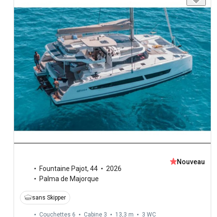
Nouveau
Fountaine Pajot
,
44
2026
Palma de Majorque
sans Skipper
Couchettes 6
Cabine 3
13,3 m
3
WC