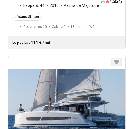
4,60
(6)
Leopard
,
44
2015
Palma de Majorque
sans Skipper
Couchettes 10
Cabine 6
13,4 m
4
WC
414 €
Le plus bas
/
nuit