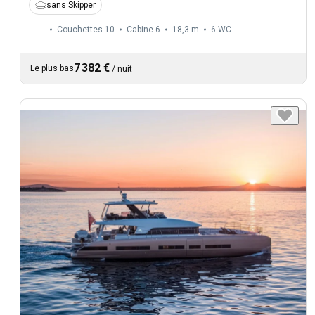
sans Skipper
Couchettes 10
Cabine 6
18,3 m
6
WC
7 382 €
Le plus bas
/
nuit