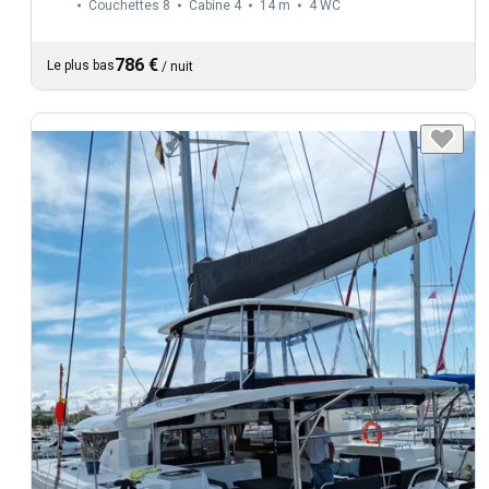
Couchettes 8
Cabine 4
14 m
4
WC
786 €
Le plus bas
/
nuit