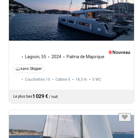
Nouveau
Lagoon
,
55
2024
Palma de Majorque
sans Skipper
Couchettes 10
Cabine 5
18,3 m
5
WC
1 029 €
Le plus bas
/
nuit