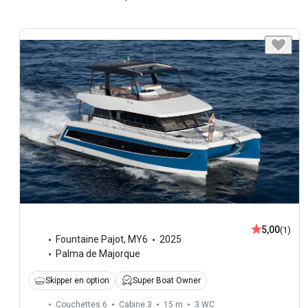
5,00
(1)
Fountaine Pajot
,
MY6
2025
Palma de Majorque
Skipper en option
Super Boat Owner
Couchettes 6
Cabine 3
15 m
3
WC