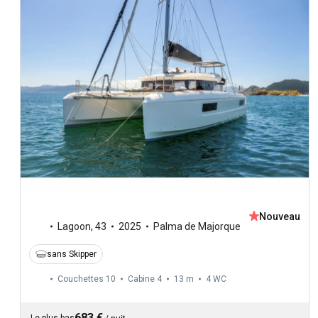
Nouveau
Lagoon
,
43
2025
Palma de Majorque
sans Skipper
Couchettes 10
Cabine 4
13 m
4
WC
683 €
Le plus bas