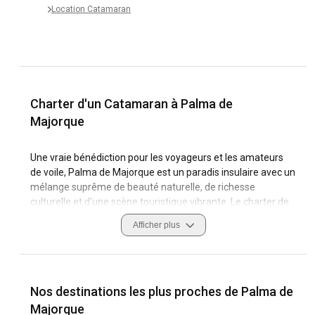
Location Catamaran
Charter d'un Catamaran à Palma de
Majorque
Une vraie bénédiction pour les voyageurs et les amateurs
de voile, Palma de Majorque est un paradis insulaire avec un
mélange suprême de beauté naturelle, de richesse
culturelle et d'une scène touristique vibrante. Le charter de
catamarans à Palma de Majorque offre une façon unique
Afficher plus
d'explorer ce joyau de la Méditerranée, renommé pour ses
eaux azurées tranquilles, sa côte diversifiée et ses marinas
débordant de vie. Les superbes calas et baies de l'île offrent
des conditions de navigation parfaites qui attirent les
Nos destinations les plus proches de Palma de
amateurs de catamarans du monde entier.
Majorque