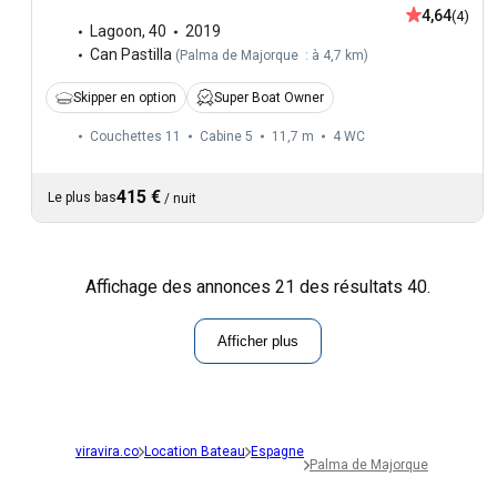
4,64
(4)
Lagoon
,
40
2019
Can Pastilla
(
Palma de Majorque : à 4,7 km
)
Skipper en option
Super Boat Owner
Couchettes 11
Cabine 5
11,7 m
4
WC
415 €
Le plus bas
/
nuit
Affichage des annonces 21 des résultats 40.
Afficher plus
viravira.co
Location Bateau
Espagne
Palma de Majorque