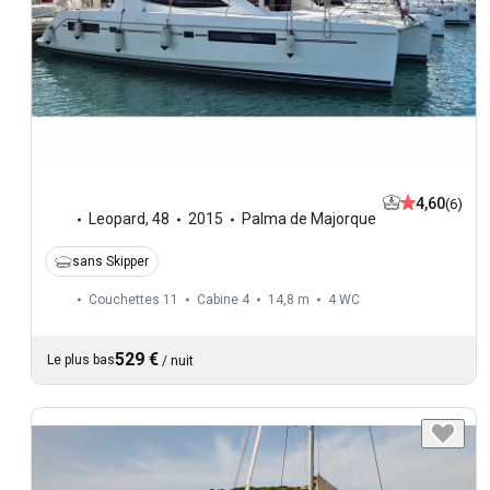
4,60
(6)
Leopard
,
48
2015
Palma de Majorque
sans Skipper
Couchettes 11
Cabine 4
14,8 m
4
WC
529 €
Le plus bas
/
nuit