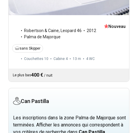
Nouveau
Robertson & Caine
,
Leopard 46
2012
Palma de Majorque
sans Skipper
Couchettes 10
Cabine 4
13 m
4
WC
400 €
Le plus bas
/
nuit
Can Pastilla
Les inscriptions dans la zone Palma de Majorque sont
terminées. Afficher les annonces qui correspondent à
vos critères de recherche dans
Can Pastilla
.