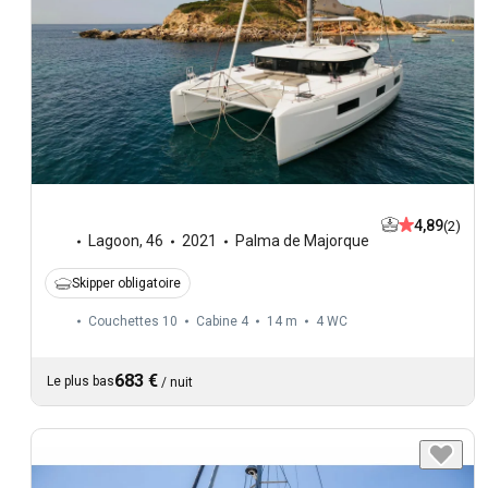
4,89
(2)
Lagoon
,
46
2021
Palma de Majorque
Skipper obligatoire
Couchettes 10
Cabine 4
14 m
4
WC
683 €
Le plus bas
/
nuit