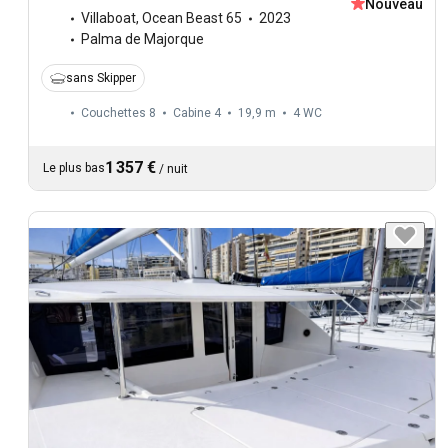
Nouveau
Villaboat
,
Ocean Beast 65
2023
Palma de Majorque
sans Skipper
Couchettes 8
Cabine 4
19,9 m
4
WC
1 357 €
Le plus bas
/
nuit