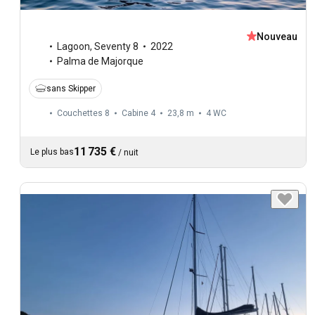
Nouveau
Lagoon
,
Seventy 8
2022
Palma de Majorque
sans Skipper
Couchettes 8
Cabine 4
23,8 m
4
WC
11 735 €
Le plus bas
/
nuit