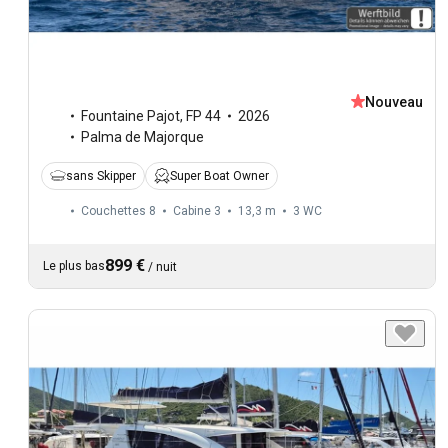
Nouveau
Fountaine Pajot
,
FP 44
2026
Palma de Majorque
sans Skipper
Super Boat Owner
Couchettes 8
Cabine 3
13,3 m
3
WC
899 €
Le plus bas
/
nuit