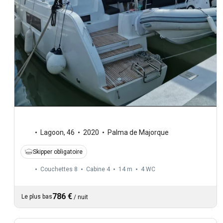
Lagoon
,
46
2020
Palma de Majorque
Skipper obligatoire
Couchettes 8
Cabine 4
14 m
4
WC
786 €
Le plus bas
/
nuit