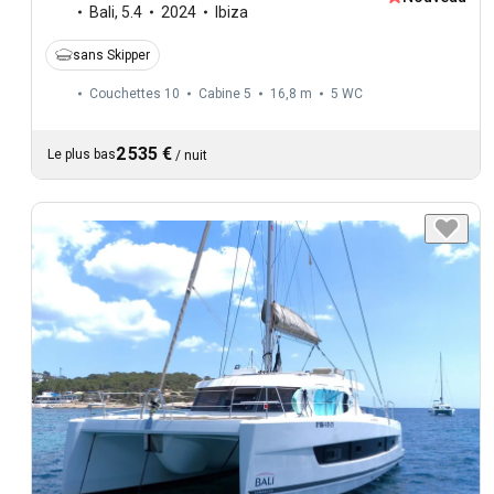
Bali
,
5.4
2024
Ibiza
sans Skipper
Couchettes 10
Cabine 5
16,8 m
5
WC
2 535 €
Le plus bas
/
nuit