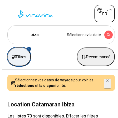
-
€
FR
Ibiza
Sélectionnez la date
1
Filtres
Recommandé
Sélectionnez vos
dates de voyage
pour voir les
réductions
et
la disponibilité.
Location Catamaran Ibiza
Les
listes 70
sont disponibles.
Effacer les filtres