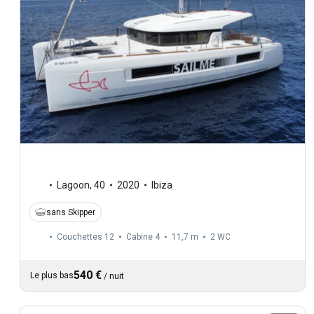
Lagoon
,
40
2020
Ibiza
sans Skipper
Couchettes 12
Cabine 4
11,7 m
2
WC
540 €
Le plus bas
/
nuit