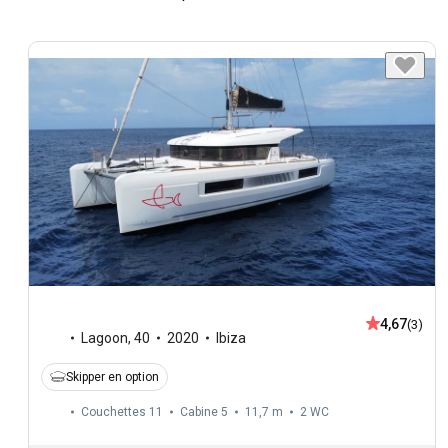
4,67
(3)
Lagoon
,
40
2020
Ibiza
Skipper en option
Couchettes 11
Cabine 5
11,7 m
2
WC