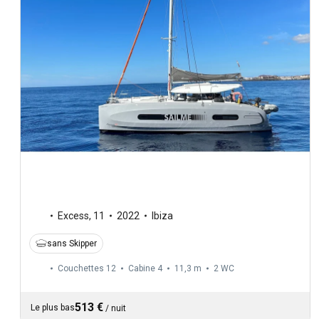
Excess
,
11
2022
Ibiza
sans Skipper
Couchettes 12
Cabine 4
11,3 m
2
WC
513 €
Le plus bas
/
nuit