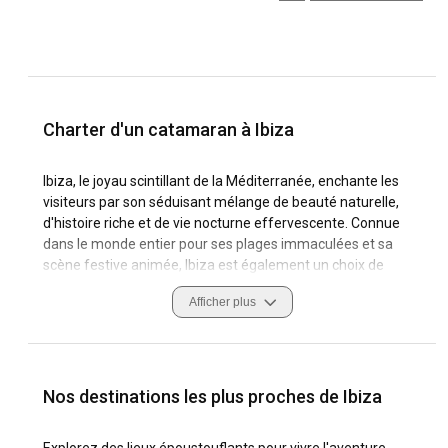
Charter d'un catamaran à Ibiza
Ibiza, le joyau scintillant de la Méditerranée, enchante les
visiteurs par son séduisant mélange de beauté naturelle,
d'histoire riche et de vie nocturne effervescente. Connue
dans le monde entier pour ses plages immaculées et sa
scène festive animée, Ibiza est également un choix de
premier ordre pour les locations de catamaran, offrant des
Afficher plus
conditions de navigation idylliques et une abondance de
côtes magnifiques à explorer. Les marins expérimentés
sont attirés par les vents distinctifs d'Ibiza et les
températures confortables de la mer, tandis que la
multitude de marinas sophistiquées de l'île offre des
Nos destinations les plus proches de Ibiza
refuges pratiques pour les bateaux de toutes tailles. Les
coutumes locales mettent l'accent sur l'hospitalité et le
Explorez des lieux époustouflants pour vivre l'aventure