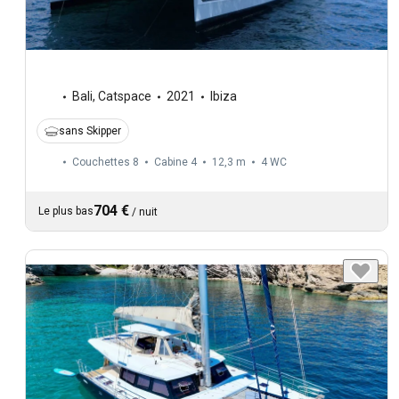
Bali
,
Catspace
2021
Ibiza
sans Skipper
Couchettes 8
Cabine 4
12,3 m
4
WC
704 €
Le plus bas
/
nuit