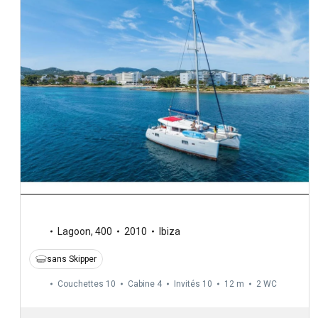
Lagoon
,
400
2010
Ibiza
sans Skipper
Couchettes 10
Cabine 4
Invités 10
12 m
2
WC