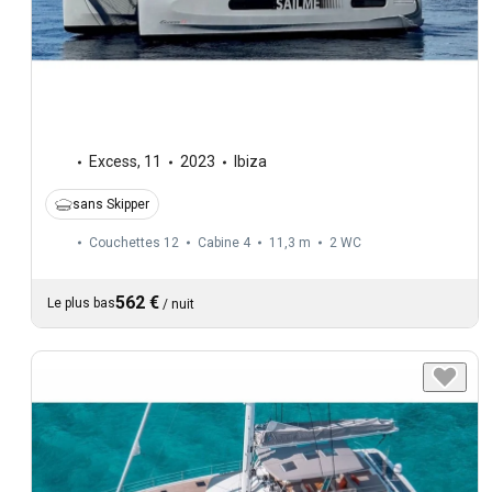
Excess
,
11
2023
Ibiza
sans Skipper
Couchettes 12
Cabine 4
11,3 m
2
WC
562 €
Le plus bas
/
nuit