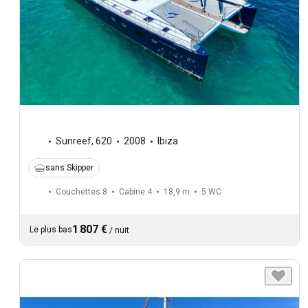
Sunreef
,
620
2008
Ibiza
sans Skipper
Couchettes 8
Cabine 4
18,9 m
5
WC
1 807 €
Le plus bas
/
nuit