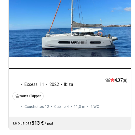
4,37
(8)
Excess
,
11
2022
Ibiza
sans Skipper
Couchettes 12
Cabine 4
11,3 m
2
WC
513 €
Le plus bas
/
nuit