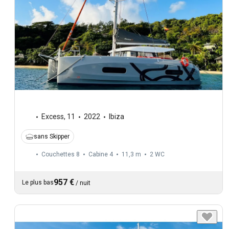
Excess
,
11
2022
Ibiza
sans Skipper
Couchettes 8
Cabine 4
11,3 m
2
WC
957 €
Le plus bas
/
nuit