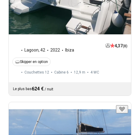
4,37
(8)
Lagoon
,
42
2022
Ibiza
Skipper en option
Couchettes 12
Cabine 6
12,9 m
4
WC
624 €
Le plus bas
/
nuit