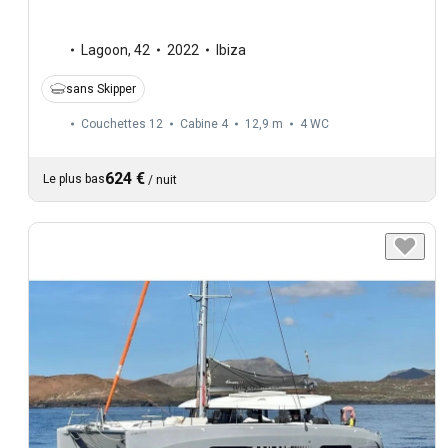
Lagoon
,
42
2022
Ibiza
sans Skipper
Couchettes 12
Cabine 4
12,9 m
4
WC
624 €
Le plus bas
/
nuit