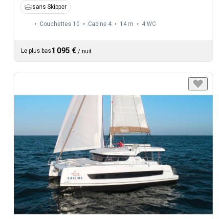
sans Skipper
Couchettes 10
Cabine 4
14 m
4
WC
1 095 €
Le plus bas
/
nuit