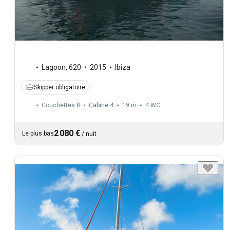
Lagoon
,
620
2015
Ibiza
Skipper obligatoire
Couchettes 8
Cabine 4
19 m
4
WC
2 080 €
Le plus bas
/
nuit