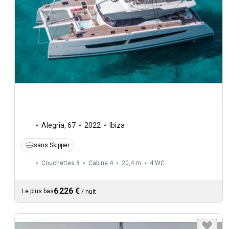
Alegria
,
67
2022
Ibiza
sans Skipper
Couchettes 8
Cabine 4
20,4 m
4
WC
6 226 €
Le plus bas
/
nuit