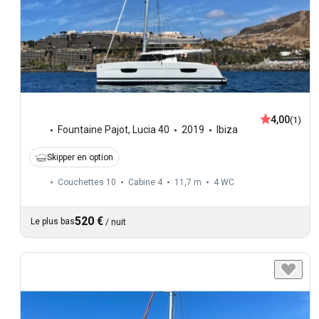
4,00
(1)
Fountaine Pajot
,
Lucia 40
2019
Ibiza
Skipper en option
Couchettes 10
Cabine 4
11,7 m
4
WC
520 €
Le plus bas
/
nuit