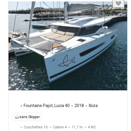
Fountaine Pajot
,
Lucia 40
2018
Ibiza
sans Skipper
Couchettes 10
Cabine 4
11,7 m
4
WC