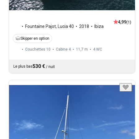
4,99
(1)
Fountaine Pajot
,
Lucia 40
2018
Ibiza
Skipper en option
Couchettes 10
Cabine 4
11,7 m
4
WC
530 €
Le plus bas
/
nuit