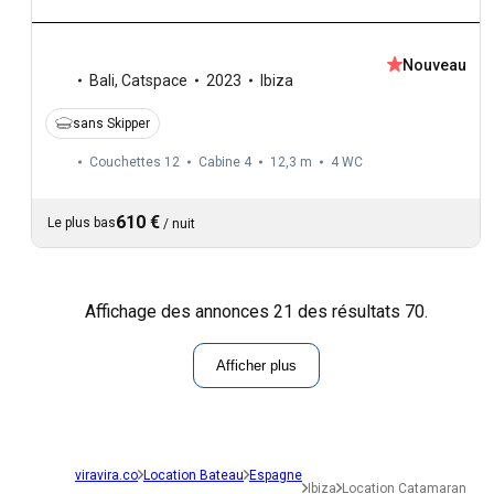
Nouveau
Bali
,
Catspace
2023
Ibiza
sans Skipper
Couchettes 12
Cabine 4
12,3 m
4
WC
610 €
Le plus bas
/
nuit
Affichage des annonces 21 des résultats 70.
Afficher plus
viravira.co
Location Bateau
Espagne
Ibiza
Location Catamaran