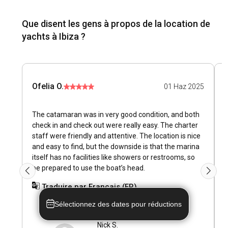
elle-même.
Que disent les gens à propos de la location de
Quelle est la meilleure période pour louer un
yachts à Ibiza ?
catamaran à Ibiza ?
La meilleure période pour louer un catamaran à Ibiza
s'étend de juin à septembre, lorsque vous pouvez profiter
de températures chaudes, de vents constants et de pluies
Ofelia O.
F
01 Haz 2025
minimales. La saison hors-pic de l'île offre également moins
de foule et des opportunités pour vivre des festivals locaux
comme la Fiesta de San Juan.
The catamaran was in very good condition, and both
D
check in and check out were really easy. The charter
A
Comment sont les conditions météorologiques et
staff were friendly and attentive. The location is nice
i
and easy to find, but the downside is that the marina
p
de navigation à Ibiza ?
itself has no facilities like showers or restrooms, so
A
Ibiza bénéficie d'un climat méditerranéen avec de longs
be prepared to use the boat’s head.
s
étés chauds et des hivers doux. Les conditions de navigation
f
Traduire par Français (FR)
à Ibiza sont généralement favorables, avec des vents
constants, des vagues plus calmes et des températures de
m
Sélectionnez des dates pour réductions
la mer confortables parfaites pour un charter de
t
catamaran.
h
Nick S.