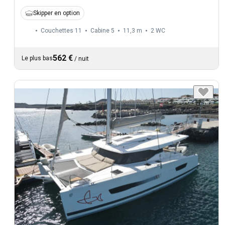
Skipper en option
Couchettes 11
Cabine 5
11,3 m
2
WC
562 €
Le plus bas
/
nuit