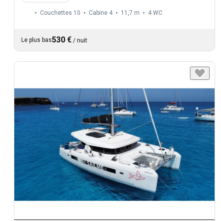
Couchettes 10
Cabine 4
11,7 m
4
WC
530 €
Le plus bas
/
nuit