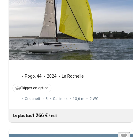
Pogo
,
44
2024
La Rochelle
Skipper en option
Couchettes 8
Cabine 4
13,6 m
2
WC
1 266 €
Le plus bas
/
nuit