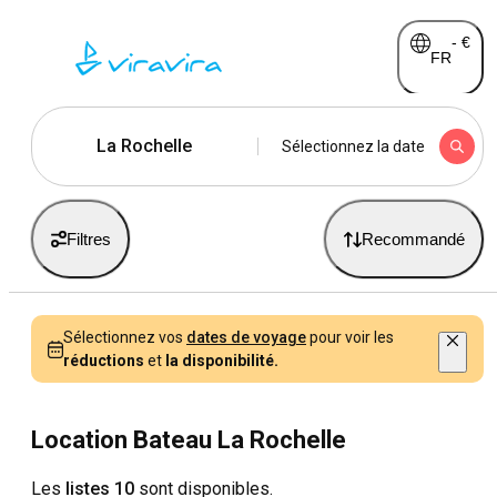
-
€
FR
La Rochelle
Sélectionnez la date
Filtres
Recommandé
Sélectionnez vos
dates de voyage
pour voir les
réductions
et
la disponibilité.
Location Bateau La Rochelle
Les
listes 10
sont disponibles.