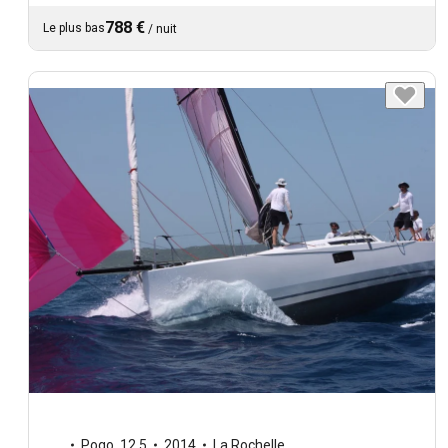
788 €
Le plus bas
/
nuit
Pogo
,
12.5
2014
La Rochelle