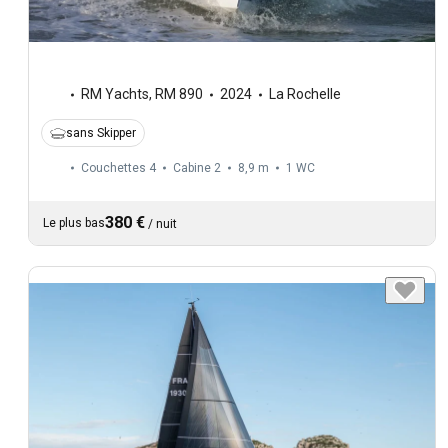
RM Yachts
,
RM 890
2024
La Rochelle
sans Skipper
Couchettes 4
Cabine 2
8,9 m
1
WC
380 €
Le plus bas
/
nuit