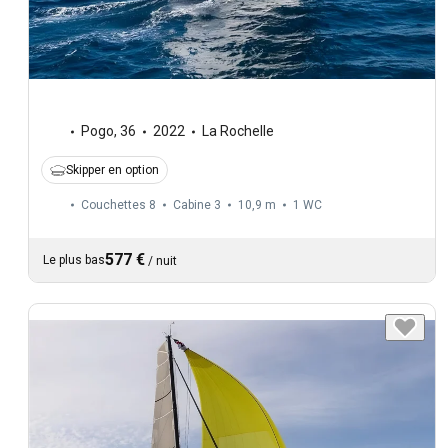
Pogo
,
36
2022
La Rochelle
Skipper en option
Couchettes 8
Cabine 3
10,9 m
1
WC
577 €
Le plus bas
/
nuit