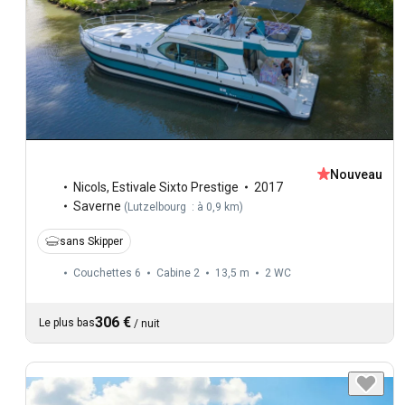
Nouveau
Nicols
,
Estivale Sixto Prestige
2017
Saverne
(
Lutzelbourg : à 0,9 km
)
sans Skipper
Couchettes 6
Cabine 2
13,5 m
2
WC
306 €
Le plus bas
/
nuit