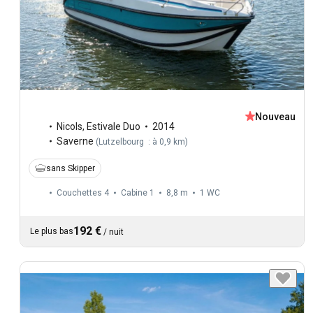
Nouveau
Nicols
,
Estivale Duo
2014
Saverne
(
Lutzelbourg : à 0,9 km
)
sans Skipper
Couchettes 4
Cabine 1
8,8 m
1
WC
192 €
Le plus bas
/
nuit