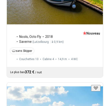
Nouveau
Nicols
,
Octo Fly
2018
Saverne
(
Lutzelbourg : à 0,9 km
)
sans Skipper
Couchettes 10
Cabine 4
14,9 m
4
WC
372 €
Le plus bas
/
nuit