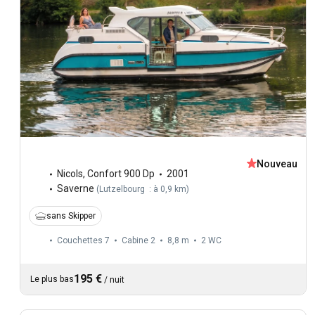
Nouveau
Nicols
,
Confort 900 Dp
2001
Saverne
(
Lutzelbourg : à 0,9 km
)
sans Skipper
Couchettes 7
Cabine 2
8,8 m
2
WC
195 €
Le plus bas
/
nuit