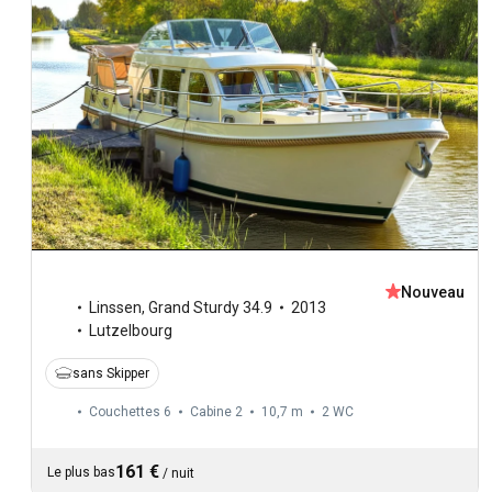
Nouveau
Linssen
,
Grand Sturdy 34.9
2013
Lutzelbourg
sans Skipper
Couchettes 6
Cabine 2
10,7 m
2
WC
161 €
Le plus bas
/
nuit