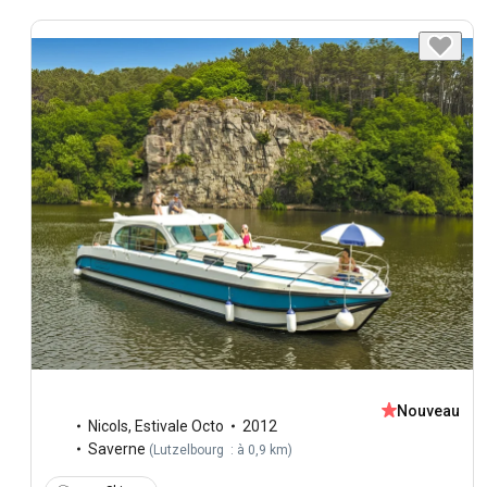
Nouveau
Nicols
,
Estivale Octo
2012
Saverne
(
Lutzelbourg : à 0,9 km
)