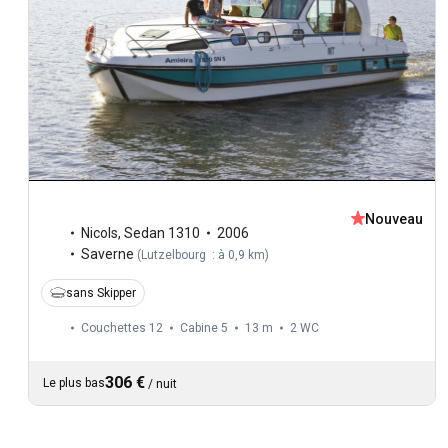
Nouveau
Nicols
,
Sedan 1310
2006
Saverne
(
Lutzelbourg : à 0,9 km
)
sans Skipper
Couchettes 12
Cabine 5
13 m
2
WC
306 €
Le plus bas
/
nuit