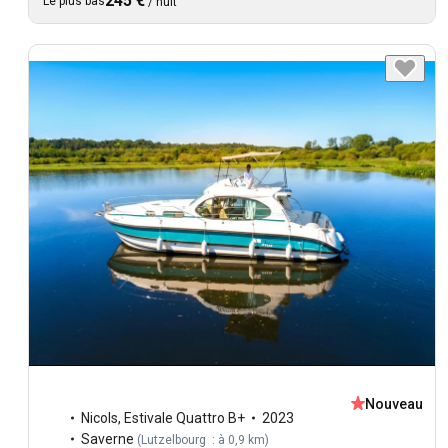
245 €
Le plus bas
/
nuit
Nouveau
Nicols
,
Estivale Quattro B+
2023
Saverne
(
Lutzelbourg : à 0,9 km
)