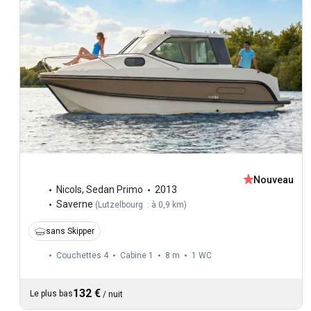
Nouveau
Nicols
,
Sedan Primo
2013
Saverne
(
Lutzelbourg : à 0,9 km
)
sans Skipper
Couchettes 4
Cabine 1
8 m
1
WC
132 €
Le plus bas
/
nuit