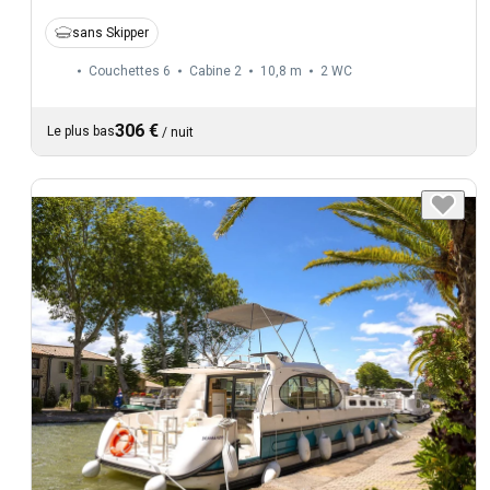
sans Skipper
Couchettes 6
Cabine 2
10,8 m
2
WC
306 €
Le plus bas
/
nuit