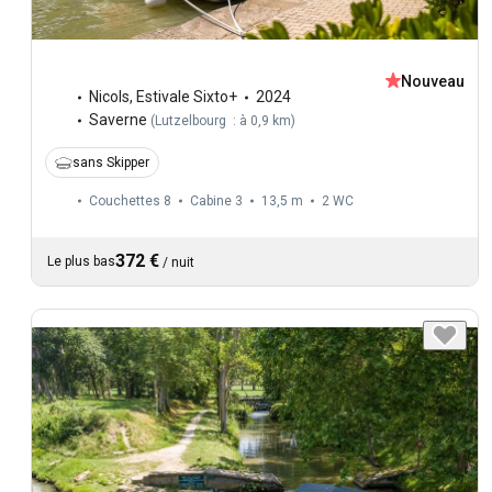
Nouveau
Nicols
,
Estivale Sixto+
2024
Saverne
(
Lutzelbourg : à 0,9 km
)
sans Skipper
Couchettes 8
Cabine 3
13,5 m
2
WC
372 €
Le plus bas
/
nuit