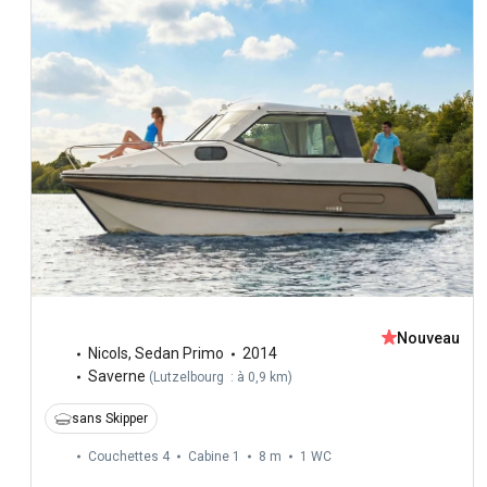
Nouveau
Nicols
,
Sedan Primo
2014
Saverne
(
Lutzelbourg : à 0,9 km
)
sans Skipper
Couchettes 4
Cabine 1
8 m
1
WC