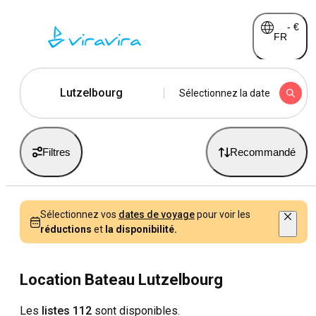
-
€
FR
Lutzelbourg
Sélectionnez la date
Filtres
Recommandé
Sélectionnez vos
dates de voyage
pour voir les
réductions
et
la disponibilité.
Location Bateau Lutzelbourg
Les
listes 112
sont disponibles.