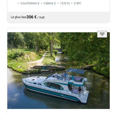
Couchettes 6
Cabine 2
10,8 m
2
WC
306 €
Le plus bas
/
nuit