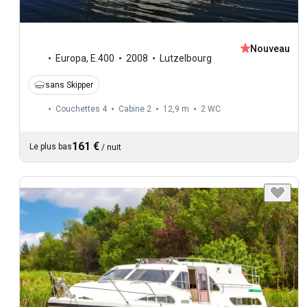
Nouveau
Europa
,
E.400
2008
Lutzelbourg
sans Skipper
Couchettes 4
Cabine 2
12,9 m
2
WC
161 €
Le plus bas
/
nuit