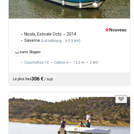
Nouveau
Nicols
,
Estivale Octo
2014
Saverne
(
Lutzelbourg : à 0,9 km
)
sans Skipper
Couchettes 10
Cabine 4
13,5 m
2
WC
306 €
Le plus bas
/
nuit