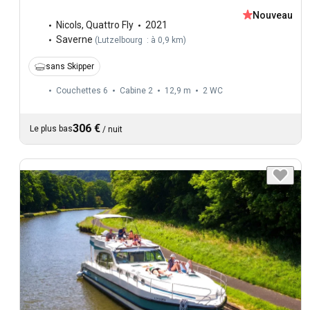
Nouveau
Nicols
,
Quattro Fly
2021
Saverne
(
Lutzelbourg : à 0,9 km
)
sans Skipper
Couchettes 6
Cabine 2
12,9 m
2
WC
306 €
Le plus bas
/
nuit