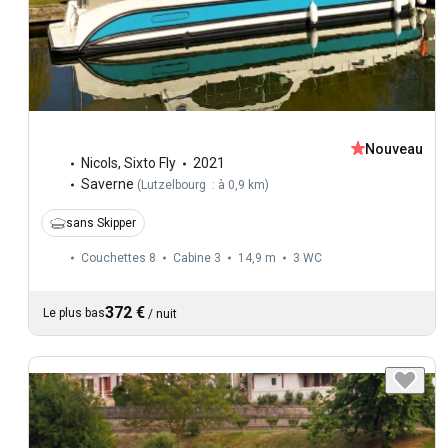
Nouveau
Nicols
,
Sixto Fly
2021
Saverne
(
Lutzelbourg : à 0,9 km
)
sans Skipper
Couchettes 8
Cabine 3
14,9 m
3
WC
372 €
Le plus bas
/
nuit