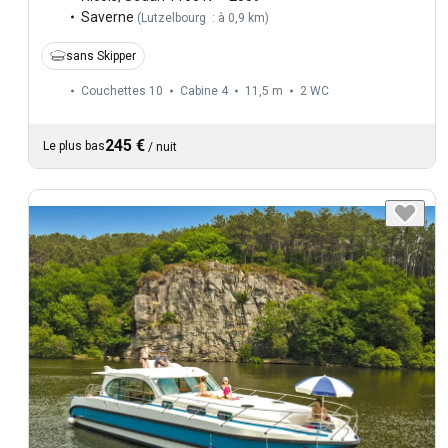
Saverne
(
Lutzelbourg : à 0,9 km
)
sans Skipper
Couchettes 10
Cabine 4
11,5 m
2
WC
245 €
Le plus bas
/
nuit