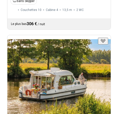
sans Skipper
Couchettes 10
Cabine 4
13,5 m
2
WC
306 €
Le plus bas
/
nuit