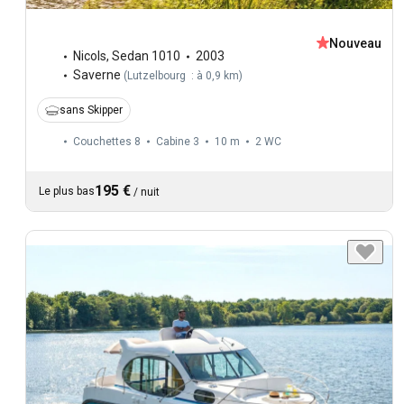
Nouveau
Nicols
,
Sedan 1010
2003
Saverne
(
Lutzelbourg : à 0,9 km
)
sans Skipper
Couchettes 8
Cabine 3
10 m
2
WC
195 €
Le plus bas
/
nuit