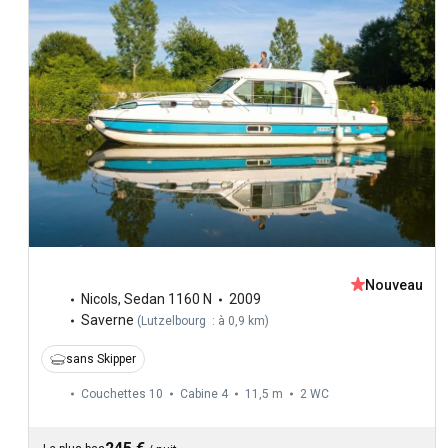
Nouveau
Nicols
,
Sedan 1160 N
2009
Saverne
(
Lutzelbourg : à 0,9 km
)
sans Skipper
Couchettes 10
Cabine 4
11,5 m
2
WC