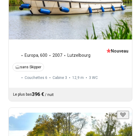
Nouveau
Europa
,
600
2007
Lutzelbourg
sans Skipper
Couchettes 6
Cabine 3
12,9 m
3
WC
396 €
Le plus bas
/
nuit