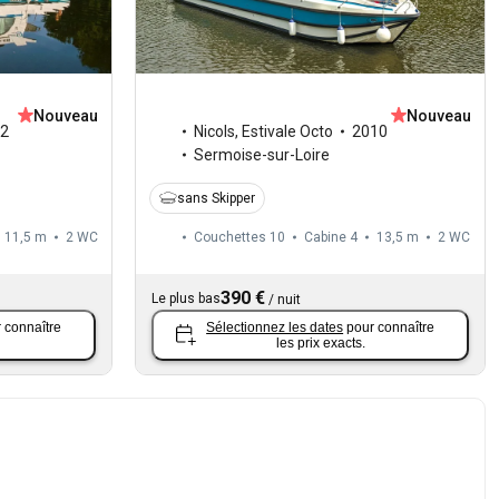
Nouveau
Nouveau
2
Nicols
,
Estivale Octo
2010
Sermoise-sur-Loire
sans Skipper
11,5 m
2
WC
Couchettes 10
Cabine 4
13,5 m
2
WC
390 €
Le plus bas
/
nuit
 connaître
Sélectionnez les dates
pour connaître
les prix exacts.