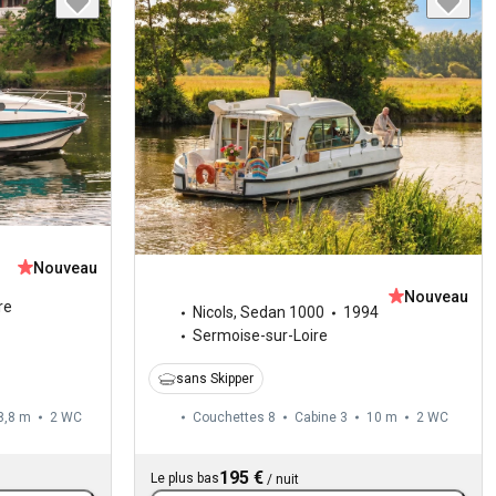
Nouveau
Nouveau
re
Nicols
,
Sedan 1000
1994
Sermoise-sur-Loire
sans Skipper
8,8 m
2
WC
Couchettes 8
Cabine 3
10 m
2
WC
195 €
Le plus bas
/
nuit