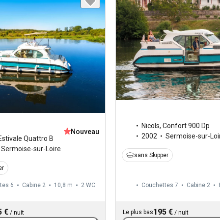
Nicols
,
Confort 900 Dp
Nouveau
2002
Sermoise-sur-Loi
Estivale Quattro B
Sermoise-sur-Loire
sans Skipper
er
tes 6
Cabine 2
10,8 m
2
WC
Couchettes 7
Cabine 2
5 €
195 €
Le plus bas
/
nuit
/
nuit