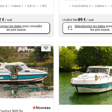
tes 4
Cabine 1
8,8 m
1
WC
Couchettes 3
Cabine 1
2 €
89 €
Le plus bas
/
nuit
/
nuit
ionnez les dates
pour connaître
Sélectionnez les dates
pour
les prix exacts.
les prix exacts.
Nouveau
Confort 900 Dp