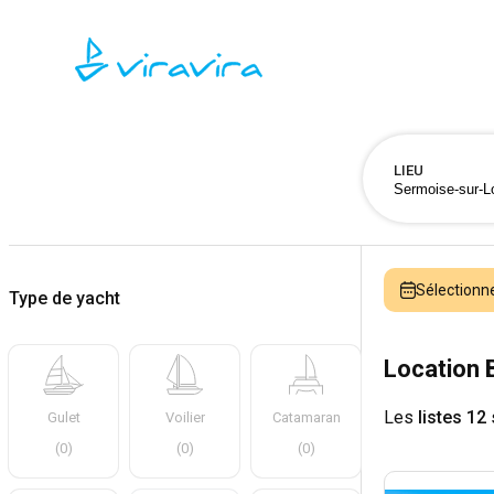
LIEU
Sélectionn
Type de yacht
Location 
Les
listes 12
Gulet
Voilier
Catamaran
(
0
)
(
0
)
(
0
)