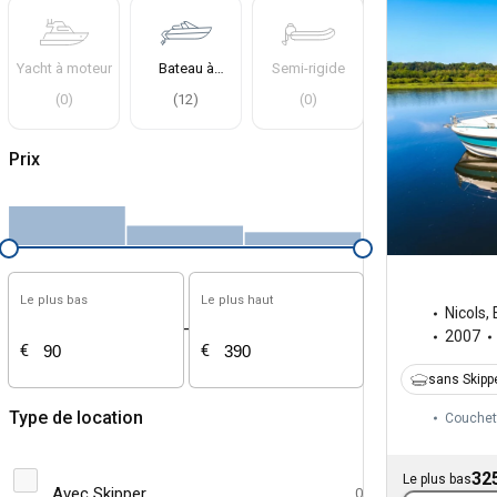
Yacht à moteur
Bateau à
Semi-rigide
moteur
(
0
)
(
12
)
(
0
)
Prix
Le plus bas
Le plus haut
Nicols
,
-
2007
€
€
sans Skipp
Type de location
Couchet
32
Le plus bas
Avec Skipper
0