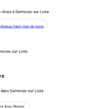
s rêves à Sermoise-sur-Loire.
n Bateau Saint-jean-de-losne
on Bateau Saint-gilles
Location Bateau Douelle
30
moise-sur-Loire.
Bateau Homps
Location Bateau Migennes
26
Bateau Jarnac
Location Bateau Sablé-sur-sarthe
21
re
Location Bateau Saint-quay-portrieux
8
 dans Sermoise-sur-Loire.
cation Bateau Grimaud
Location Bateau Bellegarde
15
nce Avec Skipper