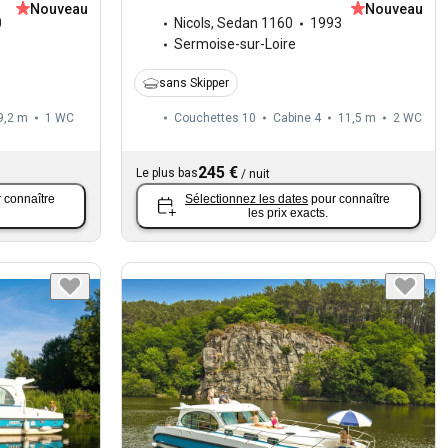
Nouveau
Nouveau
0
Nicols
,
Sedan 1160
1993
Sermoise-sur-Loire
sans Skipper
9,2 m
1
WC
Couchettes 10
Cabine 4
11,5 m
2
WC
245 €
Le plus bas
/
nuit
 connaître
Sélectionnez les dates
pour connaître
les prix exacts.