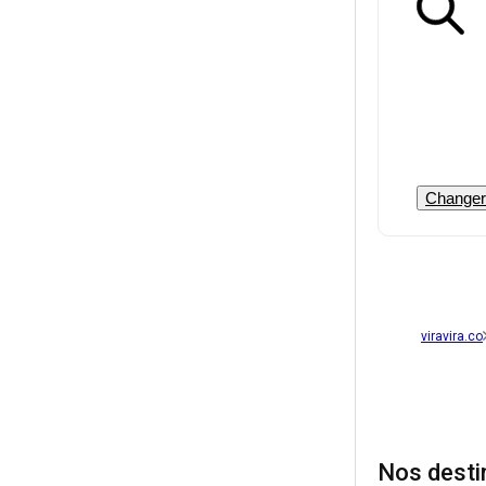
Changer 
viravira.co
Nos desti