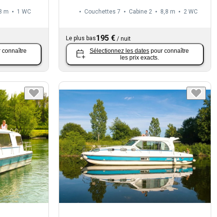
8 m
1
WC
Couchettes 7
Cabine 2
8,8 m
2
WC
195 €
Le plus bas
/
nuit
 connaître
Sélectionnez les dates
pour connaître
les prix exacts.