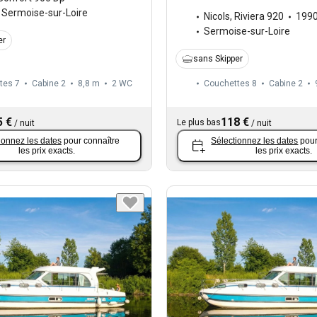
Sermoise-sur-Loire
Nicols
,
Riviera 920
199
Sermoise-sur-Loire
er
sans Skipper
tes 7
Cabine 2
8,8 m
2
WC
Couchettes 8
Cabine 2
5 €
118 €
Le plus bas
/
nuit
/
nuit
ionnez les dates
pour connaître
Sélectionnez les dates
pour
les prix exacts.
les prix exacts.