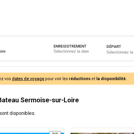
ENREGISTREMENT
DÉPART
ez vos
dates de voyage
pour voir les
réductions
et
la disponibilité.
Bateau Sermoise-sur-Loire
sont disponibles.