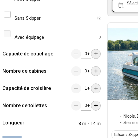
Sélect
Sans Skipper
12
Avec équipage
0
Capacité de couchage
+
Nombre de cabines
+
Capacité de croisière
+
Nombre de toilettes
+
Nicols
,
Longueur
Sermoi
8 m - 14 m
sans Skipp