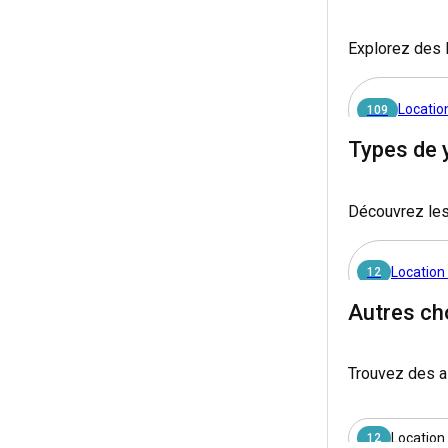
Explorez des l
Locatio
109
Types de 
Location
45
Découvrez les
Location
29
Location
12
Location
26
Autres ch
Location
19
Trouvez des a
Location
17
Location
12