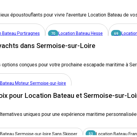
ieux époustouflants pour vivre l'aventure Location Bateau de vo
n Bateau Portiragnes
Location Bateau Hesse
Locatio
70
69
yachts dans Sermoise-sur-Loire
 Bateau Castelnaudary
Location Bateau Arzon
Locati
33
32
 options conçues pour votre prochaine escapade maritime à Ser
 Bateau Saverne
Location Bateau Messac
Location 
27
27
 Bateau Moteur Sermoise-sur-loire
 Bateau Le Somail
Location Bateau Decize
Location 
23
22
oix pour Location Bateau et Sermoise-sur-Loi
 Bateau Le Mas D'agenais
Location Bateau Saint-didier
19
1
lternatives uniques pour une expérience maritime personnalisée
 Bateau Dole
Location Bateau Avignonet-lauragais
Lo
17
17
 Bateau Sermoise-sur-loire Sans Skipper
Location Bateau Fra
53