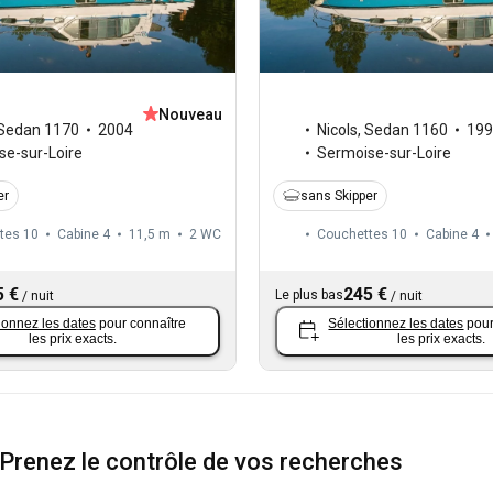
Nouveau
Sedan 1170
2004
Nicols
,
Sedan 1160
199
se-sur-Loire
Sermoise-sur-Loire
er
sans Skipper
tes 10
Cabine 4
11,5 m
2
WC
Couchettes 10
Cabine 4
5 €
245 €
Le plus bas
/
nuit
/
nuit
ionnez les dates
pour connaître
Sélectionnez les dates
pour
les prix exacts.
les prix exacts.
Prenez le contrôle de vos recherches