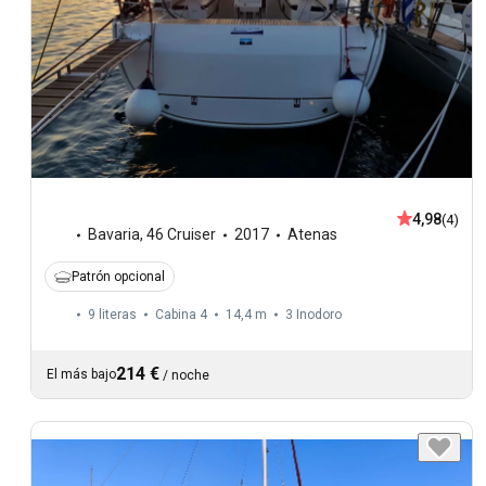
4,98
(4)
Bavaria
,
46 Cruiser
2017
Atenas
Patrón opcional
9 literas
Cabina 4
14,4 m
3
Inodoro
214 €
El más bajo
/
noche