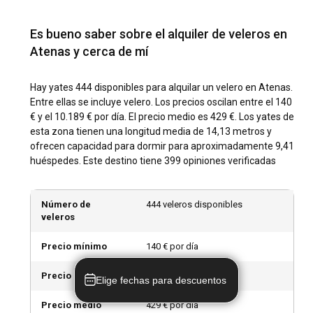
¿Cuáles son las mejores marinas y fondeaderos
Es bueno saber sobre el alquiler de veleros en
en Atenas?
Atenas y cerca de mí
Al navegar en Atenas, las mejores marinas incluyen Alimos,
Zea y Flisvos. Estas marinas ofrecen excelentes servicios y
Hay yates 444 disponibles para alquilar un velero en Atenas.
son puntos perfectos para comenzar tu viaje de
Entre ellas se incluye velero. Los precios oscilan entre el 140
navegación.
€ y el 10.189 € por día. El precio medio es 429 €. Los yates de
esta zona tienen una longitud media de 14,13 metros y
¿Debería alquilar un velero en Atenas con o sin
ofrecen capacidad para dormir para aproximadamente 9,41
huéspedes. Este destino tiene 399 opiniones verificadas
patrón?
Atenas ofrece ambas opciones, atendiendo a una variedad
de necesidades. Los principiantes pueden optar por un
Número de
444 veleros disponibles
alquiler de velero con patrón en Atenas, mientras que los
veleros
navegantes experimentados pueden elegir modelos de
alquiler sin tripulación.
Precio mínimo
140 € por día
Precio máximo
10.189 € por día
Elige fechas para descuentos
¿Debería alquilar un velero en Atenas con o sin
tripulación?
Precio medio
429 € por día