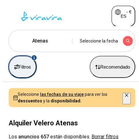
-
€
ES
Atenas
Seleccione la fecha
1
Filtros
Recomendado
Seleccione
las fechas de su viaje
para ver los
descuentos
y la
disponibilidad.
Alquiler Velero Atenas
Los
anuncios 657
están disponibles.
Borrar filtros