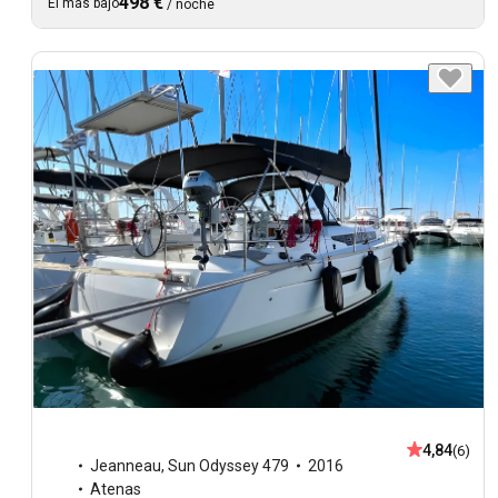
498 €
El más bajo
/
noche
4,84
(6)
Jeanneau
,
Sun Odyssey 479
2016
Atenas