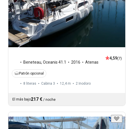
4,59
(7)
Beneteau
,
Oceanis 41.1
2016
Atenas
Patrón opcional
8 literas
Cabina 3
12,4 m
2
Inodoro
217 €
El más bajo
/
noche