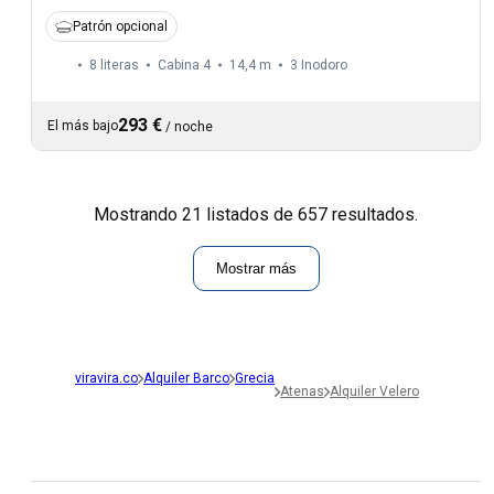
Patrón opcional
8 literas
Cabina 4
14,4 m
3
Inodoro
293 €
El más bajo
/
noche
Mostrando 21 listados de 657 resultados.
Mostrar más
viravira.co
Alquiler Barco
Grecia
Atenas
Alquiler Velero