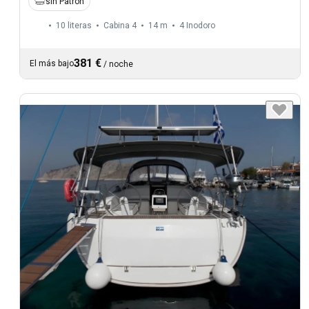
sin Patron
10 literas
Cabina 4
14 m
4
Inodoro
381 €
El más bajo
/
noche