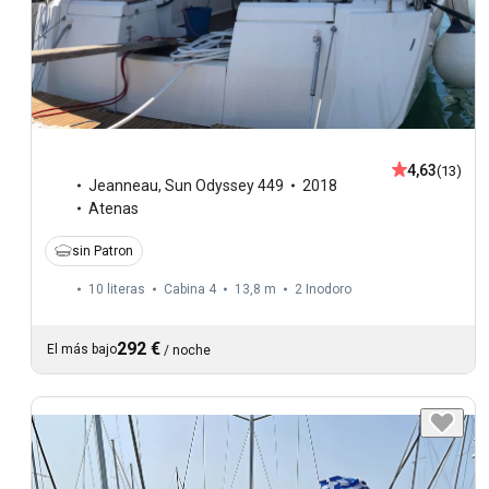
4,63
(13)
Jeanneau
,
Sun Odyssey 449
2018
Atenas
sin Patron
10 literas
Cabina 4
13,8 m
2
Inodoro
292 €
El más bajo
/
noche