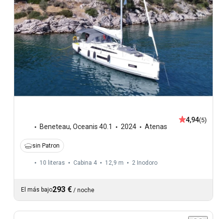
4,94
(5)
Beneteau
,
Oceanis 40.1
2024
Atenas
sin Patron
10 literas
Cabina 4
12,9 m
2
Inodoro
293 €
El más bajo
/
noche