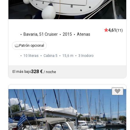
4,61
(11)
Bavaria
,
51 Cruiser
2015
Atenas
Patrón opcional
10 literas
Cabina 5
15,6 m
3
Inodoro
328 €
El más bajo
/
noche