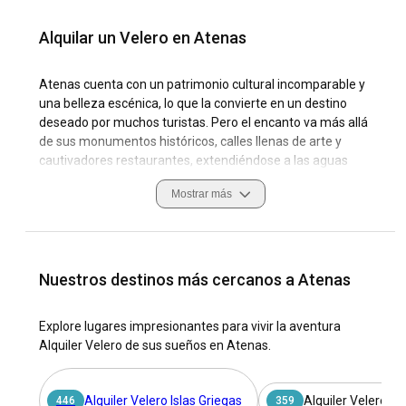
Alquilar un Velero en Atenas
Atenas cuenta con un patrimonio cultural incomparable y
una belleza escénica, lo que la convierte en un destino
deseado por muchos turistas. Pero el encanto va más allá
de sus monumentos históricos, calles llenas de arte y
cautivadores restaurantes, extendiéndose a las aguas
azules del Mar Egeo. De hecho, alquilar un velero en Atenas
Mostrar más
ofrece acceso a las famosas Islas Griegas, conocidas por
sus impresionantes costas, encantadores pueblos y aguas
cristalinas.
Navegar en Atenas es sinónimo de aventura, relajación e
Nuestros destinos más cercanos a Atenas
inmersión cultural. Alquila un velero en Atenas para navegar
por sus aguas y descubrir islas escondidas y calas aisladas.
Explore lugares impresionantes para vivir la aventura
Junto con el mejor puerto de navegación - la Marina de
Alquiler Velero de sus sueños en Atenas.
Alimos, la costa de la ciudad ofrece vientos emocionantes y
lugares tranquilos, la mezcla perfecta para estimular tanto
a navegantes principiantes como a expertos. Maneja tu
Alquiler Velero Islas Griegas
Alquiler Velero Is
446
359