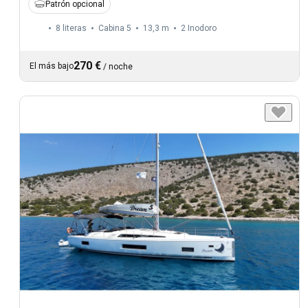
Patrón opcional
8 literas
Cabina 5
13,3 m
2
Inodoro
270 €
El más bajo
/
noche