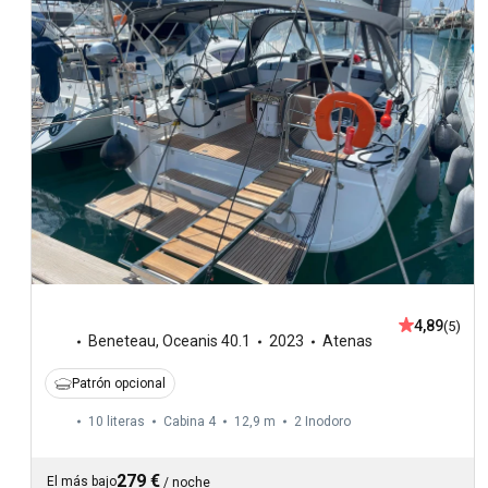
4,89
(5)
Beneteau
,
Oceanis 40.1
2023
Atenas
Patrón opcional
10 literas
Cabina 4
12,9 m
2
Inodoro
279 €
El más bajo
/
noche