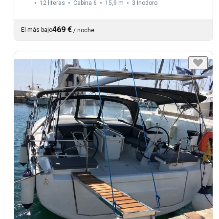
12 literas
Cabina 6
15,9 m
3
Inodoro
469 €
El más bajo
/
noche