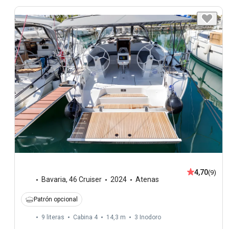
4,70
(9)
Bavaria
,
46 Cruiser
2024
Atenas
Patrón opcional
9 literas
Cabina 4
14,3 m
3
Inodoro