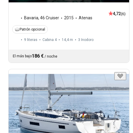
4,72
(6)
Bavaria
,
46 Cruiser
2015
Atenas
Patrón opcional
9 literas
Cabina 4
14,4 m
3
Inodoro
186 €
El más bajo
/
noche