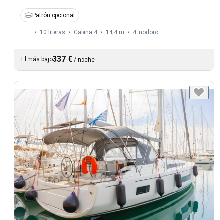
Patrón opcional
10 literas
Cabina 4
14,4 m
4
Inodoro
337 €
El más bajo
/
noche