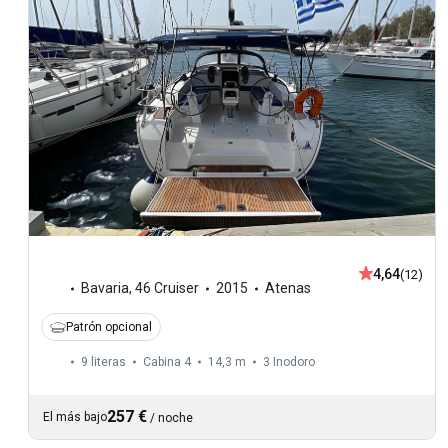
4,64
(12)
Bavaria
,
46 Cruiser
2015
Atenas
Patrón opcional
9 literas
Cabina 4
14,3 m
3
Inodoro
257 €
El más bajo
/
noche