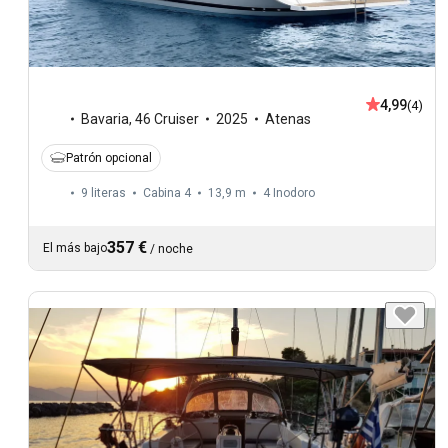
4,99
(4)
Bavaria
,
46 Cruiser
2025
Atenas
Patrón opcional
9 literas
Cabina 4
13,9 m
4
Inodoro
357 €
El más bajo
/
noche