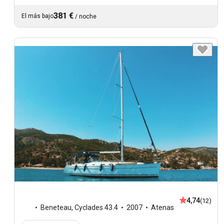
381 €
El más bajo
/
noche
4,74
(12)
Beneteau
,
Cyclades 43.4
2007
Atenas