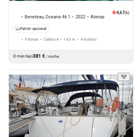
4,67
(6)
Beneteau
,
Oceanis 46.1
2022
Atenas
Patrón opcional
9 literas
Cabina 4
14,6 m
4
Inodoro
381 €
El más bajo
/
noche