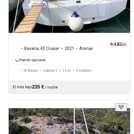
4,82
(6)
Bavaria
,
42 Cruiser
2021
Atenas
Patrón opcional
8 literas
Cabina 3
12 m
2
Inodoro
235 €
El más bajo
/
noche