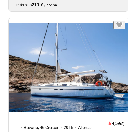
217 €
El más bajo
/
noche
4,59
(5)
Bavaria
,
46 Cruiser
2016
Atenas