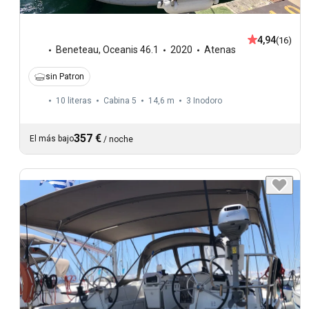
4,94
(16)
Beneteau
,
Oceanis 46.1
2020
Atenas
sin Patron
10 literas
Cabina 5
14,6 m
3
Inodoro
357 €
El más bajo
/
noche