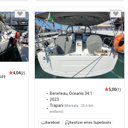
4,04
(2)
449
5,00
(1)
Beneteau
,
Oceanis 34.1
2023
Trapani
(
Marsala : 25,6 km
entfernt
)
Bareboat
Besitzer eines Superboots