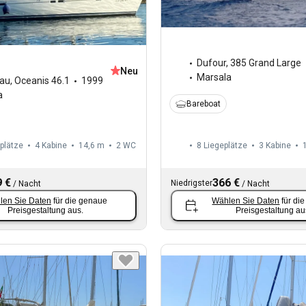
Dufour
,
385 Grand Large
Neu
Marsala
au
,
Oceanis 46.1
1999
a
Bareboat
plätze
4 Kabine
14,6 m
2
WC
8 Liegeplätze
3 Kabine
 €
366 €
Niedrigster
/
Nacht
/
Nacht
len Sie Daten
für die genaue
Wählen Sie Daten
für di
Preisgestaltung aus.
Preisgestaltung au