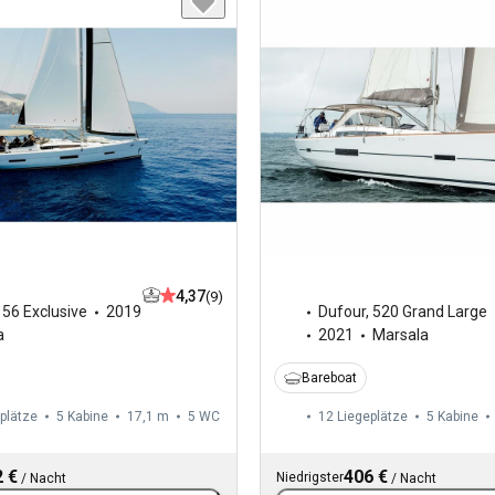
4,37
(9)
,
56 Exclusive
2019
Dufour
,
520 Grand Large
a
2021
Marsala
Bareboat
plätze
5 Kabine
17,1 m
5
WC
12 Liegeplätze
5 Kabine
 €
406 €
Niedrigster
/
Nacht
/
Nacht