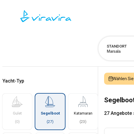
STANDORT
Wählen Sie
Yacht-Typ
Segelboot
27 Angebote
Gulet
Segelboot
Katamaran
(
0
)
(
27
)
(
23
)