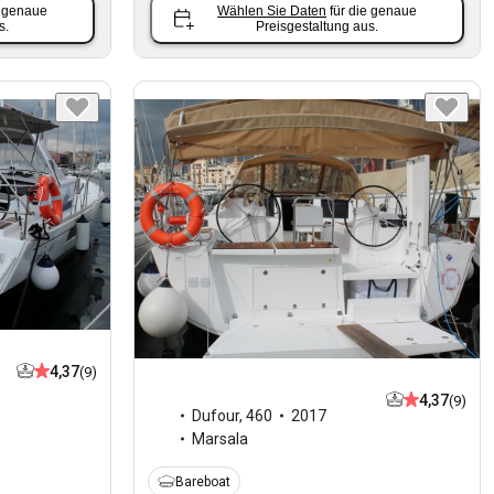
e genaue
Wählen Sie Daten
für die genaue
s.
Preisgestaltung aus.
4,37
(9)
4,37
(9)
Dufour
,
460
2017
Marsala
Bareboat