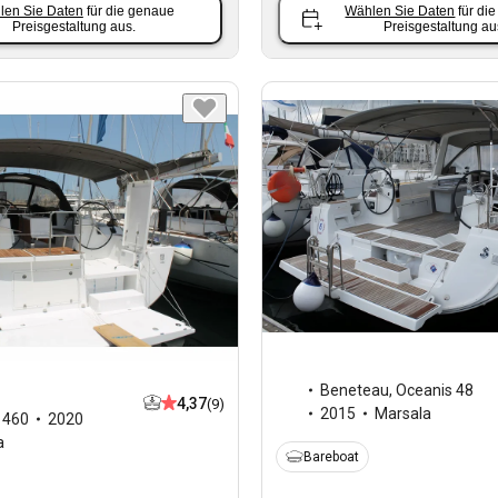
len Sie Daten
für die genaue
Wählen Sie Daten
für di
Preisgestaltung aus.
Preisgestaltung au
Beneteau
,
Oceanis 48
4,37
(9)
2015
Marsala
,
460
2020
a
Bareboat