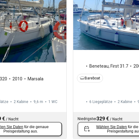
Beneteau
,
First 31.7
20
Bareboat
320
2010
Marsala
lätze
2 Kabine
9,6 m
1
WC
6 Liegeplätze
2 Kabine
 €
329 €
Niedrigster
/
Nacht
/
Nacht
len Sie Daten
für die genaue
Wählen Sie Daten
für di
Preisgestaltung aus.
Preisgestaltung au