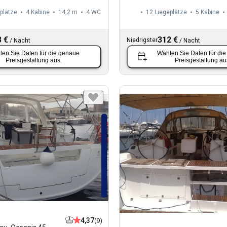
plätze
4 Kabine
14,2 m
4
WC
12 Liegeplätze
5 Kabine
 €
312 €
Niedrigster
/
Nacht
/
Nacht
len Sie Daten
für die genaue
Wählen Sie Daten
für di
Preisgestaltung aus.
Preisgestaltung au
4,37
(9)