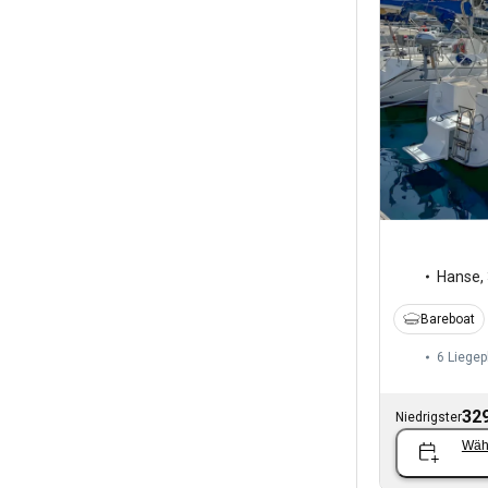
Hanse
,
Bareboat
6 Liegep
329
Niedrigster
Wäh