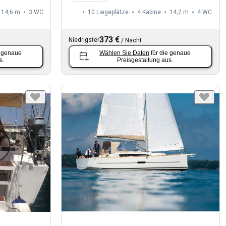
14,6 m
3
WC
10 Liegeplätze
4 Kabine
14,2 m
4
WC
373 €
Niedrigster
/
Nacht
e genaue
Wählen Sie Daten
für die genaue
s.
Preisgestaltung aus.