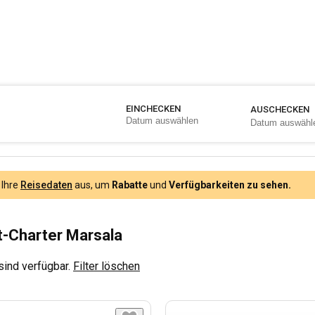
EINCHECKEN
AUSCHECKEN
 Ihre
Reisedaten
aus, um
Rabatte
und
Verfügbarkeiten zu sehen.
-Charter Marsala
sind verfügbar.
Filter löschen