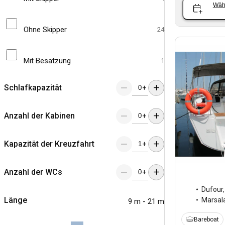
Wäh
Ohne Skipper
24
Mit Besatzung
1
Schlafkapazität
+
Anzahl der Kabinen
+
Kapazität der Kreuzfahrt
+
Anzahl der WCs
+
Dufour
Länge
Marsal
9 m - 21 m
Bareboat