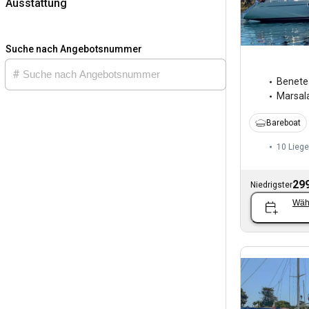
Ausstattung
Suche nach Angebotsnummer
Benete
Marsal
Bareboat
10 Liege
299
Niedrigster
Wäh