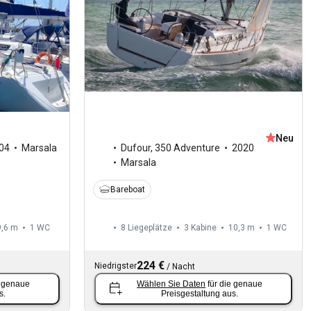
Neu
04
Marsala
Dufour
,
350 Adventure
2020
Marsala
Bareboat
9,6 m
1
WC
8 Liegeplätze
3 Kabine
10,3 m
1
WC
224 €
Niedrigster
/
Nacht
e genaue
Wählen Sie Daten
für die genaue
s.
Preisgestaltung aus.