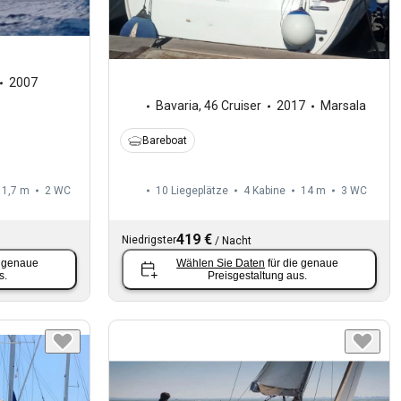
2007
Bavaria
,
46 Cruiser
2017
Marsala
Bareboat
11,7 m
2
WC
10 Liegeplätze
4 Kabine
14 m
3
WC
419 €
Niedrigster
/
Nacht
e genaue
Wählen Sie Daten
für die genaue
s.
Preisgestaltung aus.