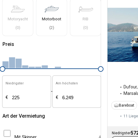
Motoryacht
Motorboot
RIB
(
0
)
(
2
)
(
0
)
Preis
Niedrigster
Am höchsten
Dufour
-
Marsal
€
€
Bareboat
Art der Vermietung
11 Liege
572
Niedrigster
Mit Skipper
4