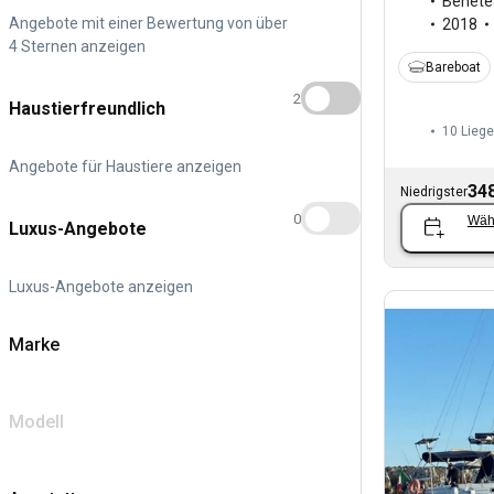
Benete
Angebote mit einer Bewertung von über
2018
4 Sternen anzeigen
Bareboat
2
Haustierfreundlich
10 Liege
Angebote für Haustiere anzeigen
348
Niedrigster
0
Wäh
Luxus-Angebote
Luxus-Angebote anzeigen
Marke
Modell