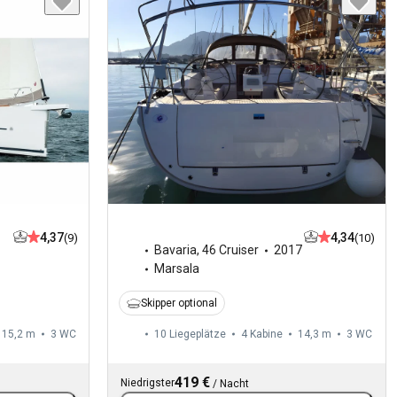
4,37
4,34
(9)
(10)
Bavaria
,
46 Cruiser
2017
Marsala
Skipper optional
15,2 m
3
WC
10 Liegeplätze
4 Kabine
14,3 m
3
WC
419 €
Niedrigster
/
Nacht