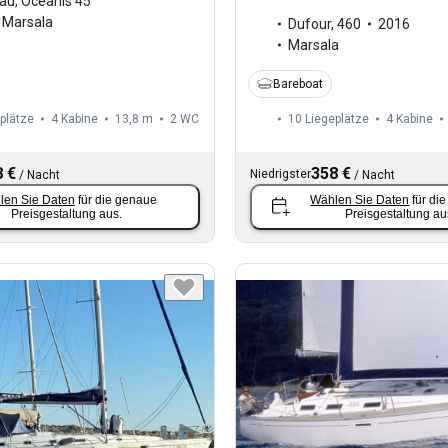
au
,
Oceanis 45
Marsala
Dufour
,
460
2016
Marsala
Bareboat
plätze
4 Kabine
13,8 m
2
WC
10 Liegeplätze
4 Kabine
 €
358 €
Niedrigster
/
Nacht
/
Nacht
len Sie Daten
für die genaue
Wählen Sie Daten
für di
Preisgestaltung aus.
Preisgestaltung au