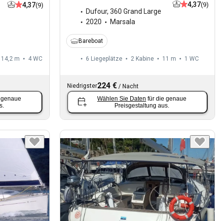
4,37
4,37
(9)
(9)
Dufour
,
360 Grand Large
2020
Marsala
Bareboat
14,2 m
4
WC
6 Liegeplätze
2 Kabine
11 m
1
WC
224 €
Niedrigster
/
Nacht
e genaue
Wählen Sie Daten
für die genaue
s.
Preisgestaltung aus.