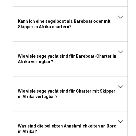
lockereren Vorschriften vorgehen. Informieren Sie sich
immer vorab über die länderspezifischen Anforderungen.
Kann ich eine segelboot als Bareboat oder mit
Was sollte man für einen Segelboot-Charter in
Skipper in Afrika chartern?
Afrika einpacken?
Berücksichtigen Sie beim Packen für Ihren Segelboot-
Charter in Afrika Sicherheitsausrüstung, saisonale Kleidung,
Wie viele segelyacht sind für Bareboat-Charter in
meeresfreundlichen Sonnenschutz und
Afrika verfügbar?
Unterhaltungsmöglichkeiten. Denken Sie daran,
Abenteuerlust und Offenheit mitzubringen!
Wie viele segelyacht sind für Charter mit Skipper
in Afrika verfügbar?
Was sind die beliebten Annehmlichkeiten an Bord
in Afrika?