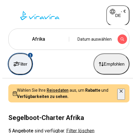
-
€
DE
Afrika
Datum auswählen
1
Filter
Empfohlen
Wählen Sie Ihre
Reisedaten
aus, um
Rabatte
und
Verfügbarkeiten zu sehen.
Segelboot-Charter Afrika
5 Angebote
sind verfügbar.
Filter löschen