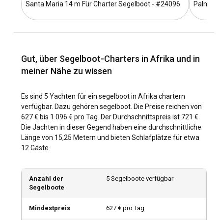
Santa Maria 14 m Für Charter Segelboot - #24096
Palmeira
auf ein Niveau heben können, das Ihre Vorstellungskraft
übersteigt.
Warum Afrika als ultimatives Reiseziel für einen
Segelboot-Charter wählen?
Gut, über Segelboot-Charters in Afrika und in
Wenn es um Einzigartigkeit geht, gibt es nichts Besseres als
meiner Nähe zu wissen
einen Segelboot-Charter in Afrika. Die außergewöhnliche
Mischung aus reicher Tierwelt, historischen Stätten sowie
Es sind 5 Yachten für ein segelboot in Afrika chartern
Wasser- und Küstenschönheiten machen Afrika wirklich zu
verfügbar. Dazu gehören segelboot. Die Preise reichen von
etwas Besonderem. Begeben Sie sich auf ein Abenteuer
627 € bis 1.096 € pro Tag. Der Durchschnittspreis ist 721 €.
wie kein anderes und genießen Sie unvergessliche
Die Jachten in dieser Gegend haben eine durchschnittliche
Sonnenuntergänge und belebende Meeresfreuden.
Länge von 15,25 Metern und bieten Schlafplätze für etwa
12 Gäste.
Wie komme ich nach Afrika?
Das Mieten eines Segelboots in Afrika beginnt mit der
Anzahl der
5 Segelboote verfügbar
Planung Ihrer Ankunft. Mehrere Fluggesellschaften bieten
Segelboote
bequeme Flüge zu großen afrikanischen Städten wie
Casablanca, Nairobi oder Johannesburg an. Vom Flughafen
Mindestpreis
627 € pro Tag
aus können Sie die Straße oder die Fähre nutzen, um den