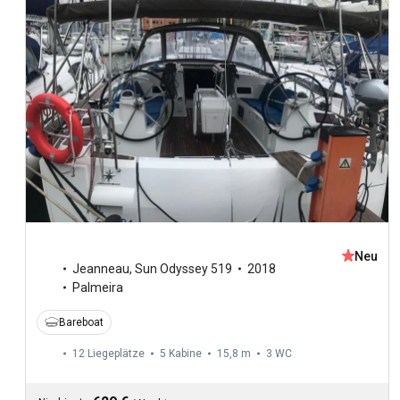
Neu
Jeanneau
,
Sun Odyssey 519
2018
Palmeira
Bareboat
12 Liegeplätze
5 Kabine
15,8 m
3
WC