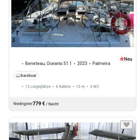
Neu
Beneteau
,
Oceanis 51.1
2023
Palmeira
Bareboat
12 Liegeplätze
6 Kabine
15 m
3
WC
779 €
Niedrigster
/
Nacht