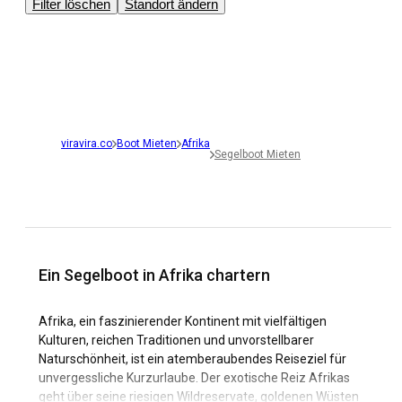
Filter löschen
Standort ändern
viravira.co
Boot Mieten
Afrika
Segelboot Mieten
Ein Segelboot in Afrika chartern
Afrika, ein faszinierender Kontinent mit vielfältigen
Kulturen, reichen Traditionen und unvorstellbarer
Naturschönheit, ist ein atemberaubendes Reiseziel für
unvergessliche Kurzurlaube. Der exotische Reiz Afrikas
geht über seine riesigen Wildreservate, goldenen Wüsten