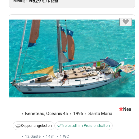
629 €
Niedrigster
/
Nacht
Neu
Beneteau
,
Oceanis 45
1995
Santa Maria
Skipper angeboten
Treibstoff im Preis enthalten
12 Gäste
14 m
1
WC