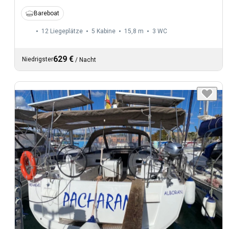
Bareboat
12 Liegeplätze
5 Kabine
15,8 m
3
WC
629 €
Niedrigster
/
Nacht