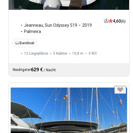
4,60
(6)
Jeanneau
,
Sun Odyssey 519
2019
Palmeira
Bareboat
12 Liegeplätze
5 Kabine
15,8 m
3
WC
629 €
Niedrigster
/
Nacht