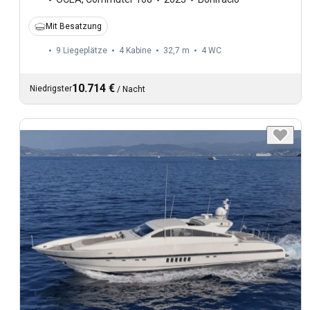
Mit Besatzung
9 Liegeplätze
4 Kabine
32,7 m
4
WC
10.714 €
Niedrigster
/
Nacht