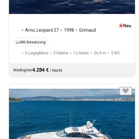
Neu
Arno
,
Leopard 27
1998
Grimaud
Mit Besatzung
6 Liegeplätze
3 Kabine
12 Gäste
26,9 m
3
WC
4.284 €
Niedrigster
/
Nacht