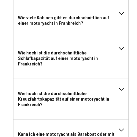
Soll ich in Frankreich eine Motoryacht mit oder
ohne Crew mieten?
Wie viele Kabinen gibt es durchschnittlich auf
einer motoryacht in Frankreich?
Wenn Sie auf der Suche nach einem raffinierten
Yachterlebnis in Frankreich sind, ist ein Yachtcharter mit
Besatzung die richtige Wahl. Die professionelle Crew sorgt
dafür, dass Ihre Reise rundum großartig wird.
Wie hoch ist die durchschnittliche
Welche Lizenz benötige ich, um in Frankreich eine
Schlafkapazität auf einer motoryacht in
Frankreich?
Motoryacht zu chartern?
Für das Chartern einer Motoryacht in Frankreich ist ein ICC
(International Certificate of Competence) oder eine
gleichwertige nationale Lizenz des Heimatlandes
Wie hoch ist die durchschnittliche
erforderlich.
Kreuzfahrtskapazität auf einer motoryacht in
Frankreich?
Was sollte man für einen Motoryachtcharter in
Frankreich einpacken?
Aufgrund der Wetterschwankungen sollten Sie für wärmere
Kann ich eine motoryacht als Bareboat oder mit
Tage leichte Schichten und für kühleres Wetter schwerere