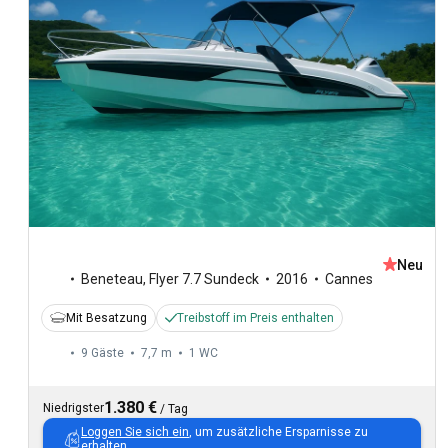
Neu
Beneteau
,
Flyer 7.7 Sundeck
2016
Cannes
Mit Besatzung
Treibstoff im Preis enthalten
9 Gäste
7,7 m
1
WC
1.380 €
Niedrigster
/
Tag
Loggen Sie sich ein
, um zusätzliche Ersparnisse zu
erhalten.