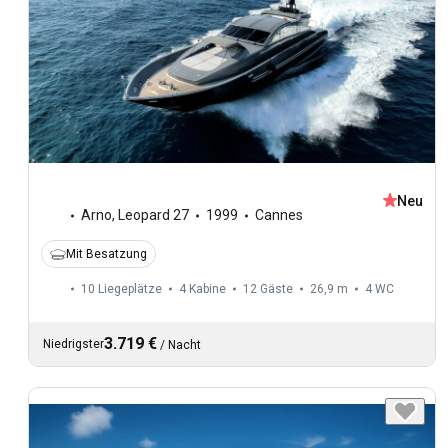
Neu
Arno
,
Leopard 27
1999
Cannes
Mit Besatzung
10 Liegeplätze
4 Kabine
12 Gäste
26,9 m
4
WC
3.719 €
Niedrigster
/
Nacht