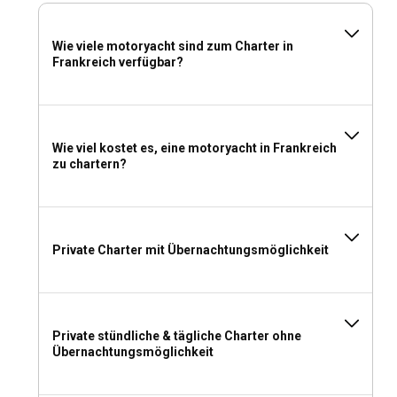
und Kultur einzutauchen. Die Küstenstädte beherbergen
zahlreiche historische Stätten und malerische Küstendörfer
bieten einen Einblick in die traditionelle Lebensweise des
Wie viele motoryacht sind zum Charter in
Frankreich verfügbar?
Landes. Jede zweite Runde bietet ein neues Erlebnis der
französischen Küche, das es wert ist, genossen zu werden.
Was sind die Top-Attraktionen und Outdoor-
Aktivitäten in Frankreich?
Wie viel kostet es, eine motoryacht in Frankreich
zu chartern?
Ob Sonnenbaden an herrlichen Stränden, Tauchen im
blauen Wasser, Wassersport oder Essen in Michelin-Sterne-
Restaurants in der Nähe der Jachthäfen – jeder Teil
Frankreichs hat etwas Bemerkenswertes zu bieten. Die
Private Charter mit Übernachtungsmöglichkeit
Erkundung von UNESCO-Stätten, der Besuch von Museen
und ein Spaziergang durch die Weinberge sind Erlebnisse,
die Sie beim Segeln in Frankreich nicht verpassen sollten.
Was sind die besten Yachthäfen und Ankerplätze in
Private stündliche & tägliche Charter ohne
Übernachtungsmöglichkeit
Frankreich?
Frankreich verfügt über gut ausgestattete Yachthäfen wie