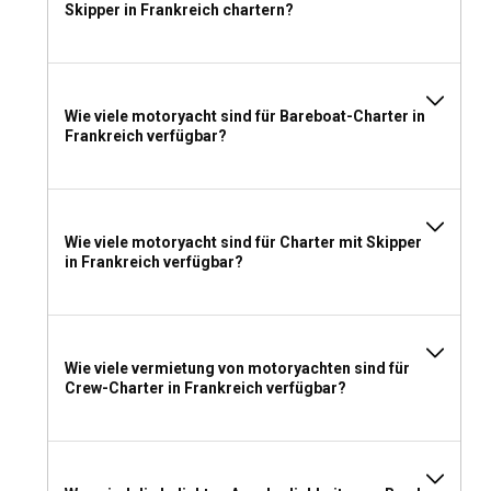
Skipper in Frankreich chartern?
Schichten einpacken. Vergessen Sie nicht Ihre
Badeausrüstung, Hüte, Sonnenbrillen und Sonnencreme,
um die französischen Gewässer in vollen Zügen genießen
zu können!
Wie viele motoryacht sind für Bareboat-Charter in
Frankreich verfügbar?
Wie viele motoryacht sind für Charter mit Skipper
in Frankreich verfügbar?
Wie viele vermietung von motoryachten sind für
Crew-Charter in Frankreich verfügbar?