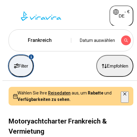
-
€
DE
Frankreich
Datum auswählen
1
Filter
Empfohlen
Wählen Sie Ihre
Reisedaten
aus, um
Rabatte
und
Verfügbarkeiten zu sehen.
Motoryachtcharter Frankreich &
Vermietung