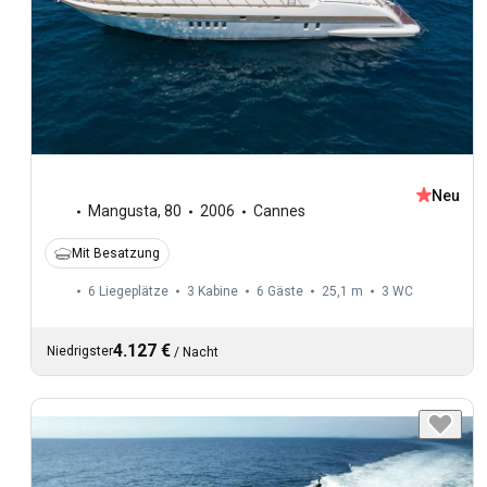
Neu
Mangusta
,
80
2006
Cannes
Mit Besatzung
6 Liegeplätze
3 Kabine
6 Gäste
25,1 m
3
WC
4.127 €
Niedrigster
/
Nacht