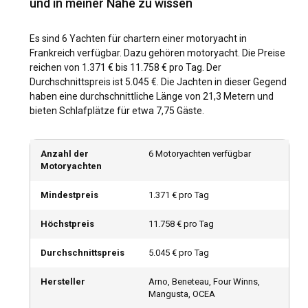
und in meiner Nähe zu wissen
Was sind die beliebtesten Reiseziele und Routen
für Motoryacht-Charter in Frankreich?
Es sind 6 Yachten für chartern einer motoryacht in
Die französische Riviera bietet eine Mischung aus Glamour
Frankreich verfügbar. Dazu gehören motoryacht. Die Preise
und Ursprünglichkeit und ist zweifellos ein Top-Segelrevier.
reichen von 1.371 € bis 11.758 € pro Tag. Der
Auf der Route von Nizza nach St. Tropez können Sie
Durchschnittspreis ist 5.045 €. Die Jachten in dieser Gegend
berühmte Städte und einsame Inseln entdecken. Für einen
haben eine durchschnittliche Länge von 21,3 Metern und
Eindruck echter französischer Kultur bietet die
bieten Schlafplätze für etwa 7,75 Gäste.
Atlantikküste, einschließlich des Golfs von Biskaya, eine
faszinierende Reise. Die korsischen Gewässer sind perfekt
für diejenigen, die sich nach einem bedeutenden Erlebnis
Anzahl der
6 Motoryachten verfügbar
auf dem offenen Meer sehnen, und sind unbestritten die
Motoryachten
besten Buchten, die man in Frankreich besuchen kann.
Mindestpreis
1.371 € pro Tag
Wann ist die beste Zeit, um eine Motoryacht in
Höchstpreis
11.758 € pro Tag
Frankreich zu chartern?
Durchschnittspreis
5.045 € pro Tag
Die Hauptzeit für Motoryachten zum Chartern in Frankreich
erstreckt sich von April bis Oktober, wobei der August am
Hersteller
Arno, Beneteau, Four Winns,
stärksten frequentiert ist. Allerdings bietet Ihnen die
Mangusta, OCEA
Nebensaison den Luxus weniger Menschenmassen und