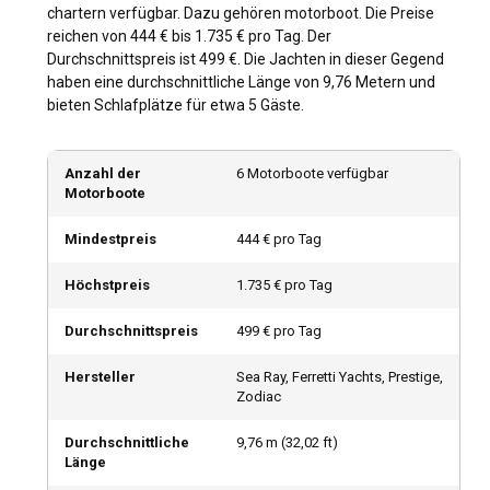
Aufgrund der enormen Größe des Indischen Ozeans
chartern verfügbar. Dazu gehören motorboot. Die Preise
können die Wetterverhältnisse stark variieren. Im
reichen von 444 € bis 1.735 € pro Tag. Der
Allgemeinen ist die beste Zeit, ein Motorboot im Indischen
Durchschnittspreis ist 499 €. Die Jachten in dieser Gegend
Ozean zu chartern, die Trockenzeit von November bis April.
haben eine durchschnittliche Länge von 9,76 Metern und
In dieser Zeit finden auch viele regionale Veranstaltungen
bieten Schlafplätze für etwa 5 Gäste.
und Festivals wie der Seychellen-Karneval statt.
Anzahl der
6 Motorboote verfügbar
Wie sind die Wetter- und Segelbedingungen im
Motorboote
Indischen Ozean?
Im Indischen Ozean herrscht tropisches Klima mit
Mindestpreis
444 € pro Tag
ganzjährig warmen Temperaturen. Windmuster sind
vorhersehbar, und obwohl auf dem Meer Monsune
Höchstpreis
1.735 € pro Tag
herrschen, sorgen rechtzeitige Wettervorhersagen für
sicheres Segeln. Die abwechslungsreiche
Durchschnittspreis
499 € pro Tag
Meerestopographie bietet Möglichkeiten für Gelegenheits-
und Abenteuersegeln im Indischen Ozean.
Hersteller
Sea Ray, Ferretti Yachts, Prestige,
Zodiac
Wie kann man die Geschichte und Kultur des
Durchschnittliche
9,76
m (
32,02
ft)
Indischen Ozeans erkunden?
Länge