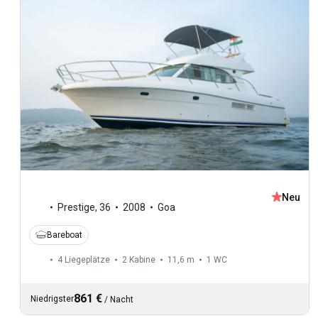
Neu
Prestige
,
36
2008
Goa
Bareboat
4 Liegeplätze
2 Kabine
11,6 m
1
WC
861 €
Niedrigster
/
Nacht