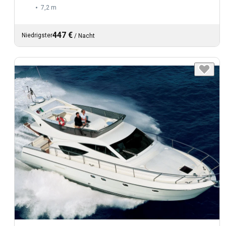
7,2 m
447 €
Niedrigster
/
Nacht