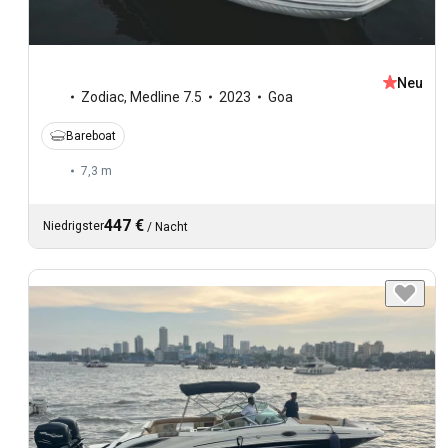
Neu
Zodiac
,
Medline 7.5
2023
Goa
Bareboat
7,3 m
447 €
Niedrigster
/
Nacht