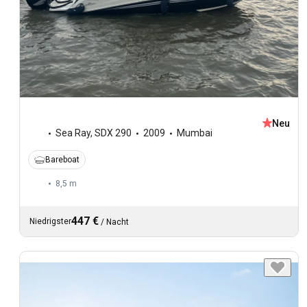
Neu
Sea Ray
,
SDX 290
2009
Mumbai
Bareboat
8,5 m
447 €
Niedrigster
/
Nacht