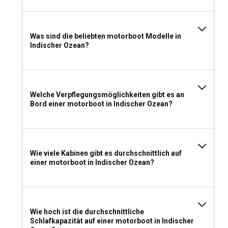
Kann ich im Indischen Ozean ein Motorboot ohne
Führerschein mieten?
Was sind die beliebten motorboot Modelle in
Indischer Ozean?
Die Lizenzanforderungen für einen Motorboot-Charter im
Indischen Ozean hängen von den jeweiligen
Landesbestimmungen ab. Beispielsweise verlangen die
Seychellen von Bootsfahrern, dass sie über ein International
Certificate of Competence (ICC) oder eine ähnliche
Welche Verpflegungsmöglichkeiten gibt es an
nationale Qualifikation verfügen.
Bord einer motorboot in Indischer Ozean?
Was sollten Sie bei einem Motorbootverleih im
Indischen Ozean anziehen und mitnehmen?
Wie viele Kabinen gibt es durchschnittlich auf
Sonnenschutzkleidung, Schwimmausrüstung,
einer motorboot in Indischer Ozean?
Wasserschuhe, persönliche Gegenstände,
Sicherheitsausrüstung, Navigationskarten und
Unterhaltungsmöglichkeiten sollten zu Ihren
Grundvoraussetzungen für einen Motorbootcharter im
Indischen Ozean gehören.
Wie hoch ist die durchschnittliche
Schlafkapazität auf einer motorboot in Indischer