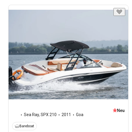
Neu
Sea Ray
,
SPX 210
2011
Goa
Bareboat