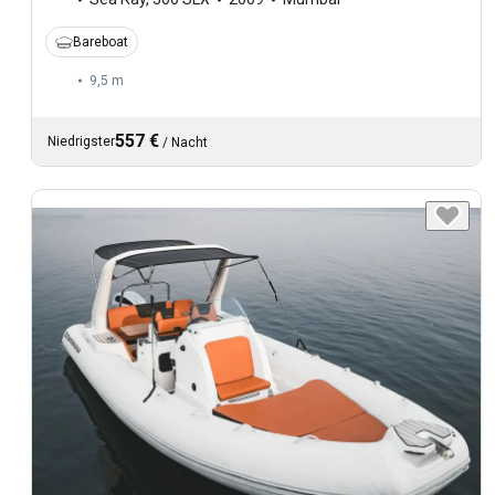
Bareboat
9,5 m
557 €
Niedrigster
/
Nacht