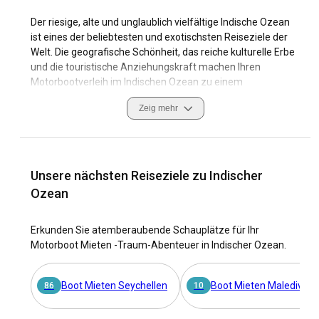
Der riesige, alte und unglaublich vielfältige Indische Ozean
ist eines der beliebtesten und exotischsten Reiseziele der
Welt. Die geografische Schönheit, das reiche kulturelle Erbe
und die touristische Anziehungskraft machen Ihren
Motorbootverleih im Indischen Ozean zu einem
unvergesslichen Erlebnis. Wenn Sie mit einem Motorboot im
Zeig mehr
Indischen Ozean das kristallblaue Wasser erkunden, haben
Sie einfachen Zugang zu unberührten Stränden, geheimen
Inseln und geschäftigen Küstenstädten auf einzigartige und
unvergessliche Weise. Der Indische Ozean ist aufgrund
seines warmen tropischen Klimas, der zuverlässigen Winde
Unsere nächsten Reiseziele zu Indischer
und der malerischen Landschaften ein erstklassiges
Ozean
Segelrevier.
Erkunden Sie atemberaubende Schauplätze für Ihr
Von den südasiatischen Küsten Indiens und Sri Lankas bis
Motorboot Mieten -Traum-Abenteuer in Indischer Ozean.
zu den paradiesischen Malediven, den Seychellen und
Mauritius wimmelt es im Indischen Ozean von vielfältigem
Meeresleben, faszinierender Geschichte, exotischen
Boot Mieten Seychellen
Boot Mieten Malediven
86
10
kulinarischen Angeboten und warmherzigen Einheimischen.
Sicherheits- und Navigationskenntnisse an Bord gepaart mit