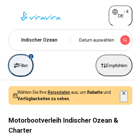
-
€
DE
Indischer Ozean
Datum auswählen
1
Filter
Empfohlen
Wählen Sie Ihre
Reisedaten
aus, um
Rabatte
und
Verfügbarkeiten zu sehen.
Motorbootverleih Indischer Ozean &
Charter