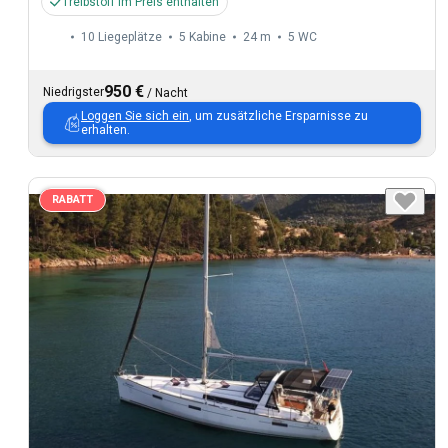
Treibstoff im Preis enthalten
10 Liegeplätze
5 Kabine
24 m
5
WC
950 €
Niedrigster
/
Nacht
Loggen Sie sich ein
, um zusätzliche Ersparnisse zu
erhalten.
RABATT