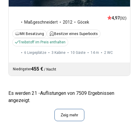
4,97
(32)
Maßgeschneidert
2012
Göcek
Mit Besatzung
Besitzer eines Superboots
Treibstoff im Preis enthalten
6 Liegeplätze
3 Kabine
10 Gäste
14 m
2
WC
455 €
Niedrigster
/
Nacht
Es werden 21 -Auflistungen von 7509 Ergebnissen
angezeigt.
Zeig mehr