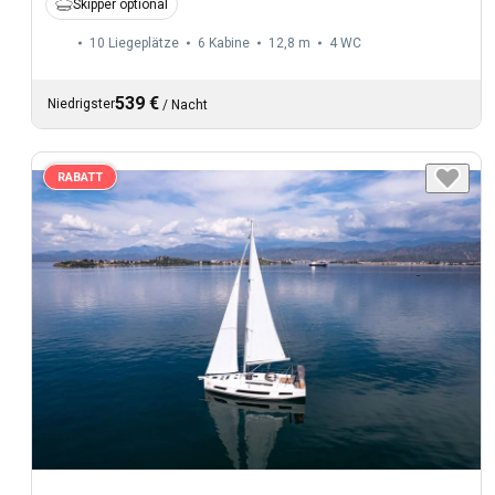
Skipper optional
10 Liegeplätze
6 Kabine
12,8 m
4
WC
539 €
Niedrigster
/
Nacht
RABATT