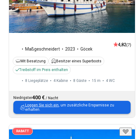
4,82
(7)
Maßgeschneidert
2023
Göcek
Mit Besatzung
Besitzer eines Superboots
Treibstoff im Preis enthalten
8 Liegeplätze
4 Kabine
8 Gäste
15 m
4
WC
400 €
Niedrigster
/
Nacht
Loggen Sie sich ein
, um zusätzliche Ersparnisse zu
erhalten.
RABATT