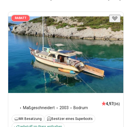
RABATT
4,97
(36)
Maßgeschneidert
2003
Bodrum
Mit Besatzung
Besitzer eines Superboots
Treibstoff im Preis enthalten