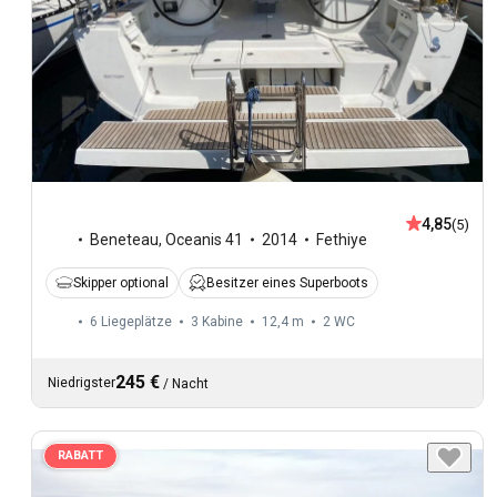
4,85
(5)
Beneteau
,
Oceanis 41
2014
Fethiye
Skipper optional
Besitzer eines Superboots
6 Liegeplätze
3 Kabine
12,4 m
2
WC
245 €
Niedrigster
/
Nacht
RABATT