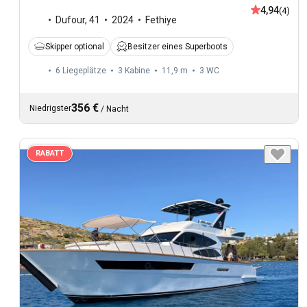
4,94
(4)
Dufour
,
41
2024
Fethiye
Skipper optional
Besitzer eines Superboots
6 Liegeplätze
3 Kabine
11,9 m
3
WC
356 €
Niedrigster
/
Nacht
RABATT