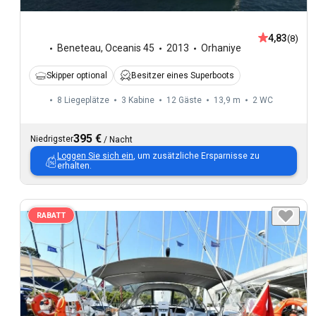
4,83
(8)
Beneteau
,
Oceanis 45
2013
Orhaniye
Skipper optional
Besitzer eines Superboots
8 Liegeplätze
3 Kabine
12 Gäste
13,9 m
2
WC
395 €
Niedrigster
/
Nacht
Loggen Sie sich ein
, um zusätzliche Ersparnisse zu
erhalten.
RABATT