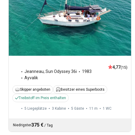
4,77
(15)
Jeanneau
,
Sun Odyssey 36i
1983
Ayvalik
Skipper angeboten
Besitzer eines Superboots
Treibstoff im Preis enthalten
5 Liegeplätze
3 Kabine
5 Gäste
11 m
1
WC
375 €
Niedrigster
/
Tag