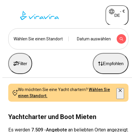
-
€
DE
Wählen Sie einen Standort
Datum auswählen
Filter
Empfohlen
Wo möchten Sie eine Yacht chartern?
Wählen Sie
einen Standort.
Yachtcharter und Boot Mieten
Es werden
7.509 -Angebote
an beliebten Orten angezeigt.