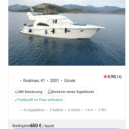
4,90
(14)
Rodman
,
41
2001
Göcek
Mit Besatzung
Besitzer eines Superboots
Treibstoff im Preis enthalten
4 Liegeplätze
2 Kabine
6 Gäste
14 m
2
WC
650 €
Niedrigster
/
Nacht