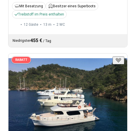
Mit Besatzung
Besitzer eines Superboots
Treibstoff im Preis enthalten
12 Gäste
13 m
2
WC
455 €
Niedrigster
/
Tag
RABATT