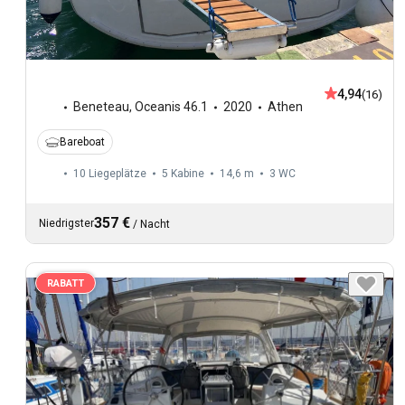
4,94
(16)
Beneteau
,
Oceanis 46.1
2020
Athen
Bareboat
10 Liegeplätze
5 Kabine
14,6 m
3
WC
357 €
Niedrigster
/
Nacht
RABATT