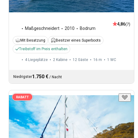
4,86
(7)
Maßgeschneidert
2010
Bodrum
Mit Besatzung
Besitzer eines Superboots
Treibstoff im Preis enthalten
4 Liegeplätze
2 Kabine
12 Gäste
16 m
1
WC
1.750 €
Niedrigster
/
Nacht
RABATT