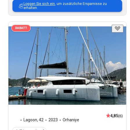
Loggen Sie sich ein
, um zusätzliche Ersparnisse zu
erhalten.
RABATT
4,85
(6)
Lagoon
,
42
2023
Orhaniye