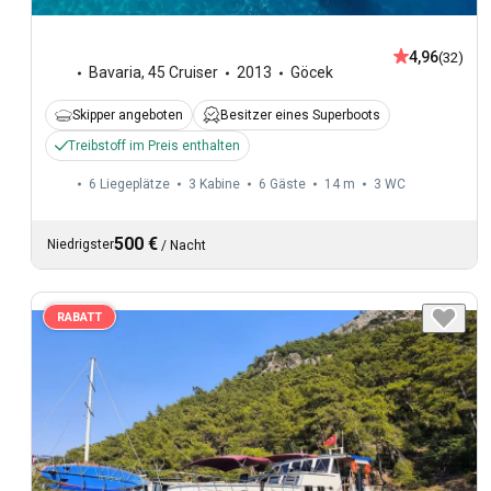
4,96
(32)
Bavaria
,
45 Cruiser
2013
Göcek
Skipper angeboten
Besitzer eines Superboots
Treibstoff im Preis enthalten
6 Liegeplätze
3 Kabine
6 Gäste
14 m
3
WC
500 €
Niedrigster
/
Nacht
RABATT