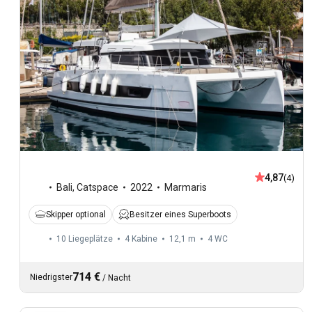
4,87
(4)
Bali
,
Catspace
2022
Marmaris
Skipper optional
Besitzer eines Superboots
10 Liegeplätze
4 Kabine
12,1 m
4
WC
714 €
Niedrigster
/
Nacht