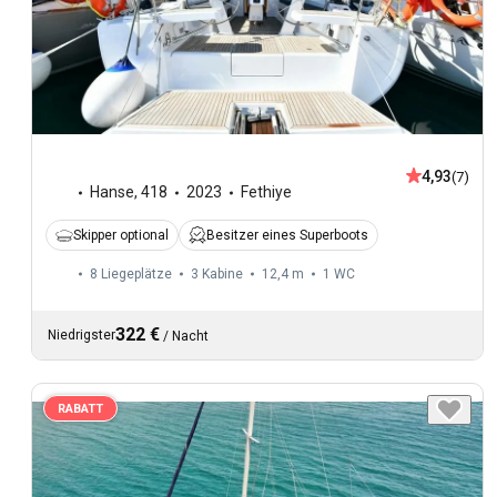
4,93
(7)
Hanse
,
418
2023
Fethiye
Skipper optional
Besitzer eines Superboots
8 Liegeplätze
3 Kabine
12,4 m
1
WC
322 €
Niedrigster
/
Nacht
RABATT