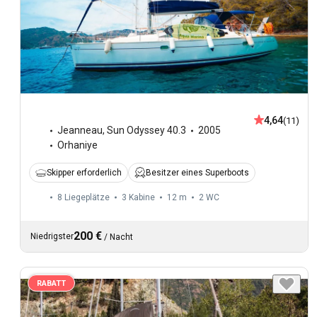
4,64
(11)
Jeanneau
,
Sun Odyssey 40.3
2005
Orhaniye
Skipper erforderlich
Besitzer eines Superboots
8 Liegeplätze
3 Kabine
12 m
2
WC
200 €
Niedrigster
/
Nacht
RABATT