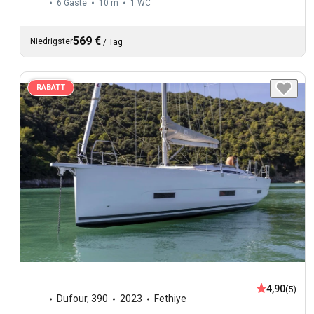
6 Gäste
10 m
1
WC
569 €
Niedrigster
/
Tag
RABATT
4,90
(5)
Dufour
,
390
2023
Fethiye