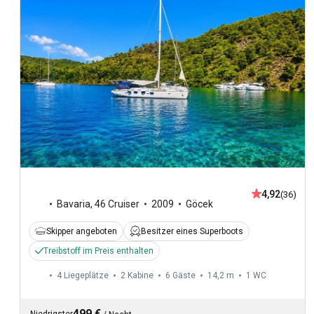
4,92
(36)
Bavaria
,
46 Cruiser
2009
Göcek
Skipper angeboten
Besitzer eines Superboots
Treibstoff im Preis enthalten
4 Liegeplätze
2 Kabine
6 Gäste
14,2 m
1
WC
499 €
Niedrigster