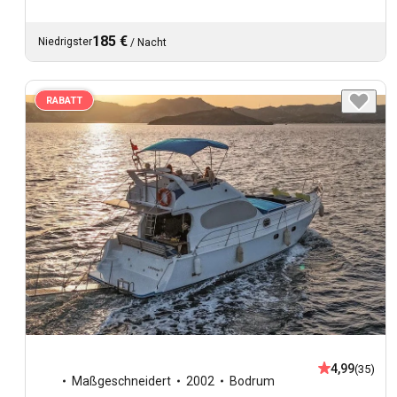
185 €
Niedrigster
/
Nacht
RABATT
4,99
(35)
Maßgeschneidert
2002
Bodrum