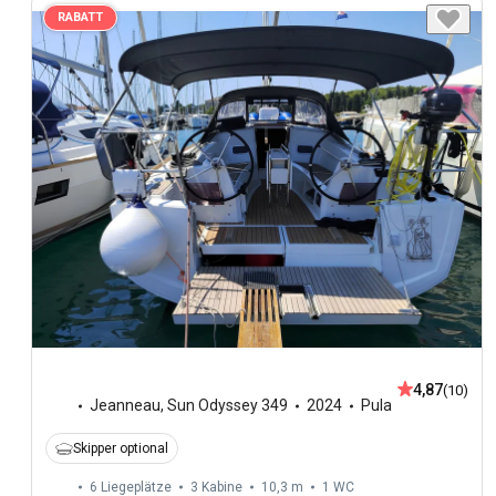
RABATT
4,87
(10)
Jeanneau
,
Sun Odyssey 349
2024
Pula
Skipper optional
6 Liegeplätze
3 Kabine
10,3 m
1
WC