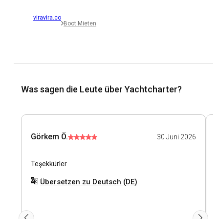
viravira.co
Boot Mieten
Was sagen die Leute über Yachtcharter?
Görkem Ö.
30 Juni 2026
Teşekkürler
İ
k
Übersetzen zu Deutsch (DE)
s