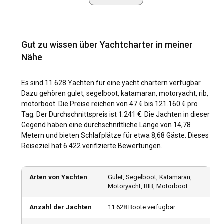
voller Freiheit, Eleganz und Zauber.
Was sind die beliebtesten Reiseziele und Routen
für Yachtcharter?
Gut zu wissen über Yachtcharter in meiner
Der Reiz des Yachtcharters hat Reisende auf der ganzen
Nähe
Welt in seinen Bann gezogen und es gibt eine Fülle von
Reisezielen zu erkunden. Mittelmeer-Hotspots wie
Es sind 11.628 Yachten für eine yacht chartern verfügbar.
Griechenland, Kroatien und Italien versprechen azurblaues
Dazu gehören gulet, segelboot, katamaran, motoryacht, rib,
Meer und ein reiches Erbe, während karibische Idyllen wie
motorboot. Die Preise reichen von 47 € bis 121.160 € pro
die Britischen Jungferninseln und Saint Martin mit
Tag. Der Durchschnittspreis ist 1.241 €. Die Jachten in dieser
unberührten Stränden und lebhaften Riffen aufwarten.
Gegend haben eine durchschnittliche Länge von 14,78
Etwas weiter entfernt liegen die exotischen südpazifischen
Metern und bieten Schlafplätze für etwa 8,68 Gäste. Dieses
Paradiese Tahiti und Fidschi, postkartenreife Abfolgen von
Reiseziel hat 6.422 verifizierte Bewertungen.
smaragdgrünen Inseln inmitten saphirblauer Meere,
während die sandgesäumten Inseln Floridas und der
Bahamas perfekte Einstiegsmöglichkeiten für Anfänger
Arten von Yachten
Gulet, Segelboot, Katamaran,
bieten, um eine Yacht zu chartern. Diese Charteryachten
Motoryacht, RIB, Motorboot
erweitern Ihren Horizont und entführen Sie auf eine Reise
durch bezaubernde Routen.
Anzahl der Jachten
11.628 Boote verfügbar