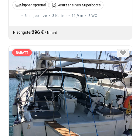
Skipper optional
Besitzer eines Superboots
6 Liegeplätze
3 Kabine
11,9 m
3
WC
296 €
Niedrigster
/
Nacht
RABATT