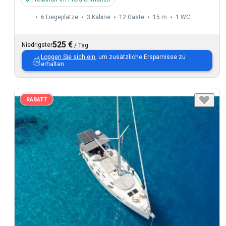
6 Liegeplätze
3 Kabine
12 Gäste
15 m
1
WC
525 €
Niedrigster
/
Tag
Loggen Sie sich ein
, um zusätzliche Ersparnisse zu
erhalten.
RABATT