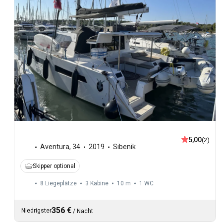
5,00
(2)
Aventura
,
34
2019
Sibenik
Skipper optional
8 Liegeplätze
3 Kabine
10 m
1
WC
356 €
Niedrigster
/
Nacht