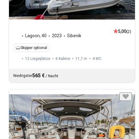
5,00
(2)
Lagoon
,
40
2023
Sibenik
Skipper optional
12 Liegeplätze
6 Kabine
11,7 m
4
WC
565 €
Niedrigster
/
Nacht