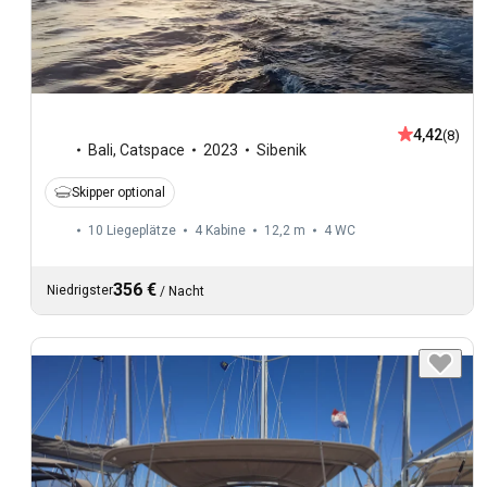
4,42
(8)
Bali
,
Catspace
2023
Sibenik
Skipper optional
10 Liegeplätze
4 Kabine
12,2 m
4
WC
356 €
Niedrigster
/
Nacht