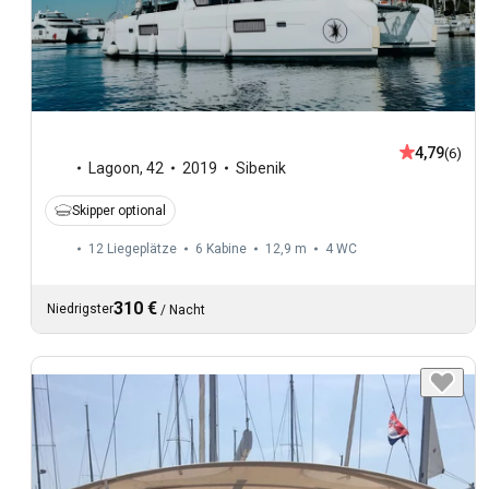
4,79
(6)
Lagoon
,
42
2019
Sibenik
Skipper optional
12 Liegeplätze
6 Kabine
12,9 m
4
WC
310 €
Niedrigster
/
Nacht