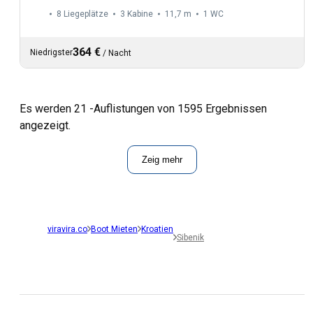
8 Liegeplätze
3 Kabine
11,7 m
1
WC
364 €
Niedrigster
/
Nacht
Es werden 21 -Auflistungen von 1595 Ergebnissen
angezeigt.
Zeig mehr
viravira.co
Boot Mieten
Kroatien
Sibenik