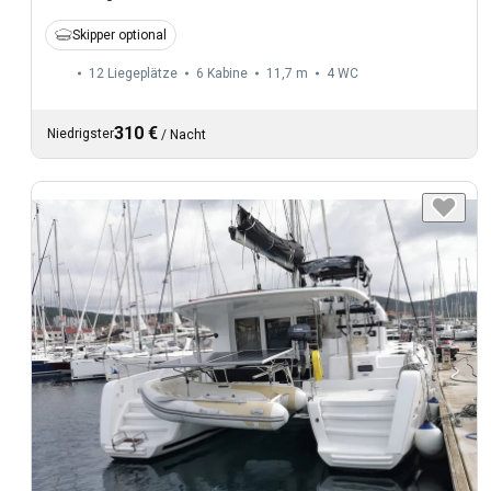
Skipper optional
12 Liegeplätze
6 Kabine
11,7 m
4
WC
310 €
Niedrigster
/
Nacht