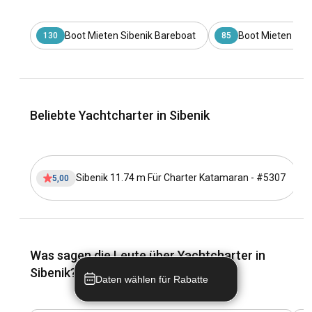
Fähren und Züge verbinden Šibenik mit anderen kroatischen
Städten. Für eine luxuriösere Reise bietet das Chartern einer
Yacht von Split oder Dubrovnik nach Šibenik
Boot Mieten Sibenik Bareboat
Boot Mieten Sibe
130
85
unvergleichliche Ausblicke auf die Adriaküste.
Was sind die beliebtesten Reiseziele und Routen
für Yachtcharter in Šibenik?
Beliebte Yachtcharter in Sibenik
Beginnen Sie Ihr Segelabenteuer am modernen Yachthafen
von Šibenik, navigieren Sie dann zu den sonnenverwöhnten
Kornaten und machen Sie Halt, um unberührte
Naturschönheiten und ruhige Strände zu erkunden. Fahren
Sibenik 11.74 m Für Charter Katamaran - #5307
5,00
Sie weiter zur bezaubernden Insel Zlarin, die für ihre
Korallentradition bekannt ist, bevor Sie zur historischen Insel
Prvić weiterfahren. Runden Sie Ihre maritime Erkundung in
der pulsierenden Stadt Vodice ab.
Was sagen die Leute über Yachtcharter in
Wann ist die beste Zeit, um eine Yacht in Šibenik zu
Sibenik?
chartern?
Daten wählen für Rabatte
Der perfekte Zeitpunkt für einen Bootsverleih in Šibenik ist