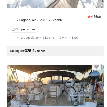
4,26
(3)
Lagoon
,
42
2018
Sibenik
Skipper optional
12 Liegeplätze
6 Kabine
12,9 m
4
WC
325 €
Niedrigster
/
Nacht