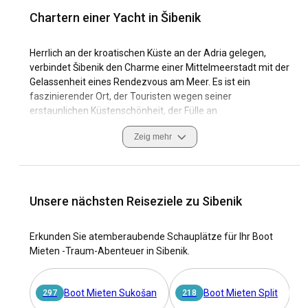
Chartern einer Yacht in Šibenik
Herrlich an der kroatischen Küste an der Adria gelegen,
verbindet Šibenik den Charme einer Mittelmeerstadt mit der
Gelassenheit eines Rendezvous am Meer. Es ist ein
faszinierender Ort, der Touristen wegen seiner
erstaunlichen Küstenschönheit, der Fülle an
sonnenverwöhnten Inseln und seinem reichen kulturellen
Zeig mehr
Erbe mit römischen, venezianischen und ungarischen
Einflüssen anzieht. Ein Yachtcharter in Šibenik bietet
exklusiven Zugang zu diesen herrlichen Erlebnissen und
mehr.
Unsere nächsten Reiseziele zu Sibenik
Als Segelziel ist Šibenik mit einem Labyrinth aus Buchten,
Riffen und über 240 Inseln, die die Stadt umgeben,
Erkunden Sie atemberaubende Schauplätze für Ihr Boot
konkurrenzlos. Die angenehmen Segelbedingungen,
Mieten -Traum-Abenteuer in Sibenik.
ergänzt durch moderne Yachthäfen und
Yachtversorgungseinrichtungen, bieten eine geeignete
Umgebung für ein unvergessliches Abenteuer auf See.
Boot Mieten Sukošan
Boot Mieten Split
297
218
1
Egal, ob Sie ein erfahrener Segler oder ein Anfänger sind,