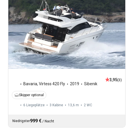
3,95
(3)
Bavaria
,
Virtess 420 Fly
2019
Sibenik
Skipper optional
6 Liegeplätze
3 Kabine
13,6 m
2
WC
999 €
Niedrigster
/
Nacht