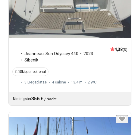
4,38
(3)
Jeanneau
,
Sun Odyssey 440
2023
Sibenik
Skipper optional
8 Liegeplätze
4 Kabine
13,4 m
2
WC
356 €
Niedrigster
/
Nacht