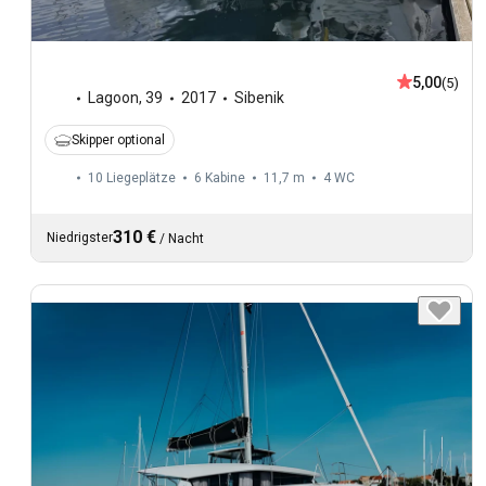
5,00
(5)
Lagoon
,
39
2017
Sibenik
Skipper optional
10 Liegeplätze
6 Kabine
11,7 m
4
WC
310 €
Niedrigster
/
Nacht