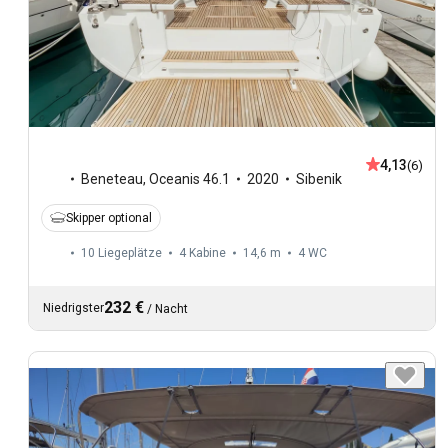
4,13
(6)
Beneteau
,
Oceanis 46.1
2020
Sibenik
Skipper optional
10 Liegeplätze
4 Kabine
14,6 m
4
WC
232 €
Niedrigster
/
Nacht