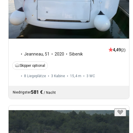
4,49
(2)
Jeanneau
,
51
2020
Sibenik
Skipper optional
8 Liegeplätze
3 Kabine
15,4 m
3
WC
581 €
Niedrigster
/
Nacht