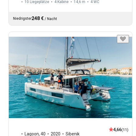
10 Liegeplätze
4 Kabine
14,6 m
4
WC
248 €
Niedrigster
/
Nacht
4,66
(11)
Lagoon
,
40
2020
Sibenik