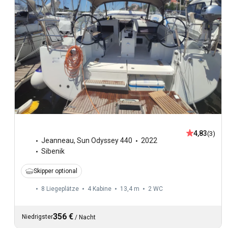
4,83
(3)
Jeanneau
,
Sun Odyssey 440
2022
Sibenik
Skipper optional
8 Liegeplätze
4 Kabine
13,4 m
2
WC
356 €
Niedrigster
/
Nacht