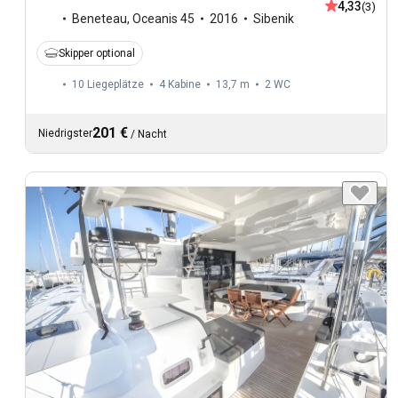
4,33
(3)
Beneteau
,
Oceanis 45
2016
Sibenik
Skipper optional
10 Liegeplätze
4 Kabine
13,7 m
2
WC
201 €
Niedrigster
/
Nacht