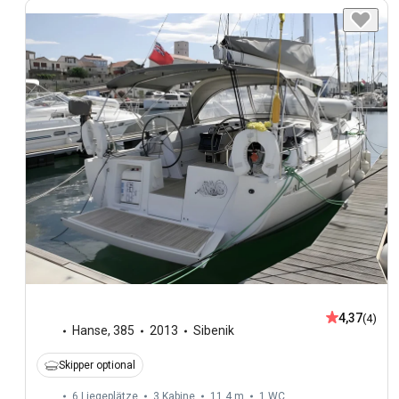
4,37
(4)
Hanse
,
385
2013
Sibenik
Skipper optional
6 Liegeplätze
3 Kabine
11,4 m
1
WC