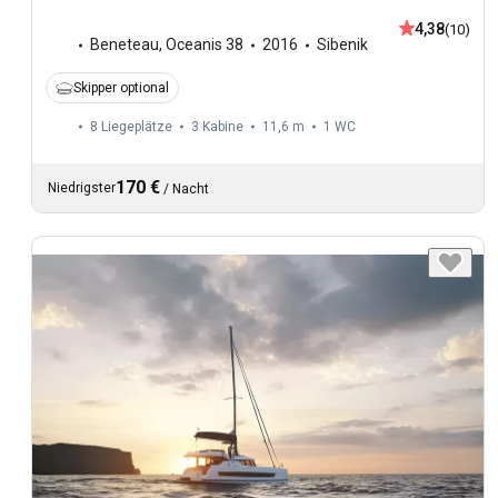
4,38
(10)
Beneteau
,
Oceanis 38
2016
Sibenik
Skipper optional
8 Liegeplätze
3 Kabine
11,6 m
1
WC
170 €
Niedrigster
/
Nacht