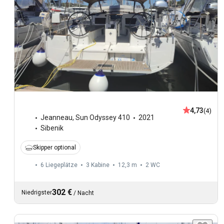
4,73
(4)
Jeanneau
,
Sun Odyssey 410
2021
Sibenik
Skipper optional
6 Liegeplätze
3 Kabine
12,3 m
2
WC
302 €
Niedrigster
/
Nacht