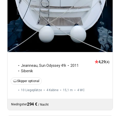
4,29
(4)
Jeanneau
,
Sun Odyssey 49i
2011
Sibenik
Skipper optional
10 Liegeplätze
4 Kabine
15,1 m
4
WC
294 €
Niedrigster
/
Nacht