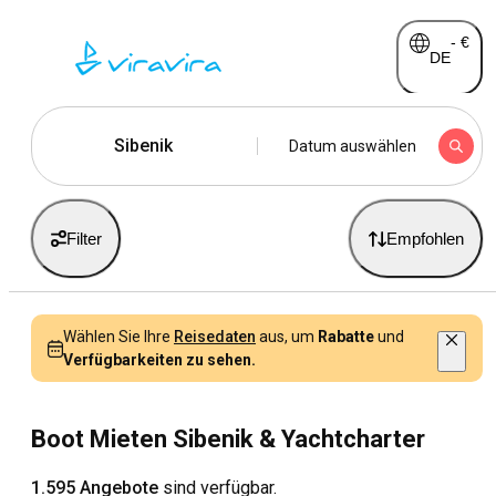
-
€
DE
Sibenik
Datum auswählen
Filter
Empfohlen
Wählen Sie Ihre
Reisedaten
aus, um
Rabatte
und
Verfügbarkeiten zu sehen.
Boot Mieten Sibenik & Yachtcharter
1.595 Angebote
sind verfügbar.