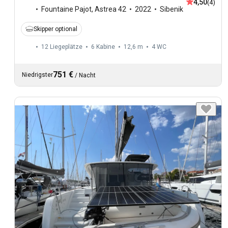
4,50
(4)
Fountaine Pajot
,
Astrea 42
2022
Sibenik
Skipper optional
12 Liegeplätze
6 Kabine
12,6 m
4
WC
751 €
Niedrigster
/
Nacht