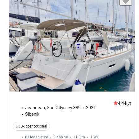
4,44
(7)
Jeanneau
,
Sun Odyssey 389
2021
Sibenik
Skipper optional
8 Liegeplätze
3 Kabine
11,8 m
1
WC