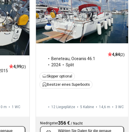
4,84
(2)
Beneteau
,
Oceanis 46.1
2024
Split
4,99
(2)
2015
Skipper optional
Besitzer eines Superboots
10 m
1
WC
12 Liegeplätze
5 Kabine
14,6 m
3
WC
356 €
Niedrigster
/
Nacht
e genaue
Wählen Sie Daten
für die genaue