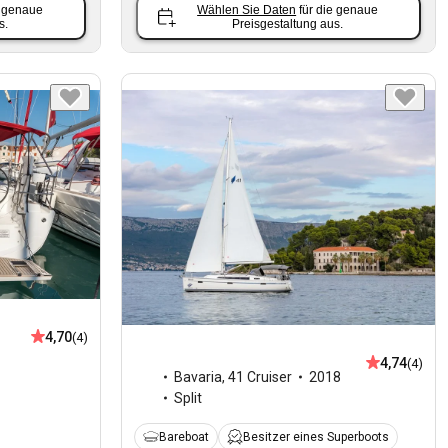
e genaue
Wählen Sie Daten
für die genaue
s.
Preisgestaltung aus.
4,70
(4)
4,74
(4)
Bavaria
,
41 Cruiser
2018
Split
Bareboat
Besitzer eines Superboots