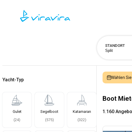
STANDORT
Wählen Sie
Yacht-Typ
Boot Miet
1.160 Angebo
Gulet
Segelboot
Katamaran
(
24
)
(
575
)
(
322
)