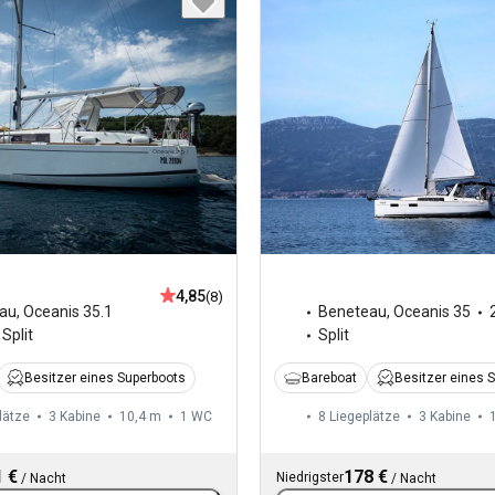
4,85
(8)
au
,
Oceanis 35.1
Beneteau
,
Oceanis 35
Split
Split
Besitzer eines Superboots
Bareboat
Besitzer eines 
lätze
3 Kabine
10,4 m
1
WC
8 Liegeplätze
3 Kabine
 €
178 €
Niedrigster
/
Nacht
/
Nacht