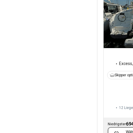
Excess
Skipper opt
12 Liege
694
Niedrigster
Wäh