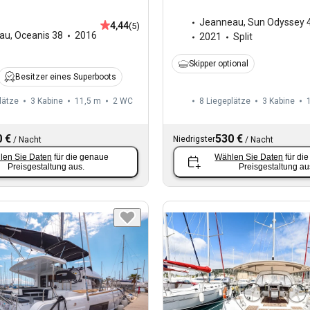
Jeanneau
,
Sun Odyssey 
4,44
(5)
au
,
Oceanis 38
2016
2021
Split
Skipper optional
Besitzer eines Superboots
lätze
3 Kabine
11,5 m
2
WC
8 Liegeplätze
3 Kabine
 €
530 €
Niedrigster
/
Nacht
/
Nacht
len Sie Daten
für die genaue
Wählen Sie Daten
für di
Preisgestaltung aus.
Preisgestaltung au