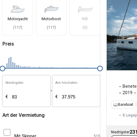
Motoryacht
Motorboot
RIB
(
117
)
(
117
)
(
0
)
Preis
Niedrigster
Am höchsten
Benete
-
2019
€
€
Bareboat
Art der Vermietung
8 Liegep
231
Niedrigster
Mit Skipper
515