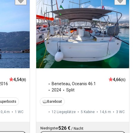
4,54
4,66
(8)
(6)
2016
Beneteau
,
Oceanis 46.1
2024
Split
Superboots
Bareboat
10,4 m
1
WC
12 Liegeplätze
5 Kabine
14,6 m
3
WC
526 €
Niedrigster
/
Nacht