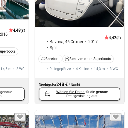
4,48
(3)
2016
4,42
(3)
Bavaria
,
46 Cruiser
2017
Split
Superboots
Bareboat
Besitzer eines Superboots
14,6 m
2
WC
9 Liegeplätze
4 Kabine
14,3 m
3
WC
248 €
Niedrigster
/
Nacht
e genaue
Wählen Sie Daten
für die genaue
s.
Preisgestaltung aus.