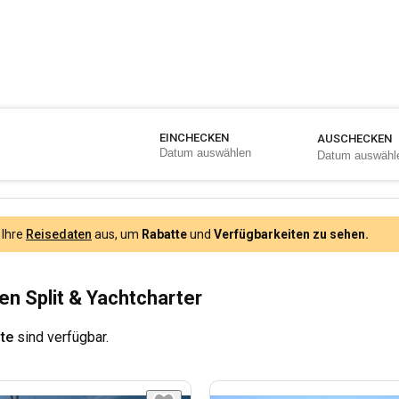
EINCHECKEN
AUSCHECKEN
 Ihre
Reisedaten
aus, um
Rabatte
und
Verfügbarkeiten zu sehen.
en Split & Yachtcharter
te
sind verfügbar.