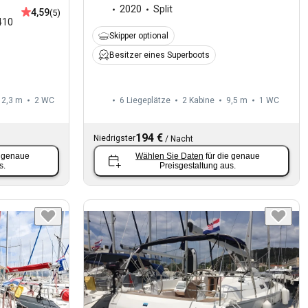
2020
Split
4,59
(5)
410
Skipper optional
Besitzer eines Superboots
12,3 m
2
WC
6 Liegeplätze
2 Kabine
9,5 m
1
WC
194 €
Niedrigster
/
Nacht
e genaue
Wählen Sie Daten
für die genaue
s.
Preisgestaltung aus.