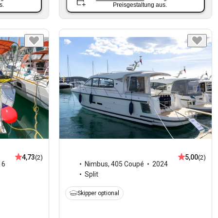
s.
Preisgestaltung aus.
4,73
5,00
(2)
(2)
16
Nimbus
,
405 Coupé
2024
Split
Skipper optional