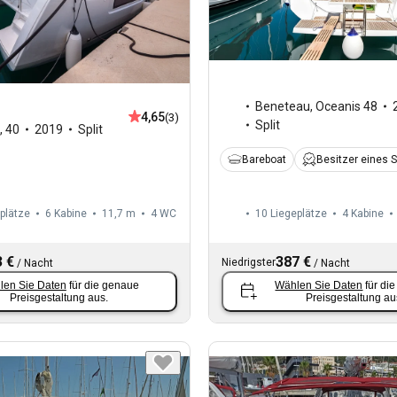
Beneteau
,
Oceanis 48
4,65
(3)
Split
,
40
2019
Split
Bareboat
Besitzer eines 
plätze
6 Kabine
11,7 m
4
WC
10 Liegeplätze
4 Kabine
 €
387 €
Niedrigster
/
Nacht
/
Nacht
len Sie Daten
für die genaue
Wählen Sie Daten
für di
Preisgestaltung aus.
Preisgestaltung au