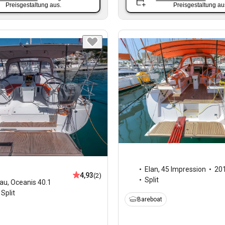
Preisgestaltung aus.
Preisgestaltung au
Elan
,
45 Impression
20
4,93
(2)
Split
au
,
Oceanis 40.1
Split
Bareboat