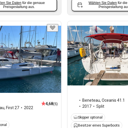
len Sie Daten
für die genaue
Wählen Sie Daten
für di
Preisgestaltung aus.
Preisgestaltung au
Beneteau
,
Oceanis 41.1
4,68
(5)
2017
Split
au
,
First 27
2022
Skipper optional
ional
Besitzer eines Superboots