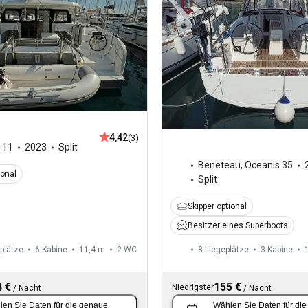
4,42
(3)
,
11
2023
Split
Beneteau
,
Oceanis 35
ional
Split
Skipper optional
Besitzer eines Superboots
plätze
6 Kabine
11,4 m
2
WC
8 Liegeplätze
3 Kabine
 €
155 €
Niedrigster
/
Nacht
/
Nacht
len Sie Daten
für die genaue
Wählen Sie Daten
für di