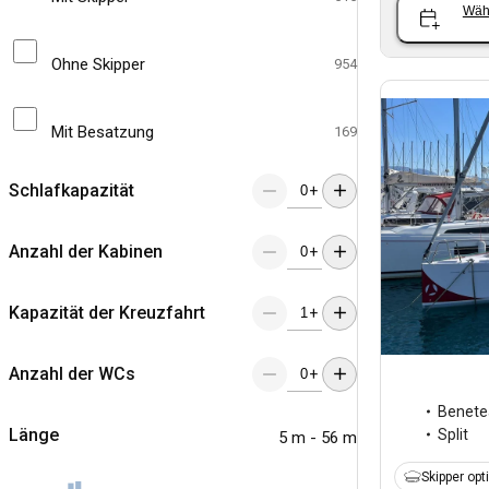
Wäh
Ohne Skipper
954
Mit Besatzung
169
Schlafkapazität
+
Anzahl der Kabinen
+
Kapazität der Kreuzfahrt
+
Anzahl der WCs
+
Benete
Länge
Split
5 m - 56 m
Skipper opt