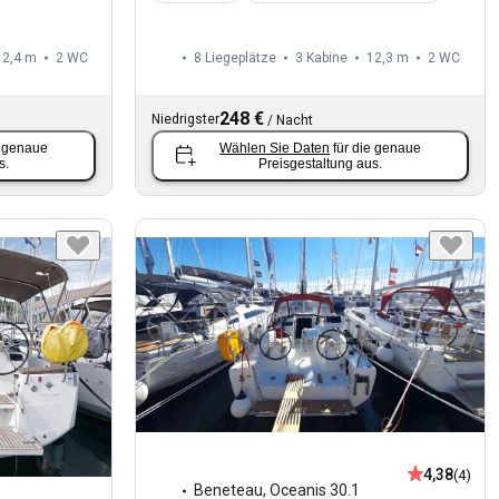
12,4 m
2
WC
8 Liegeplätze
3 Kabine
12,3 m
2
WC
248 €
Niedrigster
/
Nacht
e genaue
Wählen Sie Daten
für die genaue
s.
Preisgestaltung aus.
4,38
(4)
Beneteau
,
Oceanis 30.1