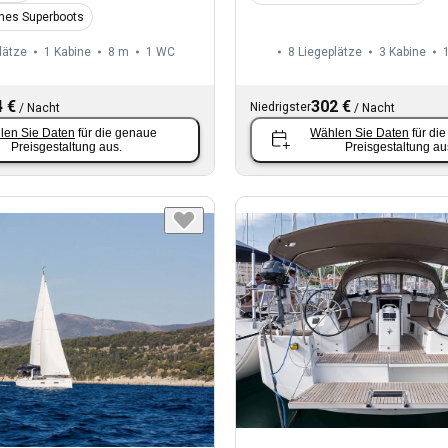
ines Superboots
lätze
1 Kabine
8 m
1
WC
8 Liegeplätze
3 Kabine
 €
302 €
Niedrigster
/
Nacht
/
Nacht
len Sie Daten
für die genaue
Wählen Sie Daten
für di
Preisgestaltung aus.
Preisgestaltung au