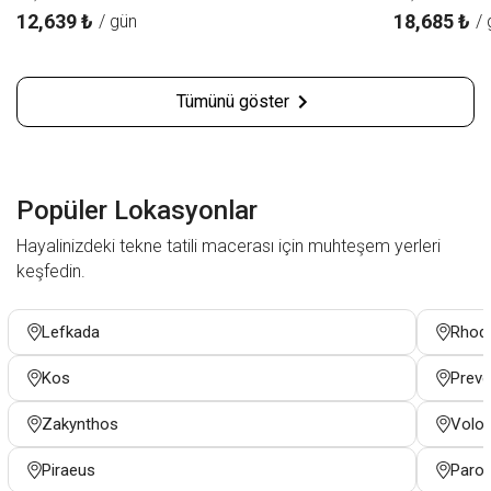
12,639 ₺
18,685 ₺
/ gün
/ 
Tümünü göster
Popüler Lokasyonlar
Hayalinizdeki tekne tatili macerası için muhteşem yerleri
keşfedin.
Lefkada
Rhod
Kos
Prev
Zakynthos
Volo
Piraeus
Paro