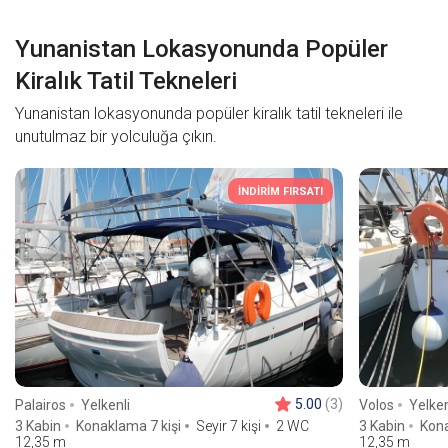
Yunanistan Lokasyonunda Popüler
Kiralık Tatil Tekneleri
Yunanistan lokasyonunda popüler kiralık tatil tekneleri ile
unutulmaz bir yolculuğa çıkın.
İNDİRİM FIRSATI
5.00
(3)
Palairos
Yelkenli
Volos
Yelken
3 Kabin
Konaklama 7 kişi
Seyir 7 kişi
2 WC
3 Kabin
Kona
12,35
m
12,35
m