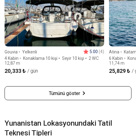
5.00
(4)
Gouvia
Yelkenli
Atina
Katam
4 Kabin
Konaklama 10 kişi
Seyir 10 kişi
2 WC
6 Kabin
Kona
12,87
m
11,74
m
20,333 ₺
25,829 ₺
/ gün
/ 
Tümünü göster
Yunanistan Lokasyonundaki Tatil
Teknesi Tipleri