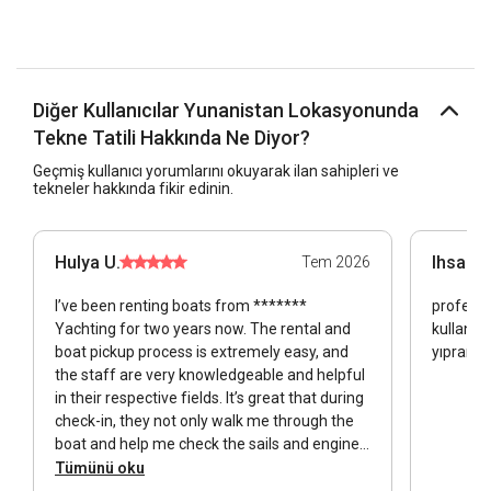
Diğer Kullanıcılar Yunanistan Lokasyonunda
Tekne Tatili Hakkında Ne Diyor?
Geçmiş kullanıcı yorumlarını okuyarak ilan sahipleri ve
tekneler hakkında fikir edinin.
Hulya U.
Ihsan c
Tem 2026
I’ve been renting boats from *******
profesyo
Yachting for two years now. The rental and
kullanılm
boat pickup process is extremely easy, and
yıpranmı
the staff are very knowledgeable and helpful
in their respective fields. It’s great that during
check-in, they not only walk me through the
boat and help me check the sails and engine,
but there’s also a detailed guide on board
Tümünü oku
showing exactly where everything is! I haven’t