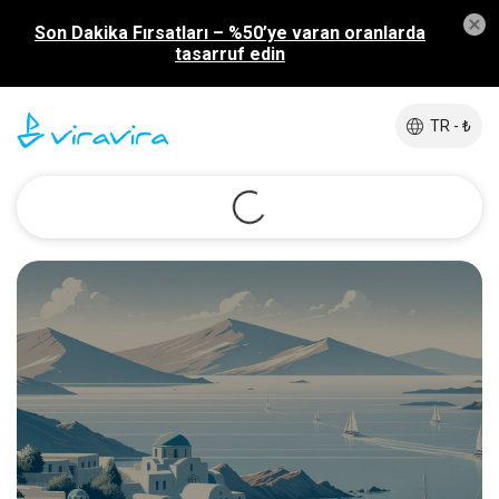
Son Dakika Fırsatları – %50’ye varan oranlarda
tasarruf edin
TR - ₺