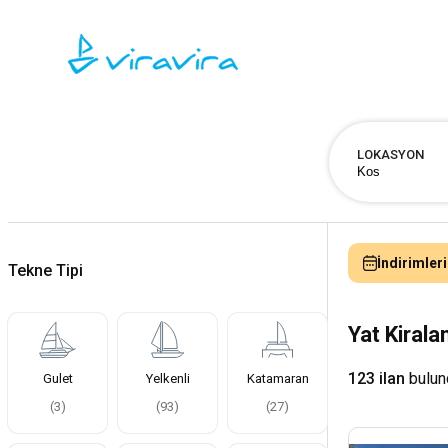
LOKASYON
İndirimleri
Tekne Tipi
Yat Kiral
123 ilan
bulun
Gulet
Yelkenli
Katamaran
(
3
)
(
93
)
(
27
)