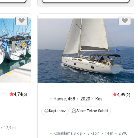
4,74
4,99
(6)
(2)
Hanse
,
458
2020
Kos
Kaptansız
Süper Tekne Sahibi
12,9 m
Konaklama 8 kişi
3 kabin
14 m
2
WC