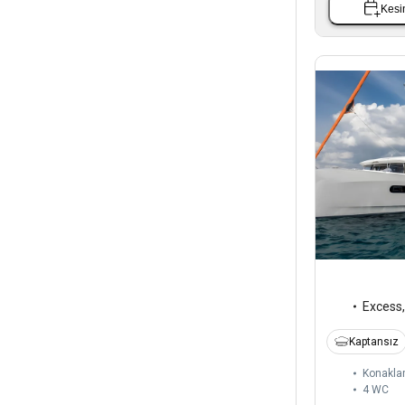
Kesin
Excess
Kaptansız
Konakla
4
WC