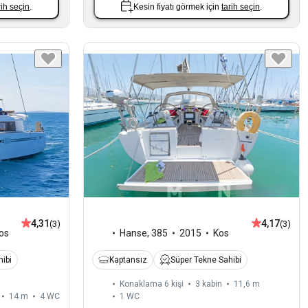
rih seçin
.
Kesin fiyatı görmek için
tarih seçin
.
4,31
4,17
(3)
(3)
os
Hanse
,
385
2015
Kos
ibi
Kaptansız
Süper Tekne Sahibi
Konaklama 6 kişi
3 kabin
11,6 m
14 m
4
WC
1
WC