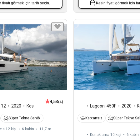
 fiyatı görmek için
tarih seçin
.
Kesin fiyatı görmek için
ta
4,53
(4)
,
12
2020
Kos
Lagoon
,
450F
2020
K
Süper Tekne Sahibi
Kaptansız
Süper Tekne Sah
ma 12 kişi
6 kabin
11,7 m
Konaklama 10 kişi
6 kabin