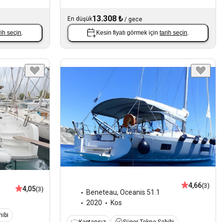
13.308 ₺
En düşük
/
gece
rih seçin
.
Kesin fiyatı görmek için
tarih seçin
.
4,66
(3)
4,05
(3)
Beneteau
,
Oceanis 51.1
2020
Kos
ibi