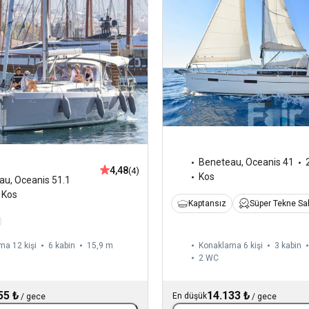
Beneteau
,
Oceanis 41
4,48
(4)
Kos
au
,
Oceanis 51.1
Kos
Kaptansız
Süper Tekne Sah
ma 12 kişi
6 kabin
15,9 m
Konaklama 6 kişi
3 kabin
2
WC
55 ₺
14.133 ₺
En düşük
/
gece
/
gece