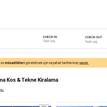
CHECK-IN
CHECK-OUT
ve
müsaitlikleri
görebilmek için seyahat tarihlerinizi
seçin.
ama Kos & Tekne Kiralama
du.