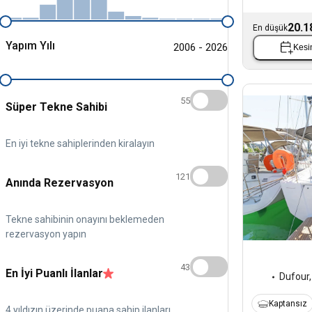
20.1
En düşük
Yapım Yılı
2006 - 2026
Kesin
55
Süper Tekne Sahibi
En iyi tekne sahiplerinden kiralayın
121
Anında Rezervasyon
Tekne sahibinin onayını beklemeden
rezervasyon yapın
43
En İyi Puanlı İlanlar
Dufour
Kaptansız
4 yıldızın üzerinde puana sahip ilanları