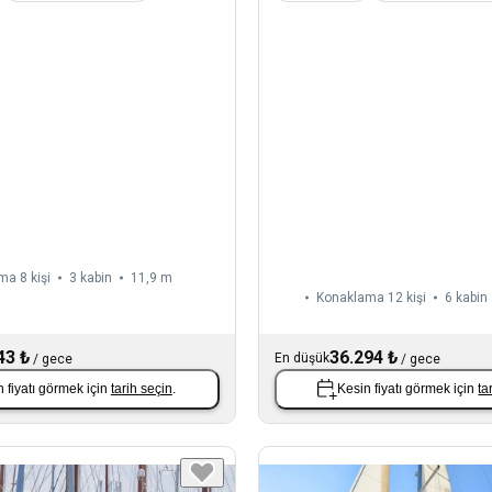
a 8 kişi
3 kabin
11,9 m
Konaklama 12 kişi
6 kabin
43 ₺
36.294 ₺
En düşük
/
gece
/
gece
 fiyatı görmek için
tarih seçin
.
Kesin fiyatı görmek için
ta