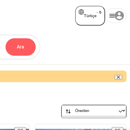
-
₺
Türkçe
Ara