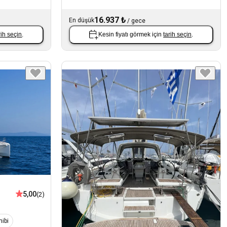
16.937 ₺
En düşük
/
gece
rih seçin
.
Kesin fiyatı görmek için
tarih seçin
.
5,00
(2)
ibi