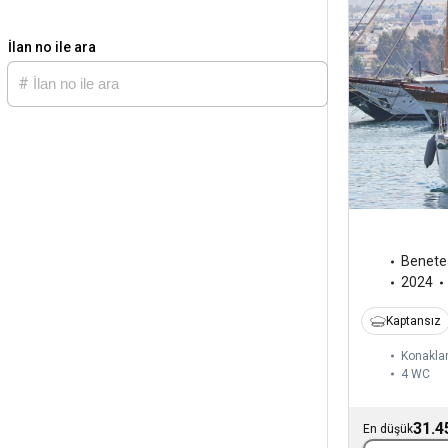
İlan no ile ara
Benete
2024
Kaptansız
Konakla
4
WC
31.4
En düşük