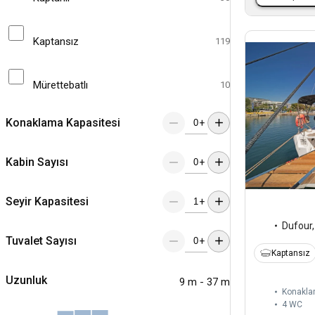
Kaptansız
119
Mürettebatlı
10
Konaklama Kapasitesi
+
Kabin Sayısı
+
Seyir Kapasitesi
+
Dufour
Tuvalet Sayısı
+
Kaptansız
Uzunluk
9 m - 37 m
Konakla
4
WC