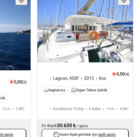
4,50
(4)
Lagoon
,
450F
2015
Kos
5,00
(3)
Kaptansız
Süper Tekne Sahibi
ibi
12 m
2
WC
Konaklama 10 kişi
6 kabin
14 m
4
WC
30.630 ₺
En düşük
/
gece
rih seçin
.
Kesin fiyatı görmek için
tarih seçin
.