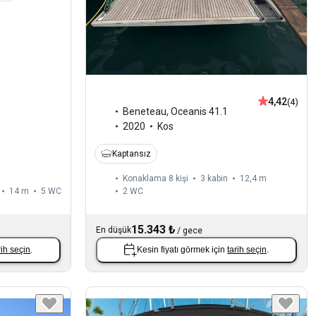
4,42
(4)
Beneteau
,
Oceanis 41.1
2020
Kos
Kaptansız
Konaklama 8 kişi
3 kabin
12,4 m
14 m
5
WC
2
WC
15.343 ₺
En düşük
/
gece
rih seçin
.
Kesin fiyatı görmek için
tarih seçin
.