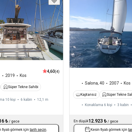
4,60
(4)
1
2019
Kos
Salona
,
40
2007
Kos
Süper Tekne Sahibi
Kaptansız
Süper Tekne Sah
ma 10 kişi
6 kabin
12,1 m
Konaklama 6 kişi
3 kabin
16 ₺
12.923 ₺
En düşük
/
gece
/
gece
 fiyatı görmek için
tarih seçin
.
Kesin fiyatı görmek için
ta