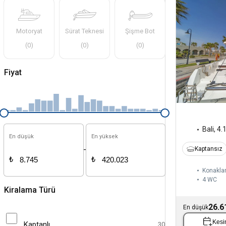
Motoryat
Sürat Teknesi
Şişme Bot
(
0
)
(
0
)
(
0
)
Fiyat
Bali
,
4.
En düşük
En yüksek
-
Kaptansız
₺
₺
Konakla
4
WC
Kiralama Türü
26.6
En düşük
Kesin
Kaptanlı
30