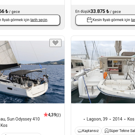
66 ₺
33.875 ₺
En düşük
/
gece
/
gece
 fiyatı görmek için
tarih seçin
.
Kesin fiyatı görmek için
ta
4,39
(2)
eau
,
Sun Odyssey 410
Lagoon
,
39
2014
Kos
Kos
Kaptansız
Süper Tekne Sah