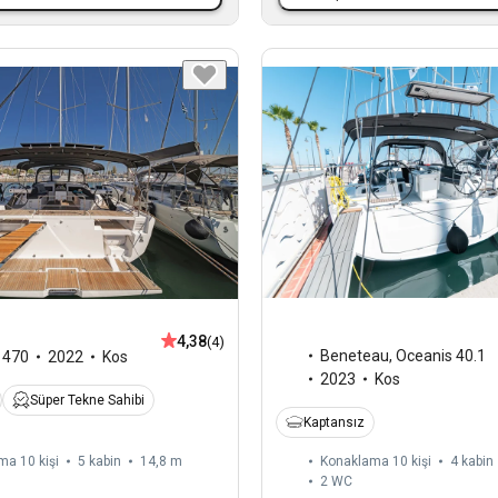
4,38
(4)
Beneteau
,
Oceanis 40.1
,
470
2022
Kos
2023
Kos
Süper Tekne Sahibi
Kaptansız
ma 10 kişi
5 kabin
14,8 m
Konaklama 10 kişi
4 kabin
2
WC