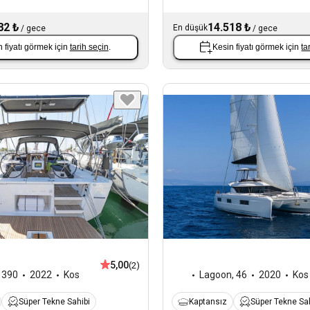
82 ₺
14.518 ₺
En düşük
/
gece
/
gece
 fiyatı görmek için
tarih seçin
.
Kesin fiyatı görmek için
ta
5,00
(2)
,
390
2022
Kos
Lagoon
,
46
2020
Kos
Süper Tekne Sahibi
Kaptansız
Süper Tekne Sah