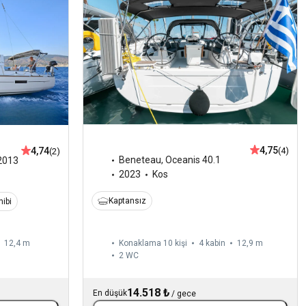
4,75
4,74
(4)
(2)
Beneteau
,
Oceanis 40.1
2013
2023
Kos
Kaptansız
ibi
12,4 m
Konaklama 10 kişi
4 kabin
12,9 m
2
WC
14.518 ₺
En düşük
/
gece