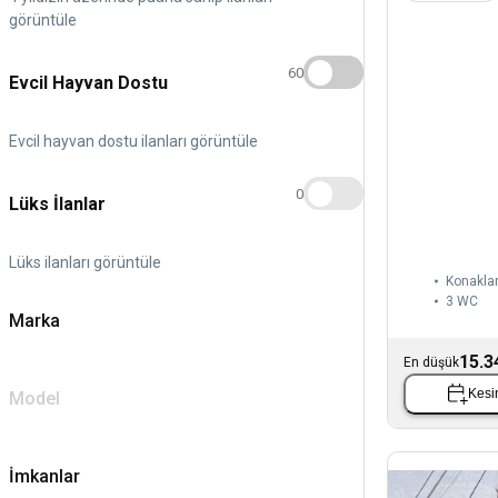
görüntüle
60
Evcil Hayvan Dostu
Evcil hayvan dostu ilanları görüntüle
0
Lüks İlanlar
Lüks ilanları görüntüle
Konaklam
3
WC
Marka
15.3
En düşük
Kesin
Model
İmkanlar