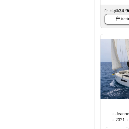
24.9
En düşük
Kesin
Jeann
2021