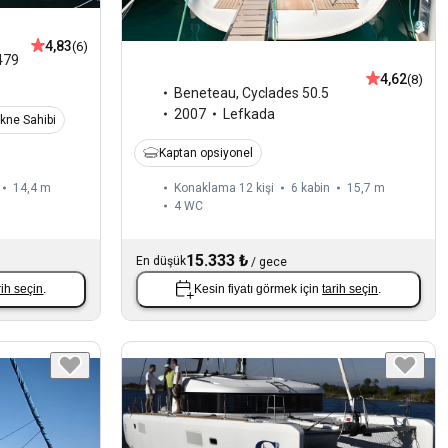
4,83
(6)
479
4,62
(8)
Beneteau
,
Cyclades 50.5
2007
Lefkada
kne Sahibi
Kaptan opsiyonel
14,4 m
Konaklama 12 kişi
6 kabin
15,7 m
4
WC
15.333 ₺
En düşük
/
gece
rih seçin
.
Kesin fiyatı görmek için
tarih seçin
.