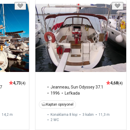
4,73
4,68
(4)
(4)
7
Jeanneau
,
Sun Odyssey 37.1
1996
Lefkada
Kaptan opsiyonel
14,2 m
Konaklama 8 kişi
3 kabin
11,3 m
2
WC