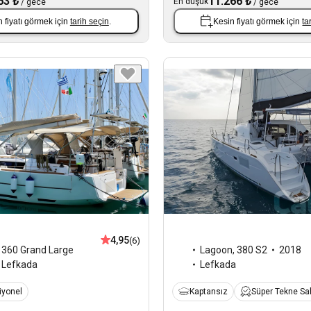
63 ₺
11.266 ₺
En düşük
/
gece
/
gece
 fiyatı görmek için
tarih seçin
.
Kesin fiyatı görmek için
ta
4,95
(6)
,
360 Grand Large
Lagoon
,
380 S2
2018
Lefkada
Lefkada
iyonel
Kaptansız
Süper Tekne Sah