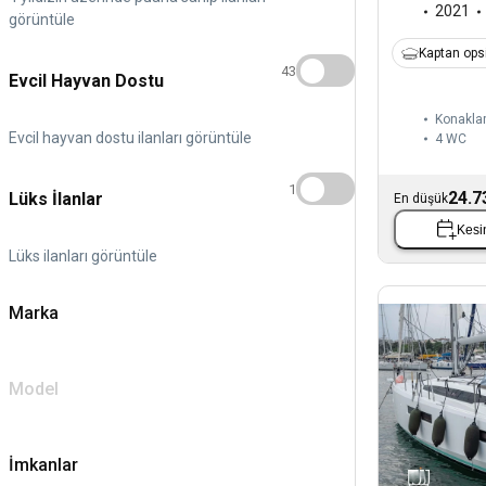
2021
görüntüle
Kaptan ops
43
Evcil Hayvan Dostu
Konakla
Evcil hayvan dostu ilanları görüntüle
4
WC
1
24.7
Lüks İlanlar
En düşük
Kesin
Lüks ilanları görüntüle
Marka
Model
İmkanlar