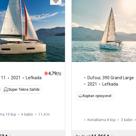
4,79
(5)
Dufour
,
390 Grand Large
,
11
2021
Lefkada
2021
Lefkada
Süper Tekne Sahibi
Kaptan opsiyonel
ma 10 kişi
6 kabin
11,4 m
Konaklama 8 kişi
3 kabin