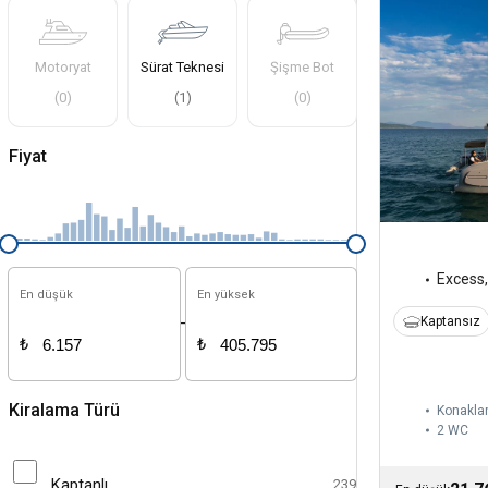
Motoryat
Sürat Teknesi
Şişme Bot
(
0
)
(
1
)
(
0
)
Fiyat
Excess
En düşük
En yüksek
-
Kaptansız
₺
₺
Kiralama Türü
Konakla
2
WC
Kaptanlı
239