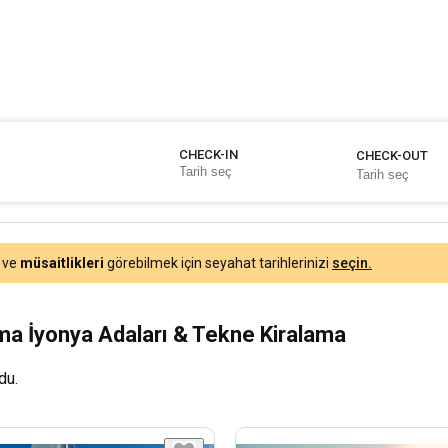
CHECK-IN
CHECK-OUT
ve
müsaitlikleri
görebilmek için seyahat tarihlerinizi
seçin.
ama İyonya Adaları & Tekne Kiralama
du.