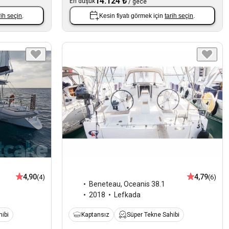
14.124 ₺
En düşük
/
gece
rih seçin
.
Kesin fiyatı görmek için
tarih seçin
.
4,90
4,79
(4)
(6)
Beneteau
,
Oceanis 38.1
2018
Lefkada
ibi
Kaptansız
Süper Tekne Sahibi