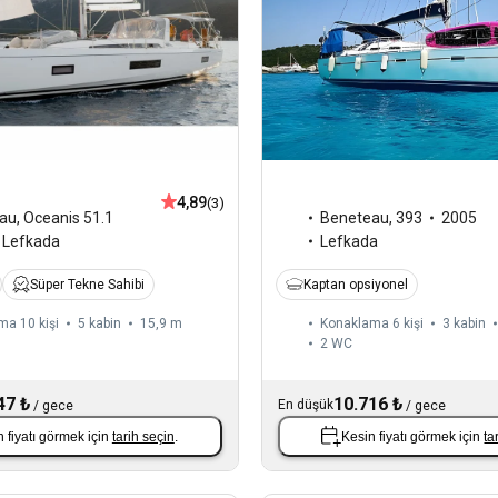
4,89
(3)
Beneteau
,
393
2005
au
,
Oceanis 51.1
Lefkada
Lefkada
Kaptan opsiyonel
Süper Tekne Sahibi
ma 10 kişi
5 kabin
15,9 m
Konaklama 6 kişi
3 kabin
2
WC
47 ₺
10.716 ₺
En düşük
/
gece
/
gece
 fiyatı görmek için
tarih seçin
.
Kesin fiyatı görmek için
ta