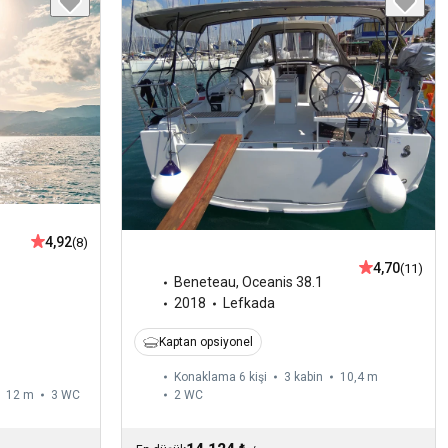
4,92
(8)
4,70
(11)
Beneteau
,
Oceanis 38.1
2018
Lefkada
Kaptan opsiyonel
Konaklama 6 kişi
3 kabin
10,4 m
12 m
3
WC
2
WC