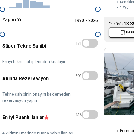
Konaklam
1
WC
Yapım Yılı
1990 - 2026
13.3
En düşük
Kesin
171
Süper Tekne Sahibi
En iyi tekne sahiplerinden kiralayın
593
Anında Rezervasyon
Tekne sahibinin onayını beklemeden
rezervasyon yapın
136
En İyi Puanlı İlanlar
Fountai
4 yıldızın üzerinde puana sahip ilanları