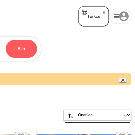
-
₺
Türkçe
Ara