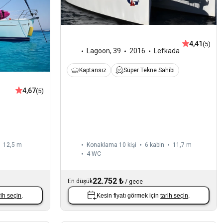
4,41
(5)
Lagoon
,
39
2016
Lefkada
Kaptansız
Süper Tekne Sahibi
4,67
(5)
12,5 m
Konaklama 10 kişi
6 kabin
11,7 m
4
WC
22.752 ₺
En düşük
/
gece
rih seçin
.
Kesin fiyatı görmek için
tarih seçin
.