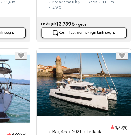
11,6 m
Konaklama 8 kişi
3 kabin
11,5 m
2
WC
13.739 ₺
En düşük
/
gece
rih seçin
.
Kesin fiyatı görmek için
tarih seçin
.
4,70
(9)
Bali
,
4.6
2021
Lefkada