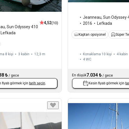
Jeanneau
,
Sun Odyssey 
4,52
(10)
2016
Lefkada
eau
,
Sun Odyssey 410
Lefkada
Kaptan opsiyonel
Süper Te
a 8 kişi
3 kabin
12,3 m
Konaklama 10 kişi
4 kabin
4
WC
38 ₺
7.034 ₺
En düşük
/
gece
/
gece
 fiyatı görmek için
tarih seçin
.
Kesin fiyatı görmek için
ta