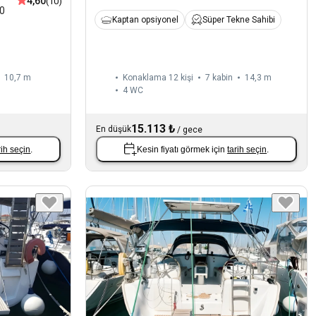
4,60
(10)
0
Kaptan opsiyonel
Süper Tekne Sahibi
10,7 m
Konaklama 12 kişi
7 kabin
14,3 m
4
WC
15.113 ₺
En düşük
/
gece
rih seçin
.
Kesin fiyatı görmek için
tarih seçin
.