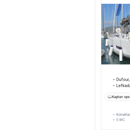
Dufour
Lefkad
Kaptan ops
Konakla
5
WC