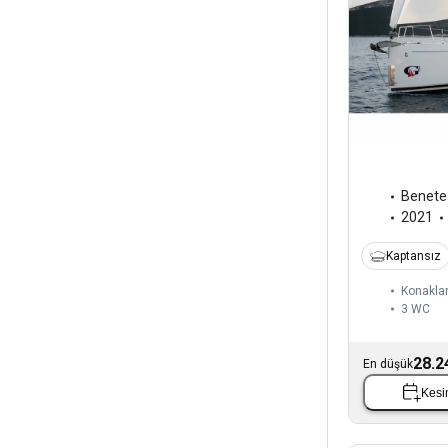
Benete
2021
Kaptansız
Konakla
3
WC
28.2
En düşük
Kesin