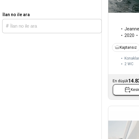
İlan no ile ara
Jeann
2020
Kaptansız
Konaklam
2
WC
14.8
En düşük
Kesin