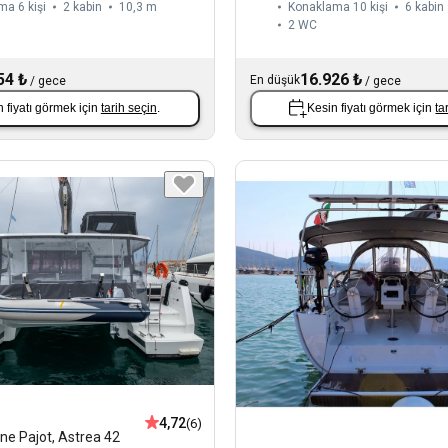
a 6 kişi
2 kabin
10,3 m
Konaklama 10 kişi
6 kabin
2
WC
54 ₺
16.926 ₺
En düşük
/
gece
/
gece
 fiyatı görmek için
tarih seçin
.
Kesin fiyatı görmek için
ta
4,72
(6)
ne Pajot
,
Astrea 42