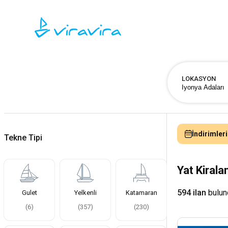
LOKASYON
İndirimleri
Tekne Tipi
Yat Kiral
594 ilan
bulun
Gulet
Yelkenli
Katamaran
(
6
)
(
357
)
(
230
)