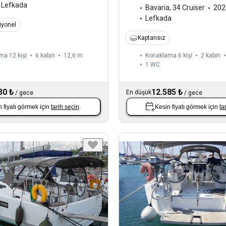
Lefkada
Bavaria
,
34 Cruiser
202
Lefkada
iyonel
Kaptansız
ma 12 kişi
6 kabin
12,6 m
Konaklama 6 kişi
2 kabin
1
WC
30 ₺
12.585 ₺
En düşük
/
gece
/
gece
 fiyatı görmek için
tarih seçin
.
Kesin fiyatı görmek için
ta