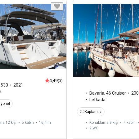
4,49
(3)
,
530
2021
a
Bavaria
,
46 Cruiser
200
Lefkada
iyonel
Kaptansız
ma 12 kişi
5 kabin
16,4 m
Konaklama 9 kişi
4 kabin
2
WC