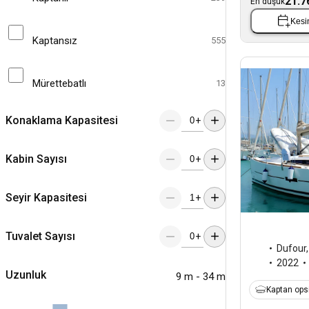
21.7
En düşük
Kesin
Kaptansız
555
Mürettebatlı
13
Konaklama Kapasitesi
+
Kabin Sayısı
+
Seyir Kapasitesi
+
Tuvalet Sayısı
+
Dufour
2022
Uzunluk
9 m - 34 m
Kaptan ops