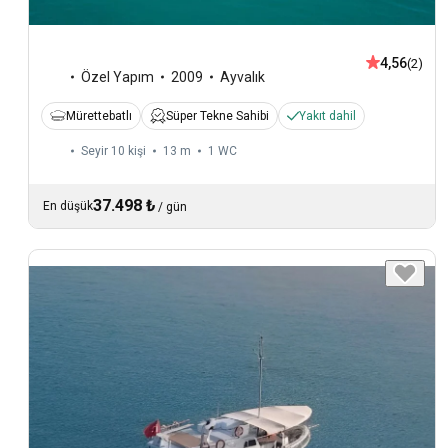
4,56
(2)
Özel Yapım
2009
Ayvalık
Mürettebatlı
Süper Tekne Sahibi
Yakıt dahil
Seyir 10 kişi
13 m
1
WC
37.498 ₺
En düşük
/
gün