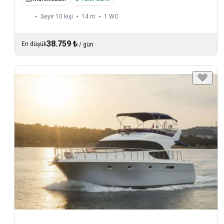
Seyir 10 kişi
14 m
1
WC
38.759 ₺
En düşük
/
gün