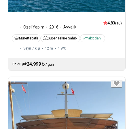
4,83
(10)
Özel Yapım
2016
Ayvalık
Mürettebatlı
Süper Tekne Sahibi
Yakıt dahil
Seyir 7 kişi
12 m
1
WC
24.999 ₺
En düşük
/
gün