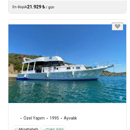
21.929 ₺
En düşük
/
gün
Özel Yapım
1995
Ayvalık
Mürettebatlı
Yakıt dahil