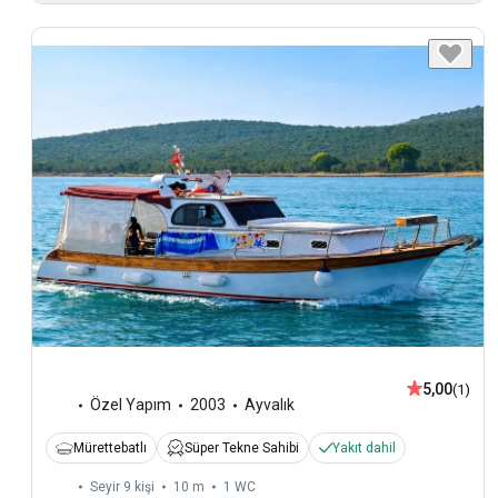
5,00
(1)
Özel Yapım
2003
Ayvalık
Mürettebatlı
Süper Tekne Sahibi
Yakıt dahil
Seyir 9 kişi
10 m
1
WC