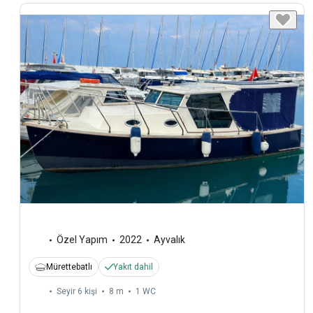
Özel Yapım
2022
Ayvalık
Mürettebatlı
Yakıt dahil
Seyir 6 kişi
8 m
1
WC