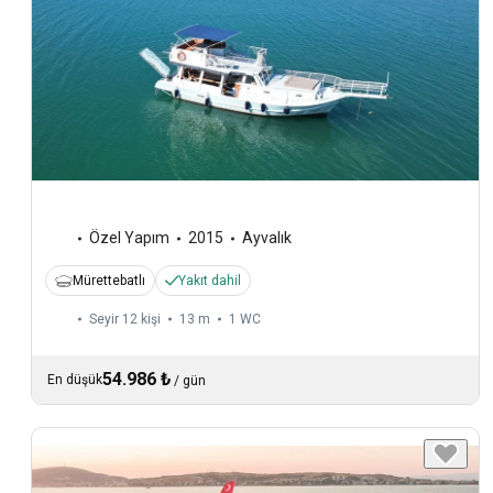
Özel Yapım
2015
Ayvalık
Mürettebatlı
Yakıt dahil
Seyir 12 kişi
13 m
1
WC
54.986 ₺
En düşük
/
gün