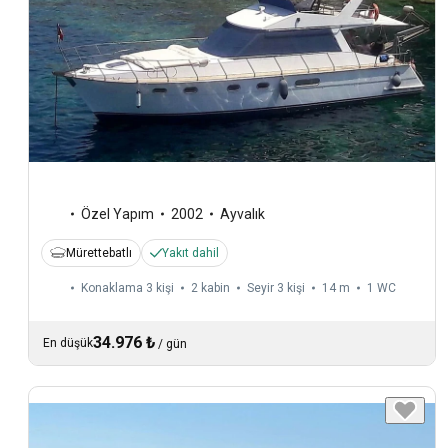
Özel Yapım
2002
Ayvalık
Mürettebatlı
Yakıt dahil
Konaklama 3 kişi
2 kabin
Seyir 3 kişi
14 m
1
WC
34.976 ₺
En düşük
/
gün