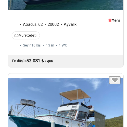
Yeni
Abacus
,
62
20002
Ayvalık
Mürettebatlı
Seyir 10 kişi
13 m
1
WC
52.081 ₺
En düşük
/
gün