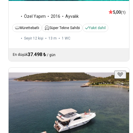
5,00
(1)
Özel Yapım
2016
Ayvalık
Mürettebatlı
Süper Tekne Sahibi
Yakıt dahil
Seyir 12 kişi
13 m
1
WC
37.498 ₺
En düşük
/
gün