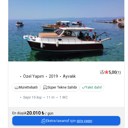
5,00
(1)
Özel Yapım
2019
Ayvalık
Mürettebatlı
Süper Tekne Sahibi
Yakıt dahil
Seyir 10 kişi
11 m
1
WC
20.010 ₺
En düşük
/
gün
Ekstra tasarruf için
giriş yapın