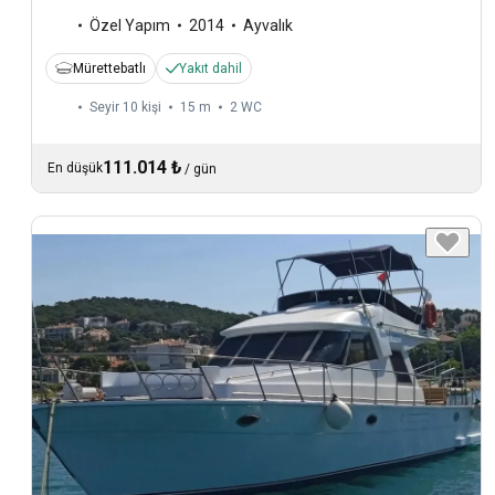
Özel Yapım
2014
Ayvalık
Mürettebatlı
Yakıt dahil
Seyir 10 kişi
15 m
2
WC
111.014 ₺
En düşük
/
gün