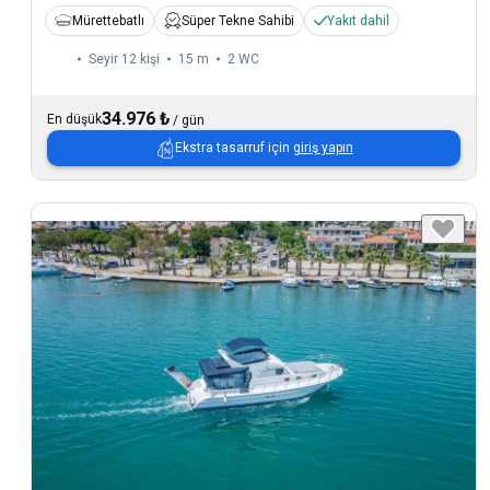
Mürettebatlı
Süper Tekne Sahibi
Yakıt dahil
Seyir 12 kişi
15 m
2
WC
34.976 ₺
En düşük
/
gün
Ekstra tasarruf için
giriş yapın