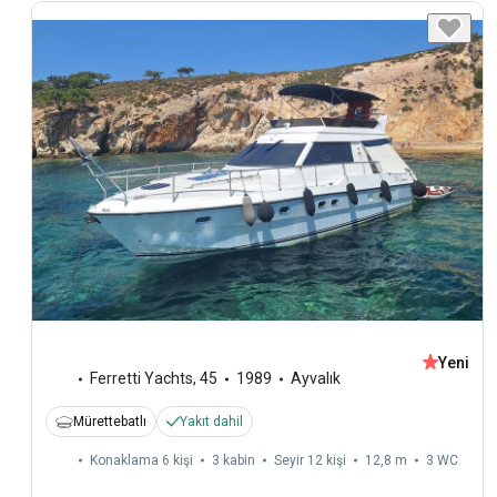
Yeni
Ferretti Yachts
,
45
1989
Ayvalık
Mürettebatlı
Yakıt dahil
Konaklama 6 kişi
3 kabin
Seyir 12 kişi
12,8 m
3
WC