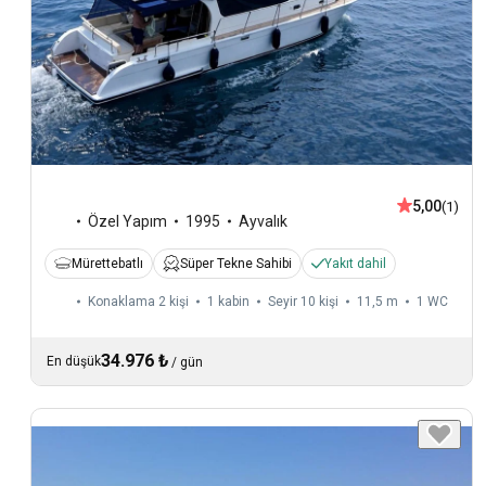
5,00
(1)
Özel Yapım
1995
Ayvalık
Mürettebatlı
Süper Tekne Sahibi
Yakıt dahil
Konaklama 2 kişi
1 kabin
Seyir 10 kişi
11,5 m
1
WC
34.976 ₺
En düşük
/
gün