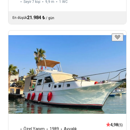
Seyir 7 kişi
9,9 m
1
WC
21.984 ₺
En düşük
/
gün
4,98
(5)
Özel Yapım
1989
Ayvalık