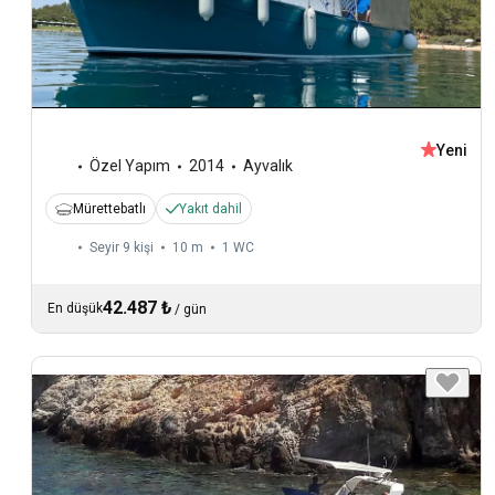
Yeni
Özel Yapım
2014
Ayvalık
Mürettebatlı
Yakıt dahil
Seyir 9 kişi
10 m
1
WC
42.487 ₺
En düşük
/
gün