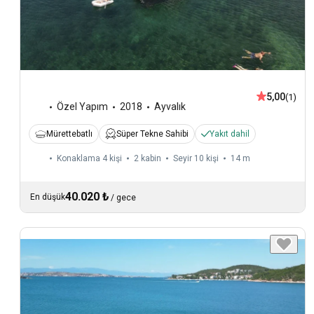
5,00
(1)
Özel Yapım
2018
Ayvalık
Mürettebatlı
Süper Tekne Sahibi
Yakıt dahil
Konaklama 4 kişi
2 kabin
Seyir 10 kişi
14 m
40.020 ₺
En düşük
/
gece