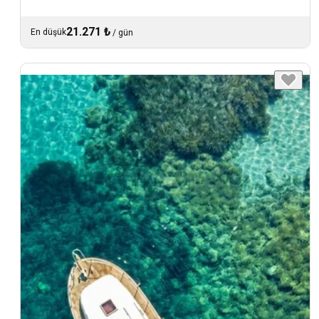
21.271 ₺
En düşük
/
gün