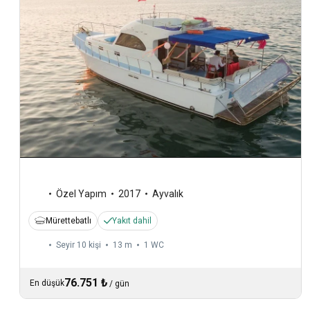
Özel Yapım
2017
Ayvalık
Mürettebatlı
Yakıt dahil
Seyir 10 kişi
13 m
1
WC
76.751 ₺
En düşük
/
gün