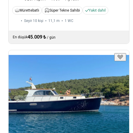
Mürettebatlı
Süper Tekne Sahibi
Yakıt dahil
Seyir 10 kişi
11,1 m
1
WC
45.009 ₺
En düşük
/
gün