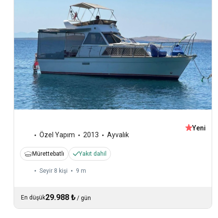
Yeni
Özel Yapım
2013
Ayvalık
Mürettebatlı
Yakıt dahil
Seyir 8 kişi
9 m
29.988 ₺
En düşük
/
gün