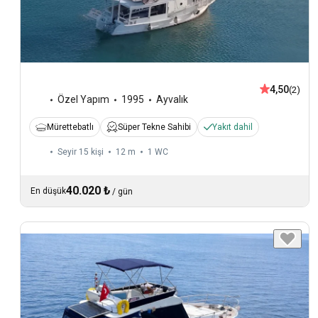
4,50
(2)
Özel Yapım
1995
Ayvalık
Mürettebatlı
Süper Tekne Sahibi
Yakıt dahil
Seyir 15 kişi
12 m
1
WC
40.020 ₺
En düşük
/
gün