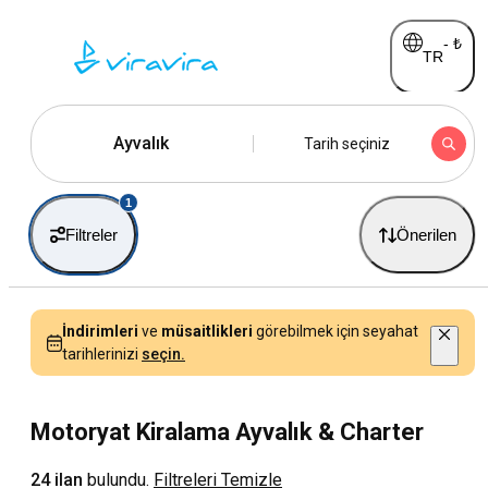
-
₺
TR
Ayvalık
Tarih seçiniz
1
Filtreler
Önerilen
İndirimleri
ve
müsaitlikleri
görebilmek için seyahat
tarihlerinizi
seçin.
Motoryat Kiralama Ayvalık & Charter
24 ilan
bulundu.
Filtreleri Temizle