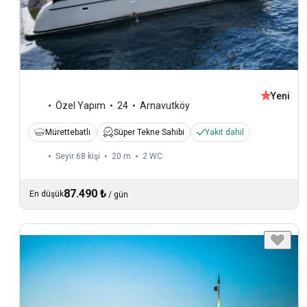
Yeni
Özel Yapım
24
Arnavutköy
Mürettebatlı
Süper Tekne Sahibi
Yakıt dahil
Seyir 68 kişi
20 m
2
WC
87.490 ₺
En düşük
/
gün