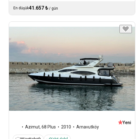
41.657 ₺
En düşük
/
gün
Yeni
Azimut
,
68 Plus
2010
Arnavutköy
Mürettebatlı
Yakıt dahil