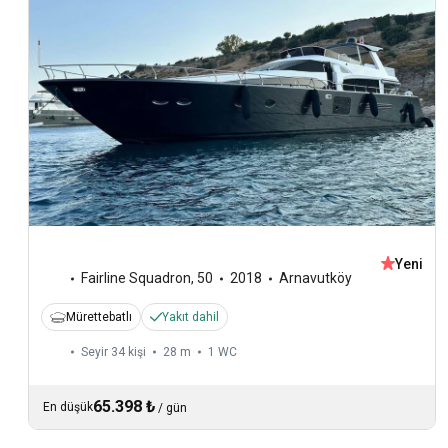
Yeni
Fairline Squadron
,
50
2018
Arnavutköy
Mürettebatlı
Yakıt dahil
Seyir 34 kişi
28 m
1
WC
65.398 ₺
En düşük
/
gün