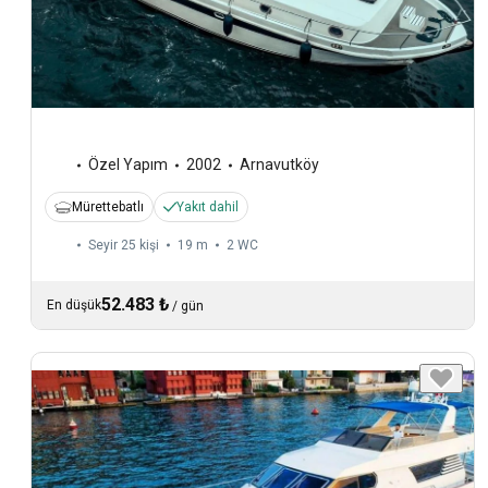
Özel Yapım
2002
Arnavutköy
Mürettebatlı
Yakıt dahil
Seyir 25 kişi
19 m
2
WC
52.483 ₺
En düşük
/
gün