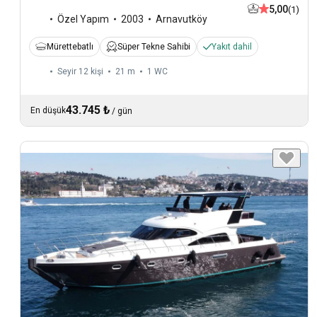
5,00
(1)
Özel Yapım
2003
Arnavutköy
Mürettebatlı
Süper Tekne Sahibi
Yakıt dahil
Seyir 12 kişi
21 m
1
WC
43.745 ₺
En düşük
/
gün