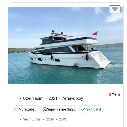
Yeni
Özel Yapım
2021
Arnavutköy
Mürettebatlı
Süper Tekne Sahibi
Yakıt dahil
Seyir 50 kişi
22 m
2
WC