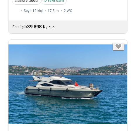
Mürettebatlı
Yakıt dahil
Seyir 12 kişi
17,5 m
2
WC
39.898 ₺
En düşük
/
gün