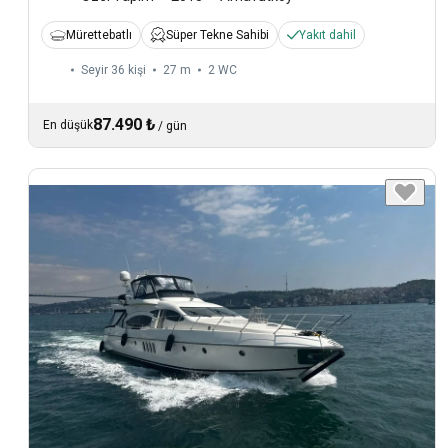
Mürettebatlı
Süper Tekne Sahibi
Yakıt dahil
Seyir 36 kişi
27 m
2
WC
87.490 ₺
En düşük
/
gün