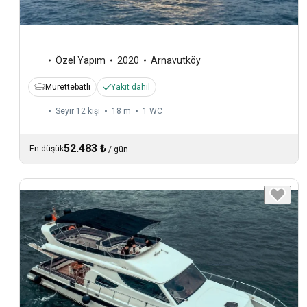
Özel Yapım
2020
Arnavutköy
Mürettebatlı
Yakıt dahil
Seyir 12 kişi
18 m
1
WC
52.483 ₺
En düşük
/
gün