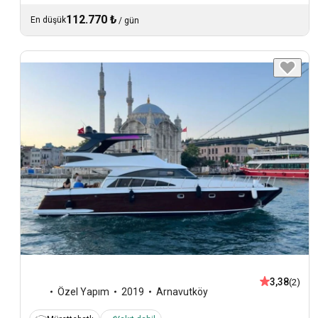
112.770 ₺
En düşük
/
gün
3,38
(2)
Özel Yapım
2019
Arnavutköy