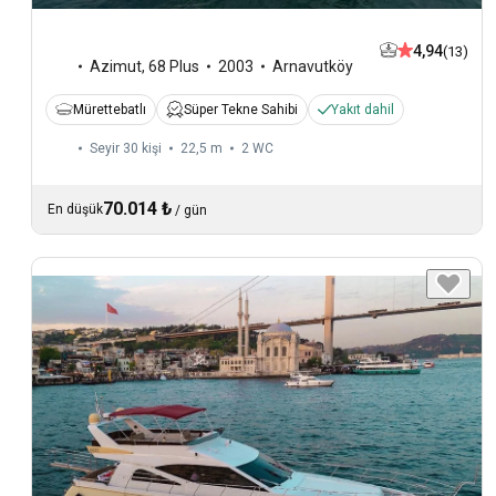
4,94
(13)
Azimut
,
68 Plus
2003
Arnavutköy
Mürettebatlı
Süper Tekne Sahibi
Yakıt dahil
Seyir 30 kişi
22,5 m
2
WC
70.014 ₺
En düşük
/
gün