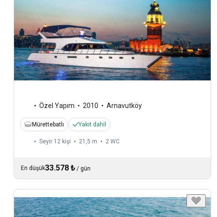
Özel Yapım
2010
Arnavutköy
Mürettebatlı
Yakıt dahil
Seyir 12 kişi
21,5 m
2
WC
33.578 ₺
En düşük
/
gün