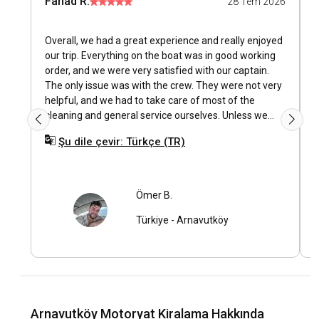
Fahad R.
I
28 Tem 2026
ziyaret edebilirsiniz.
Arnavutköy bölgesindeki en popüler turistik yerler
Overall, we had a great experience and really enjoyed
T
ve açık hava etkinlikleri nelerdir?
our trip. Everything on the boat was in good working
p
order, and we were very satisfied with our captain.
m
Arnavutköy bölgesi, inanılmaz tarihi siteler ve doğa
The only issue was with the crew. They were not very
w
güzellikleriyle ünlüdür. Bebek ve Emirgan parklarını ziyaret
helpful, and we had to take care of most of the
o
edebilir, Rumeli Hisarı’nın büyüleyici manzarasını
cleaning and general service ourselves. Unless we
izleyebilirsiniz. Ayrıca, yeme içme mekanları, gece hayatı ve
specifically asked for assistance, they did not seem
alışveriş yerleri de turunuzun keyifli kısımlarından olacaktır.
Şu dile çevir: Türkçe (TR)
very willing to help.
Arnavutköy lokasyonundaki en iyi marinalar ve
demirleme yerleri hangileridir?
Ömer B.
Arnavutköy Marina, teknenizi güvenle bırakabileceğiniz
Türkiye
-
Arnavutköy
modern bir marinadır. Ayrıca değerli yatlarınızı güvenle
demirleyebileceğiniz Bebek ve İstinye marinaları da
yakınlardadır.
Etkinlik düzenlemek için Arnavutköy lokasyonunda
Arnavutköy Motoryat Kiralama Hakkında
motoryat kiralayabilir miyim?