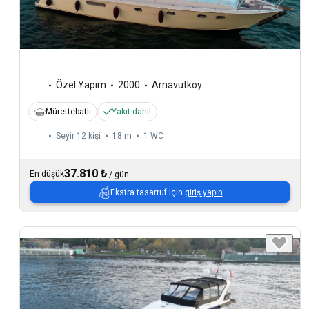
Özel Yapım
2000
Arnavutköy
Mürettebatlı
Yakıt dahil
Seyir 12 kişi
18 m
1
WC
37.810 ₺
En düşük
/
gün
Ekstra tasarruf için
giriş yapın