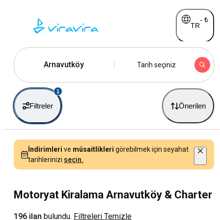
-
₺
TR
Arnavutköy
Tarih seçiniz
1
Filtreler
Önerilen
İndirimleri
ve
müsaitlikleri
görebilmek için seyahat
tarihlerinizi
seçin.
Motoryat Kiralama Arnavutköy & Charter
196 ilan
bulundu.
Filtreleri Temizle