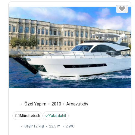
Özel Yapım
2010
Arnavutköy
Mürettebatlı
Yakıt dahil
Seyir 12 kişi
22,5 m
2
WC