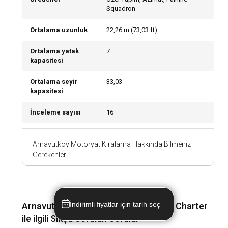
anlamıyla çıkarabilirsiniz.
Squadron
Ortalama uzunluk
22,26
m (
73,03
ft)
Arnavutköy lokasyonunda motoryat kiralamak için
hangi lisansa ihtiyacım var?
Ortalama yatak
7
Arnavutköy' de kaptansız motoryat kiralama için denizcilik
kapasitesi
yetenek belgesine ihtiyacınız vardır. Ancak kaptanlı
motoryat kiralama seçeneklerinde bu belgeye ihtiyaç
Ortalama seyir
33,03
kapasitesi
duymazsınız.
İnceleme sayısı
16
Arnavutköy lokasyonunda motoryat kiralama için
yanınıza neler almalısınız?
Arnavutköy Motoryat Kiralama Hakkında Bilmeniz
Motoryat kiralama için güneş kremi, başkapağı, havlu ve
Gerekenler
kıyafet değişimi, işlemesi su geçirmeyen önemli eşyalarınızı
da yanınıza almanızı tavsiye ederiz.
İndirimli fiyatlar için tarih seç
Arnavutköy Lokasyonunda Motoryat Charter
ile ilgili Sıkça Sorulan Sorular