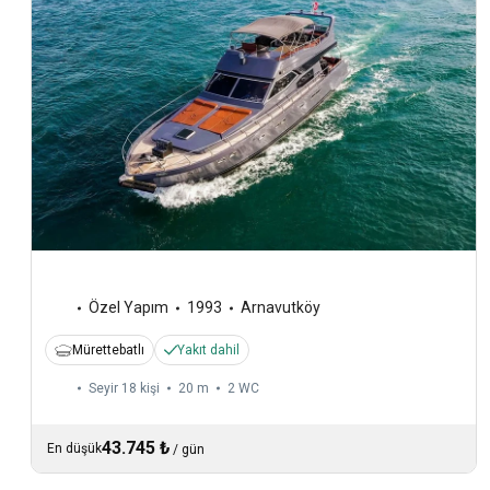
Özel Yapım
1993
Arnavutköy
Mürettebatlı
Yakıt dahil
Seyir 18 kişi
20 m
2
WC
43.745 ₺
En düşük
/
gün