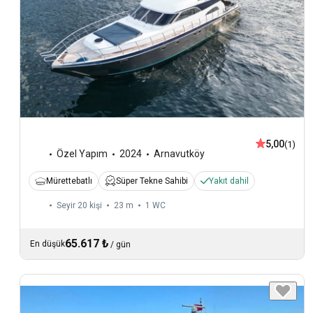
5,00
(1)
Özel Yapım
2024
Arnavutköy
Mürettebatlı
Süper Tekne Sahibi
Yakıt dahil
Seyir 20 kişi
23 m
1
WC
65.617 ₺
En düşük
/
gün