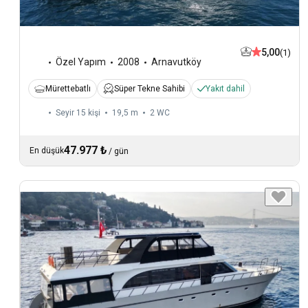
5,00
(1)
Özel Yapım
2008
Arnavutköy
Mürettebatlı
Süper Tekne Sahibi
Yakıt dahil
Seyir 15 kişi
19,5 m
2
WC
47.977 ₺
En düşük
/
gün