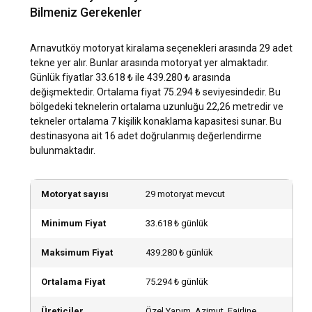
Bilmeniz Gerekenler
Arnavutköy'de motoryat kiralayarak doğum günü, evlilik
teklifi, iş toplantısı gibi özel gün ve etkinliklerinizi
Arnavutköy motoryat kiralama seçenekleri arasında 29 adet
kutlayabilirsiniz. Bu benzersiz deneyim herkes tarafından
tekne yer alır. Bunlar arasında motoryat yer almaktadır.
unutulmaz olacak.
Günlük fiyatlar 33.618 ₺ ile 439.280 ₺ arasında
değişmektedir. Ortalama fiyat 75.294 ₺ seviyesindedir. Bu
Arnavutköy lokasyonunda kaptanlı mı kaptansız mı
bölgedeki teknelerin ortalama uzunluğu 22,26 metredir ve
motoryat kiralamalıyım?
tekneler ortalama 7 kişilik konaklama kapasitesi sunar. Bu
destinasyona ait 16 adet doğrulanmış değerlendirme
Arnavutköy'de, denizde deneyiminiz varsa kaptansız bir
bulunmaktadır.
motoryat kiralamayı tercih edebilirsiniz, ancak daha rahat ve
keyifli bir deneyim isterseniz kaptanlı motoryat kiralama
imkanları da mevcuttur.
Motoryat sayısı
29 motoryat mevcut
Arnavutköy lokasyonunda mürettebatlı mı yoksa
Minimum Fiyat
33.618 ₺ günlük
mürettebatsız mı motoryat kiralamalıyım?
Maksimum Fiyat
439.280 ₺ günlük
Mürettebatlı motoryatlar, size daha kişiselleştirilmiş
hizmetler sunarak seyahat deneyiminizi özelleştirmenizi
Ortalama Fiyat
75.294 ₺ günlük
sağlar. Arnavutköy'teki en güzel koylar ve saklı limanlar
hakkında yerel bilgi alabilir, manzaranın keyfini tam
Üreticiler
Özel Yapım, Azimut, Fairline