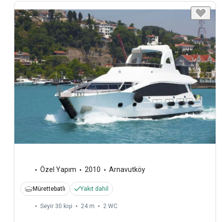
Özel Yapım
2010
Arnavutköy
Mürettebatlı
Yakıt dahil
Seyir 30 kişi
24 m
2
WC