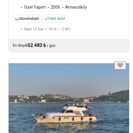
Özel Yapım
2006
Arnavutköy
Mürettebatlı
Yakıt dahil
Seyir 12 kişi
16 m
2
WC
52.483 ₺
En düşük
/
gün