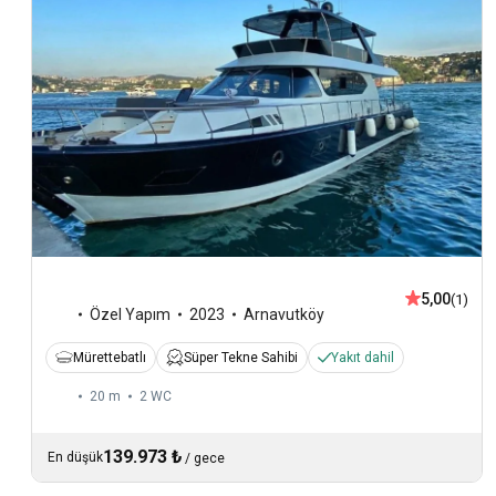
5,00
(1)
Özel Yapım
2023
Arnavutköy
Mürettebatlı
Süper Tekne Sahibi
Yakıt dahil
20 m
2
WC
139.973 ₺
En düşük
/
gece