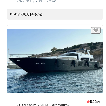
Seyir 36 kişi
23 m
2
WC
70.014 ₺
En düşük
/
gün
5,00
(2)
Özel Yapım
2013
Arnavutköy