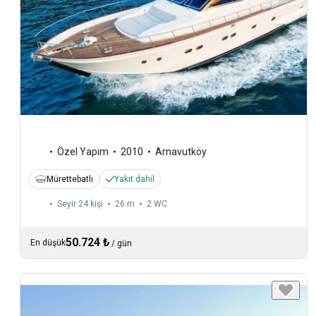
Özel Yapım
2010
Arnavutköy
Mürettebatlı
Yakıt dahil
Seyir 24 kişi
26 m
2
WC
50.724 ₺
En düşük
/
gün