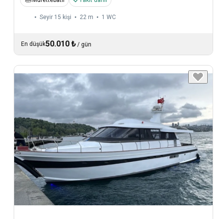
Seyir 15 kişi
22 m
1
WC
50.010 ₺
En düşük
/
gün