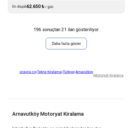
62.650 ₺
En düşük
/
gün
196 sonuçtan 21 ilan gösteriliyor.
Daha fazla göster
viravira.co
Tekne Kiralama
Türkiye
Arnavutköy
Motoryat Kiralama
Arnavutköy Motoryat Kiralama