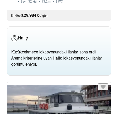
Seyir 32 kişi
13,2 m
2
WC
29.984 ₺
En düşük
/
gün
Haliç
Küçükçekmece lokasyonundaki ilanlar sona erdi.
Arama kriterlerine uyan
Haliç
lokasyonundaki ilanlar
görüntüleniyor.