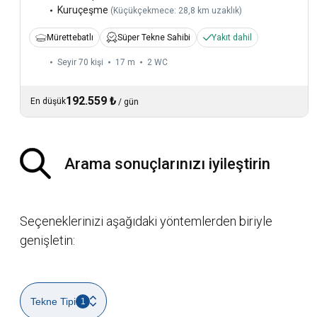
Kuruçeşme
(
Küçükçekmece: 28,8 km uzaklık
)
Mürettebatlı
Süper Tekne Sahibi
Yakıt dahil
Seyir 70 kişi
17 m
2
WC
192.559 ₺
En düşük
/
gün
Arama sonuçlarınızı iyileştirin
Seçeneklerinizi aşağıdaki yöntemlerden biriyle
genişletin:
Tekne Tipi
1