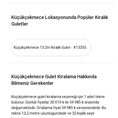
İstanbul genelinde olduğu gibi Küçükçekmece'da da ilkbahar
ve yaz ayları, tekne turu için en ideal dönemdir. Denizin
tadını çıkarırken, güneşlenme ve yüzme olanağı da sunan bu
Küçükçekmece Lokasyonunda Popüler Kiralık
aylar boyunca ayrıca çeşitli etkinlikler ve festivaller
Guletler
düzenlenmektedir.
Küçükçekmece lokasyonunda hava ve seyir
koşulları nasıldır?
Küçükçekmece 13.2m Kiralık Gulet - #13355
Küçükçekmece'nin hava durumu genellikle ılıman olup yaz
aylarında sıcak ve kış aylarında ılıktır. Deniz sıcaklığı yaz
aylarında oldukça idealdir. Rüzgar ve dalga durumları
genellikle tekne turları için uygun olup, olumsuz hava
koşulları nadiren görülür.
Küçükçekmece Gulet Kiralama Hakkında
Bilmeniz Gerekenler
Küçükçekmece lokasyonunun tarihi ve kültürü nasıl
keşfedilir?
Küçükçekmece gulet kiralama seçeneği için 1 adet tekne
bulunur. Günlük fiyatlar 30.010 ₺ ile 34.985 ₺ arasında
Küçükçekmece'da tarihi yapıları, camileri ve müzeleri ziyaret
değişmektedir. Ortalama fiyat 34.985 ₺ seviyesindedir. Bu
ederek bölgenin tarihini öğrenebilirsiniz. Ayrıca buradaki
tekne 13,2 metre uzunluğundadır ve 32 kişilik seyir
lokantalarda, kafe ve restoranlarda geleneksel Türk