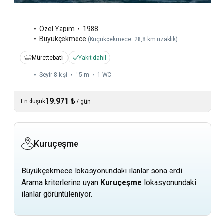
Özel Yapım
1988
Büyükçekmece
(
Küçükçekmece: 28,8 km uzaklık
)
Mürettebatlı
Yakıt dahil
Seyir 8 kişi
15 m
1
WC
19.971 ₺
En düşük
/
gün
Kuruçeşme
Büyükçekmece lokasyonundaki ilanlar sona erdi.
Arama kriterlerine uyan
Kuruçeşme
lokasyonundaki
ilanlar görüntüleniyor.