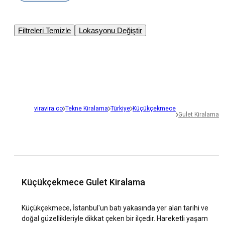
Filtreleri Temizle
Lokasyonu Değiştir
viravira.co
Tekne Kiralama
Türkiye
Küçükçekmece
Gulet Kiralama
Küçükçekmece Gulet Kiralama
Küçükçekmece, İstanbul'un batı yakasında yer alan tarihi ve
doğal güzellikleriyle dikkat çeken bir ilçedir. Hareketli yaşam