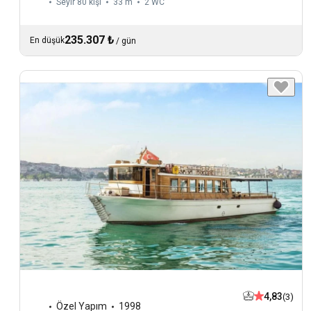
Seyir 80 kişi
33 m
2
WC
235.307 ₺
En düşük
/
gün
4,83
(3)
Özel Yapım
1998