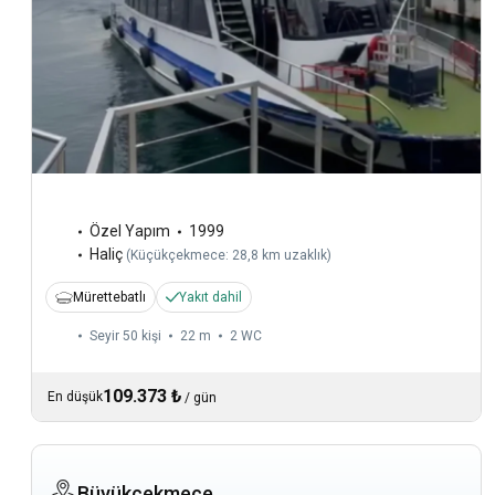
Özel Yapım
1999
Haliç
(
Küçükçekmece: 28,8 km uzaklık
)
Mürettebatlı
Yakıt dahil
Seyir 50 kişi
22 m
2
WC
109.373 ₺
En düşük
/
gün
Büyükçekmece