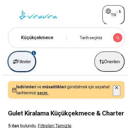
-
₺
TR
Küçükçekmece
Tarih seçiniz
1
Filtreler
Önerilen
İndirimleri
ve
müsaitlikleri
görebilmek için seyahat
tarihlerinizi
seçin.
Gulet Kiralama Küçükçekmece & Charter
5 ilan
bulundu.
Filtreleri Temizle