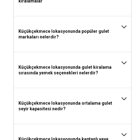
kiralamalar
Küçükçekmece lokasyonunda gulet kiralama için
yanınıza neler almalısınız?
Küçükçekmece lokasyonunda popüler gulet
Kiralık gulet seyahatiniz için yanınıza almanız gerekenler;
markaları nelerdir?
güneş koruma kremleri, plaj şortları, sundresses, gözlükler,
şapka, lüks elbiseler (eğer gece etkinliklerine katılıyorsanız),
deniz ayakkabıları ve deniz tembellikleridir.
Küçükçekmece lokasyonunda gulet kiralama
sırasında yemek seçenekleri nelerdir?
Küçükçekmece lokasyonunda ortalama gulet
seyir kapasitesi nedir?
Küçükçekmece lokasyonunda kaptanlı veya