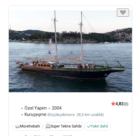
4,83
(3)
Özel Yapım
2004
Kuruçeşme
(
Küçükçekmece: 28,5 km uzaklık
)
Mürettebatlı
Süper Tekne Sahibi
Yakıt dahil