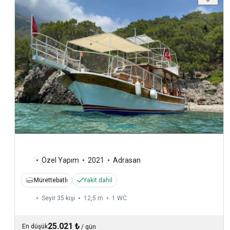
Özel Yapım
2021
Adrasan
Mürettebatlı
Yakıt dahil
Seyir 35 kişi
12,5 m
1
WC
25.021 ₺
En düşük
/
gün