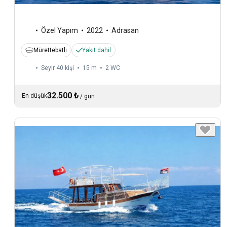
Özel Yapım
2022
Adrasan
Mürettebatlı
Yakıt dahil
Seyir 40 kişi
15 m
2
WC
32.500 ₺
En düşük
/
gün