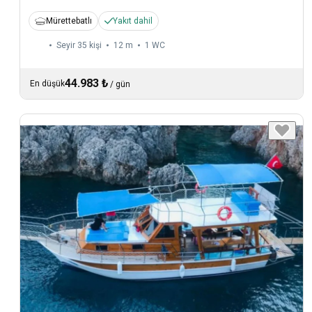
Mürettebatlı
Yakıt dahil
Seyir 35 kişi
12 m
1
WC
44.983 ₺
En düşük
/
gün