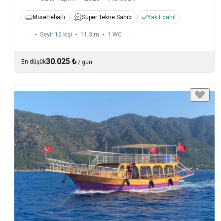
Mürettebatlı
Süper Tekne Sahibi
Yakıt dahil
Seyir 12 kişi
11,3 m
1
WC
30.025 ₺
En düşük
/
gün