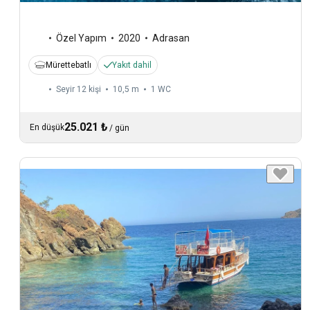
Özel Yapım
2020
Adrasan
Mürettebatlı
Yakıt dahil
Seyir 12 kişi
10,5 m
1
WC
25.021 ₺
En düşük
/
gün