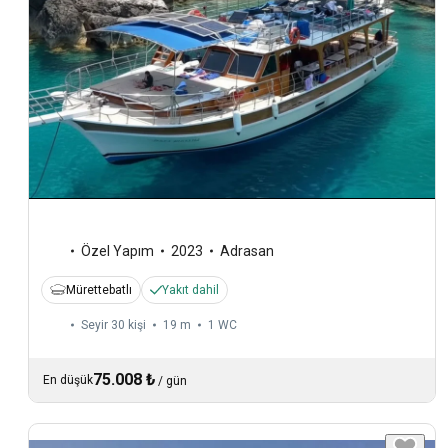
Özel Yapım
2023
Adrasan
Mürettebatlı
Yakıt dahil
Seyir 30 kişi
19 m
1
WC
75.008 ₺
En düşük
/
gün