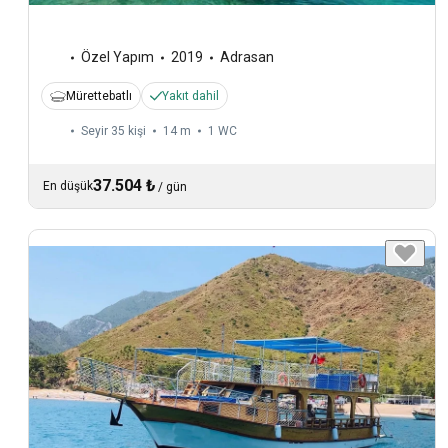
Özel Yapım
2019
Adrasan
Mürettebatlı
Yakıt dahil
Seyir 35 kişi
14 m
1
WC
37.504 ₺
En düşük
/
gün