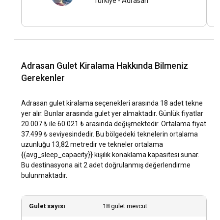
Türkiye
-
Adrasan
gulet kiralama iyi bir seçenek olabilir. Ancak, eğer
deneyiminiz yoksa veya tatiliniz sırasında rahatlamak
istiyorsanız, kaptanlı gulet kiralama iyi bir seçenek olabilir.
Adrasan lokasyonunda mürettebatlı mı yoksa
Adrasan Gulet Kiralama Hakkında Bilmeniz
mürettebatsız mı gulet kiralamalıyım?
Gerekenler
Adrasan’da kiralayabileceğiniz bir gulet, özel bir mürettebat
ile tamamen kişiselleştirilmiş bir deneyim sunabilir.
Adrasan gulet kiralama seçenekleri arasında 18 adet tekne
Mürettebatın hizmetleri arasında yemek pişirme, temizlik ve
yer alır. Bunlar arasında gulet yer almaktadır. Günlük fiyatlar
rehberlik gibi hizmetler bulunmaktadır.
20.007 ₺ ile 60.021 ₺ arasında değişmektedir. Ortalama fiyat
37.499 ₺ seviyesindedir. Bu bölgedeki teknelerin ortalama
Adrasan lokasyonunda gulet kiralamak için hangi
uzunluğu 13,82 metredir ve tekneler ortalama
lisansa ihtiyacım var?
{{avg_sleep_capacity}} kişilik konaklama kapasitesi sunar.
Bu destinasyona ait 2 adet doğrulanmış değerlendirme
Adrasan'da kaptansız gulet kiralama için bir yat kaptanı
bulunmaktadır.
lisansına ihtiyacınız olacaktır. Eğer bu lisansa sahip
değilseniz, bir kaptanlı gulet kiralayabilirsiniz.
Gulet sayısı
18 gulet mevcut
Adrasan lokasyonunda gulet kiralama için yanınıza