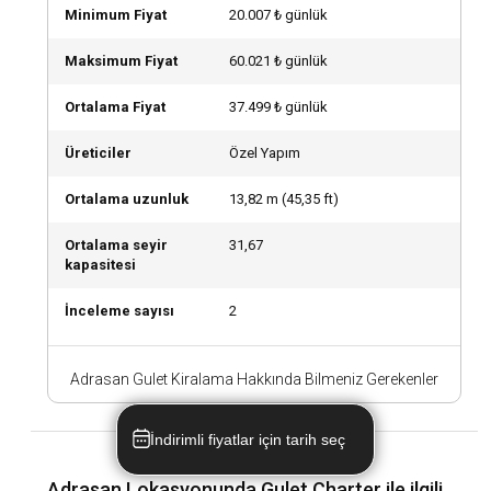
neler almalısınız?
Minimum Fiyat
20.007 ₺ günlük
Adrasan'da gulet kiralarken yanınıza güneş kremi, şapka,
Maksimum Fiyat
60.021 ₺ günlük
mayoyu ve denizden sonra giyeceğiniz kıyafetleri almayı
unutmayın. Ayrıca, eğlence seçenekleri için kitaplar, oyunlar
Ortalama Fiyat
37.499 ₺ günlük
ve müzikler de getirebilirsiniz.
Üreticiler
Özel Yapım
Ortalama uzunluk
13,82
m (
45,35
ft)
Ortalama seyir
31,67
kapasitesi
İnceleme sayısı
2
Adrasan Gulet Kiralama Hakkında Bilmeniz Gerekenler
İndirimli fiyatlar için tarih seç
Adrasan Lokasyonunda Gulet Charter ile ilgili