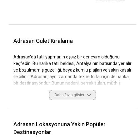
Adrasan Gulet Kiralama
Adrasan'da tatil yapmanın eşsiz bir deneyim olduğunu
keşfedin. Bu harika tatil beldesi, Antalya'nın batısında yer alır
ve bozulmamış güzelliği, beyaz kumlu plajları ve sakin kırsalı
ile bilinir. Adrasan, aynı zamanda tekne turları için de harika
bir destinasyondur. Bunun nedeni, berrak suları, müthiş
manzaraları ve sunduğu çeşitli aktivitelerdir.
Daha fazla göster
Adrasan'daki gulet kiralama deneyimleri, tatilinizi
unutulmaz hale getirecek pek çok benzersiz özelliğe
sahiptir. Bölgenin tarihi önemi, doğal güzellikler ve yelken
kültürü, Adrasan'da bir gulet ile seyahat etmeyi özeldir. Bu
Adrasan Lokasyonuna Yakın Popüler
rehberde Adrasan'a genel bir bakış, Adrasan'da tekne gezisi
Destinasyonlar
yapmayı özel kılan özellikler ve Adrasan'da bir tekne