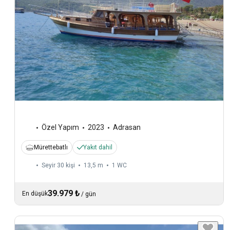
Özel Yapım
2023
Adrasan
Mürettebatlı
Yakıt dahil
Seyir 30 kişi
13,5 m
1
WC
39.979 ₺
En düşük
/
gün