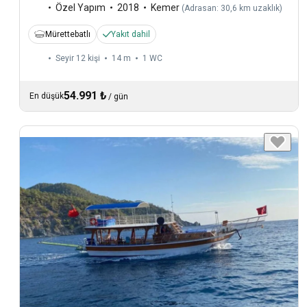
Özel Yapım
2018
Kemer
(
Adrasan: 30,6 km uzaklık
)
Mürettebatlı
Yakıt dahil
Seyir 12 kişi
14 m
1
WC
54.991 ₺
En düşük
/
gün