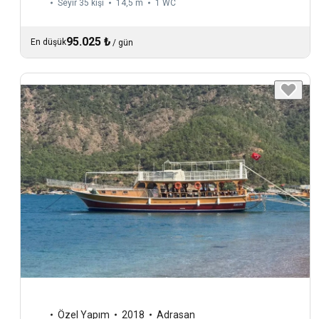
Seyir 35 kişi
14,5 m
1
WC
95.025 ₺
En düşük
/
gün
Özel Yapım
2018
Adrasan