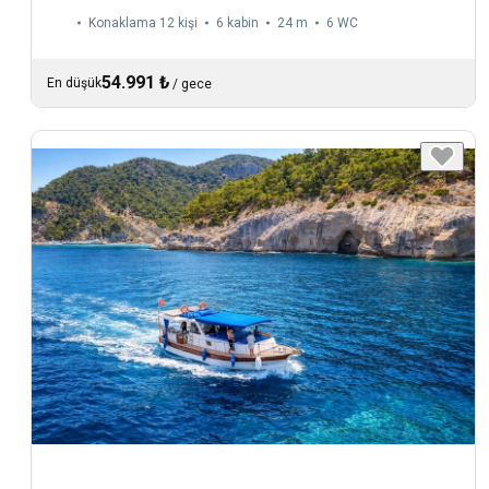
Konaklama 12 kişi
6 kabin
24 m
6
WC
54.991 ₺
En düşük
/
gece