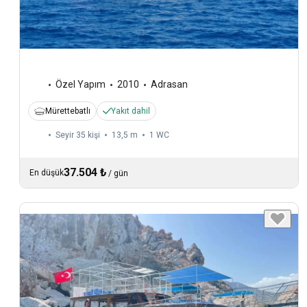
Özel Yapım
2010
Adrasan
Mürettebatlı
Yakıt dahil
Seyir 35 kişi
13,5 m
1
WC
37.504 ₺
En düşük
/
gün