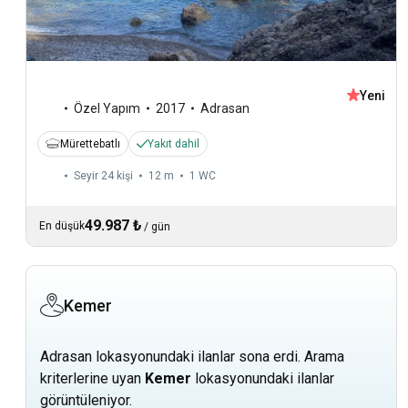
Yeni
Özel Yapım
2017
Adrasan
Mürettebatlı
Yakıt dahil
Seyir 24 kişi
12 m
1
WC
49.987 ₺
En düşük
/
gün
Kemer
Adrasan lokasyonundaki ilanlar sona erdi. Arama
kriterlerine uyan
Kemer
lokasyonundaki ilanlar
görüntüleniyor.