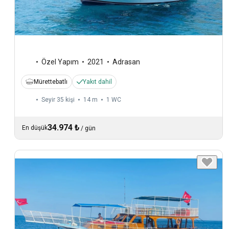
Özel Yapım
2021
Adrasan
Mürettebatlı
Yakıt dahil
Seyir 35 kişi
14 m
1
WC
34.974 ₺
En düşük
/
gün