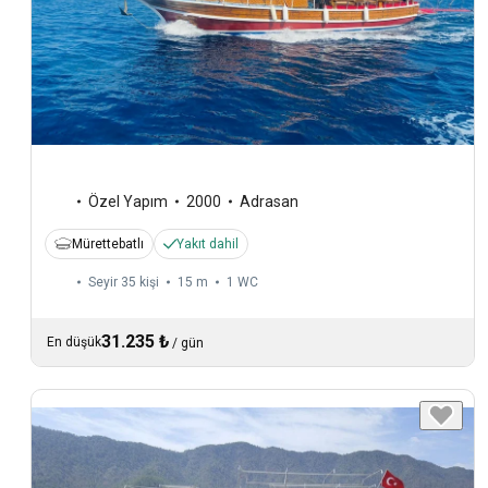
Özel Yapım
2000
Adrasan
Mürettebatlı
Yakıt dahil
Seyir 35 kişi
15 m
1
WC
31.235 ₺
En düşük
/
gün