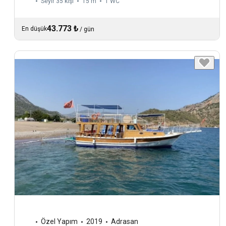
Seyir 35 kişi
15 m
1
WC
43.773 ₺
En düşük
/
gün
Özel Yapım
2019
Adrasan