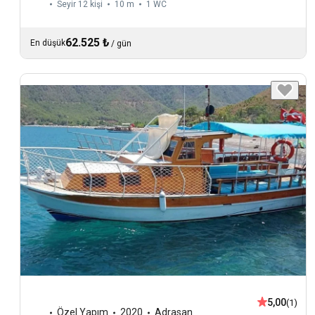
Seyir 12 kişi
10 m
1
WC
62.525 ₺
En düşük
/
gün
5,00
(1)
Özel Yapım
2020
Adrasan