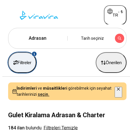
-
₺
TR
Adrasan
Tarih seçiniz
1
Filtreler
Önerilen
İndirimleri
ve
müsaitlikleri
görebilmek için seyahat
tarihlerinizi
seçin.
Gulet Kiralama Adrasan & Charter
184 ilan
bulundu.
Filtreleri Temizle