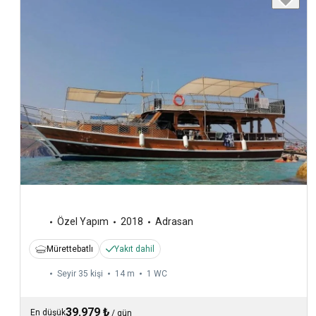
Özel Yapım
2018
Adrasan
Mürettebatlı
Yakıt dahil
Seyir 35 kişi
14 m
1
WC
39.979 ₺
En düşük
/
gün