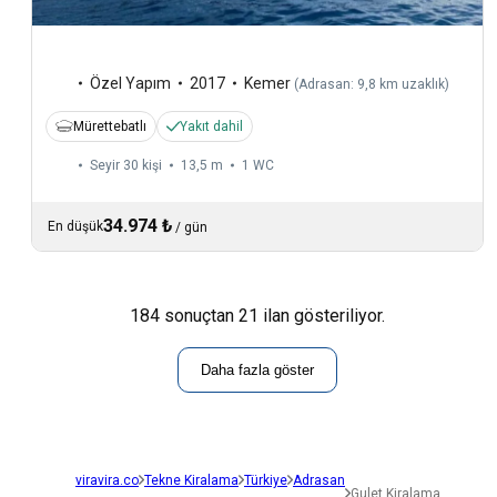
Özel Yapım
2017
Kemer
(
Adrasan: 9,8 km uzaklık
)
Mürettebatlı
Yakıt dahil
Seyir 30 kişi
13,5 m
1
WC
34.974 ₺
En düşük
/
gün
184 sonuçtan 21 ilan gösteriliyor.
Daha fazla göster
viravira.co
Tekne Kiralama
Türkiye
Adrasan
Gulet Kiralama