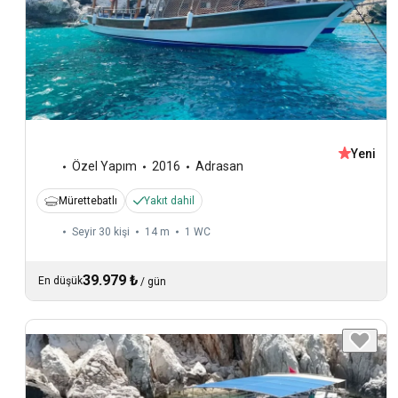
Yeni
Özel Yapım
2016
Adrasan
Mürettebatlı
Yakıt dahil
Seyir 30 kişi
14 m
1
WC
39.979 ₺
En düşük
/
gün