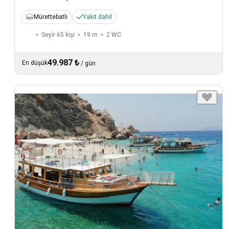
Mürettebatlı
Yakıt dahil
Seyir 65 kişi
19 m
2
WC
49.987 ₺
En düşük
/
gün