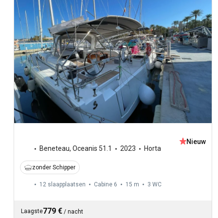
Nieuw
Beneteau
,
Oceanis 51.1
2023
Horta
zonder Schipper
12 slaapplaatsen
Cabine 6
15 m
3
WC
779 €
Laagste
/
nacht