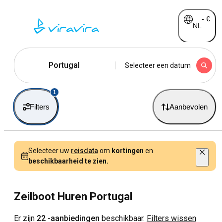
-
€
NL
Portugal
Selecteer een datum
1
Filters
Aanbevolen
Selecteer uw
reisdata
om
kortingen
en
beschikbaarheid te zien.
Zeilboot Huren Portugal
Er zijn
22 -aanbiedingen
beschikbaar.
Filters wissen