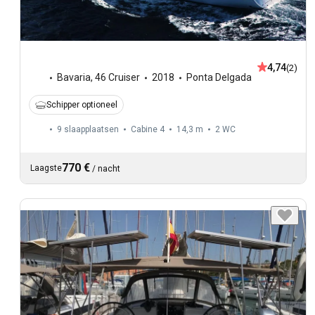
4,74
(2)
Bavaria
,
46 Cruiser
2018
Ponta Delgada
Schipper optioneel
9 slaapplaatsen
Cabine 4
14,3 m
2
WC
770 €
Laagste
/
nacht