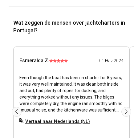
Wat zeggen de mensen over jachtcharters in
Portugal?
Esmeralda Z.
01 Haz 2024
Even though the boat has been in charter for 8 years,
it was very well maintained. It was clean both inside
and out, had plenty of ropes for docking, and
everything worked without any issues. The bilges
were completely dry, the engine ran smoothly with no
unusual noise, and the kitchenware was sufficient,
with even the knives being properly sharp. On top of
Vertaal naar Nederlands (NL)
that, the manager was pleasant to deal with during
check in and check out and gave us useful tips about
places to visit, navigation hazards, and safe spots.