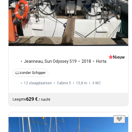
Nieuw
Jeanneau
,
Sun Odyssey 519
2018
Horta
zonder Schipper
12 slaapplaatsen
Cabine 5
15,8 m
3
WC
629 €
Laagste
/
nacht