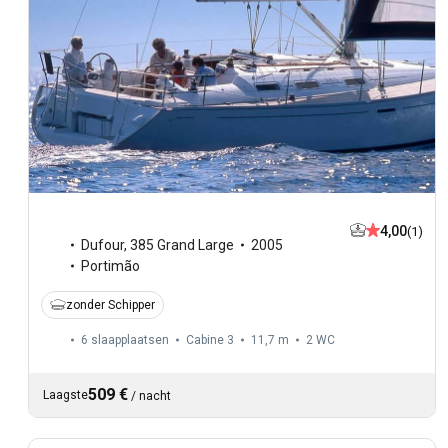
4,00
(1)
Dufour
,
385 Grand Large
2005
Portimão
zonder Schipper
6 slaapplaatsen
Cabine 3
11,7 m
2
WC
509 €
Laagste
/
nacht