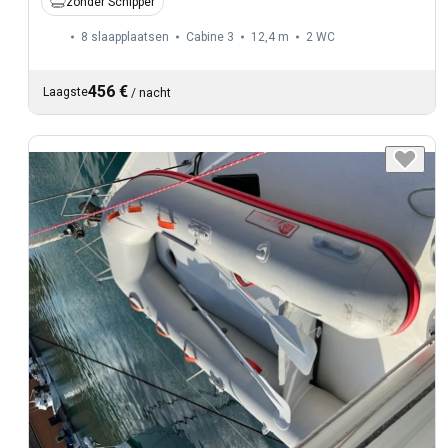
zonder Schipper
8 slaapplaatsen
Cabine 3
12,4 m
2
WC
456 €
Laagste
/
nacht