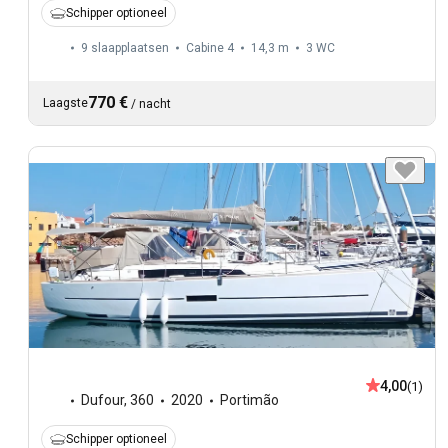
Schipper optioneel
9 slaapplaatsen
Cabine 4
14,3 m
3
WC
770 €
Laagste
/
nacht
4,00
(1)
Dufour
,
360
2020
Portimão
Schipper optioneel