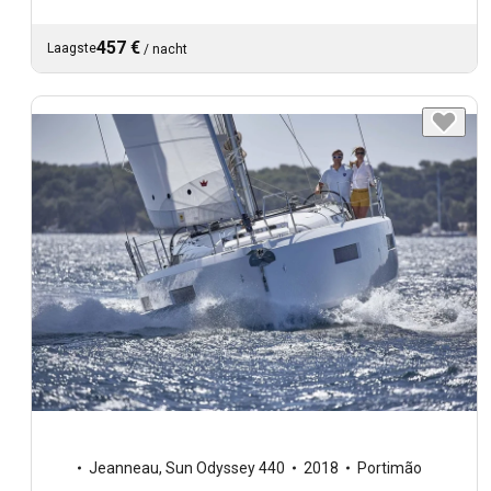
457 €
Laagste
/
nacht
Jeanneau
,
Sun Odyssey 440
2018
Portimão