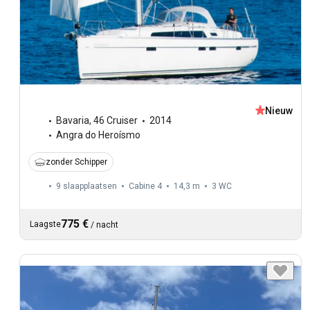
Nieuw
Bavaria
,
46 Cruiser
2014
Angra do Heroísmo
zonder Schipper
9 slaapplaatsen
Cabine 4
14,3 m
3
WC
775 €
Laagste
/
nacht