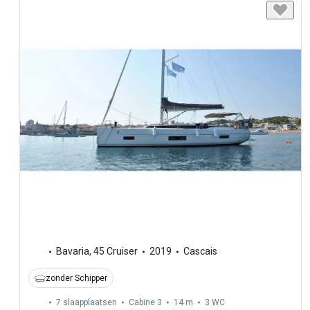
Bavaria
,
45 Cruiser
2019
Cascais
zonder Schipper
7 slaapplaatsen
Cabine 3
14 m
3
WC