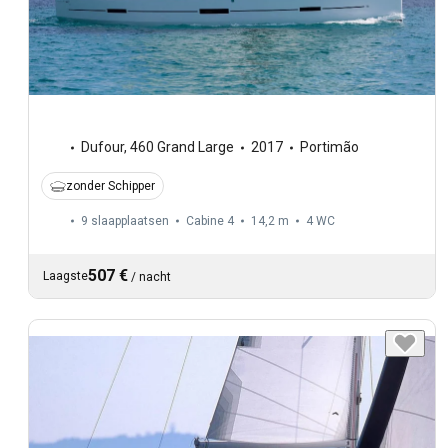
Dufour
,
460 Grand Large
2017
Portimão
zonder Schipper
9 slaapplaatsen
Cabine 4
14,2 m
4
WC
507 €
Laagste
/
nacht