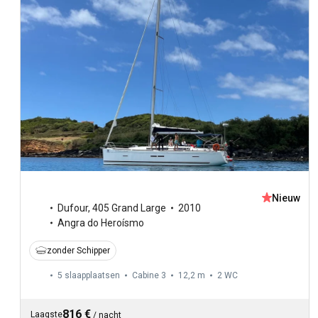
Nieuw
Dufour
,
405 Grand Large
2010
Angra do Heroísmo
zonder Schipper
5 slaapplaatsen
Cabine 3
12,2 m
2
WC
816 €
Laagste
/
nacht