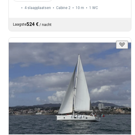
4 slaapplaatsen
Cabine 2
10 m
1
WC
524 €
Laagste
/
nacht