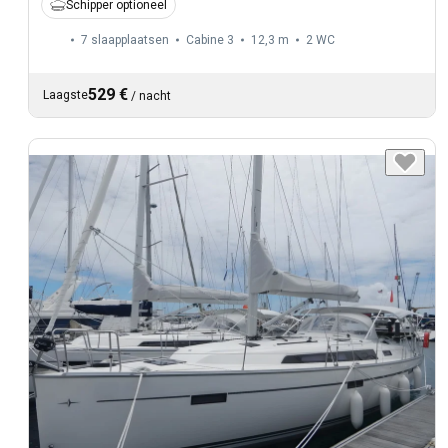
Schipper optioneel
7 slaapplaatsen
Cabine 3
12,3 m
2
WC
529 €
Laagste
/
nacht