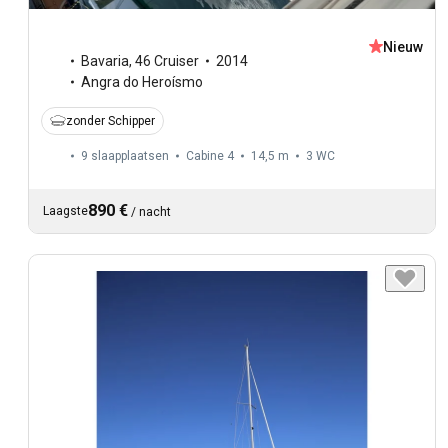
Nieuw
Bavaria
,
46 Cruiser
2014
Angra do Heroísmo
zonder Schipper
9 slaapplaatsen
Cabine 4
14,5 m
3
WC
890 €
Laagste
/
nacht