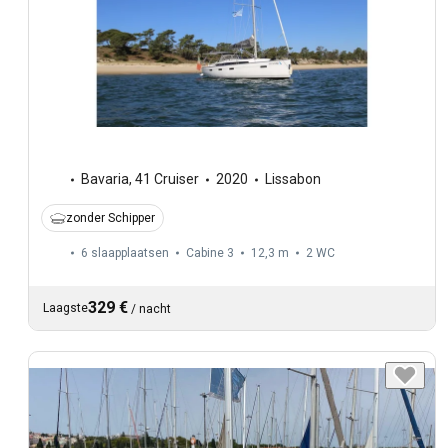
Bavaria
,
41 Cruiser
2020
Lissabon
zonder Schipper
6 slaapplaatsen
Cabine 3
12,3 m
2
WC
329 €
Laagste
/
nacht