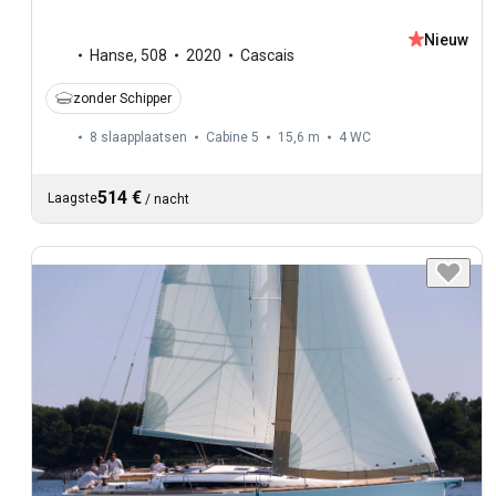
Nieuw
Hanse
,
508
2020
Cascais
zonder Schipper
8 slaapplaatsen
Cabine 5
15,6 m
4
WC
514 €
Laagste
/
nacht