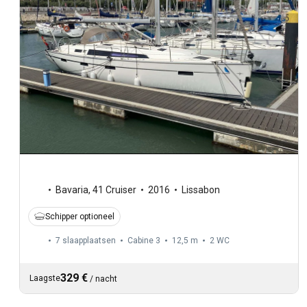
Bavaria
,
41 Cruiser
2016
Lissabon
Schipper optioneel
7 slaapplaatsen
Cabine 3
12,5 m
2
WC
329 €
Laagste
/
nacht