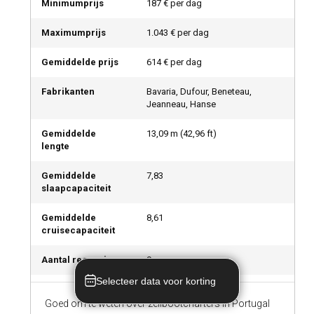
Minimumprijs
187 € per dag
Maximumprijs
1.043 € per dag
Gemiddelde prijs
614 € per dag
Fabrikanten
Bavaria, Dufour, Beneteau,
Jeanneau, Hanse
Gemiddelde
13,09
m (
42,96
ft)
lengte
Gemiddelde
7,83
slaapcapaciteit
Gemiddelde
8,61
cruisecapaciteit
Aantal recensies
9
Selecteer data voor korting
Goed om te weten over zeilbootcharters in Portugal