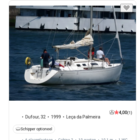
4,00
(1)
Dufour
,
32
1999
Leça da Palmeira
Schipper optioneel
6 slaapplaatsen
Cabine 2
10 gasten
10,1 m
1
WC