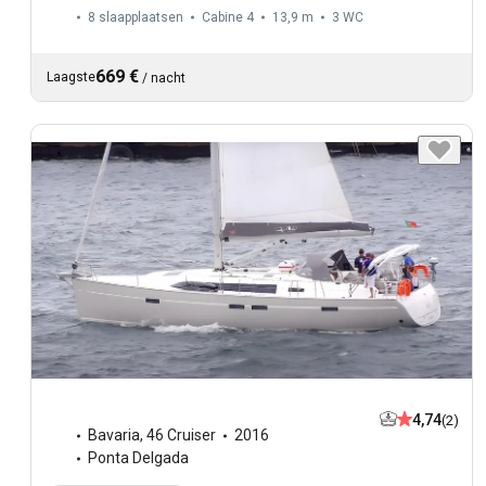
8 slaapplaatsen
Cabine 4
13,9 m
3
WC
669 €
Laagste
/
nacht
4,74
(2)
Bavaria
,
46 Cruiser
2016
Ponta Delgada