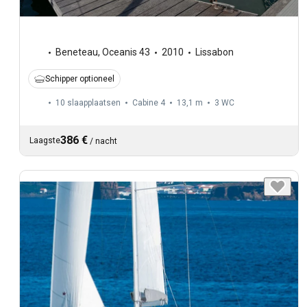
Beneteau
,
Oceanis 43
2010
Lissabon
Schipper optioneel
10 slaapplaatsen
Cabine 4
13,1 m
3
WC
386 €
Laagste
/
nacht