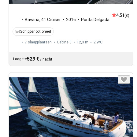
4,51
(3)
Bavaria
,
41 Cruiser
2016
Ponta Delgada
Schipper optioneel
7 slaapplaatsen
Cabine 3
12,3 m
2
WC
529 €
Laagste
/
nacht