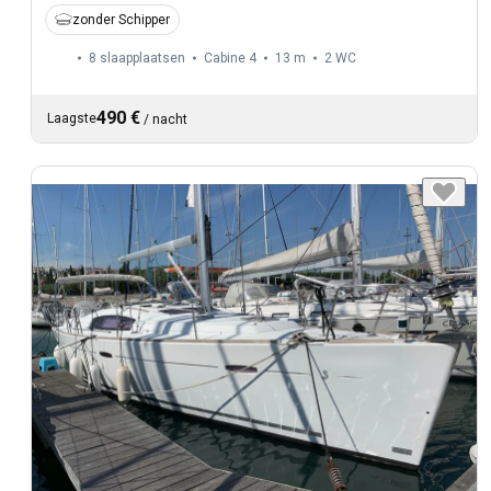
zonder Schipper
8 slaapplaatsen
Cabine 4
13 m
2
WC
490 €
Laagste
/
nacht