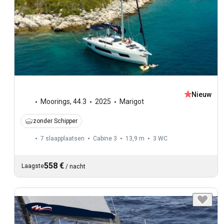
Nieuw
Moorings
,
44.3
2025
Marigot
zonder Schipper
7 slaapplaatsen
Cabine 3
13,9 m
3
WC
558 €
Laagste
/
nacht