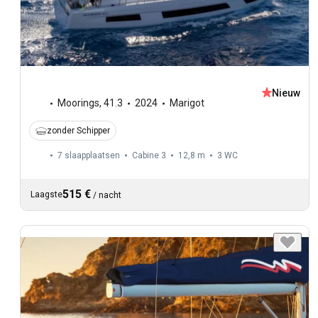
Nieuw
Moorings
,
41.3
2024
Marigot
zonder Schipper
7 slaapplaatsen
Cabine 3
12,8 m
3
WC
515 €
Laagste
/
nacht