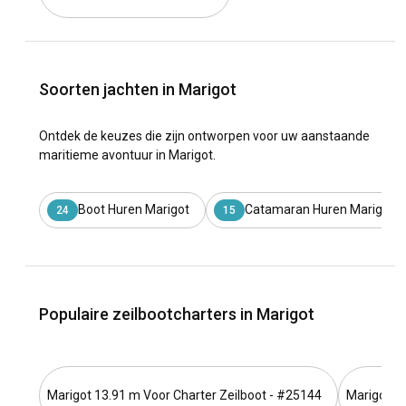
Soorten jachten in Marigot
Ontdek de keuzes die zijn ontworpen voor uw aanstaande
maritieme avontuur in Marigot.
Boot Huren Marigot
Catamaran Huren Marigot
24
15
Populaire zeilbootcharters in Marigot
Marigot 13.91 m Voor Charter Zeilboot - #25144
Marigot 13