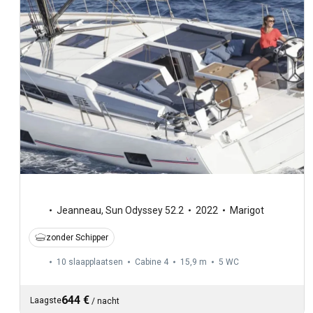
Jeanneau
,
Sun Odyssey 52.2
2022
Marigot
zonder Schipper
10 slaapplaatsen
Cabine 4
15,9 m
5
WC
644 €
Laagste
/
nacht