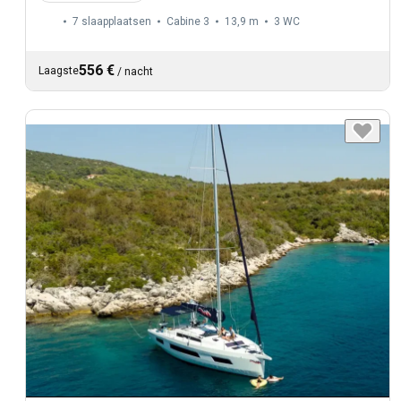
7 slaapplaatsen
Cabine 3
13,9 m
3
WC
556 €
Laagste
/
nacht