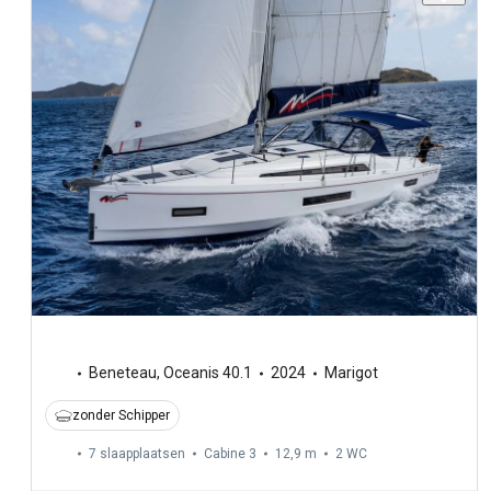
Beneteau
,
Oceanis 40.1
2024
Marigot
zonder Schipper
7 slaapplaatsen
Cabine 3
12,9 m
2
WC