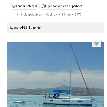
zonder Schipper
Eigenaar van een superboot
10 slaapplaatsen
Cabine 4
13,4 m
2
WC
495 €
Laagste
/
nacht