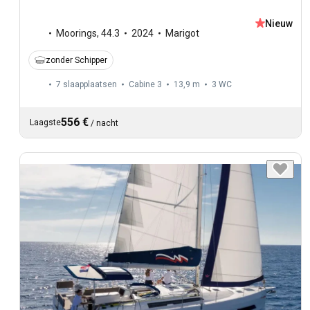
Nieuw
Moorings
,
44.3
2024
Marigot
zonder Schipper
7 slaapplaatsen
Cabine 3
13,9 m
3
WC
556 €
Laagste
/
nacht