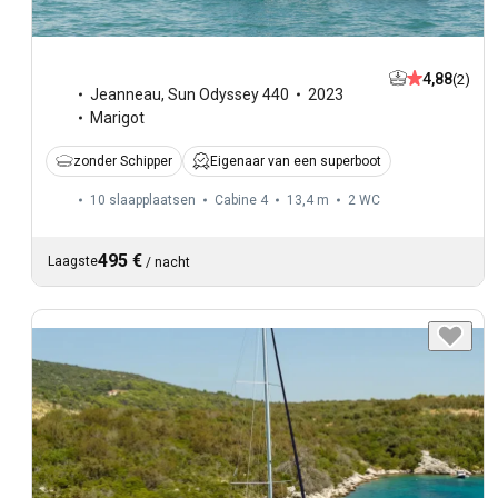
4,88
(2)
Jeanneau
,
Sun Odyssey 440
2023
Marigot
zonder Schipper
Eigenaar van een superboot
10 slaapplaatsen
Cabine 4
13,4 m
2
WC
495 €
Laagste
/
nacht