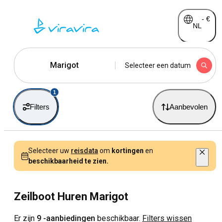
-
€
NL
Marigot
Selecteer een datum
1
Filters
Aanbevolen
Selecteer uw
reisdata
om
kortingen
en
beschikbaarheid te zien.
Zeilboot Huren Marigot
Er zijn
9 -aanbiedingen
beschikbaar.
Filters wissen