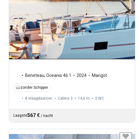
Beneteau
,
Oceanis 46.1
2024
Marigot
zonder Schipper
8 slaapplaatsen
Cabine 3
14,6 m
3
WC
567 €
Laagste
/
nacht