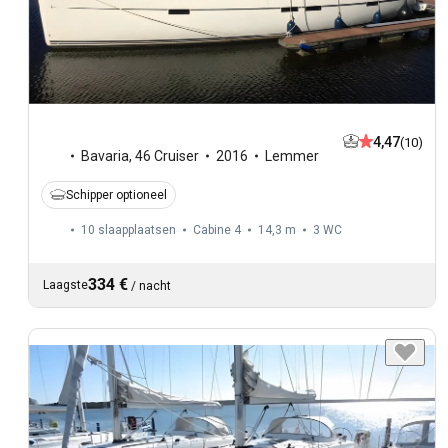
4,47
(10)
Bavaria
,
46 Cruiser
2016
Lemmer
Schipper optioneel
10 slaapplaatsen
Cabine 4
14,3 m
3
WC
334 €
Laagste
/
nacht