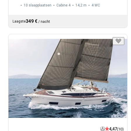
10 slaapplaatsen
Cabine 4
14,2 m
4
WC
349 €
Laagste
/
nacht
4,47
(10)