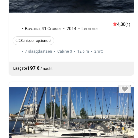
4,00
(1)
Bavaria
,
41 Cruiser
2014
Lemmer
Schipper optioneel
7 slaapplaatsen
Cabine 3
12,6 m
2
WC
197 €
Laagste
/
nacht