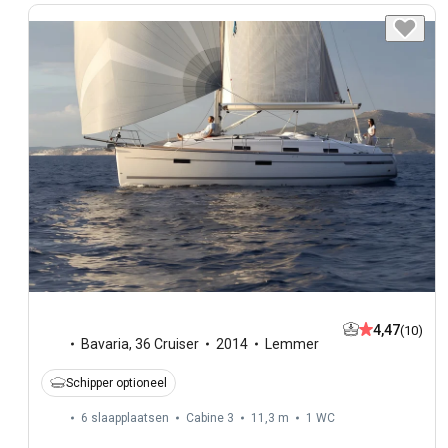
4,47
(10)
Bavaria
,
36 Cruiser
2014
Lemmer
Schipper optioneel
6 slaapplaatsen
Cabine 3
11,3 m
1
WC