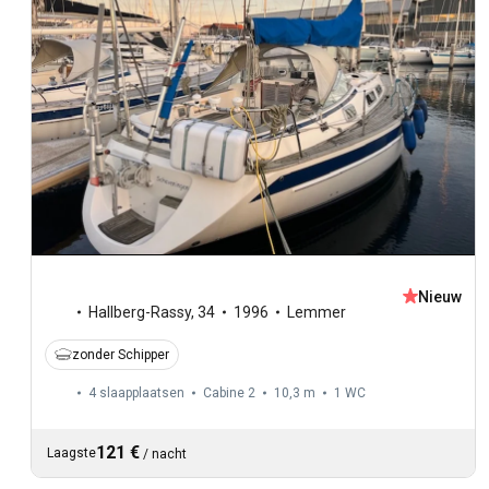
Nieuw
Hallberg-Rassy
,
34
1996
Lemmer
zonder Schipper
4 slaapplaatsen
Cabine 2
10,3 m
1
WC
121 €
Laagste
/
nacht