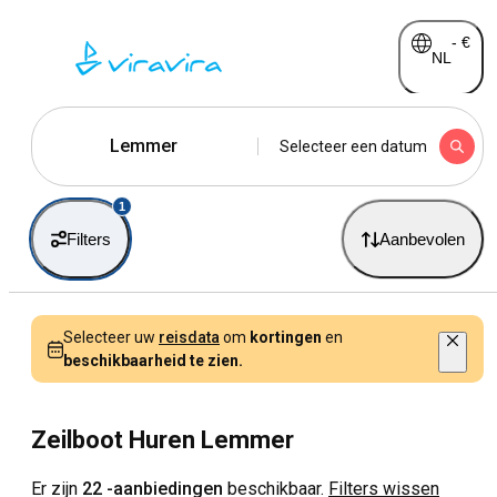
-
€
NL
Lemmer
Selecteer een datum
1
Filters
Aanbevolen
Selecteer uw
reisdata
om
kortingen
en
beschikbaarheid te zien.
Zeilboot Huren Lemmer
Er zijn
22 -aanbiedingen
beschikbaar.
Filters wissen