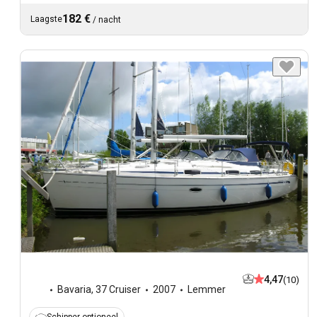
182 €
Laagste
/
nacht
4,47
(10)
Bavaria
,
37 Cruiser
2007
Lemmer