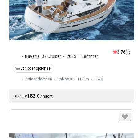
3,78
(1)
Bavaria
,
37 Cruiser
2015
Lemmer
Schipper optioneel
7 slaapplaatsen
Cabine 3
11,3 m
1
WC
182 €
Laagste
/
nacht