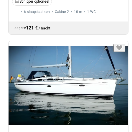
Schipper optioneel
6 slaapplaatsen
Cabine 2
10 m
1
WC
121 €
Laagste
/
nacht