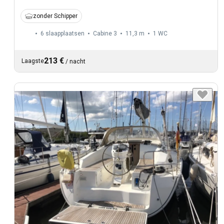
zonder Schipper
6 slaapplaatsen
Cabine 3
11,3 m
1
WC
213 €
Laagste
/
nacht