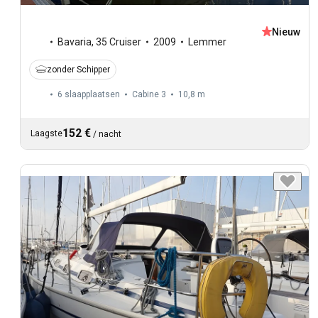
Nieuw
Bavaria
,
35 Cruiser
2009
Lemmer
zonder Schipper
6 slaapplaatsen
Cabine 3
10,8 m
152 €
Laagste
/
nacht