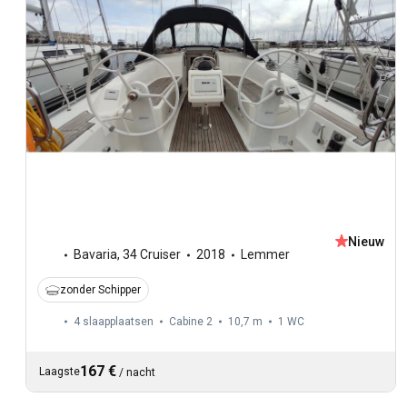
Nieuw
Bavaria
,
34 Cruiser
2018
Lemmer
zonder Schipper
4 slaapplaatsen
Cabine 2
10,7 m
1
WC
167 €
Laagste
/
nacht