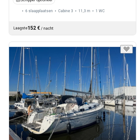
Schipper optioneel
6 slaapplaatsen
Cabine 3
11,3 m
1
WC
152 €
Laagste
/
nacht