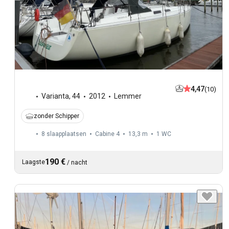
4,47
(10)
Varianta
,
44
2012
Lemmer
zonder Schipper
8 slaapplaatsen
Cabine 4
13,3 m
1
WC
190 €
Laagste
/
nacht