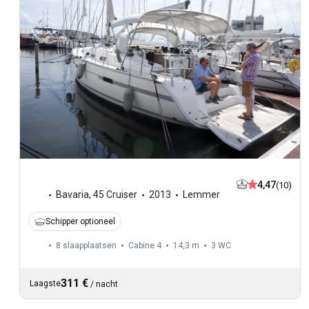
4,47
(10)
Bavaria
,
45 Cruiser
2013
Lemmer
Schipper optioneel
8 slaapplaatsen
Cabine 4
14,3 m
3
WC
311 €
Laagste
/
nacht