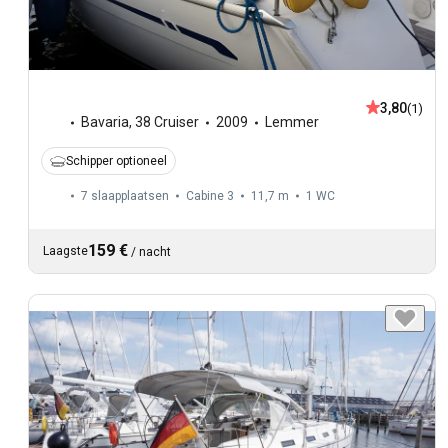
3,80
(1)
Bavaria
,
38 Cruiser
2009
Lemmer
Schipper optioneel
7 slaapplaatsen
Cabine 3
11,7 m
1
WC
159 €
Laagste
/
nacht