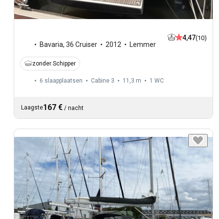
4,47
(10)
Bavaria
,
36 Cruiser
2012
Lemmer
zonder Schipper
6 slaapplaatsen
Cabine 3
11,3 m
1
WC
167 €
Laagste
/
nacht