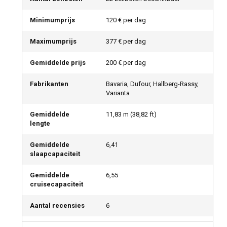
Minimumprijs
120 € per dag
Maximumprijs
377 € per dag
Gemiddelde prijs
200 € per dag
Fabrikanten
Bavaria, Dufour, Hallberg-Rassy,
Varianta
Gemiddelde
11,83
m (
38,82
ft)
lengte
Gemiddelde
6,41
slaapcapaciteit
Gemiddelde
6,55
cruisecapaciteit
Aantal recensies
6