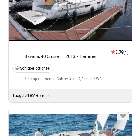
3,78
(1)
Bavaria
,
40 Cruiser
2013
Lemmer
Schipper optioneel
6 slaapplaatsen
Cabine 3
12,3 m
2
WC
182 €
Laagste
/
nacht