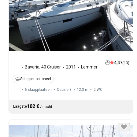
4,47
(10)
Bavaria
,
40 Cruiser
2011
Lemmer
Schipper optioneel
6 slaapplaatsen
Cabine 3
12,3 m
2
WC
182 €
Laagste
/
nacht