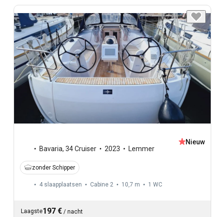
Nieuw
Bavaria
,
34 Cruiser
2023
Lemmer
zonder Schipper
4 slaapplaatsen
Cabine 2
10,7 m
1
WC
197 €
Laagste
/
nacht