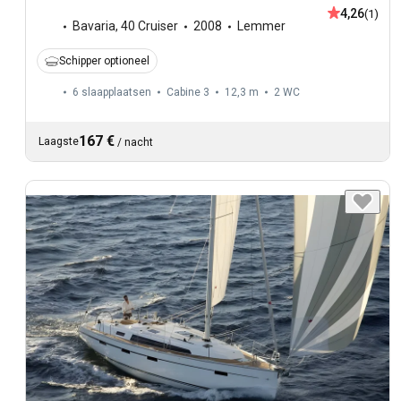
4,26
(1)
Bavaria
,
40 Cruiser
2008
Lemmer
Schipper optioneel
6 slaapplaatsen
Cabine 3
12,3 m
2
WC
167 €
Laagste
/
nacht