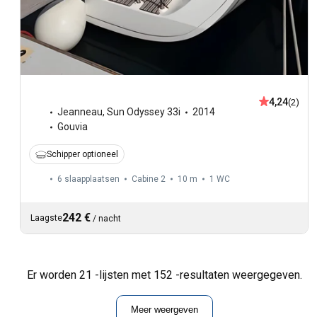
4,24
(2)
Jeanneau
,
Sun Odyssey 33i
2014
Gouvia
Schipper optioneel
6 slaapplaatsen
Cabine 2
10 m
1
WC
242 €
Laagste
/
nacht
Er worden 21 -lijsten met 152 -resultaten weergegeven.
Meer weergeven