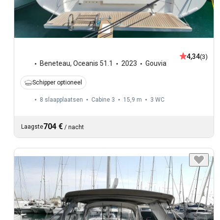
4,34
(3)
Beneteau
,
Oceanis 51.1
2023
Gouvia
Schipper optioneel
8 slaapplaatsen
Cabine 3
15,9 m
3
WC
704 €
Laagste
/
nacht