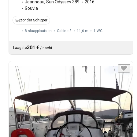
Jeanneau
,
Sun Odyssey 389
2016
Gouvia
zonder Schipper
8 slaapplaatsen
Cabine 3
11,6 m
1
WC
301 €
Laagste
/
nacht