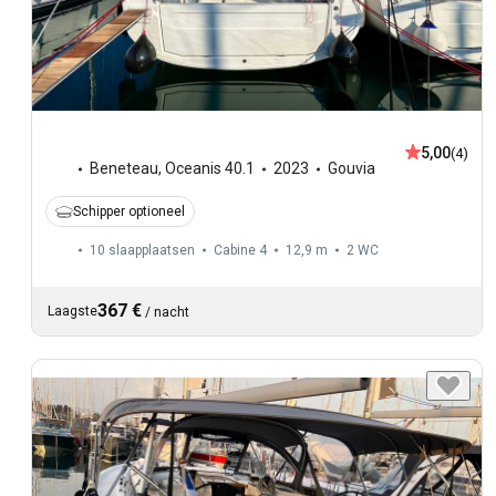
5,00
(4)
Beneteau
,
Oceanis 40.1
2023
Gouvia
Schipper optioneel
10 slaapplaatsen
Cabine 4
12,9 m
2
WC
367 €
Laagste
/
nacht