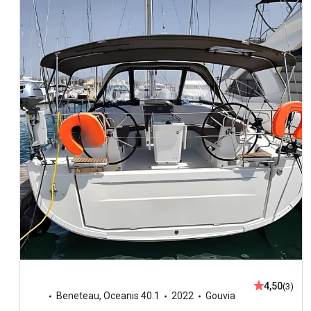
4,50
(3)
Beneteau
,
Oceanis 40.1
2022
Gouvia