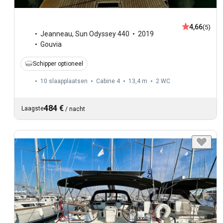
4,66
(5)
Jeanneau
,
Sun Odyssey 440
2019
Gouvia
Schipper optioneel
10 slaapplaatsen
Cabine 4
13,4 m
2
WC
484 €
Laagste
/
nacht