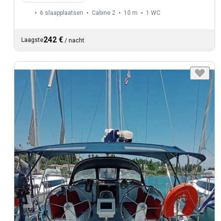
6 slaapplaatsen
Cabine 2
10 m
1
WC
242 €
Laagste
/
nacht