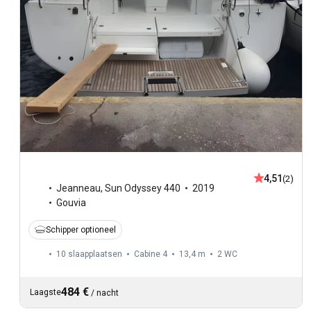
4,51
(2)
Jeanneau
,
Sun Odyssey 440
2019
Gouvia
Schipper optioneel
10 slaapplaatsen
Cabine 4
13,4 m
2
WC
484 €
Laagste
/
nacht