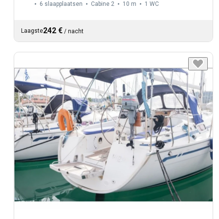
6 slaapplaatsen
Cabine 2
10 m
1
WC
242 €
Laagste
/
nacht