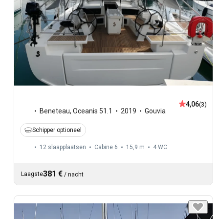
4,06
(3)
Beneteau
,
Oceanis 51.1
2019
Gouvia
Schipper optioneel
12 slaapplaatsen
Cabine 6
15,9 m
4
WC
381 €
Laagste
/
nacht