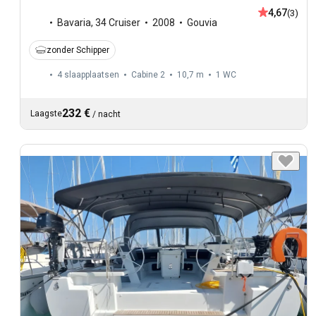
4,67
(3)
Bavaria
,
34 Cruiser
2008
Gouvia
zonder Schipper
4 slaapplaatsen
Cabine 2
10,7 m
1
WC
232 €
Laagste
/
nacht