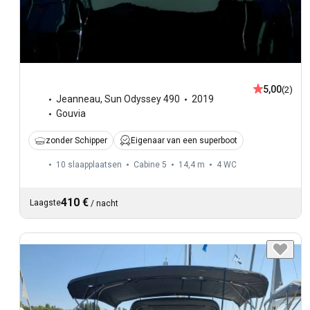
5,00
(2)
Jeanneau
,
Sun Odyssey 490
2019
Gouvia
zonder Schipper
Eigenaar van een superboot
10 slaapplaatsen
Cabine 5
14,4 m
4
WC
410 €
Laagste
/
nacht