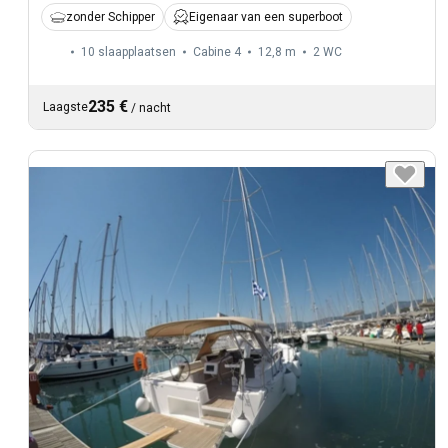
zonder Schipper
Eigenaar van een superboot
10 slaapplaatsen
Cabine 4
12,8 m
2
WC
235 €
Laagste
/
nacht