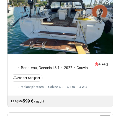
4,74
(2)
Beneteau
,
Oceanis 46.1
2022
Gouvia
zonder Schipper
9 slaapplaatsen
Cabine 4
14,1 m
4
WC
599 €
Laagste
/
nacht