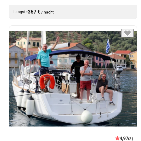
367 €
Laagste
/
nacht
4,97
(3)