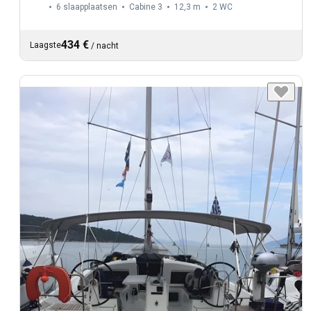
6 slaapplaatsen
Cabine 3
12,3 m
2
WC
434 €
Laagste
/
nacht