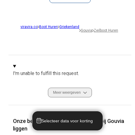
viravira.co
Boot Huren
Griekenland
Gouvia
Zeilboot Huren
I'm unable to fulfill this request.
Meer weergeven
Onze bestemmingen die het dichtst bij Gouvia
Selecteer data voor korting
liggen