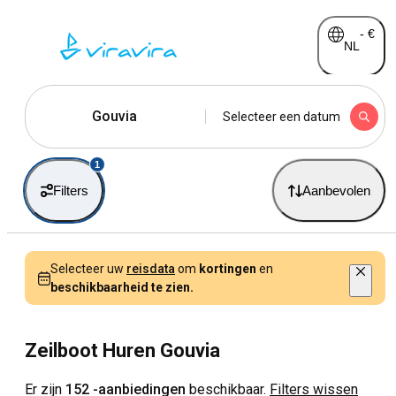
-
€
NL
Gouvia
Selecteer een datum
1
Filters
Aanbevolen
Selecteer uw
reisdata
om
kortingen
en
beschikbaarheid te zien.
Zeilboot Huren Gouvia
Er zijn
152 -aanbiedingen
beschikbaar.
Filters wissen