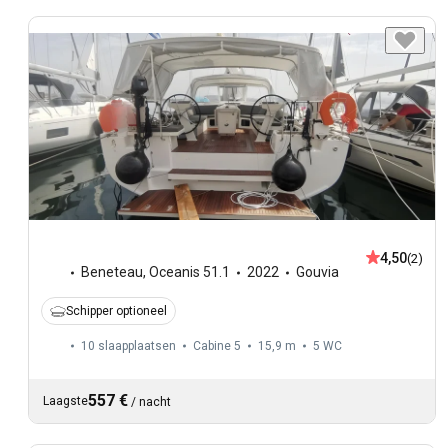
4,50
(2)
Beneteau
,
Oceanis 51.1
2022
Gouvia
Schipper optioneel
10 slaapplaatsen
Cabine 5
15,9 m
5
WC
557 €
Laagste
/
nacht