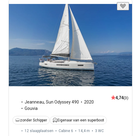
4,74
(3)
Jeanneau
,
Sun Odyssey 490
2020
Gouvia
zonder Schipper
Eigenaar van een superboot
12 slaapplaatsen
Cabine 6
14,4 m
3
WC