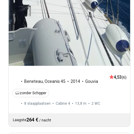
4,53
(6)
Beneteau
,
Oceanis 45
2014
Gouvia
zonder Schipper
8 slaapplaatsen
Cabine 4
13,8 m
2
WC
264 €
Laagste
/
nacht