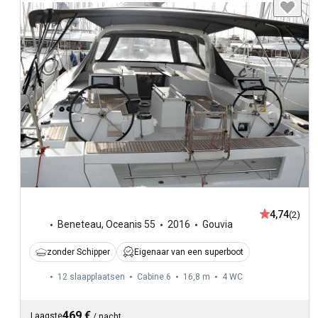
4,74
(2)
Beneteau
,
Oceanis 55
2016
Gouvia
zonder Schipper
Eigenaar van een superboot
12 slaapplaatsen
Cabine 6
16,8 m
4
WC
469 €
Laagste
/
nacht