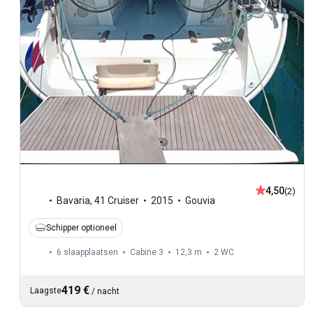
4,50
(2)
Bavaria
,
41 Cruiser
2015
Gouvia
Schipper optioneel
6 slaapplaatsen
Cabine 3
12,3 m
2
WC
419 €
Laagste
/
nacht