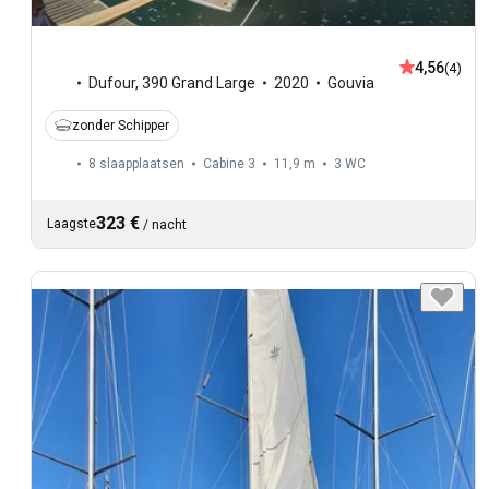
4,56
(4)
Dufour
,
390 Grand Large
2020
Gouvia
zonder Schipper
8 slaapplaatsen
Cabine 3
11,9 m
3
WC
323 €
Laagste
/
nacht