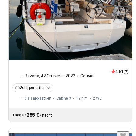
4,61
(7)
Bavaria
,
42 Cruiser
2022
Gouvia
Schipper optioneel
6 slaapplaatsen
Cabine 3
12,4 m
2
WC
285 €
Laagste
/
nacht