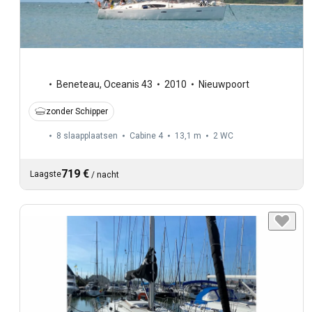
Beneteau
,
Oceanis 43
2010
Nieuwpoort
zonder Schipper
8 slaapplaatsen
Cabine 4
13,1 m
2
WC
719 €
Laagste
/
nacht