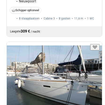
Nieuwpoort
Schipper optioneel
8 slaapplaatsen
Cabine 3
8 gasten
11,6 m
1
WC
309 €
Laagste
/
nacht