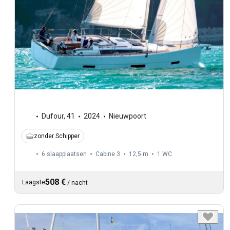
Dufour
,
41
2024
Nieuwpoort
zonder Schipper
6 slaapplaatsen
Cabine 3
12,5 m
1
WC
508 €
Laagste
/
nacht