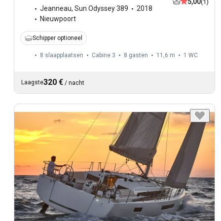
5,00
(1)
Jeanneau
,
Sun Odyssey 389
2018
Nieuwpoort
Schipper optioneel
8 slaapplaatsen
Cabine 3
8 gasten
11,6 m
1
WC
320 €
Laagste
/
nacht