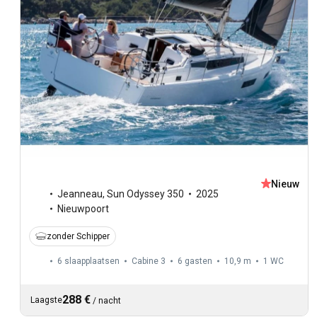
Nieuw
Jeanneau
,
Sun Odyssey 350
2025
Nieuwpoort
zonder Schipper
6 slaapplaatsen
Cabine 3
6 gasten
10,9 m
1
WC
288 €
Laagste
/
nacht