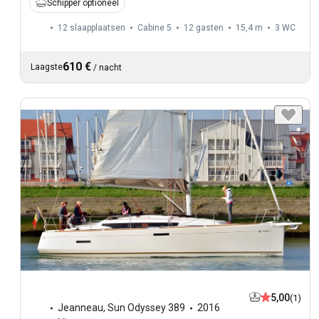
Schipper optioneel
12 slaapplaatsen
Cabine 5
12 gasten
15,4 m
3
WC
610 €
Laagste
/
nacht
5,00
(1)
Jeanneau
,
Sun Odyssey 389
2016