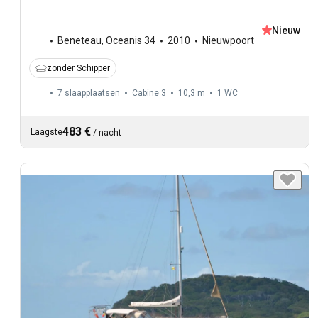
Nieuw
Beneteau
,
Oceanis 34
2010
Nieuwpoort
zonder Schipper
7 slaapplaatsen
Cabine 3
10,3 m
1
WC
483 €
Laagste
/
nacht