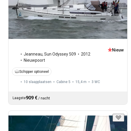
Nieuw
Jeanneau
,
Sun Odyssey 509
2012
Nieuwpoort
Schipper optioneel
10 slaapplaatsen
Cabine 5
15,4 m
3
WC
909 €
Laagste
/
nacht