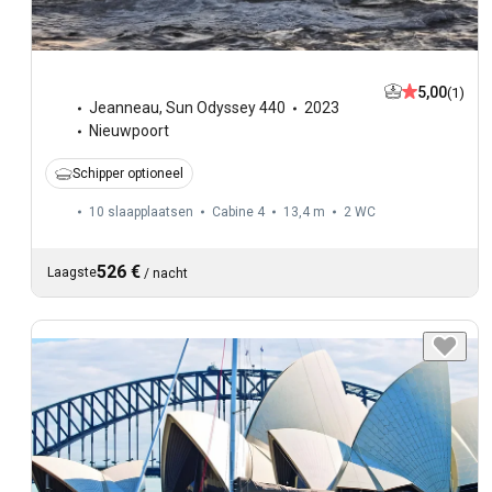
5,00
(1)
Jeanneau
,
Sun Odyssey 440
2023
Nieuwpoort
Schipper optioneel
10 slaapplaatsen
Cabine 4
13,4 m
2
WC
526 €
Laagste
/
nacht