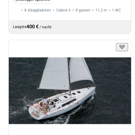
8 slaapplaatsen
Cabine 3
8 gasten
11,2 m
1
WC
400 €
Laagste
/
nacht