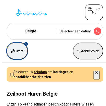
-
€
NL
België
Selecteer een datum
1
Filters
Aanbevolen
Selecteer uw
reisdata
om
kortingen
en
beschikbaarheid te zien.
Zeilboot Huren België
Er zijn
15 -aanbiedingen
beschikbaar.
Filters wissen