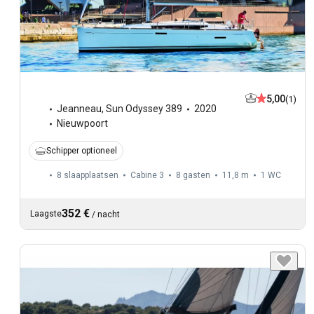
5,00
(1)
Jeanneau
,
Sun Odyssey 389
2020
Nieuwpoort
Schipper optioneel
8 slaapplaatsen
Cabine 3
8 gasten
11,8 m
1
WC
352 €
Laagste
/
nacht