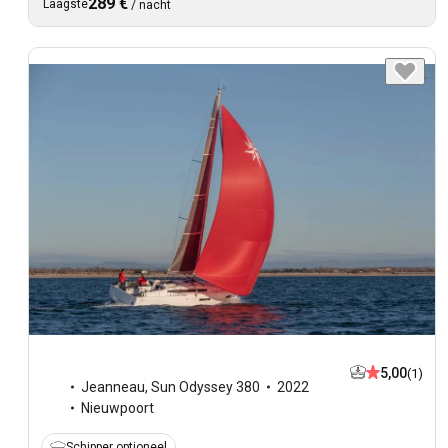
289 €
Laagste
/
nacht
5,00
(1)
Jeanneau
,
Sun Odyssey 380
2022
Nieuwpoort
Schipper optioneel