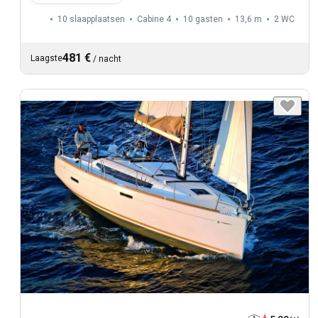
10 slaapplaatsen
Cabine 4
10 gasten
13,6 m
2
WC
481 €
Laagste
/
nacht