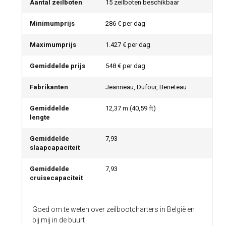
Aantal zeilboten
15 zeilboten beschikbaar
Minimumprijs
286 € per dag
Maximumprijs
1.427 € per dag
Gemiddelde prijs
548 € per dag
Fabrikanten
Jeanneau, Dufour, Beneteau
Gemiddelde
12,37
m (
40,59
ft)
lengte
Gemiddelde
7,93
slaapcapaciteit
Gemiddelde
7,93
cruisecapaciteit
Goed om te weten over zeilbootcharters in België en
bij mij in de buurt