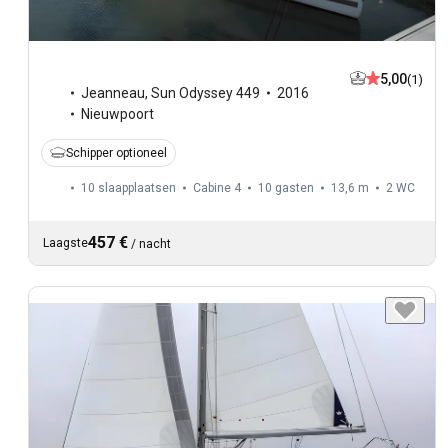
5,00
(1)
Jeanneau
,
Sun Odyssey 449
2016
Nieuwpoort
Schipper optioneel
10 slaapplaatsen
Cabine 4
10 gasten
13,6 m
2
WC
457 €
Laagste
/
nacht