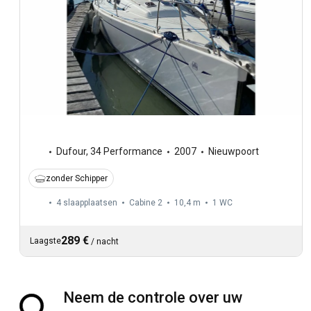
Dufour
,
34 Performance
2007
Nieuwpoort
zonder Schipper
4 slaapplaatsen
Cabine 2
10,4 m
1
WC
289 €
Laagste
/
nacht
Neem de controle over uw