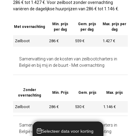
286 € tot 1.427 €. Voor zeilboot zonder overnachting
variëren de dagelijkse huurprijzen van 286 € tot 1.146 €.
Min. prijs
Gem. prijs
Max. prijs per
Met overnachting
per dag
per dag
dag
Zeilboot
286 €
559 €
1.427 €
Samenvatting van de kosten van zeilbootcharters in
België en bij mij in de buurt
-
Met overnachting
Zonder
Min. Prijs
Gem. prijs
Max. prijs
overnachting
Zeilboot
286 €
530 €
1.146 €
Samenvatting van de kosten van zeilbootcharters in
Selecteer data voor korting
België en bij mij in de buurt
-
Zonder overnachting