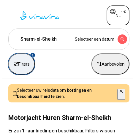
-
€
NL
Sharm-el-Sheikh
Selecteer een datum
1
Filters
Aanbevolen
Selecteer uw
reisdata
om
kortingen
en
beschikbaarheid te zien.
Motorjacht Huren Sharm-el-Sheikh
Er zijn
1 -aanbiedingen
beschikbaar.
Filters wissen