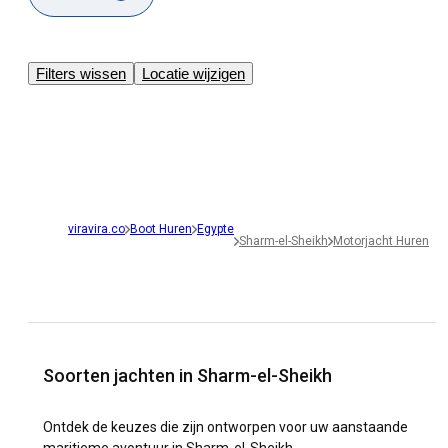
Filters wissen
Locatie wijzigen
viravira.co
Boot Huren
Egypte
Sharm-el-Sheikh
Motorjacht Huren
Soorten jachten in Sharm-el-Sheikh
Ontdek de keuzes die zijn ontworpen voor uw aanstaande