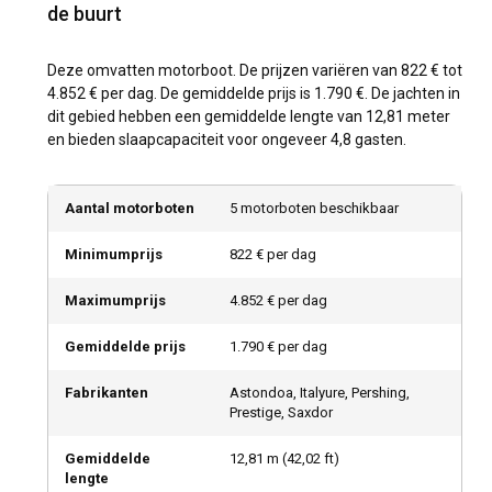
de buurt
Deze omvatten motorboot. De prijzen variëren van 822 € tot
4.852 € per dag. De gemiddelde prijs is 1.790 €. De jachten in
dit gebied hebben een gemiddelde lengte van 12,81 meter
en bieden slaapcapaciteit voor ongeveer 4,8 gasten.
Aantal motorboten
5 motorboten beschikbaar
Minimumprijs
822 € per dag
Maximumprijs
4.852 € per dag
Gemiddelde prijs
1.790 € per dag
Fabrikanten
Astondoa, Italyure, Pershing,
Prestige, Saxdor
Gemiddelde
12,81
m (
42,02
ft)
lengte