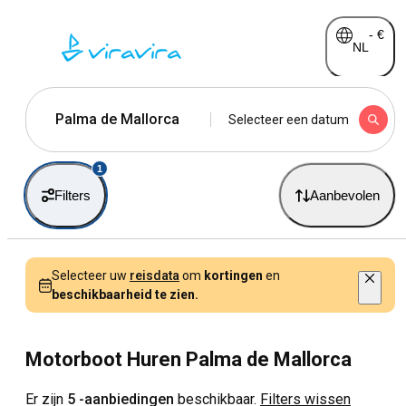
-
€
NL
Palma de Mallorca
Selecteer een datum
1
Filters
Aanbevolen
Selecteer uw
reisdata
om
kortingen
en
beschikbaarheid te zien.
Motorboot Huren Palma de Mallorca
Er zijn
5 -aanbiedingen
beschikbaar.
Filters wissen