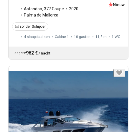
Nieuw
Astondoa
,
377 Coupe
2020
Palma de Mallorca
zonder Schipper
4 slaapplaatsen
Cabine 1
10 gasten
11,3 m
1
WC
962 €
Laagste
/
nacht