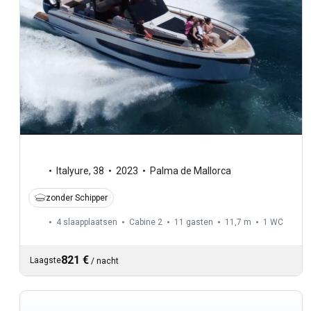
Italyure
,
38
2023
Palma de Mallorca
zonder Schipper
4 slaapplaatsen
Cabine 2
11 gasten
11,7 m
1
WC
821 €
Laagste
/
nacht