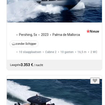
Nieuw
Pershing
,
5x
2023
Palma de Mallorca
zonder Schipper
10 slaapplaatsen
Cabine 2
10 gasten
16,5 m
2
WC
3.353 €
Laagste
/
nacht