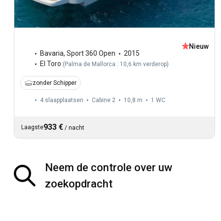
Nieuw
Bavaria
,
Sport 360 Open
2015
El Toro
(
Palma de Mallorca : 10,6 km verderop
)
zonder Schipper
4 slaapplaatsen
Cabine 2
10,8 m
1
WC
933 €
Laagste
/
nacht
Neem de controle over uw
zoekopdracht