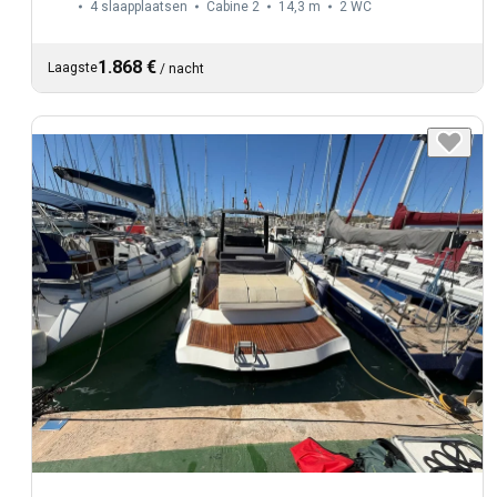
4 slaapplaatsen
Cabine 2
14,3 m
2
WC
1.868 €
Laagste
/
nacht