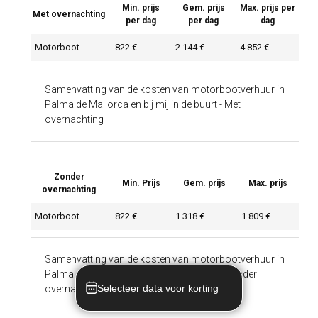
Min. prijs
Gem. prijs
Max. prijs per
Met overnachting
per dag
per dag
dag
Motorboot
822 €
2.144 €
4.852 €
Samenvatting van de kosten van motorbootverhuur in
Palma de Mallorca en bij mij in de buurt
-
Met
overnachting
Zonder
Min. Prijs
Gem. prijs
Max. prijs
overnachting
Motorboot
822 €
1.318 €
1.809 €
Samenvatting van de kosten van motorbootverhuur in
Palma de Mallorca en bij mij in de buurt
-
Zonder
Selecteer data voor korting
overnachting