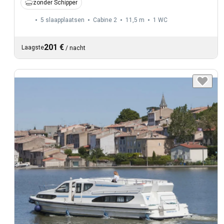
zonder Schipper
5 slaapplaatsen
Cabine 2
11,5 m
1
WC
201 €
Laagste
/
nacht