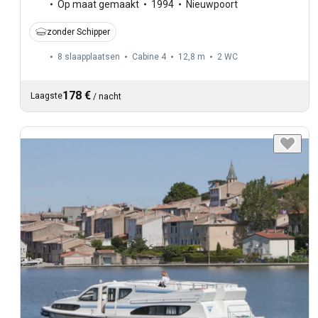
Op maat gemaakt
1994
Nieuwpoort
zonder Schipper
8 slaapplaatsen
Cabine 4
12,8 m
2
WC
178 €
Laagste
/
nacht