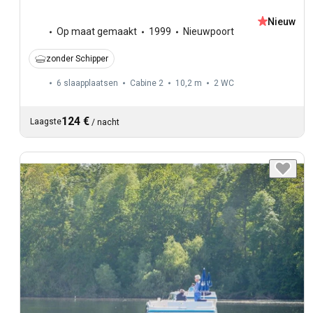
Nieuw
Op maat gemaakt
1999
Nieuwpoort
zonder Schipper
6 slaapplaatsen
Cabine 2
10,2 m
2
WC
124 €
Laagste
/
nacht