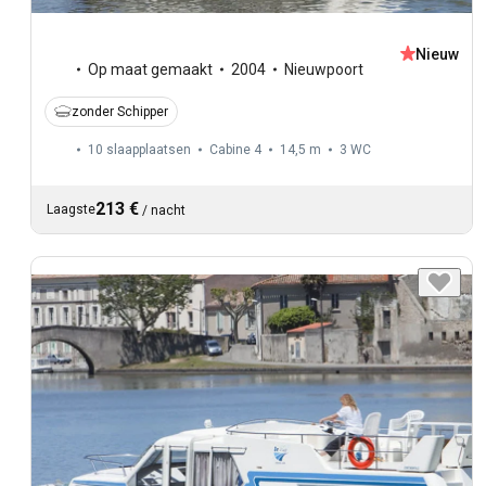
Nieuw
Op maat gemaakt
2004
Nieuwpoort
zonder Schipper
10 slaapplaatsen
Cabine 4
14,5 m
3
WC
213 €
Laagste
/
nacht