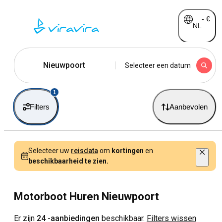
-
€
NL
Nieuwpoort
Selecteer een datum
1
Filters
Aanbevolen
Selecteer uw
reisdata
om
kortingen
en
beschikbaarheid te zien.
Motorboot Huren Nieuwpoort
Er zijn
24 -aanbiedingen
beschikbaar.
Filters wissen