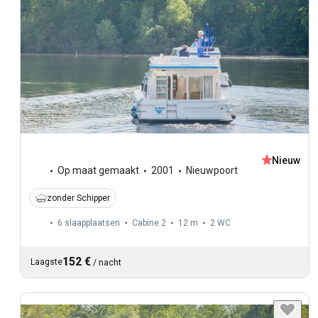
Nieuw
Op maat gemaakt
2001
Nieuwpoort
zonder Schipper
6 slaapplaatsen
Cabine 2
12 m
2
WC
152 €
Laagste
/
nacht