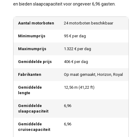
en bieden slaapcapaciteit voor ongeveer 6,96 gasten.
Aantal motorboten
24 motorboten beschikbaar
Minimumprijs
95 € per dag
Maximumprijs
1.322 € per dag
Gemiddelde prijs
406 € per dag
Fabrikanten
Op maat gemaakt, Horizon, Royal
Gemiddelde
12,56
m (
41,22
ft)
lengte
Gemiddelde
6,96
slaapcapaciteit
Gemiddelde
6,96
cruisecapaciteit