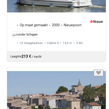
Nieuw
Op maat gemaakt
2000
Nieuwpoort
zonder Schipper
10 slaapplaatsen
Cabine 4
14,5 m
3
WC
213 €
Laagste
/
nacht