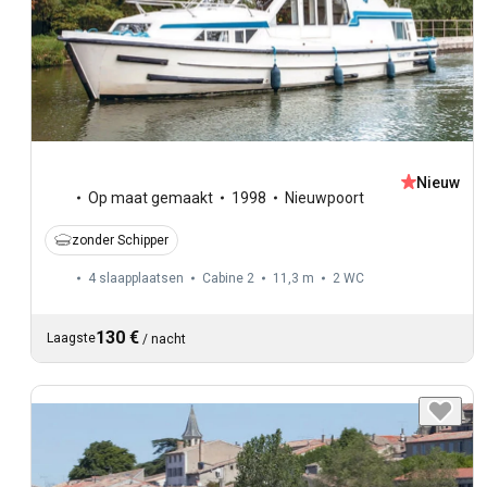
Nieuw
Op maat gemaakt
1998
Nieuwpoort
zonder Schipper
4 slaapplaatsen
Cabine 2
11,3 m
2
WC
130 €
Laagste
/
nacht