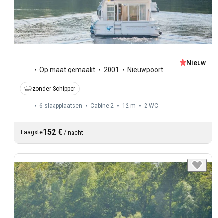
Nieuw
Op maat gemaakt
2001
Nieuwpoort
zonder Schipper
6 slaapplaatsen
Cabine 2
12 m
2
WC
152 €
Laagste
/
nacht