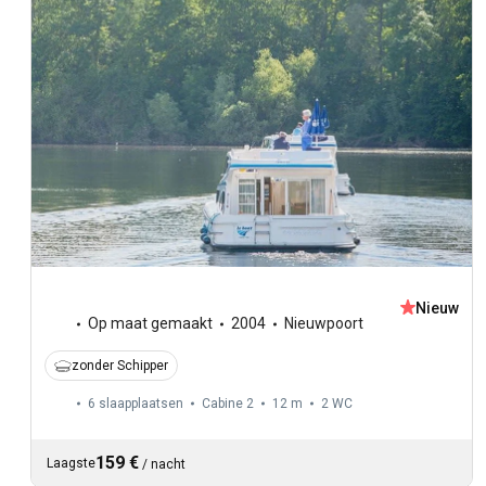
Nieuw
Op maat gemaakt
2004
Nieuwpoort
zonder Schipper
6 slaapplaatsen
Cabine 2
12 m
2
WC
159 €
Laagste
/
nacht