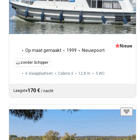
Nieuw
Op maat gemaakt
1999
Nieuwpoort
zonder Schipper
6 slaapplaatsen
Cabine 3
12,8 m
3
WC
170 €
Laagste
/
nacht