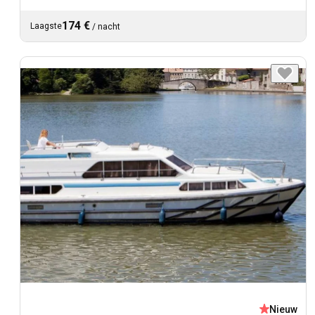
174 €
Laagste
/
nacht
Nieuw