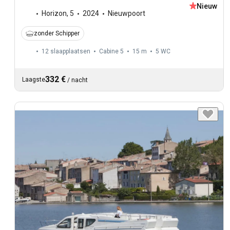
Nieuw
Horizon
,
5
2024
Nieuwpoort
zonder Schipper
12 slaapplaatsen
Cabine 5
15 m
5
WC
332 €
Laagste
/
nacht