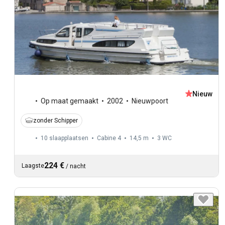
Nieuw
Op maat gemaakt
2002
Nieuwpoort
zonder Schipper
10 slaapplaatsen
Cabine 4
14,5 m
3
WC
224 €
Laagste
/
nacht