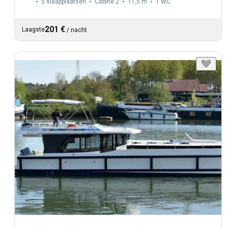
5 slaapplaatsen
Cabine 2
11,5 m
1
WC
201 €
Laagste
/
nacht