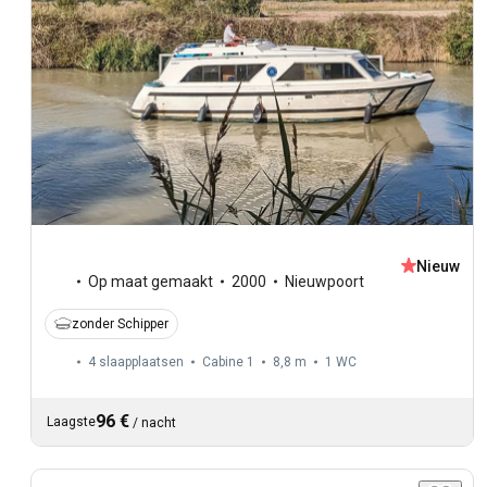
Nieuw
Op maat gemaakt
2000
Nieuwpoort
zonder Schipper
4 slaapplaatsen
Cabine 1
8,8 m
1
WC
96 €
Laagste
/
nacht