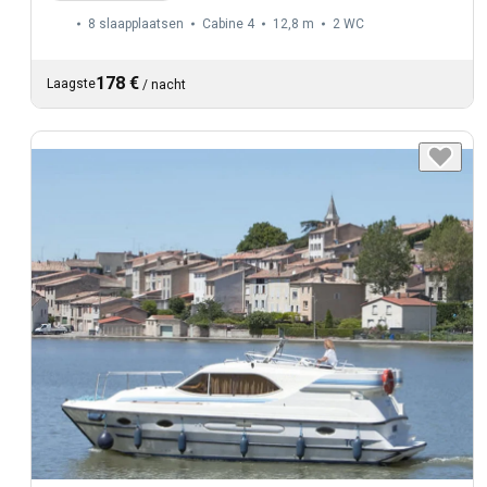
8 slaapplaatsen
Cabine 4
12,8 m
2
WC
178 €
Laagste
/
nacht