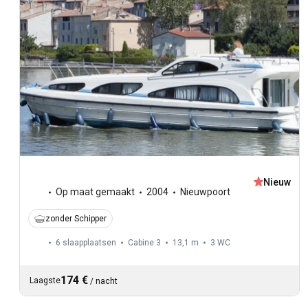
Nieuw
Op maat gemaakt
2004
Nieuwpoort
zonder Schipper
6 slaapplaatsen
Cabine 3
13,1 m
3
WC
174 €
Laagste
/
nacht