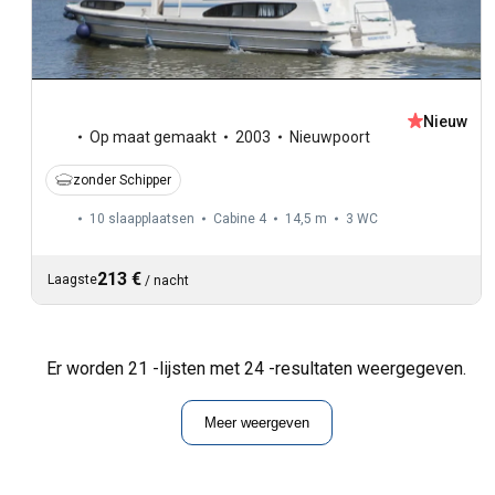
Nieuw
Op maat gemaakt
2003
Nieuwpoort
zonder Schipper
10 slaapplaatsen
Cabine 4
14,5 m
3
WC
213 €
Laagste
/
nacht
Er worden 21 -lijsten met 24 -resultaten weergegeven.
Meer weergeven