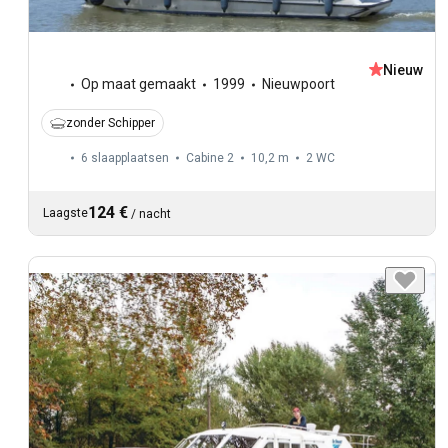
Nieuw
Op maat gemaakt
1999
Nieuwpoort
zonder Schipper
6 slaapplaatsen
Cabine 2
10,2 m
2
WC
124 €
Laagste
/
nacht