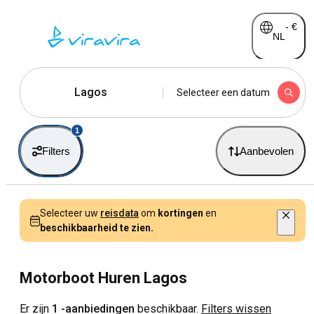
-
€
NL
Lagos
Selecteer een datum
1
Filters
Aanbevolen
Selecteer uw
reisdata
om
kortingen
en
beschikbaarheid te zien.
Motorboot Huren Lagos
Er zijn
1 -aanbiedingen
beschikbaar.
Filters wissen