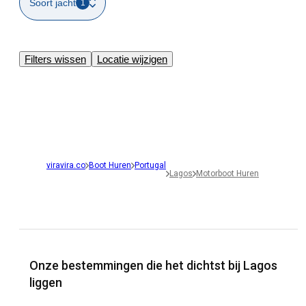
Soort jacht
1
Filters wissen
Locatie wijzigen
viravira.co
Boot Huren
Portugal
Lagos
Motorboot Huren
Onze bestemmingen die het dichtst bij Lagos
liggen