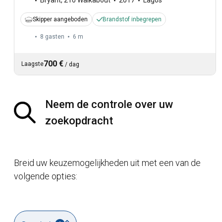
Bryant
,
210 Walkabout
2017
Lagos
Skipper aangeboden
Brandstof inbegrepen
8 gasten
6 m
700 €
Laagste
/
dag
Neem de controle over uw
zoekopdracht
Breid uw keuzemogelijkheden uit met een van de
volgende opties: