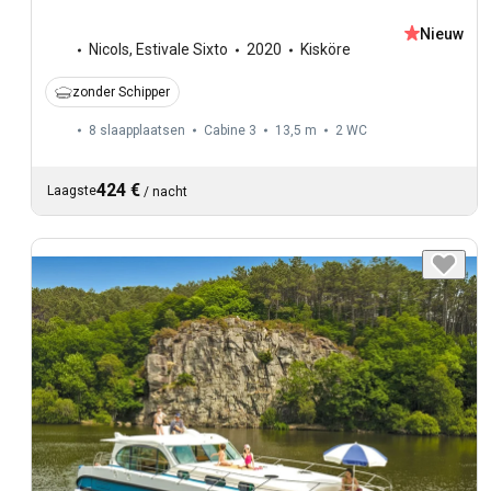
Nieuw
Nicols
,
Estivale Sixto
2020
Kisköre
zonder Schipper
8 slaapplaatsen
Cabine 3
13,5 m
2
WC
424 €
Laagste
/
nacht