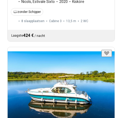
Nicols
,
Estivale Sixto
2020
Kisköre
zonder Schipper
8 slaapplaatsen
Cabine 3
13,5 m
2
WC
424 €
Laagste
/
nacht