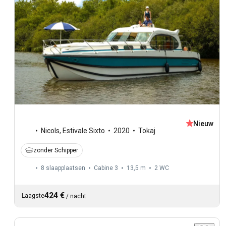
Nieuw
Nicols
,
Estivale Sixto
2020
Tokaj
zonder Schipper
8 slaapplaatsen
Cabine 3
13,5 m
2
WC
424 €
Laagste
/
nacht