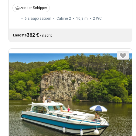
zonder Schipper
6 slaapplaatsen
Cabine 2
10,8 m
2
WC
362 €
Laagste
/
nacht