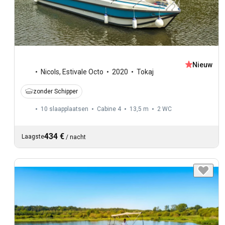
Nieuw
Nicols
,
Estivale Octo
2020
Tokaj
zonder Schipper
10 slaapplaatsen
Cabine 4
13,5 m
2
WC
434 €
Laagste
/
nacht