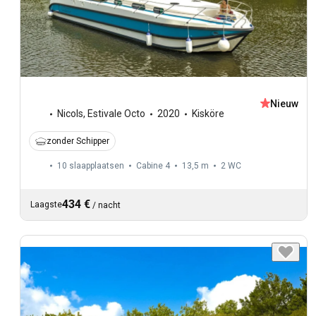
Nieuw
Nicols
,
Estivale Octo
2020
Kisköre
zonder Schipper
10 slaapplaatsen
Cabine 4
13,5 m
2
WC
434 €
Laagste
/
nacht