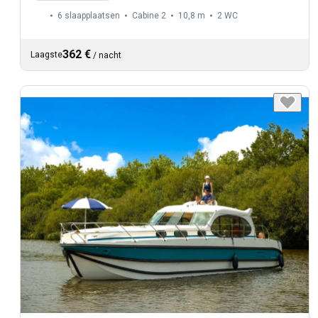
6 slaapplaatsen
Cabine 2
10,8 m
2
WC
362 €
Laagste
/
nacht