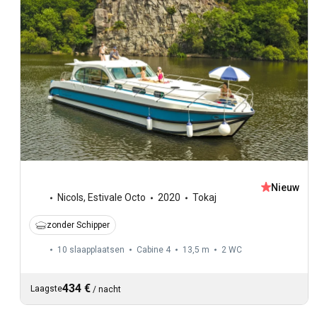
Nieuw
Nicols
,
Estivale Octo
2020
Tokaj
zonder Schipper
10 slaapplaatsen
Cabine 4
13,5 m
2
WC
434 €
Laagste
/
nacht