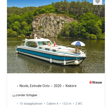
Nieuw
Nicols
,
Estivale Octo
2020
Kisköre
zonder Schipper
10 slaapplaatsen
Cabine 4
13,5 m
2
WC