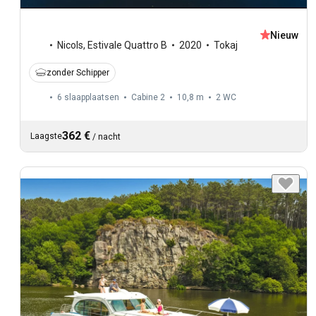
Nieuw
Nicols
,
Estivale Quattro B
2020
Tokaj
zonder Schipper
6 slaapplaatsen
Cabine 2
10,8 m
2
WC
362 €
Laagste
/
nacht