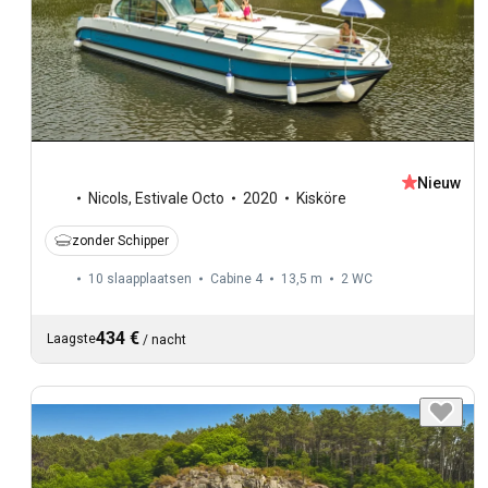
Nieuw
Nicols
,
Estivale Octo
2020
Kisköre
zonder Schipper
10 slaapplaatsen
Cabine 4
13,5 m
2
WC
434 €
Laagste
/
nacht