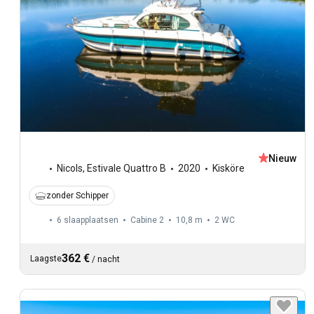
Nieuw
Nicols
,
Estivale Quattro B
2020
Kisköre
zonder Schipper
6 slaapplaatsen
Cabine 2
10,8 m
2
WC
362 €
Laagste
/
nacht