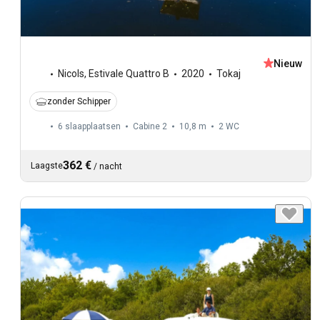
Nieuw
Nicols
,
Estivale Quattro B
2020
Tokaj
zonder Schipper
6 slaapplaatsen
Cabine 2
10,8 m
2
WC
362 €
Laagste
/
nacht