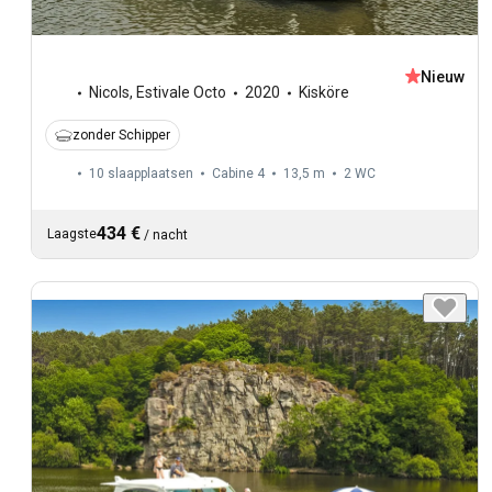
Nieuw
Nicols
,
Estivale Octo
2020
Kisköre
zonder Schipper
10 slaapplaatsen
Cabine 4
13,5 m
2
WC
434 €
Laagste
/
nacht