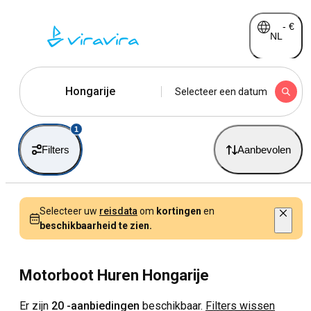
-
€
NL
Hongarije
Selecteer een datum
1
Filters
Aanbevolen
Selecteer uw
reisdata
om
kortingen
en
beschikbaarheid te zien.
Motorboot Huren Hongarije
Er zijn
20 -aanbiedingen
beschikbaar.
Filters wissen