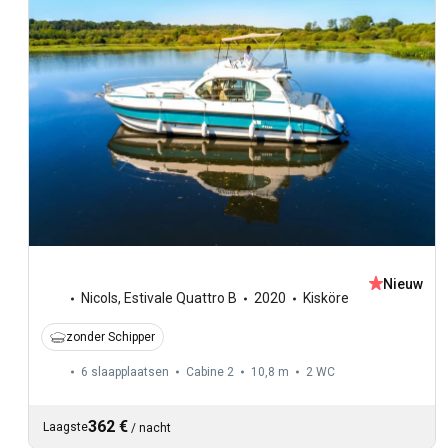
Nieuw
Nicols
,
Estivale Quattro B
2020
Kisköre
zonder Schipper
6 slaapplaatsen
Cabine 2
10,8 m
2
WC
362 €
Laagste
/
nacht