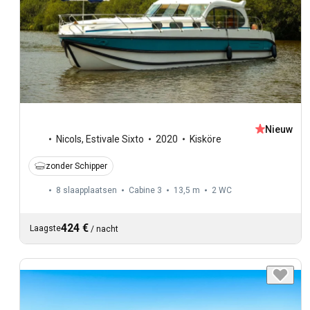
Nieuw
Nicols
,
Estivale Sixto
2020
Kisköre
zonder Schipper
8 slaapplaatsen
Cabine 3
13,5 m
2
WC
424 €
Laagste
/
nacht