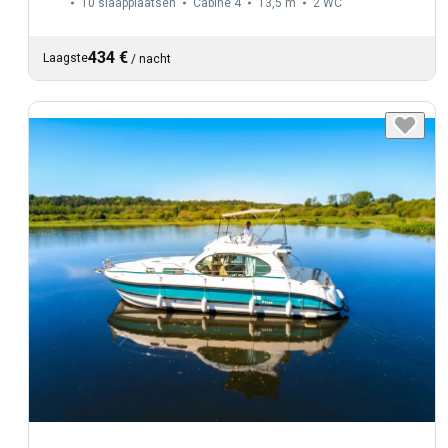
10 slaapplaatsen
Cabine 4
13,5 m
2
WC
434 €
Laagste
/
nacht