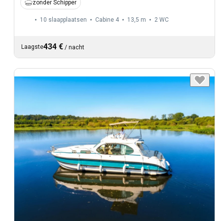
zonder Schipper
10 slaapplaatsen
Cabine 4
13,5 m
2
WC
434 €
Laagste
/
nacht