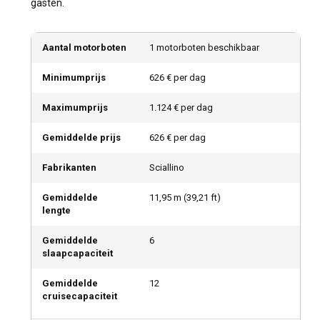
gasten.
Aantal motorboten
1 motorboten beschikbaar
Minimumprijs
626 € per dag
Maximumprijs
1.124 € per dag
Gemiddelde prijs
626 € per dag
Fabrikanten
Sciallino
Gemiddelde
11,95
m (
39,21
ft)
lengte
Gemiddelde
6
slaapcapaciteit
Gemiddelde
12
cruisecapaciteit