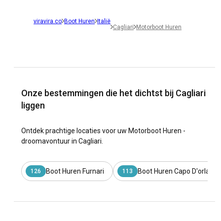
viravira.co
Boot Huren
Italië
Cagliari
Motorboot Huren
Onze bestemmingen die het dichtst bij Cagliari
liggen
Ontdek prachtige locaties voor uw Motorboot Huren -
droomavontuur in Cagliari.
Boot Huren Furnari
Boot Huren Capo D'orland
126
113