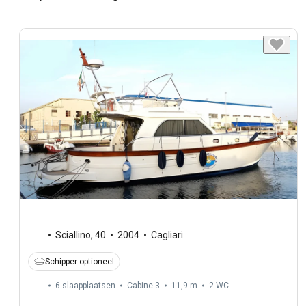
Sciallino
,
40
2004
Cagliari
Schipper optioneel
6 slaapplaatsen
Cabine 3
11,9 m
2
WC