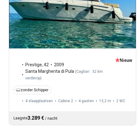
Nieuw
Prestige
,
42
2009
Santa Margherita di Pula
(
Cagliari : 32 km
verderop
)
zonder Schipper
4 slaapplaatsen
Cabine 2
4 gasten
13,2 m
2
WC
3.289 €
Laagste
/
nacht