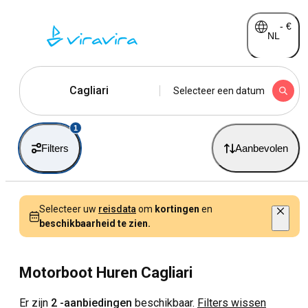
-
€
NL
Cagliari
Selecteer een datum
1
Filters
Aanbevolen
Selecteer uw
reisdata
om
kortingen
en
beschikbaarheid te zien.
Motorboot Huren Cagliari
Er zijn
2 -aanbiedingen
beschikbaar.
Filters wissen