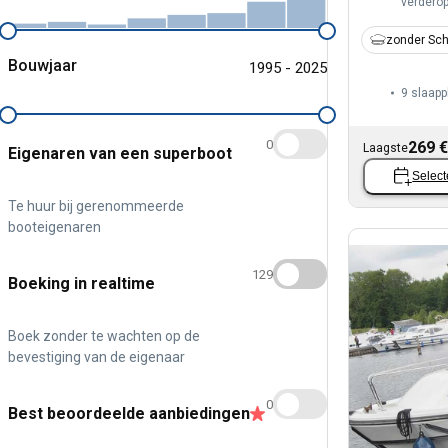
verdero
zonder Sch
Bouwjaar
1995 - 2025
9 slaapp
0
269 €
Laagste
Eigenaren van een superboot
Select
Te huur bij gerenommeerde
booteigenaren
129
Boeking in realtime
Boek zonder te wachten op de
bevestiging van de eigenaar
0
Best beoordeelde aanbiedingen