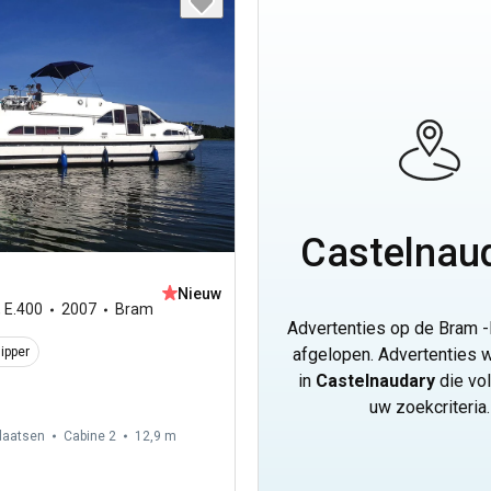
Castelnau
Nieuw
,
E.400
2007
Bram
Advertenties op de Bram -l
ipper
afgelopen. Advertenties
in
Castelnaudary
die vo
uw zoekcriteria.
laatsen
Cabine 2
12,9 m