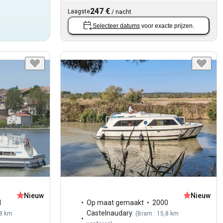
247 €
Laagste
/
nacht
Selecteer datums
voor exacte prijzen.
Nieuw
Nieuw
1
Op maat gemaakt
2000
Castelnaudary
,8 km
(
Bram : 15,8 km