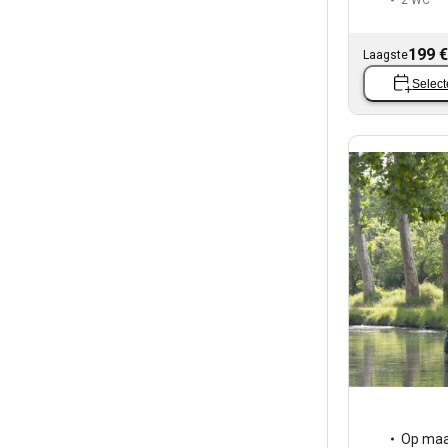
2
WC
199 €
Laagste
Select
Op maa