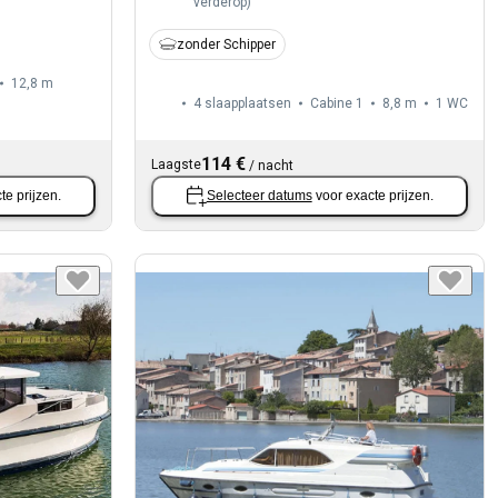
verderop
)
zonder Schipper
12,8 m
4 slaapplaatsen
Cabine 1
8,8 m
1
WC
114 €
Laagste
/
nacht
te prijzen.
Selecteer datums
voor exacte prijzen.