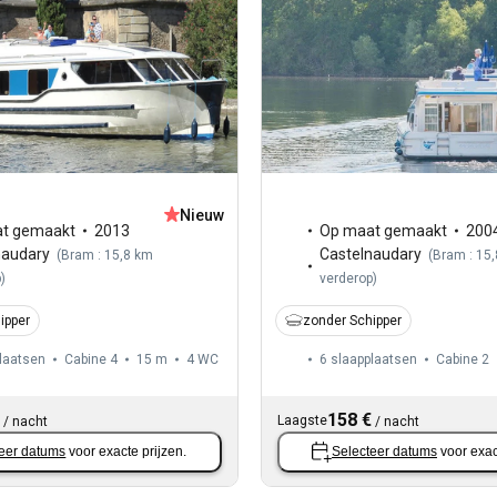
Nieuw
t gemaakt
2013
Op maat gemaakt
200
naudary
Castelnaudary
(
Bram : 15,8 km
(
Bram : 15
p
)
verderop
)
ipper
zonder Schipper
laatsen
Cabine 4
15 m
4
WC
6 slaapplaatsen
Cabine 2
158 €
Laagste
/
nacht
/
nacht
eer datums
voor exacte prijzen.
Selecteer datums
voor exac