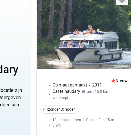
dary
Nieuw
Op maat gemaakt
2011
ocatie zijn
Castelnaudary
(
Bram : 15,8 km
 weergeven
verderop
)
ldoen aan
zonder Schipper
10 slaapplaatsen
Cabine 3
15 m
3
WC