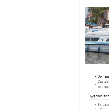
Op maa
Castel
verdero
zonder Sch
8 slaapp