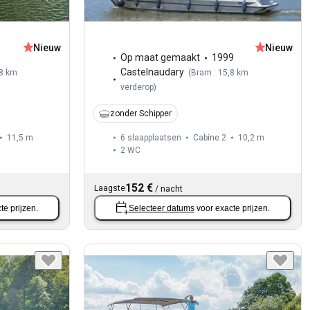
Nieuw
Nieuw
Op maat gemaakt
1999
Castelnaudary
,8 km
(
Bram : 15,8 km
verderop
)
zonder Schipper
11,5 m
6 slaapplaatsen
Cabine 2
10,2 m
2
WC
152 €
Laagste
/
nacht
te prijzen.
Selecteer datums
voor exacte prijzen.