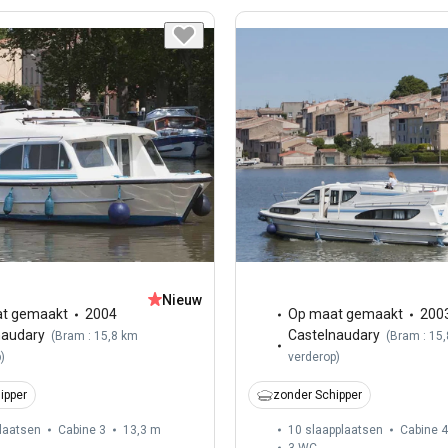
Nieuw
t gemaakt
2004
Op maat gemaakt
200
naudary
Castelnaudary
(
Bram : 15,8 km
(
Bram : 15
p
)
verderop
)
ipper
zonder Schipper
laatsen
Cabine 3
13,3 m
10 slaapplaatsen
Cabine 4