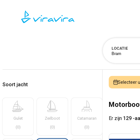
LOCATIE
Selecteer
Soort jacht
Motorboo
Er zijn
129 -a
Gulet
Zeilboot
Catamaran
(
0
)
(
0
)
(
0
)