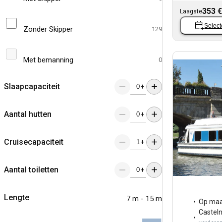
353 €
Laagste
Select
Zonder Skipper
129
Met bemanning
0
Slaapcapaciteit
+
Aantal hutten
+
Cruisecapaciteit
+
Aantal toiletten
+
Lengte
7 m - 15 m
Op maa
Castel