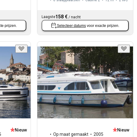
6 slaapplaatsen
Cabine 2
12 m
2
WC
158 €
Laagste
/
nacht
te prijzen.
Selecteer datums
voor exacte prijzen.
Nieuw
Nieuw
5
Op maat gemaakt
2005