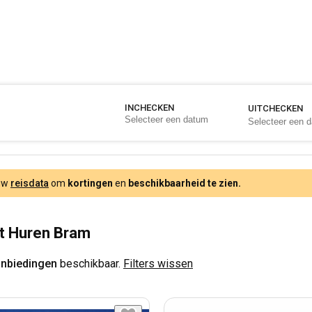
INCHECKEN
UITCHECKEN
 uw
reisdata
om
kortingen
en
beschikbaarheid te zien.
t Huren Bram
anbiedingen
beschikbaar.
Filters wissen