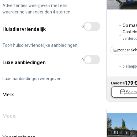
Advertenties weergeven met een
waardering van meer dan 4 sterren
Op maa
0
Huisdiervriendelijk
Castel
verdero
Toon huisdiervriendelijke aanbiedingen
zonder Sch
0
Luxe aanbiedingen
6 slaapp
Luxe aanbiedingen weergeven
179 €
Laagste
Select
Merk
Model