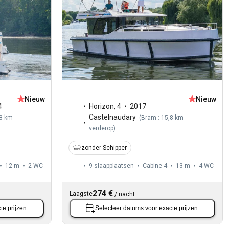
Nieuw
Nieuw
4
Horizon
,
4
2017
Castelnaudary
,8 km
(
Bram : 15,8 km
verderop
)
zonder Schipper
12 m
2
WC
9 slaapplaatsen
Cabine 4
13 m
4
WC
274 €
Laagste
/
nacht
te prijzen.
Selecteer datums
voor exacte prijzen.