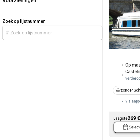
Voorzieningen
Zoek op lijstnummer
Op maa
Castel
verdero
zonder Sch
9 slaapp
269 €
Laagste
Select