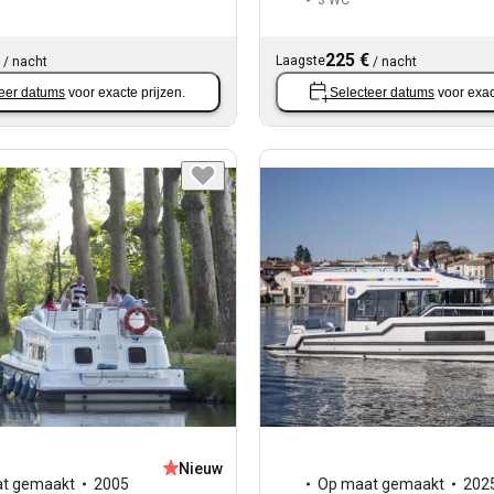
3
WC
225 €
Laagste
/
nacht
/
nacht
eer datums
voor exacte prijzen.
Selecteer datums
voor exac
Nieuw
t gemaakt
2005
Op maat gemaakt
202