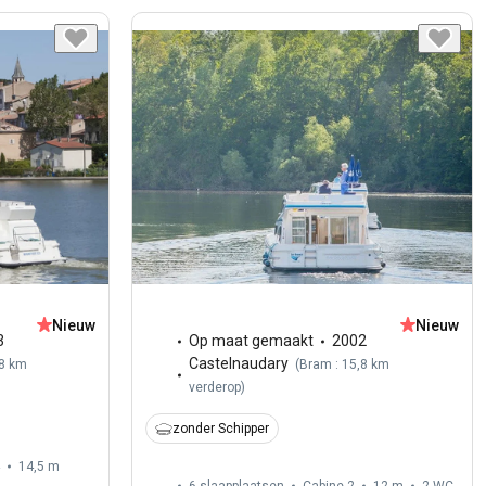
Nieuw
Nieuw
3
Op maat gemaakt
2002
Castelnaudary
,8 km
(
Bram : 15,8 km
verderop
)
zonder Schipper
14,5 m