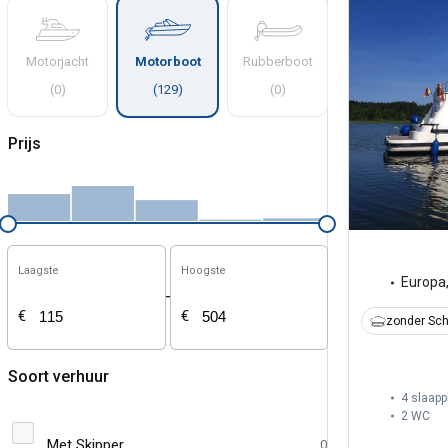
Motorjacht
Motorboot
Rubberboot
(
0
)
(
129
)
(
0
)
Prijs
Laagste
Hoogste
Europa
-
€
€
zonder Sch
Soort verhuur
4 slaapp
2
WC
Met Skipper
0