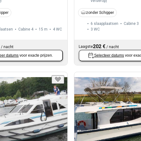
p
)
verderop
)
ipper
zonder Schipper
6 slaapplaatsen
Cabine 3
laatsen
Cabine 4
15 m
4
WC
3
WC
202 €
Laagste
/
nacht
/
nacht
eer datums
voor exacte prijzen.
Selecteer datums
voor exac