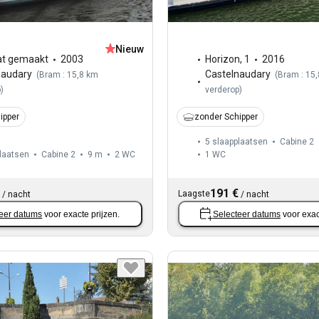
Nieuw
t gemaakt
2003
Horizon
,
1
2016
naudary
Castelnaudary
(
Bram : 15,8 km
(
Bram : 15
p
)
verderop
)
ipper
zonder Schipper
5 slaapplaatsen
Cabine 2
laatsen
Cabine 2
9 m
2
WC
1
WC
191 €
Laagste
/
nacht
/
nacht
eer datums
voor exacte prijzen.
Selecteer datums
voor exac